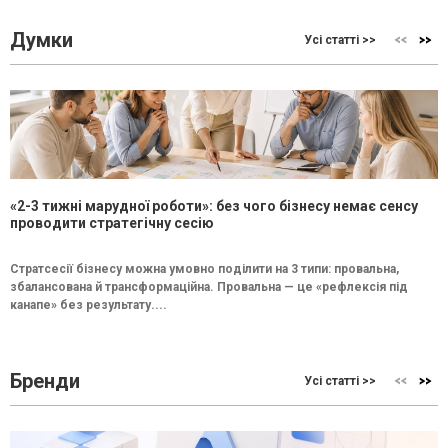
Думки
Усі статті >>
«2-3 тижні марудної роботи»: без чого бізнесу немає сенсу
проводити стратегічну сесію
Стратсесії бізнесу можна умовно поділити на 3 типи: провальна,
збалансована й трансформаційна. Провальна — це «рефлексія під
канапе» без результату....
Бренди
Усі статті >>