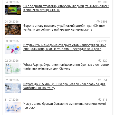
04.08.2026
239
Як поєднати стратегію, створену людьми, та AI-технології?
Кейс izi та агенції SHOTS
04.08.2026
3398
Європа знову визнала український ритейл: три «Сільпо»
увійшли до рейтингу найкращих супермаркетів
03.08.2026
2890
Вступ-2026: менеджмент вдруге став найпопулярнішою
спеціальністю, а кількість заяв — рекордна за 5 років
02.08.2026
420
WhatsApp прибиратиме повідомлення брендів з основних
чатів: що зміниться для бізнесу
02.08.2026
554
Штраф до €15 млн: у ЄС запрацювали нові правила для
чатботів і ШІ-контенту
31.07.2026
615
Чому великі бренди більше не змінюють логотипи кожні
три роки