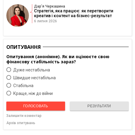
Дарʼя Черкашина
Стратегія, яка працює: як перетворити
креатив і контент на бізнес-результат
6 липня 2026
ОПИТУВАННЯ
Опитування (анонімне). Як ви оцінюєте свою
фінансову стабільність зараз?
Дуже нестабільна
Швидше нестабільна
Cтабільна
Краще, ніж до війни
ГОЛОСОВАТЬ
РЕЗУЛЬТАТИ
Залишити коментар
Архів опитувань