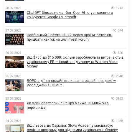
28.07.2026
1713
ChatGPT більше не чат-бот: OpenAI готує головного
конкурента Google і Microsoft
27.07.2026
674
Найбільший інвестиційний форум країни: встигніть
придбати квиток на Lviv Invest Forum
26.07.2026
520
Від $700 до $15 000: скільки заробляють та витрачають в
українському PR — інсайти від znamy та Women Make
Money
25.07.2026
2648
ROPO в дії: як онлайн впливає на офлайн-продажі —
дослідження COMFY
25.07.2026
3162
Як один оберт приніс Philips майже 10 мільйонів
переглядів
24.07.2026
1988
Від Львова до Харкова: Glovo Academy масштабує
освітню програму для підтримки українського бізнесу