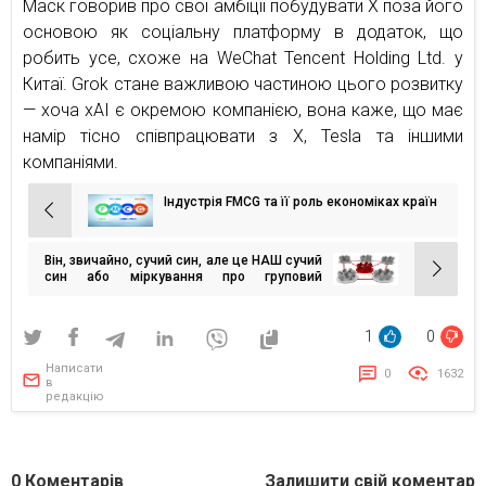
Маск говорив про свої амбіції побудувати X поза його
основою як соціальну платформу в додаток, що
робить усе, схоже на WeChat Tencent Holding Ltd. у
Китаї. Grok стане важливою частиною цього розвитку
— хоча xAI є окремою компанією, вона каже, що має
намір тісно співпрацювати з X, Tesla та іншими
компаніями.
Індустрія FMCG та її роль економіках країн
Навігація
записів
Він, звичайно, сучий син, але це НАШ сучий
син або міркування про груповий
фаворитизм
1
0
Написати
0
1632
в
редакцію
0
Коментарів
Залишити свій коментар