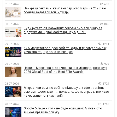
31.07.2026
688
Найкращі рекламні кампанії першого півріччя 2026: які
бренди задавали тон індустрії
30.07.2026
846
Куди рухається маркетинг: головні сигнали ринку за
підсумками Digital Marketing Day від GoIT
29.07.2026
1284
67% маркетологів досі роблять одну й ту саму помилку,
хоча знають, що вона не працює
29.07.2026
979
Наталія Морозова стала членкинею міжнародного журі
2026 Global Best of the Best Effie Awards
28.07.2026
3729
AI-креативи самі по собі не підвищують ефективність
реклами: дослідження показало, що насправді впливає
на ефективність кампаній
28.07.2026
1716
Google більше ніколи не буде колишнім: AI повністю
змінює правила пошуку