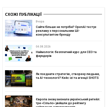
СХОЖІ ПУБЛІКАЦІЇ
Вчора
Сайти більше не потрібні? OpenAI тестує
рекламу з персональним ШІ-
консультантом бренду
04.08.2026
Наймологія: безплатний курс для CEO та
фаундерів
Як поєднати стратегію, створену людьми,
та AI-технології? Кейс izi та агенції SHOTS
Європа знову визнала український ритейл:
три «Сільпо» увійшли до рейтингу
найкращих супермаркетів