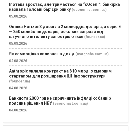
Іпотека зростає, але тримається на “єОселі”: банкірка
назвала головні бар’єри ринку
(economist.com.ua)
05.08.2026
Оцінка Horizon3 досягла 2 мільярдів доларів, а серія E
— 250 мільйонів доларів, оскільки загрози від
штучного інтелекту загострюються
(founder.ua)
05.08.2026
Як самооцінка впливає на дохід
(margosha.com.ua)
04.08.2026
Anthropic уклала контракт на $10 млрд із хмарним
стартапом для розширення ШІ-інфраструктури
(founder.ua)
04.08.2026
Банкнота 2000 грн не спричинить інфляцію: банкір
пояснив рішення НБУ
(economist.com.ua)
04.08.2026