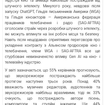
Індустрії кіно та анімації найбільше постраждали від
штучного інтелекту. Минулого року, невдовзі після
запуску ChatGPT, Гільдія письменників Америки (WGA)
та Гільдія кіноакторів — Американська федерація
працівників телебачення і радіо (SAG-AFTRA)
оголосили страйк через розробки штучного інтелекту,
які можуть вплинути на їхні робочі місця та безпеку.
Навіть після нещодавніх сприятливих переговорів про
укладення контракту з Альянсом продюсерів кіно і
телебачення, члени WGA і SAG-AFTRA все ще
стурбовані невизначеністю впливу Gen AI на кіно- і
телевізійну індустрію.
У звіті зазначається, що 55% керівників прогнозують,
що звукорежисери постраждають найбільше
протягом наступних трьох років. Понад 40%
вважають музичних редакторів, аудіотехніків та
звукорежисерів найбільш вразливими, тоді як 33%
очікують, що постраждають автори пісень,
композитори та студійні інженери. Ще 44%