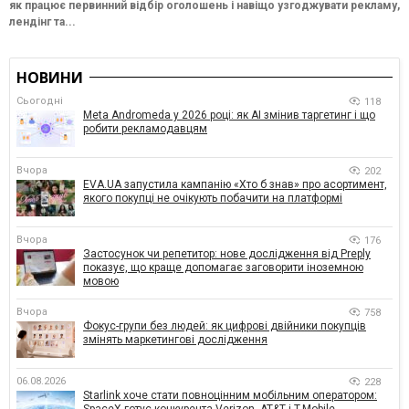
як працює первинний відбір оголошень і навіщо узгоджувати рекламу,
лендінг та...
НОВИНИ
Сьогодні
118
Meta Andromeda у 2026 році: як AI змінив таргетинг і що
робити рекламодавцям
Вчора
202
EVA.UA запустила кампанію «Хто б знав» про асортимент,
якого покупці не очікують побачити на платформі
Вчора
176
Застосунок чи репетитор: нове дослідження від Preply
показує, що краще допомагає заговорити іноземною
мовою
Вчора
758
Фокус-групи без людей: як цифрові двійники покупців
змінять маркетингові дослідження
06.08.2026
228
Starlink хоче стати повноцінним мобільним оператором: