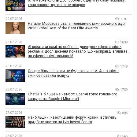
67% маркетологів досі роблять одну й ту саму помилку,
хоча знають, що вона не працює
29.07.2026
1101
Наталія Морозова стала членкинею міжнародного журі
2026 Global Best of the Best Effie Awards
28.07.2026
3839
AI-креативи самі по собі не підвищують ефективність
реклами: дослідження показало, що насправді впливає
на ефективність кампаній
28.07.2026
1748
Google більше ніколи не буде колишнім: AI повністю
змінює правила пошуку
28.07.2026
1739
ChatGPT більше не чат-бот: OpenAI готує головного
конкурента Google і Microsoft
27.07.2026
805
Найбільший інвестиційний форум країни: встигніть
придбати квиток на Lviv Invest Forum
26.07.2026
546