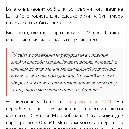
Багато впливових осіб діляться своїми поглядами на
ШІ та його користь для людського життя. Зупинімось
на деяких з них більш детально.
Білл Гейтс, один із творців компанії Microsoft, також
має оптимістичний погляд на штучний інтелект.
У світі з обмеженими ресурсами ви повинні
знайти способи максимізувати вплив. Інновації є
ключем до отримання максимальної користі від
кожного витраченого долара. Штучний інтелект
збирається прискорити темпи нових відкриттів у
темпі, якого ми ніколи раніше не бачили.
— висловився Гейтс в
інтерв’ю для CNN
. Він
передбачає, що штучний інтелект полегшить життя
кожного. Компанія Microsoft має багатомільярдне
партнерство з OpenAI. Метою їхнього партнерства є