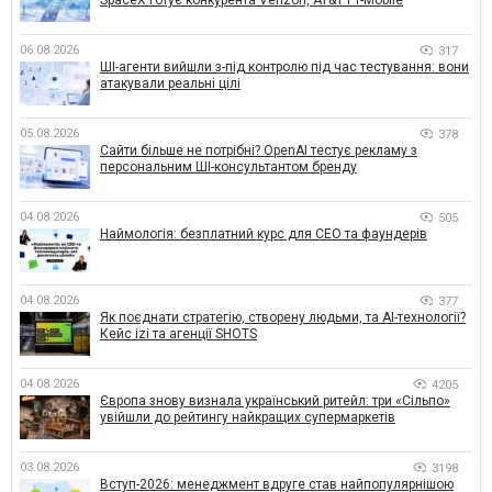
SpaceX готує конкурента Verizon, AT&T і T-Mobile
06.08.2026
317
ШІ-агенти вийшли з-під контролю під час тестування: вони
атакували реальні цілі
05.08.2026
378
Сайти більше не потрібні? OpenAI тестує рекламу з
персональним ШІ-консультантом бренду
04.08.2026
505
Наймологія: безплатний курс для CEO та фаундерів
04.08.2026
377
Як поєднати стратегію, створену людьми, та AI-технології?
Кейс izi та агенції SHOTS
04.08.2026
4205
Європа знову визнала український ритейл: три «Сільпо»
увійшли до рейтингу найкращих супермаркетів
03.08.2026
3198
Вступ-2026: менеджмент вдруге став найпопулярнішою