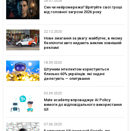
26.07.2026
Син чи нейромережа? Врятуйте свої гроші
від головної загрози 2026 року
22.12.2025
Нове змагання за увагу: майбутнє, в якому
безпілотні авто кидають виклик зовнішній
рекламі
18.09.2025
Штучним інтелектом користуються
близько 60% українців: які задачі
делегують — опитування
03.09.2025
Mate academy впроваджує AI Policy:
вимоги до відповідального використання
ШІ
07.06.2025
5 ключових ШІ-інновацій Google, які