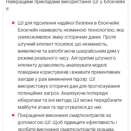
Найкращими прикладами використання ШІ у блокчейні
є:
ШІ для підсилення надійної безпеки в блокчейні:
Блокчейн називають незмінною технологією, яка
унеможливлює зміну історичних даних. Проте
штучний інтелект посилює цю незмінність,
виявляючи та запобігаючи шахрайським діям у
режимі реального часу. Алгоритми штучного
інтелекту дозволяють аналізувати моделі
поведінки користувачів і вживати превентивних
заходів у разі виникнення підозр. ШІ
використовує історичні дані для прогнозування
потенційних загроз. Аналізуючи попередні
кібератаки та їхні методи, ШІ може передбачити
майбутні атаки та підготуватися до них.
Покращення виконання смартконтрактів за
допомогою ШІ: Щоб підвищити ефективність і
зробити виконання смартконтрактів кращим,