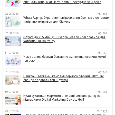
спеціальністю, а кількість заяв — рекордна за 5 років
02.08.2026
451
WhatsApp прибиратиме повідомлення брендів з основних
чатів: що зміниться для бізнесу
02.08.2026
594
Штраф до €15 млн: у ЄС запрацювали нові правила для
чатботів і ШІ-контенту
31.07.2026
665
Чому великі бренди більше не змінюють логотипи кожні
три роки
31.07.2026
744
Найкращі рекламні кампанії першого півріччя 2026: які
бренди задавали тон індустрії
30.07.2026
961
Куди рухається маркетинг: головні сигнали ринку за
підсумками Digital Marketing Day від GoIT
29.07.2026
1428