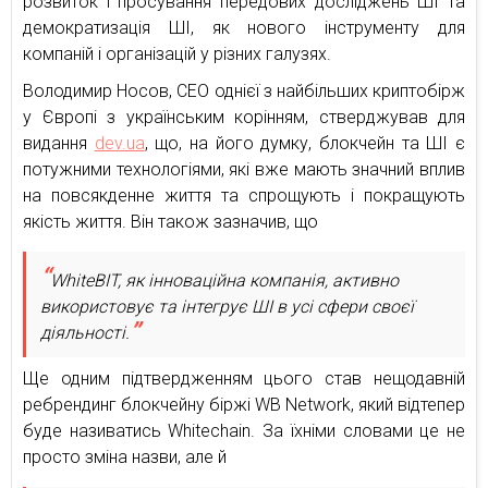
розвиток і просування передових досліджень ШІ та
демократизація ШІ, як нового інструменту для
компаній і організацій у різних галузях.
Володимир Носов, СЕО однієї з найбільших криптобірж
у Європі з українським корінням, стверджував для
видання
dev.ua
, що, на його думку, блокчейн та ШІ є
потужними технологіями, які вже мають значний вплив
на повсякденне життя та спрощують і покращують
якість життя. Він також зазначив, що
WhiteBIT, як інноваційна компанія, активно
використовує та інтегрує ШІ в усі сфери своєї
діяльності.
Ще одним підтвердженням цього став нещодавній
ребрендинг блокчейну біржі WB Network, який відтепер
буде називатись Whitechain. За їхніми словами це не
просто зміна назви, але й