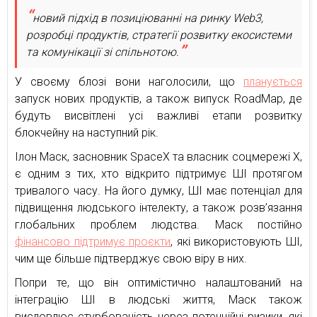
новий підхід в позиціюванні на ринку Web3,
розробці продуктів, стратегії розвитку екосистеми
та комунікації зі спільнотою.
У своєму блозі вони наголосили, що
планується
запуск нових продуктів, а також випуск RoadMap, де
будуть висвітлені усі важливі етапи розвитку
блокчейну на наступний рік.
Ілон Маск, засновник SpaceX та власник соцмережі X,
є одним з тих, хто відкрито підтримує ШІ протягом
тривалого часу. На його думку, ШІ має потенціал для
підвищення людського інтелекту, а також розв’язання
глобальних проблем людства. Маск постійно
фінансово підтримує проєкти
, які використовують ШІ,
чим ще більше підтверджує свою віру в них.
Попри те, що він оптимістично налаштований на
інтеграцію ШІ в людські життя, Маск також
висловлює стурбованість через потенційні ризики, які