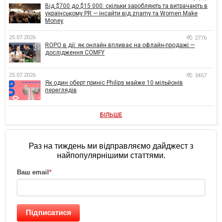
Від $700 до $15 000: скільки заробляють та витрачають в
українському PR — інсайти від znamy та Women Make
Money
25.07.2026
2776
ROPO в дії: як онлайн впливає на офлайн-продажі —
дослідження COMFY
25.07.2026
3457
Як один оберт приніс Philips майже 10 мільйонів
переглядів
БІЛЬШЕ
Раз на тиждень ми відправляємо дайджест з
найпопулярнішими статтями.
Ваш email
*
Підписатися