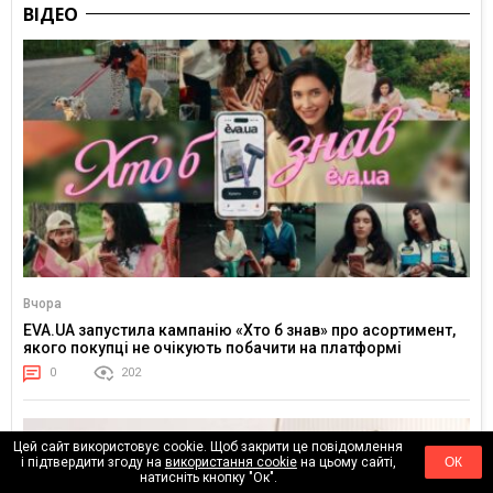
ВІДЕО
Вчора
EVA.UA запустила кампанію «Хто б знав» про асортимент,
якого покупці не очікують побачити на платформі
0
202
Цей сайт використовує cookie. Щоб закрити це повідомлення
і підтвердити згоду на
використання cookie
на цьому сайті,
ОК
натисніть кнопку "Ок".