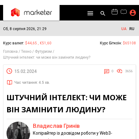
Сб, 8 серпня 2026, 21:29
UA
RU
Курс валют:
$44,65 , €51,60
Курс Біткоїн:
$65108
Головна
Техно
Футуризм
Штучний інтелект: чи може він замінити людину?
15.02.2024
0
3656
Час читання: 4.5 хв.
ШТУЧНИЙ ІНТЕЛЕКТ: ЧИ МОЖЕ
ВІН ЗАМІНИТИ ЛЮДИНУ?
Владислав Гринів
Копірайтер із досвідом роботи у Web3-