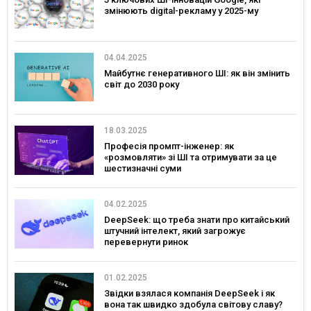
змінюють digital-рекламу у 2025-му
04.04.2025
Майбутнє генеративного ШІ: як він змінить
світ до 2030 року
18.03.2025
Професія промпт-інженер: як
«розмовляти» зі ШІ та отримувати за це
шестизначні суми
04.02.2025
DeepSeek: що треба знати про китайський
штучний інтелект, який загрожує
перевернути ринок
01.02.2025
Звідки взялася компанія DeepSeek і як
вона так швидко здобула світову славу?