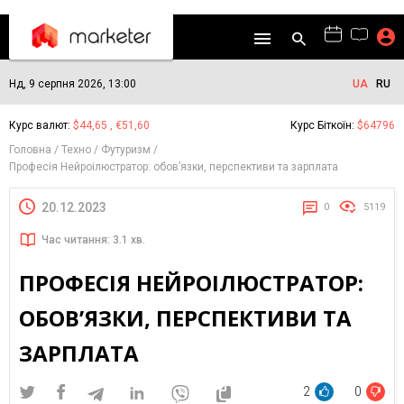
Нд, 9 серпня 2026, 13:00
UA
RU
Курс валют:
$44,65 , €51,60
Курс Біткоїн:
$64796
Головна
Техно
Футуризм
Професія Нейроілюстратор: обов’язки, перспективи та зарплата
20.12.2023
0
5119
Час читання: 3.1 хв.
ПРОФЕСІЯ НЕЙРОІЛЮСТРАТОР:
ОБОВ’ЯЗКИ, ПЕРСПЕКТИВИ ТА
ЗАРПЛАТА
2
0