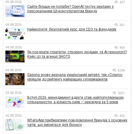
05.08.2026
427
Сайти більше не потрібні? OpenAI тестує рекламу з
персональним ШІ-консультантом бренду
04.08.2026
561
Наймологія: безплатний курс для CEO та фаундерів
04.08.2026
405
Як поєднати стратегію, створену людьми, та AI-технології?
Кейс izi та агенції SHOTS
04.08.2026
4236
Європа знову визнала український ритейл: три «Сільпо»
увійшли до рейтингу найкращих супермаркетів
03.08.2026
3251
Вступ-2026: менеджмент вдруге став найпопулярнішою
спеціальністю, а кількість заяв — рекордна за 5 років
02.08.2026
455
WhatsApp прибиратиме повідомлення брендів з основних
чатів: що зміниться для бізнесу