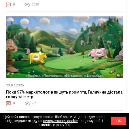
0
3538
23.07.2026
Поки 97% маркетологів пишуть промпти, Галичина дістала
голку та фетр
0
731
Цей сайт використовує cookie. Щоб закрити це повідомлення
і підтвердити згоду на
використання cookie
на цьому сайті,
ОК
натисніть кнопку "Ок".