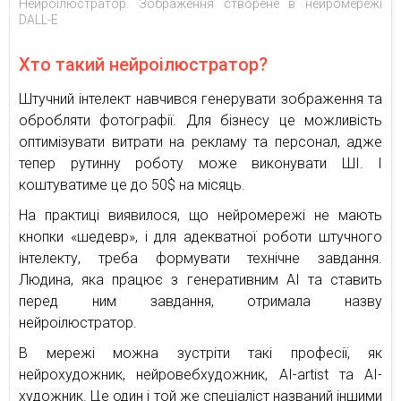
Нейроілюстратор. Зображення створене в нейромережі
DALL-E
Хто такий нейроілюстратор?
Штучний інтелект навчився генерувати зображення та
обробляти фотографії. Для бізнесу це можливість
оптимізувати витрати на рекламу та персонал, адже
тепер рутинну роботу може виконувати ШІ. І
коштуватиме це до 50$ на місяць.
На практиці виявилося, що нейромережі не мають
кнопки «шедевр», і для адекватної роботи штучного
інтелекту, треба формувати технічне завдання.
Людина, яка працює з генеративним AI та ставить
перед ним завдання, отримала назву
нейроілюстратор.
В мережі можна зустріти такі професії, як
нейрохудожник, нейровебхудожник, AI-artist та AI-
художник. Це один і той же спеціаліст названий іншими