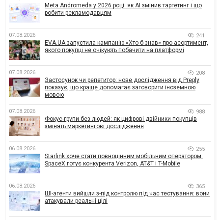
Meta Andromeda у 2026 році: як AI змінив таргетинг і що
робити рекламодавцям
07.08.2026
241
EVA.UA запустила кампанію «Хто б знав» про асортимент,
якого покупці не очікують побачити на платформі
07.08.2026
208
Застосунок чи репетитор: нове дослідження від Preply
показує, що краще допомагає заговорити іноземною
мовою
07.08.2026
988
Фокус-групи без людей: як цифрові двійники покупців
змінять маркетингові дослідження
06.08.2026
255
Starlink хоче стати повноцінним мобільним оператором:
SpaceX готує конкурента Verizon, AT&T і T-Mobile
06.08.2026
365
ШІ-агенти вийшли з-під контролю під час тестування: вони
атакували реальні цілі