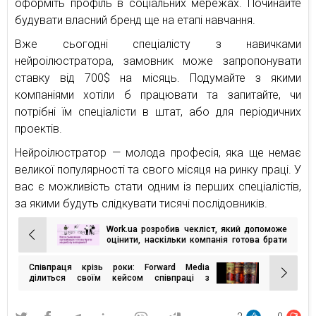
оформіть профіль в соціальних мережах. Починайте
будувати власний бренд ще на етапі навчання.
Вже сьогодні спеціалісту з навичками
нейроілюстратора, замовник може запропонувати
ставку від 700$ на місяць. Подумайте з якими
компаніями хотіли б працювати та запитайте, чи
потрібні їм спеціалісти в штат, або для періодичних
проектів.
Нейроілюстратор — молода професія, яка ще немає
великої популярності та свого місяця на ринку праці. У
вас є можливість стати одним із перших спеціалістів,
за якими будуть слідкувати тисячі послідовників.
Work.ua розробив чекліст, який допоможе
Навігація
оцінити, наскільки компанія готова брати
на роботу ветеранів
записів
Співпраця крізь роки: Forward Media
ділиться своїм кейсом співпраці з
брендом Aznauri