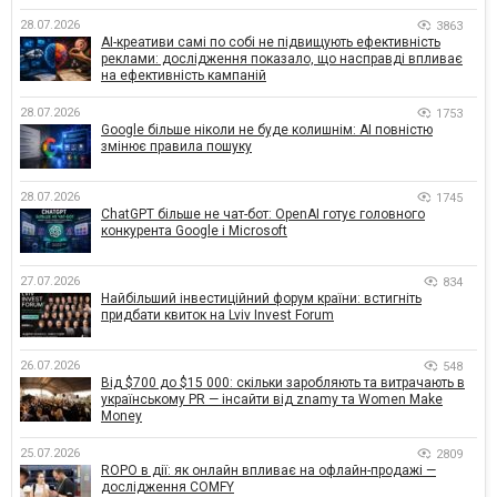
28.07.2026
3863
AI-креативи самі по собі не підвищують ефективність
реклами: дослідження показало, що насправді впливає
на ефективність кампаній
28.07.2026
1753
Google більше ніколи не буде колишнім: AI повністю
змінює правила пошуку
28.07.2026
1745
ChatGPT більше не чат-бот: OpenAI готує головного
конкурента Google і Microsoft
27.07.2026
834
Найбільший інвестиційний форум країни: встигніть
придбати квиток на Lviv Invest Forum
26.07.2026
548
Від $700 до $15 000: скільки заробляють та витрачають в
українському PR — інсайти від znamy та Women Make
Money
25.07.2026
2809
ROPO в дії: як онлайн впливає на офлайн-продажі —
дослідження COMFY