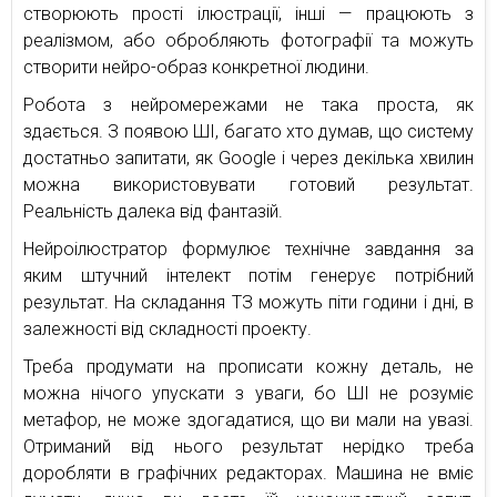
створюють прості ілюстрації, інші — працюють з
реалізмом, або обробляють фотографії та можуть
створити нейро-образ конкретної людини.
Робота з нейромережами не така проста, як
здається. З появою ШІ, багато хто думав, що систему
достатньо запитати, як Google і через декілька хвилин
можна використовувати готовий результат.
Реальність далека від фантазій.
Нейроілюстратор формулює технічне завдання за
яким штучний інтелект потім генерує потрібний
результат. На складання ТЗ можуть піти години і дні, в
залежності від складності проекту.
Треба продумати на прописати кожну деталь, не
можна нічого упускати з уваги, бо ШІ не розуміє
метафор, не може здогадатися, що ви мали на увазі.
Отриманий від нього результат нерідко треба
доробляти в графічних редакторах. Машина не вміє