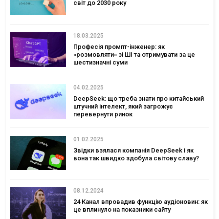
світ до 2030 року
18.03.2025
Професія промпт-інженер: як
«розмовляти» зі ШІ та отримувати за це
шестизначні суми
04.02.2025
DeepSeek: що треба знати про китайський
штучний інтелект, який загрожує
перевернути ринок
01.02.2025
Звідки взялася компанія DeepSeek і як
вона так швидко здобула світову славу?
08.12.2024
24 Канал впровадив функцію аудіоновин: як
це вплинуло на показники сайту