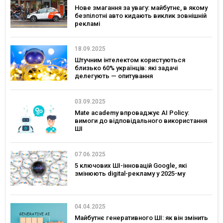
Нове змагання за увагу: майбутнє, в якому
безпілотні авто кидають виклик зовнішній
рекламі
18.09.2025
Штучним інтелектом користуються
близько 60% українців: які задачі
делегують — опитування
03.09.2025
Mate academy впроваджує AI Policy:
вимоги до відповідального використання
ШІ
07.06.2025
5 ключових ШІ-інновацій Google, які
змінюють digital-рекламу у 2025-му
04.04.2025
Майбутнє генеративного ШІ: як він змінить