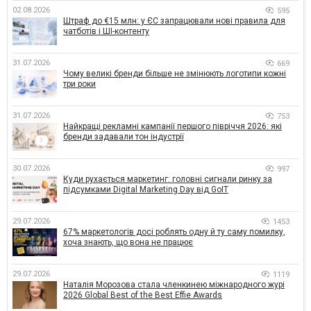
02.08.2026
595
Штраф до €15 млн: у ЄС запрацювали нові правила для
чатботів і ШІ-контенту
31.07.2026
669
Чому великі бренди більше не змінюють логотипи кожні
три роки
31.07.2026
753
Найкращі рекламні кампанії першого півріччя 2026: які
бренди задавали тон індустрії
30.07.2026
997
Куди рухається маркетинг: головні сигнали ринку за
підсумками Digital Marketing Day від GoIT
29.07.2026
1453
67% маркетологів досі роблять одну й ту саму помилку,
хоча знають, що вона не працює
29.07.2026
1119
Наталія Морозова стала членкинею міжнародного журі
2026 Global Best of the Best Effie Awards