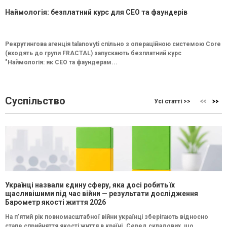
Наймологія: безплатний курс для CEO та фаундерів
Рекрутингова агенція talanovyti спільно з операційною системою Core
(входять до групи FRACTAL) запускають безплатний курс
"Наймологія: як СEO та фаундерам...
Суспільство
Усі статті >>
Українці назвали єдину сферу, яка досі робить їх
щасливішими під час війни — результати дослідження
Барометр якості життя 2026
На п’ятий рік повномасштабної війни українці зберігають відносно
стале сприйняття якості життя в країні. Серед складових, що