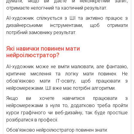
думати, якщо ви даєте їй неконкретний запит,
отримаєте нелогічний та хаотичний результат.
АІ-художник спілкується з ШІ та активно працює з
дизайнерськими інструментами, щоб отримати
потрібний замовнику результат.
Які навички повинен мати
нейроілюстратор?
АІ-художник може не вміти малювати, але фантазію,
критичне мислення та логіку мати повинен. Не
обов’язково мати ІТ-освіту, щоб працювати з
нейромережами. ШІ вже має потрібні алгоритми.
Якщо ви хочете навчитися працювати з
нейромережами з нуля то, додатково треба пройти
курси графічного чи веб-дизайну, так буде простіше
розібратися в професії.
Обов’язково нейроілюстратор повинен знати: