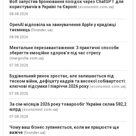
Bolt запустив бронювання поїздок через ChatGPT для
користувачів в Україні та Європі
(economist.com.ua)
08.08.2026
OpenAI відповіла на звинувачення Apple у крадіжці
таємниць
(founder.ua)
08.08.2026
Ментальне перезавантаження: 3 практичні способи
зберегти емоційне здоров’я під час стресу
(margosha.com.ua)
07.08.2026
Будівельний ринок зростає, але залишається під
тиском війни, дефіциту кадрів та високої собівартості:
ключові підсумки І півріччя 2026 року
(economist.com.ua)
07.08.2026
За сім місяців 2026 року товарообіг України склав $82,2
млрд
(economist.com.ua)
07.08.2026
Чому ваш бізнес зупиняється, коли ви працюєте ще
важче
(founder.ua)