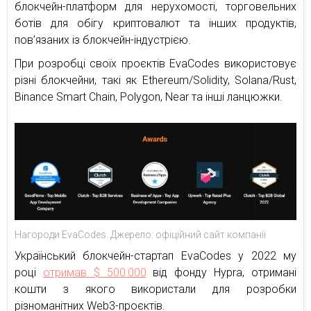
блокчейн-платформ для нерухомості, торговельних
ботів для обігу криптовалют та інших продуктів,
пов’язаних із блокчейн-індустрією.
При розробці своїх проєктів EvaCodes використовує
різні блокчейни, такі як Ethereum/Solidity, Solana/Rust,
Binance Smart Chain, Polygon, Near та інші ланцюжки.
Нагороди EvaCodes. Джерело: офіційний сайт компанії
Український блокчейн-стартап EvaCodes у 2022 му
році
отримав $ 500 000
від фонду Hypra, отримані
кошти з якого використали для розробки
різноманітних Web3-проєктів.