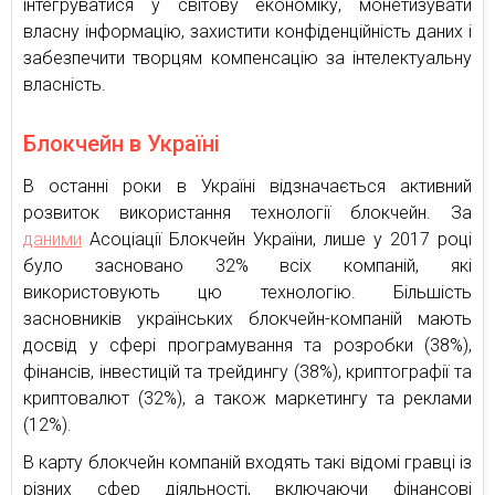
інтегруватися у світову економіку, монетизувати
власну інформацію, захистити конфіденційність даних і
забезпечити творцям компенсацію за інтелектуальну
власність.
Блокчейн в Україні
В останні роки в Україні відзначається активний
розвиток використання технології блокчейн. За
даними
Асоціації Блокчейн України, лише у 2017 році
було засновано 32% всіх компаній, які
використовують цю технологію. Більшість
засновників українських блокчейн-компаній мають
досвід у сфері програмування та розробки (38%),
фінансів, інвестицій та трейдингу (38%), криптографії та
криптовалют (32%), а також маркетингу та реклами
(12%).
В карту блокчейн компаній входять такі відомі гравці із
різних сфер діяльності, включаючи фінансові