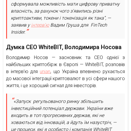
сформувала можливість мати цифрову приватну
власність, за рахунок чого з’явились різні
криптоактиви, токени і токенізація як така”, —
заявив у
інтерв’ю
Вадим Груша для FinTech
Insider.
Думка CEO WhiteBIT, Володимира Носова
Володимир Носов — засновник та СЕО однієї з
найбільших криптобірж в Європі — WhiteBIT, розповів
в інтерв’ю для
unian
, що Україна впевнено рухається
до масової інтеграції криптовалют в усі сфери нашого
життя, і це хороший сигнал для інвесторів.
«Запуск регульованого ринку збільшить
інвестиційний потенціал держави. України вже
входить в топ прогресивних держав, які не
ховаються від інновацій, а йдуть їм назустріч, —
це процеси, які я особисто і компанія WhiteBIT