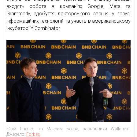
входять робота в компаніях Google, Meta та
Grammarly, здобуття докторського звання у галузі
інформаційних технологій та участь в американському
інкубаторі Y Combinator.
Юрій Яценко та Максим Бевза, засновники Wallchain.
Джерело:
Forbes