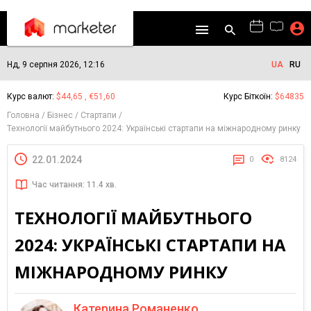
Нд, 9 серпня 2026, 12:16
UA
RU
Курс валют:
$44,65 , €51,60
Курс Біткоїн:
$64835
Головна
Бізнес
Стартапи
Технології майбутнього 2024: Українські стартапи на міжнародному ринку
22.01.2024
0
8124
Час читання: 11.4 хв.
ТЕХНОЛОГІЇ МАЙБУТНЬОГО
2024: УКРАЇНСЬКІ СТАРТАПИ НА
МІЖНАРОДНОМУ РИНКУ
Катерина Романенко