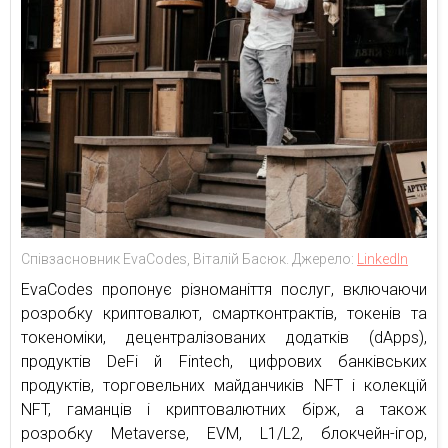
Співзасновник EvaCodes, Віталій Басюк. Джерело:
LinkedIn
EvaCodes пропонує різноманіття послуг, включаючи
розробку криптовалют, смартконтрактів, токенів та
токеноміки, децентралізованих додатків (dApps),
продуктів DeFi й Fintech, цифрових банківських
продуктів, торговельних майданчиків NFT і колекцій
NFT, гаманців і криптовалютних бірж, а також
розробку Metaverse, EVM, L1/L2, блокчейн-ігор,