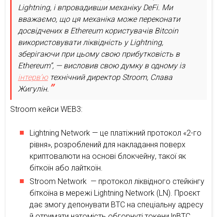
Lightning, і впровадивши механіку DeFi. Ми
вважаємо, що ця механіка може переконати
досвідчених в Ethereum користувачів Bitcoin
використовувати ліквідність у Lightning,
зберігаючи при цьому свою прибутковість в
Ethereum”, — висловив свою думку в одному із
інтерв’ю
технічний директор Stroom, Слава
Жигулін.
Stroom кейси WEB3:
Lightning Network — це платіжний протокол «2-го
рівня», розроблений для накладання поверх
криптовалюти на основі блокчейну, такої як
біткоїн або лайткоїн.
Stroom Network — протокол ліквідного стейкінгу
біткоїна в мережі Lightning Network (LN). Проєкт
дає змогу депонувати BTC на спеціальну адресу
й отримати натомість обгорнуті токени lnBTC