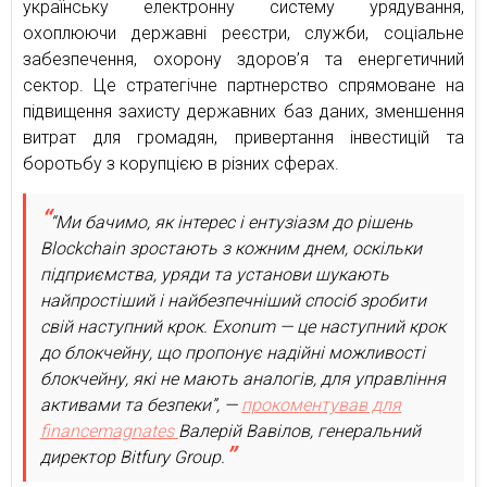
українську електронну систему урядування,
охоплюючи державні реєстри, служби, соціальне
забезпечення, охорону здоров’я та енергетичний
сектор. Це стратегічне партнерство спрямоване на
підвищення захисту державних баз даних, зменшення
витрат для громадян, привертання інвестицій та
боротьбу з корупцією в різних сферах.
“Ми бачимо, як інтерес і ентузіазм до рішень
Blockchain зростають з кожним днем, оскільки
підприємства, уряди та установи шукають
найпростіший і найбезпечніший спосіб зробити
свій наступний крок. Exonum — це наступний крок
до блокчейну, що пропонує надійні можливості
блокчейну, які не мають аналогів, для управління
активами та безпеки”, —
прокоментував для
financemagnates
Валерій Вавілов, генеральний
директор Bitfury Group.