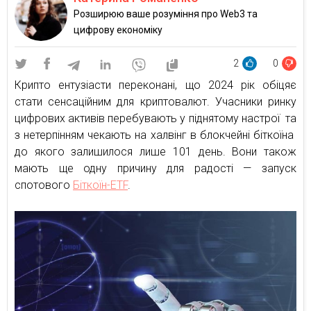
Розширюю ваше розуміння про Web3 та
цифрову економіку
2
0
Крипто ентузіасти переконані, що 2024 рік обіцяє
стати сенсаційним для криптовалют. Учасники ринку
цифрових активів перебувають у піднятому настрої та
з нетерпінням чекають на халвінг в блокчейні біткоїна
до якого залишилося лише 101 день. Вони також
мають ще одну причину для радості — запуск
спотового
Біткоїн-ETF
.