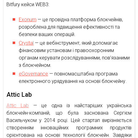
Bitfury кейси WEB3:
Exonum
— це провідна платформа блокчейнів,
розроблена для підвищення ефективності та
безпеки ваших операцій.
Crystal
— це вебінструмент, який допомагає
фінансовим установам і правоохоронним
органам керувати розслідуваннями, пов’язаними
з блокчейном.
eGovernance
— повномасштабна програма
електронного урядування на основі блокчейну.
Attic Lab
Attic Lab
— це одна із найстаріших українська
блокчейн-компаній, що була заснована Сергієм
Васильчуком у 2014 році. Цей стартап вирізняється
створенням інноваційних програмних продуктів
орієнтована на основі технології блокчейн. Завдяки