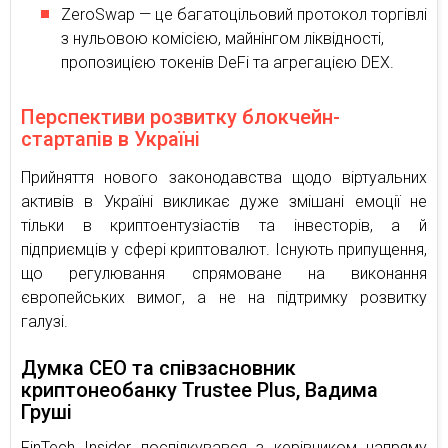
ZeroSwap — це багатоцільовий протокол торгівлі
з нульовою комісією, майнінгом ліквідності,
пропозицією токенів DeFi та агрегацією DEX.
Перспективи розвитку блокчейн-
стартапів в Україні
Прийняття нового законодавства щодо віртуальних
активів в Україні викликає дуже змішані емоції не
тільки в криптоентузіастів та інвесторів, а й
підприємців у сфері криптовалют. Існують припущення,
що регулювання спрямоване на виконання
європейських вимог, а не на підтримку розвитку
галузі.
Думка CEO та співзасновник
криптонеобанку Trustee Plus, Вадима
Груші
FinTech Insider поспілкувався з керівником напряму