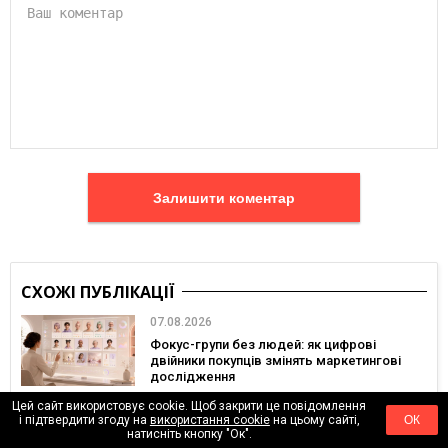
Залишити коментар
СХОЖІ ПУБЛІКАЦІЇ
07.08.2026
Фокус-групи без людей: як цифрові
двійники покупців змінять маркетингові
дослідження
Цей сайт використовує cookie. Щоб закрити це повідомлення
і підтвердити згоду на
використання cookie
на цьому сайті,
ОК
26.07.2026
натисніть кнопку "Ок".