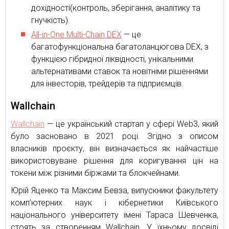
дохідності(контроль, зберігання, аналітику та
гнучкість).
All-in-One Multi-Chain DEX
— це
багатофункціональна багатоланцюгова DEX, з
функцією гібридної ліквідності, унікальними
альтернативами ставок та новітніми рішеннями
для інвесторів, трейдерів та підприємців.
Wallchain
Wallchain
— це український стартап у сфері Web3, який
було засновано в 2021 році. Згідно з описом
власників проєкту, він визначається як найчастіше
використовуване рішення для коригування цін на
токени між різними біржами та блокчейнами.
Юрій Яценко та Максим Бевза, випускники факультету
комп’ютерних наук і кібернетики Київського
національного університету імені Тараса Шевченка,
стоять за створенням Wallchain. У їхньому досвіді