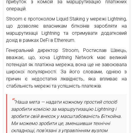
прибуток з комісій за маршрутизацію платіжних
операцій.
Stroom є протоколом Liquid Staking у мережі Lightning,
що дозволяє власникам біткоїнів заробляти на
маршрутизації Lightning та отримувати додатковий
дохід в рамках DeFi в Ethereum.
Генеральний директор Stroom, Ростислав Швець,
вважає, що, хоча Lightning Network має великий
потенціал як платіжна мережа, вона ще не завоювала
широкої популярності. За його словами, однією з
причин є недостатня ліквідність, яка впливає на
стабільність мережі та успішність платежів.
“Наша мета — надати кожному простий спосіб
заробити комісію за маршрутизацію Lightning і
зробити свій внесок у масштабованість Біткойна.
Ми можемо зробити це, зменшивши технічні
складнощі, пов’язані з управлінням вузлом