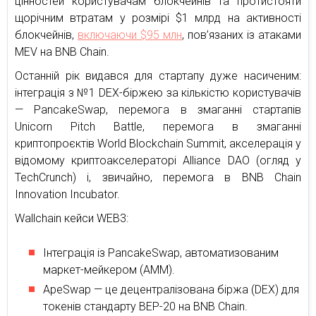
цінностей користувачам блокчейнів та протистояти
щорічним втратам у розмірі $1 млрд на активності
блокчейнів,
включаючи $95 млн
, пов’язаних із атаками
MEV на BNB Chain.
Останній рік видався для стартапу дуже насиченим:
інтеграція з №1 DEX-біржею за кількістю користувачів
— PancakeSwap, перемога в змаганні стартапів
Unicorn Pitch Battle, перемога в змаганні
криптопроєктів World Blockchain Summit, акселерація у
відомому криптоакселераторі Alliance DAO (огляд у
TechCrunch) і, звичайно, перемога в BNB Chain
Innovation Incubator.
Wallchain кейси WEB3:
Інтеграція із PancakeSwap, автоматизованим
маркет-мейкером (AMM).
ApeSwap — це децентралізована біржа (DEX) для
токенів стандарту BEP-20 на BNB Chain.