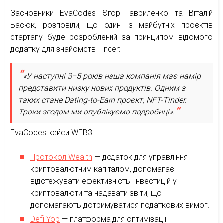
Засновники EvaCodes Єгор Гавриленко та Віталій
Басюк, розповіли, що один із майбутніх проєктів
стартапу буде розроблений за принципом відомого
додатку для знайомств Tinder:
«У наступні 3−5 років наша компанія має намір
представити низку нових продуктів. Одним з
таких стане Dating-to-Earn проєкт, NFT-Tinder.
Трохи згодом ми опублікуємо подробиці».
EvaCodes кейси WEB3:
Протокол Wealth
— додаток для управління
криптовалютним капіталом, допомагає
відстежувати ефективність інвестицій у
криптовалюти та надавати звіти, що
допомагають дотримуватися податкових вимог.
Defi Yop
— платформа для оптимізації