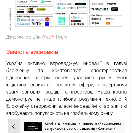
Джерело: офіційний
сайт
Hypra
Замість висновків
Україна активно впроваджує інновації в галузі
блокчейну та криптовалют, спостерігається
піднесений настрій серед учасників ринку. Нові
ініціативи сприяють розвитку сфери, привертаючи
увагу світових гравців та інвесторів. Наша країна
демонструє не лише глибоке розуміння технологій
блокчейну створюючи власні інноваційні стартапи, які
здобувають популярність на глобальному ринку.
Mind UA спільно з Іллєю Кабачинським
Навігація
запускають серію подкастів «Контекст»