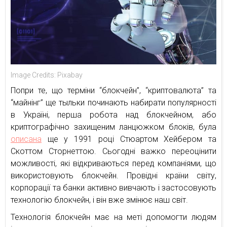
Image Credits: Pixabay
Попри те, що терміни “блокчейн”, “криптовалюта” та
“майнінг” ще тыльки починають набирати популярності
в Україні, перша робота над блокчейном, або
криптографічно захищеним ланцюжком блоків, була
описана
ще у 1991 році Стюартом Хейбером та
Скоттом Сторнеттою. Сьогодні важко переоцінити
можливості, які відкриваються перед компаніями, що
використовують блокчейн. Провідні країни світу,
корпорації та банки активно вивчають і застосовують
технологію блокчейн, і він вже змінює наш світ.
Технологія блокчейн має на меті допомогти людям