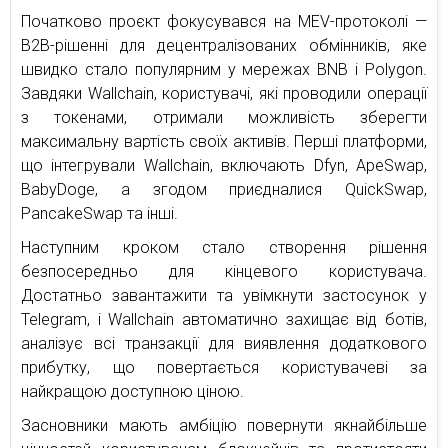
Початково проєкт фокусувався на MEV-протоколі —
B2B-рішенні для децентралізованих обмінників, яке
швидко стало популярним у мережах BNB і Polygon.
Завдяки Wallchain, користувачі, які проводили операції
з токенами, отримали можливість зберегти
максимальну вартість своїх активів. Перші платформи,
що інтегрували Wallchain, включають Dfyn, ApeSwap,
BabyDoge, а згодом приєдналися QuickSwap,
PancakeSwap та інші.
Наступним кроком стало створення рішення
безпосередньо для кінцевого користувача.
Достатньо завантажити та увімкнути застосунок у
Telegram, і Wallchain автоматично захищає від ботів,
аналізує всі транзакції для виявлення додаткового
прибутку, що повертається користувачеві за
найкращою доступною ціною.
Засновники мають амбіцію повернути якнайбільше