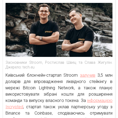
Засновники Stroom, Ростислав Швец та Слава Жигулін.
Джерело: tech.eu
Київський блокчейн-стартап Stroom
залучив
3,5 млн
доларів для впровадження ліквідного стейкінгу в
мережі Bitcoin Lightning Network, а також планує
використовувати зібрані кошти для розширення
команди та випуску власного токена. За
інформацією
Incrypted
, стартап також уклав партнерську угоду з
Binance та Coinbase, сподіваючись отримувати