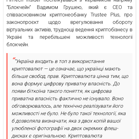
“Блокчейн” Вадимом Грушею, який є CEO та
співзасновником криптонеобанку Trustee Plus, про
законопроєкт щодо врегулювання обороту
віртуальних активів, труднощі ведення криптобізнесу в
Україні та перебільшені можливості технології
блокчейн.
“Україна входить в топ з використання
криптовалют — це означає, що українці мають
більше свобод, прав. Криптовалюта цінна тим, що
вона формує цифрову приватну власність. До
появи біткоїна такого поняття, як цифрова
приватна власність фактично не існувало. Воно
обговорювалось, але технічно реалізувати його
можливості не було. Не було такої технології, яка
б дозволяла визначати, яка з двох копій вашої
улюбленої фотографії на двох окремих флеш-
дисках є оригінальною. Криптовалюта