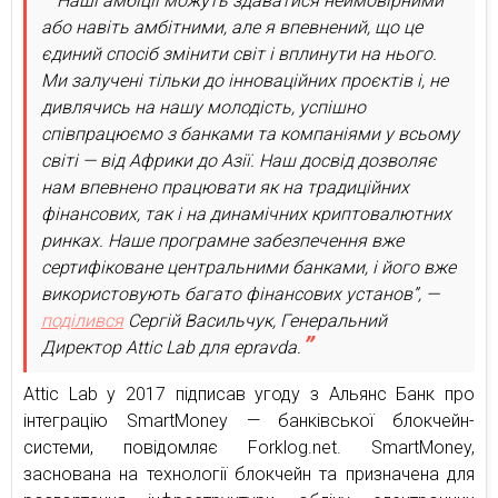
“Наші амбіції можуть здаватися неймовірними
або навіть амбітними, але я впевнений, що це
єдиний спосіб змінити світ і вплинути на нього.
Ми залучені тільки до інноваційних проєктів і, не
дивлячись на нашу молодість, успішно
співпрацюємо з банками та компаніями у всьому
світі — від Африки до Азії. Наш досвід дозволяє
нам впевнено працювати як на традиційних
фінансових, так і на динамічних криптовалютних
ринках. Наше програмне забезпечення вже
сертифіковане центральними банками, і його вже
використовують багато фінансових установ”, —
поділився
Сергій Васильчук, Генеральний
Директор Attic Lab для epravda.
Attic Lab у 2017 підписав угоду з Альянс Банк про
інтеграцію SmartMoney — банківської блокчейн-
системи, повідомляє Forklog.net. SmartMoney,
заснована на технології блокчейн та призначена для