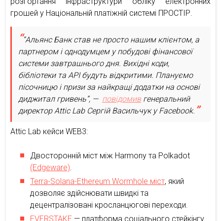
розгортання інфраструктури обліку електронних
грошей у Національній платіжній системі ПРОСТІР.
“Альянс Банк став не просто нашим клієнтом, а
партнером і однодумцем у побудові фінансової
системи завтрашнього дня. Вихідні коди,
бібліотеки та API будуть відкритими. Плануємо
пісочницю і призи за найкращі додатки на основі
диджитал гривень”, —
повідомив
генеральний
директор Attic Lab Сергій Васильчук у Facebook.
Attic Lab кейси WEB3:
Двосторонній міст між Harmony та Polkadot
(Edgeware)
.
Terra-Solana-Ethereum Wormhole міст
, який
дозволяє здійснювати швидкі та
децентралізовані кросланцюгові переходи.
EVERSTAKE
— платформа соціального стейкінгу.