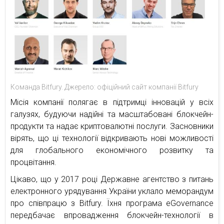
Команда Bitfury. Джерело: офіційний сайт компанії Bitfury
Місія компанії полягає в підтримці інновацій у всіх
галузях, будуючи надійні та масштабовані блокчейн-
продукти та надає криптовалютні послуги. Засновники
вірять, що ці технології відкривають нові можливості
для глобального економічного розвитку та
процвітання.
Цікаво, що у 2017 році Державне агентство з питань
електронного урядування України уклало меморандум
про співпрацю з Bitfury. Їхня програма eGovernance
передбачає впровадження блокчейн-технології в