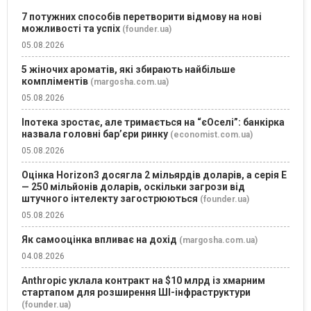
7 потужних способів перетворити відмову на нові
можливості та успіх
(founder.ua)
05.08.2026
5 жіночих ароматів, які збирають найбільше
компліментів
(margosha.com.ua)
05.08.2026
Іпотека зростає, але тримається на “єОселі”: банкірка
назвала головні бар’єри ринку
(economist.com.ua)
05.08.2026
Оцінка Horizon3 досягла 2 мільярдів доларів, а серія E
— 250 мільйонів доларів, оскільки загрози від
штучного інтелекту загострюються
(founder.ua)
05.08.2026
Як самооцінка впливає на дохід
(margosha.com.ua)
04.08.2026
Anthropic уклала контракт на $10 млрд із хмарним
стартапом для розширення ШІ-інфраструктури
(founder.ua)