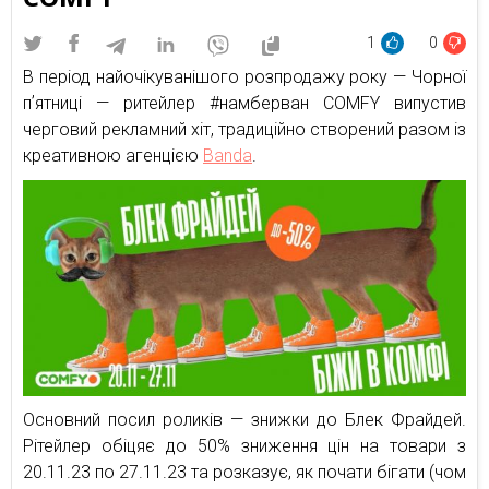
1
0
В період найочікуванішого розпродажу року — Чорної
пʼятниці — ритейлер #намберван COMFY випустив
черговий рекламний хіт, традиційно створений разом із
креативною агенцією
Banda
.
Основний посил роликів — знижки до Блек Фрайдей.
Рітейлер обіцяє до 50% зниження цін на товари з
20.11.23 по 27.11.23 та розказує, як почати бігати (чом