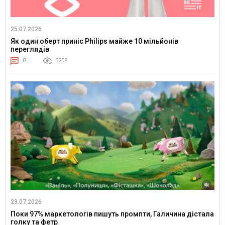
25.07.2026
Як один оберт приніс Philips майже 10 мільйонів
переглядів
0
3208
23.07.2026
Поки 97% маркетологів пишуть промпти, Галичина дістала
голку та фетр