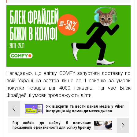
Нагадаємо, що влітку COMFY запустили доставку по
всій Україні на завтра лише за 1 гривню за умови
покупки товарів від 4000 гривень. Під час Блек
Фрайдей ці умови продовжують діяти.
Як відкрити та вести канал медіа у Viber:
Навігація
інструкція від команди месенджера
записів
Від лайків до найму: 5 ключових
показників ефективності для успіху бренду
роботодавця