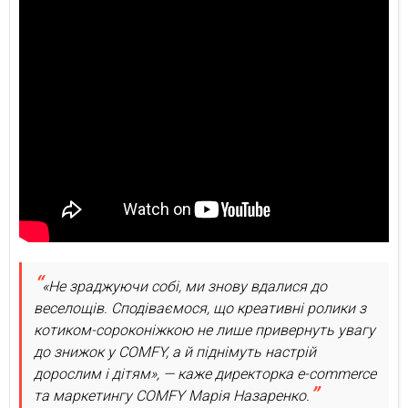
«Не зраджуючи собі, ми знову вдалися до
веселощів. Сподіваємося, що креативні ролики з
котиком-сороконіжкою не лише привернуть увагу
до знижок у COMFY, а й піднімуть настрій
дорослим і дітям», — каже директорка e-commerce
та маркетингу COMFY Марія Назаренко.