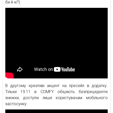
би й ні?):
В другому креативі акцент на пресейл в додатку.
Тільки 19.11 в COMFY обіцяють безпрецедентні
знижки, доступні лише користувачам мобільного
застосунку: