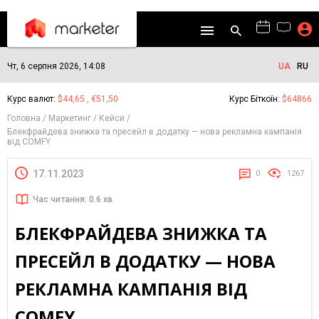
Чт, 6 серпня 2026, 14:08
UA
RU
Курс валют:
$44,65 , €51,50
Курс Біткоїн:
$64866
Головна
Маркетинг
Кейси
Блекфрайдева знижка та пресейл в додатку — нова рекламна кампанія
від COMFY
17.11.2023
0
1267
Час читання: 0.6 хв.
БЛЕКФРАЙДЕВА ЗНИЖКА ТА
ПРЕСЕЙЛ В ДОДАТКУ — НОВА
РЕКЛАМНА КАМПАНІЯ ВІД
COMFY