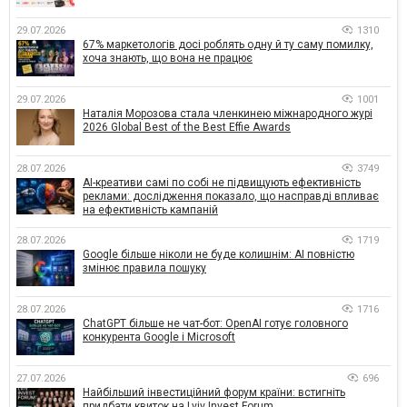
29.07.2026
1310
67% маркетологів досі роблять одну й ту саму помилку,
хоча знають, що вона не працює
29.07.2026
1001
Наталія Морозова стала членкинею міжнародного журі
2026 Global Best of the Best Effie Awards
28.07.2026
3749
AI-креативи самі по собі не підвищують ефективність
реклами: дослідження показало, що насправді впливає
на ефективність кампаній
28.07.2026
1719
Google більше ніколи не буде колишнім: AI повністю
змінює правила пошуку
28.07.2026
1716
ChatGPT більше не чат-бот: OpenAI готує головного
конкурента Google і Microsoft
27.07.2026
696
Найбільший інвестиційний форум країни: встигніть
придбати квиток на Lviv Invest Forum