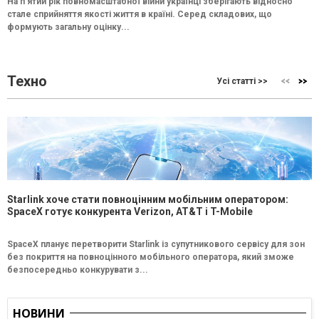
На п’ятий рік повномасштабної війни українці зберігають відносно
стале сприйняття якості життя в країні. Серед складових, що
формують загальну оцінку...
Техно
Усі статті >>
Starlink хоче стати повноцінним мобільним оператором:
SpaceX готує конкурента Verizon, AT&T і T-Mobile
SpaceX планує перетворити Starlink із супутникового сервісу для зон
без покриття на повноцінного мобільного оператора, який зможе
безпосередньо конкурувати з...
НОВИНИ