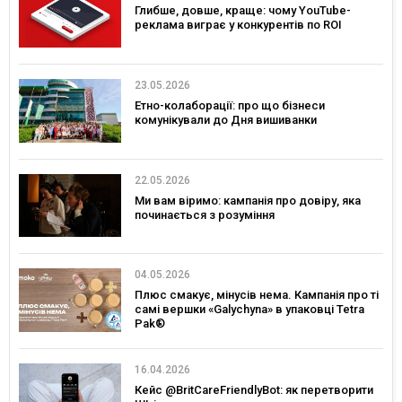
Глибше, довше, краще: чому YouTube-
реклама виграє у конкурентів по ROI
23.05.2026
Етно-колаборації: про що бізнеси
комунікували до Дня вишиванки
22.05.2026
Ми вам віримо: кампанія про довіру, яка
починається з розуміння
04.05.2026
Плюс смакує, мінусів нема. Кампанія про ті
самі вершки «Galychyna» в упаковці Tetra
Pak®
16.04.2026
Кейс @BritCareFriendlyBot: як перетворити