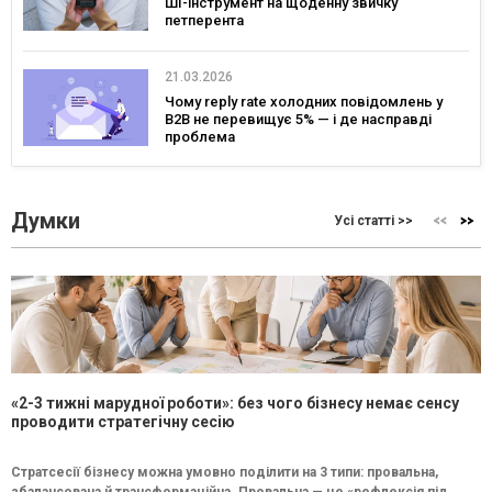
ШІ-інструмент на щоденну звичку
петперента
21.03.2026
Чому reply rate холодних повідомлень у
B2B не перевищує 5% — і де насправді
проблема
Думки
Усі статті >>
«2-3 тижні марудної роботи»: без чого бізнесу немає сенсу
проводити стратегічну сесію
Стратсесії бізнесу можна умовно поділити на 3 типи: провальна,
збалансована й трансформаційна. Провальна — це «рефлексія під