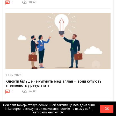
0
18060
17.02.2026
Клієнти більше не купують медіаплан — вони купують
впевненість у результаті
0
24500
Цей сайт використовує cookie. Щоб закрити це повідомлення
і підтвердити згоду на
використання cookie
на цьому сайті,
ОК
натисніть кнопку "Ок".