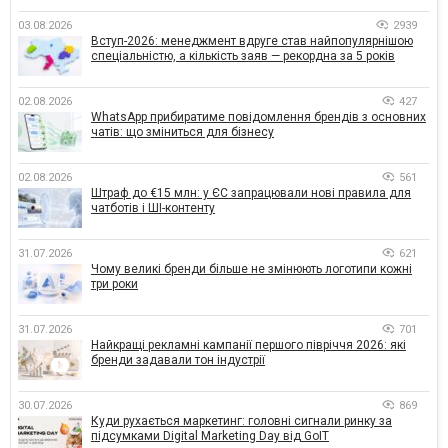
03.08.2026
2939
Вступ-2026: менеджмент вдруге став найпопулярнішою
спеціальністю, а кількість заяв — рекордна за 5 років
02.08.2026
427
WhatsApp прибиратиме повідомлення брендів з основних
чатів: що зміниться для бізнесу
02.08.2026
561
Штраф до €15 млн: у ЄС запрацювали нові правила для
чатботів і ШІ-контенту
31.07.2026
621
Чому великі бренди більше не змінюють логотипи кожні
три роки
31.07.2026
701
Найкращі рекламні кампанії першого півріччя 2026: які
бренди задавали тон індустрії
30.07.2026
869
Куди рухається маркетинг: головні сигнали ринку за
підсумками Digital Marketing Day від GoIT