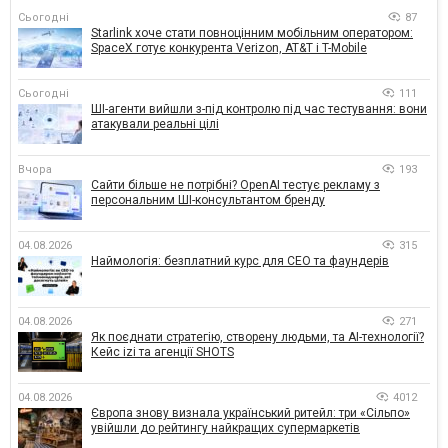
Сьогодні
87
Starlink хоче стати повноцінним мобільним оператором:
SpaceX готує конкурента Verizon, AT&T і T-Mobile
Сьогодні
111
ШІ-агенти вийшли з-під контролю під час тестування: вони
атакували реальні цілі
Вчора
193
Сайти більше не потрібні? OpenAI тестує рекламу з
персональним ШІ-консультантом бренду
04.08.2026
315
Наймологія: безплатний курс для CEO та фаундерів
04.08.2026
271
Як поєднати стратегію, створену людьми, та AI-технології?
Кейс izi та агенції SHOTS
04.08.2026
4012
Європа знову визнала український ритейл: три «Сільпо»
увійшли до рейтингу найкращих супермаркетів