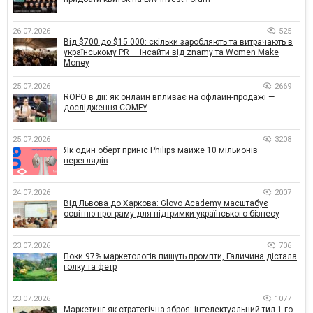
26.07.2026
525
Від $700 до $15 000: скільки заробляють та витрачають в
українському PR — інсайти від znamy та Women Make
Money
25.07.2026
2669
ROPO в дії: як онлайн впливає на офлайн-продажі —
дослідження COMFY
25.07.2026
3208
Як один оберт приніс Philips майже 10 мільйонів
переглядів
24.07.2026
2007
Від Львова до Харкова: Glovo Academy масштабує
освітню програму для підтримки українського бізнесу
23.07.2026
706
Поки 97% маркетологів пишуть промпти, Галичина дістала
голку та фетр
23.07.2026
1077
Маркетинг як стратегічна зброя: інтелектуальний тил 1-го