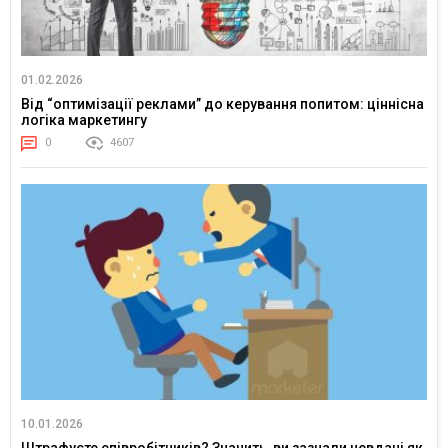
01.02.2026
Від “оптимізації реклами” до керування попитом: ціннісна
логіка маркетингу
0
4607
10.01.2026
Штрафуєте співробітників? Значить, ви зазнали невдачі як