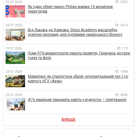
25.07.2026
3242
Як один оберт приніс Philips майже 10 мільйонів
переглядів
24.07.2026
2014
Від Львова до Харкова: Glovo Academy масштабує
освітню програму для підтримки українського бізнесу
23.07.2026
713
Поки 97% маркетологів пишуть промпти, Галичина дістала
голку та фетр
23.07.2026
1098
Маркетинг як стратегічна зброя: інтелектуальний тил 1-го
корпусу НГУ «Азов»
23.07.2026
3836
41% українців працюють навіть у відпустці — опитування
БІЛЬШЕ