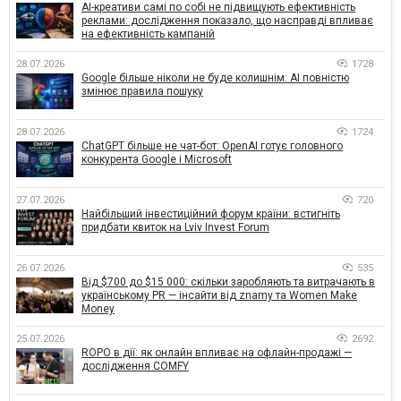
AI-креативи самі по собі не підвищують ефективність
реклами: дослідження показало, що насправді впливає
на ефективність кампаній
28.07.2026
1728
Google більше ніколи не буде колишнім: AI повністю
змінює правила пошуку
28.07.2026
1724
ChatGPT більше не чат-бот: OpenAI готує головного
конкурента Google і Microsoft
27.07.2026
720
Найбільший інвестиційний форум країни: встигніть
придбати квиток на Lviv Invest Forum
26.07.2026
535
Від $700 до $15 000: скільки заробляють та витрачають в
українському PR — інсайти від znamy та Women Make
Money
25.07.2026
2692
ROPO в дії: як онлайн впливає на офлайн-продажі —
дослідження COMFY