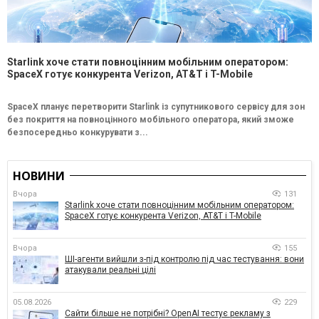
Starlink хоче стати повноцінним мобільним оператором:
SpaceX готує конкурента Verizon, AT&T і T-Mobile
SpaceX планує перетворити Starlink із супутникового сервісу для зон
без покриття на повноцінного мобільного оператора, який зможе
безпосередньо конкурувати з...
НОВИНИ
Вчора
131
Starlink хоче стати повноцінним мобільним оператором:
SpaceX готує конкурента Verizon, AT&T і T-Mobile
Вчора
155
ШІ-агенти вийшли з-під контролю під час тестування: вони
атакували реальні цілі
05.08.2026
229
Сайти більше не потрібні? OpenAI тестує рекламу з