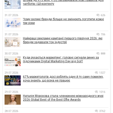
чатботів і ШІ-контенту
31.07.2026
626
Чому великі бренди більше не змінюють логотипи кожні
три роки
31.07.2026
706
Найкращі рекламні кампанії першого півріччя 2026: які
бренди задавали тон індустрії
30.07.2026
888
Куди рухається маркетинг: головні сигнали ринку за
підсумками Digital Marketing Day від GoIT
29.07.2026
1327
67% маркетологів досі роблять одну й ту саму помилку,
хоча знають, що вона не працює
29.07.2026
1016
Наталія Морозова стала членкинею міжнародного журі
2026 Global Best of the Best Effie Awards
28.07.2026
3762