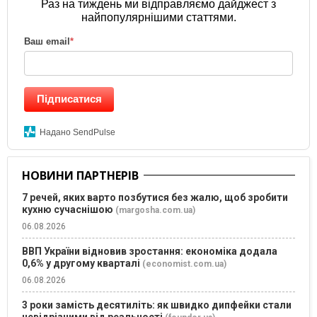
Раз на тиждень ми відправляємо дайджест з
найпопулярнішими статтями.
Ваш email
*
Підписатися
Надано SendPulse
НОВИНИ ПАРТНЕРІВ
7 речей, яких варто позбутися без жалю, щоб зробити
кухню сучаснішою
(margosha.com.ua)
06.08.2026
ВВП України відновив зростання: економіка додала
0,6% у другому кварталі
(economist.com.ua)
06.08.2026
3 роки замість десятиліть: як швидко дипфейки стали
невідрізними від реальності