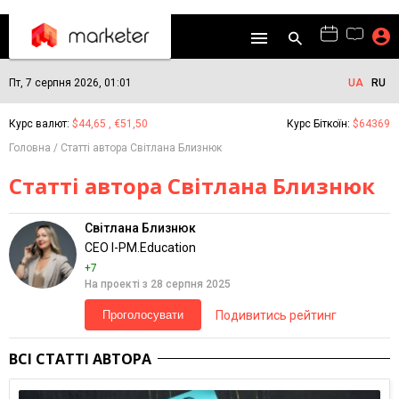
Пт, 7 серпня 2026, 01:01
UA
RU
Курс валют:
$44,65 , €51,50
Курс Біткоїн:
$64369
Головна
Статті автора Світлана Близнюк
Статті автора Світлана Близнюк
Світлана Близнюк
CEO I-PM.Education
+7
На проекті з 28 серпня 2025
Подивитись рейтинг
Проголосувати
ВСІ СТАТТІ АВТОРА