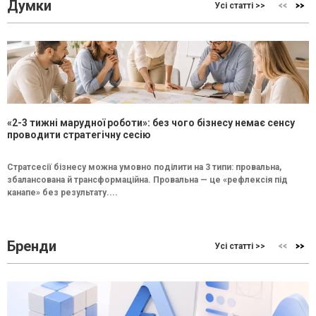
Думки
Усі статті >>
«2-3 тижні марудної роботи»: без чого бізнесу немає сенсу
проводити стратегічну сесію
Стратсесії бізнесу можна умовно поділити на 3 типи: провальна,
збалансована й трансформаційна. Провальна — це «рефлексія під
канапе» без результату....
Бренди
Усі статті >>