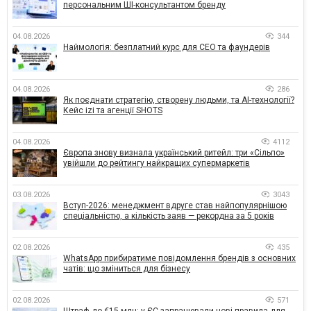
персональним ШІ-консультантом бренду
04.08.2026
344
Наймологія: безплатний курс для CEO та фаундерів
04.08.2026
286
Як поєднати стратегію, створену людьми, та AI-технології?
Кейс izi та агенції SHOTS
04.08.2026
4112
Європа знову визнала український ритейл: три «Сільпо»
увійшли до рейтингу найкращих супермаркетів
03.08.2026
3043
Вступ-2026: менеджмент вдруге став найпопулярнішою
спеціальністю, а кількість заяв — рекордна за 5 років
02.08.2026
435
WhatsApp прибиратиме повідомлення брендів з основних
чатів: що зміниться для бізнесу
02.08.2026
571
Штраф до €15 млн: у ЄС запрацювали нові правила для