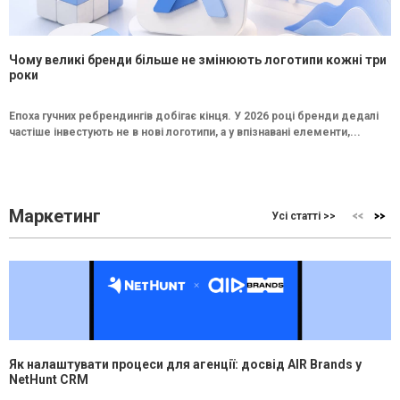
Чому великі бренди більше не змінюють логотипи кожні три
роки
Епоха гучних ребрендингів добігає кінця. У 2026 році бренди дедалі
частіше інвестують не в нові логотипи, а у впізнавані елементи,...
Маркетинг
Усі статті >>
Як налаштувати процеси для агенції: досвід AIR Brands у
NetHunt CRM