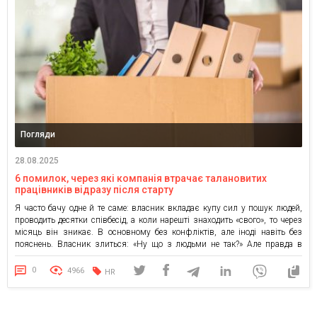
Погляди
28.08.2025
6 помилок, через які компанія втрачає талановитих
працівників відразу після старту
Я часто бачу одне й те саме: власник вкладає купу сил у пошук людей,
проводить десятки співбесід, а коли нарешті знаходить «свого», то через
місяць він зникає. В основному без конфліктів, але іноді навіть без
пояснень. Власник злиться: «Ну що з людьми не так?» Але правда в
іншому — справа в тому, як ви зустрічаєте […]
0
4966
HR