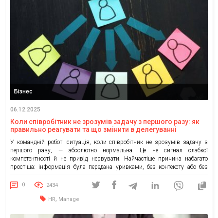
Бізнес
06.12.2025
Коли співробітник не зрозумів задачу з першого разу: як
правильно реагувати та що змінити в делегуванні
У командній роботі ситуація, коли співробітник не зрозумів задачу з
першого разу, — абсолютно нормальна. Це не сигнал слабкої
компетентності й не привід нервувати. Найчастіше причина набагато
простіша: інформація була передана уривками, без контексту або без
чітких очікувань. У моїй практиці менеджменту та наставництва я майже
не бачу ситуацій, де корінь проблеми — у людині. […]
0
2434
,
HR
Manage