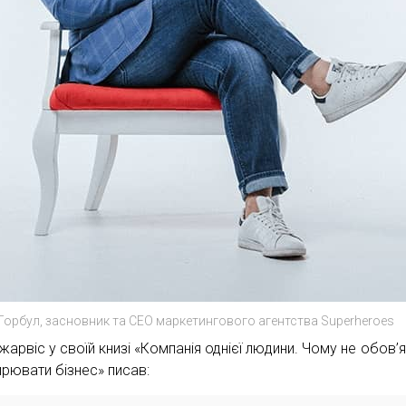
Горбул, засновник та CEO маркетингового агентства Superheroes
жарвіс у своїй книзі «Компанія однієї людини. Чому не обов’
рювати бізнес» писав: