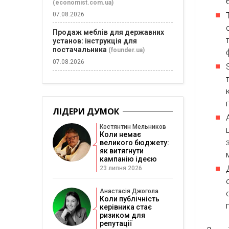
(economist.com.ua)
07.08.2026
Продаж меблів для державних
установ: інструкція для
постачальника
(founder.ua)
07.08.2026
ЛІДЕРИ ДУМОК
Костянтин Мельников
Коли немає
великого бюджету:
як витягнути
кампанію ідеєю
23 липня 2026
Анастасія Джогола
Коли публічність
керівника стає
ризиком для
репутації