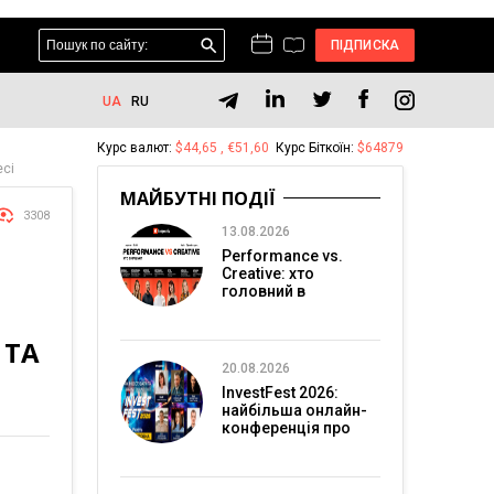
ПІДПИСКА
UA
RU
Курс валют:
$44,65 , €51,60
Курс Біткоїн:
$64879
есі
МАЙБУТНІ ПОДІЇ
3308
13.08.2026
Performance vs.
Creative: хто
головний в
перформанс-
маркетингу?
 ТА
20.08.2026
InvestFest 2026:
найбільша онлайн-
конференція про
інвестиції