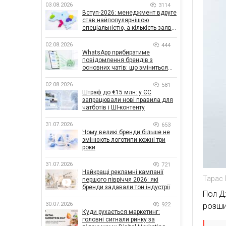
03.08.2026
3114
Вступ-2026: менеджмент вдруге
став найпопулярнішою
спеціальністю, а кількість заяв
— рекордна за 5 років
02.08.2026
444
WhatsApp прибиратиме
повідомлення брендів з
основних чатів: що зміниться
для бізнесу
02.08.2026
581
Штраф до €15 млн: у ЄС
запрацювали нові правила для
чатботів і ШІ-контенту
31.07.2026
653
Чому великі бренди більше не
змінюють логотипи кожні три
роки
31.07.2026
721
Найкращі рекламні кампанії
Тарас 
першого півріччя 2026: які
бренди задавали тон індустрії
Пол Д
30.07.2026
922
розши
Куди рухається маркетинг:
головні сигнали ринку за