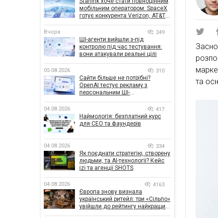
Starlink хоче стати повноцінним
мобільним оператором: SpaceX
готує конкурента Verizon, AT&T і
T-Mobile
Вчора
249
ШІ-агенти вийшли з-під
Засно
контролю під час тестування:
вони атакували реальні цілі
розп
марке
05.08.2026
310
Сайти більше не потрібні?
та ос
OpenAI тестує рекламу з
персональним ШІ-
консультантом бренду
04.08.2026
417
Наймологія: безплатний курс
для CEO та фаундерів
04.08.2026
334
Як поєднати стратегію, створену
людьми, та AI-технології? Кейс
izi та агенції SHOTS
04.08.2026
4163
Європа знову визнала
український ритейл: три «Сільпо»
увійшли до рейтингу найкращих
супермаркетів