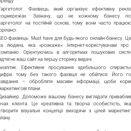
бренду.
Таргетолог. Фахівець, який організує ефективну рек
соцмережах. Зазначу, що не кожному бізнесу пот
таргетолог на постійній основі, тому вони часто працю
фрілансі.
SEO-фахівець. Must have для будь-якого онлайн-бізнесу. Ц
та людина, яка «розкаже» Інтернет-користувачам про
компанію. Орієнтуючись в алгоритмах пошукових систе
підтягне ваш сайт на першу сторінку видачі.
Аналітик. Ефективне просування здебільшого спираєт
цифри, тому без такого фахівця не обійтися. Його г
завдання – обробляти масиви інформації, щоби кориг
маркетингові плани.
Дизайнер. Допоможе вашому бізнесу виглядати привабли
очах клієнта. Це креативна та творча особистість, як
створити візуальні концепції виходячи з цілей маркетин
плану.