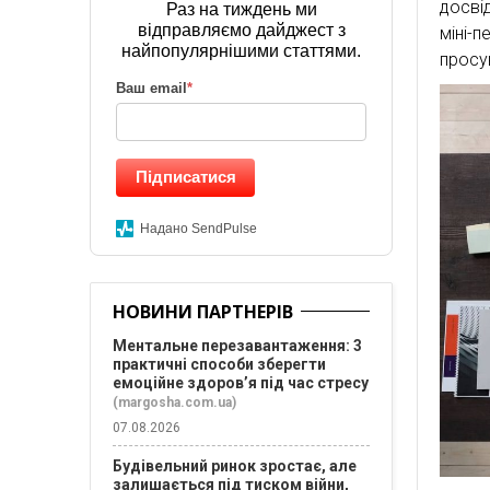
досві
Раз на тиждень ми
відправляємо дайджест з
міні-
найпопулярнішими статтями.
просу
Ваш email
*
Підписатися
Надано SendPulse
НОВИНИ ПАРТНЕРІВ
Ментальне перезавантаження: 3
практичні способи зберегти
емоційне здоров’я під час стресу
(margosha.com.ua)
07.08.2026
Будівельний ринок зростає, але
залишається під тиском війни,