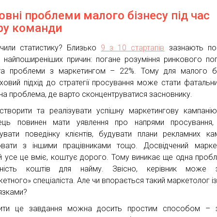
овні проблеми малого бізнесу під час
ру команди
чили статистику? Близько
9 з 10 стартапів
зазнають пор
 найпоширеніших причин: погане розуміння ринкового по
а проблеми з маркетингом – 22%. Тому для малого бі
ховий підхід до стратегії просування може стати фатальн
на проблема, де варто сконцентруватися засновнику.
творити та реалізувати успішну маркетингову кампані
ець повинен мати уявлення про напрями просування, 
зувати поведінку клієнтів, будувати плани рекламних кам
вати з іншими працівниками тощо. Досвідчений марке
й усе це вміє, коштує дорого. Тому виникає ще одна проб
утність коштів для найму. Звісно, керівник може з
етного» спеціаліста. Але чи впорається такий маркетолог із
язками?
ити це завдання можна досить простим способом – з