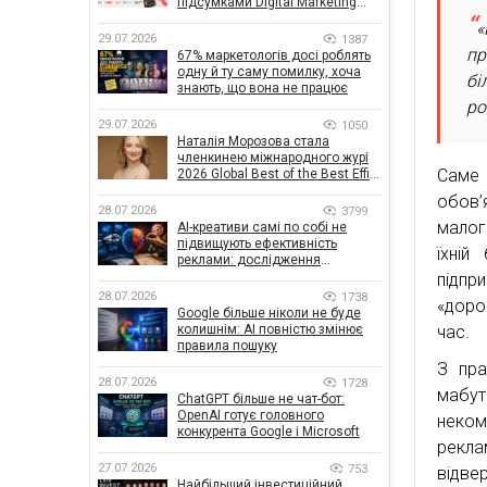
підсумками Digital Marketing
Day від GoIT
«
29.07.2026
1387
пр
67% маркетологів досі роблять
одну й ту саму помилку, хоча
бі
знають, що вона не працює
ро
29.07.2026
1050
Наталія Морозова стала
членкинею міжнародного журі
Саме 
2026 Global Best of the Best Effie
Awards
обов’
28.07.2026
3799
малог
AI-креативи самі по собі не
підвищують ефективність
їхні
реклами: дослідження
показало, що насправді
підпр
впливає на ефективність
28.07.2026
1738
«доро
кампаній
Google більше ніколи не буде
колишнім: AI повністю змінює
час.
правила пошуку
З пра
28.07.2026
1728
мабу
ChatGPT більше не чат-бот:
OpenAI готує головного
неком
конкурента Google і Microsoft
рекла
27.07.2026
753
відве
Найбільший інвестиційний