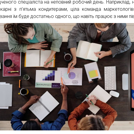
дченого спеціаліста на неповний робочий день. Наприклад, 
пекарні з п’ятьма кондитерами, ціла команда маркетологі
вання їм буде достатньо одного, що навіть працює з ними пі