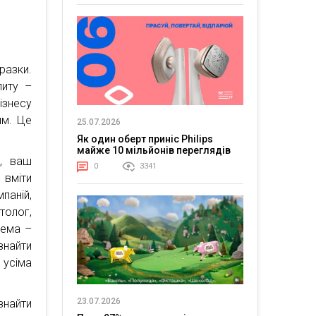
азки.
питу –
знесу
им. Це
25.07.2026
Як один оберт приніс Philips
майже 10 мільйонів переглядів
ю, ваш
0
3341
вміти
паній,
толог,
лема –
найти
 усіма
23.07.2026
найти