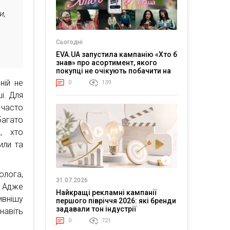
и,
Сьогодні
EVA.UA запустила кампанію «Хто б
знав» про асортимент, якого
покупці не очікують побачити на
платформі
ній не
0
139
і. Для
 часто
агато
, хто
или та
олога,
31.07.2026
 Адже
Найкращі рекламні кампанії
ивнішу
першого півріччя 2026: які бренди
задавали тон індустрії
навіть
0
721