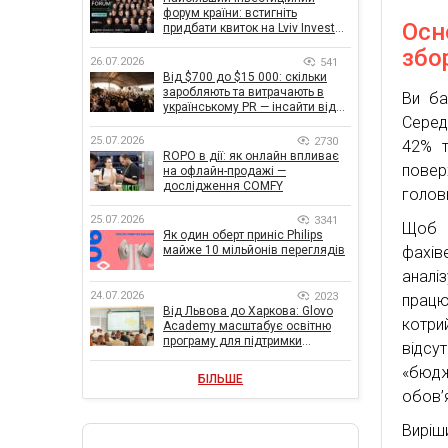
форум країни: встигніть
Осн
придбати квиток на Lviv Invest
Forum
збо
26.07.2026
541
Від $700 до $15 000: скільки
заробляють та витрачають в
Ви ба
українському PR — інсайти від
Серед
znamy та Women Make Money
25.07.2026
2730
42% т
ROPO в дії: як онлайн впливає
повер
на офлайн-продажі —
дослідження COMFY
голов
25.07.2026
3341
Щоб с
Як один оберт приніс Philips
майже 10 мільйонів переглядів
фахів
аналі
24.07.2026
2023
працю
Від Львова до Харкова: Glovo
котри
Academy масштабує освітню
програму для підтримки
відс
українського бізнесу
«бюдж
БІЛЬШЕ
обов’
Виріш