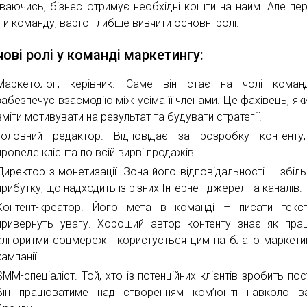
ваючись, бізнес отримує необхідні кошти на найм. Але пе
ти команду, варто глибше вивчити основні ролі.
ові ролі у команді маркетингу:
Маркетолог, керівник. Саме він стає на чолі коман
забезпечує взаємодію між усіма її членами. Це фахівець, як
вміти мотивувати на результат та будувати стратегії.
Головний редактор. Відповідає за розробку контенту
проведе клієнта по всій вирві продажів.
Директор з монетизації. Зона його відповідальності — збіл
прибутку, що надходить із різних Інтернет-джерел та каналів.
Контент-креатор. Його мета в команді – писати текст
привернуть увагу. Хороший автор контенту знає як пр
алгоритми соцмереж і користується цим на благо маркети
кампанії.
SMM-спеціаліст. Той, хто із потенційних клієнтів зробить пост
Він працюватиме над створенням ком’юніті навколо в