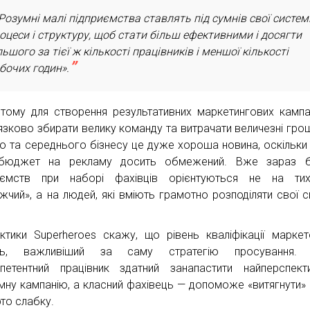
Розумні малі підприємства ставлять під сумнів свої систем
оцеси і структуру, щоб стати більш ефективними і досягти
льшого за тієї ж кількості працівників і меншої кількості
бочих годин».
тому для створення результативних маркетингових кампа
язково збирати велику команду та витрачати величезні грош
о та середнього бізнесу це дуже хороша новина, оскільки
й бюджет на рекламу досить обмежений. Вже зараз б
иємств при наборі фахівців орієнтуються не на тих
жчий», а на людей, які вміють грамотно розподіляти свої с
ктики Superheroes скажу, що рівень кваліфікації маркет
ть, важливіший за саму стратегію просування.
петентний працівник здатний занапастити найперспект
мну кампанію, а класний фахівець — допоможе «витягнути» 
рто слабку.