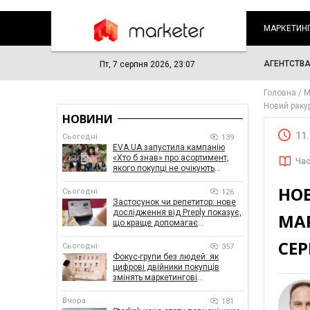
МАРКЕТИН
АГЕНТСТВ
Пт, 7 серпня 2026, 23:07
Головна
М
Новий раку
НОВИНИ
11
Сьогодні
139
EVA.UA запустила кампанію
«Хто б знав» про асортимент,
Час
якого покупці не очікують
побачити на платформі
НО
Сьогодні
126
Застосунок чи репетитор: нове
дослідження від Preply показує,
МА
що краще допомагає
заговорити іноземною мовою
СЕР
Сьогодні
357
Фокус-групи без людей: як
цифрові двійники покупців
змінять маркетингові
дослідження
Вчора
181