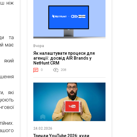
рш ніж
ди та
ий має
Вчора
Як налаштувати процеси для
агенції: досвід AIR Brands у
, який
NetHunt CRM
0
208
ьшення
и, які
ацюють
нгової
ійних.
24.02.2026
ашого
Тренди YouTube 2026: куди