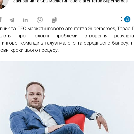
Засновник та CEO маркетингового агентства Superheroes
3
вник та CEO маркетингового агентства Superheroes, Тарас 
овість про головні проблеми створення результат
тингової команди в галузі малого та середнього бізнесу, 
новні кроки цього процесу.