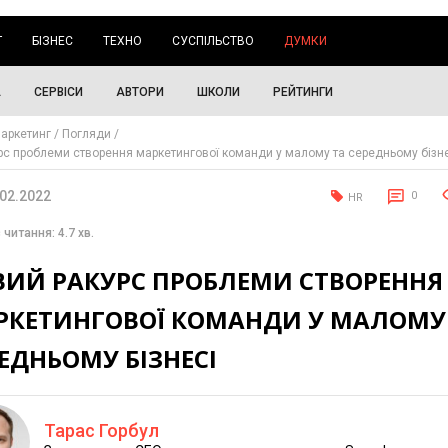
Г
БІЗНЕС
ТЕХНО
СУСПІЛЬСТВО
ДУМКИ
А
СЕРВІСИ
АВТОРИ
ШКОЛИ
РЕЙТИНГИ
аркетинг
Погляди
рс проблеми створення маркетингової команди у малому та середньому бізн
.02.2022
0
HR
 читання: 4.7 хв.
ВИЙ РАКУРС ПРОБЛЕМИ СТВОРЕННЯ
РКЕТИНГОВОЇ КОМАНДИ У МАЛОМУ
ЕДНЬОМУ БІЗНЕСІ
Тарас Горбул