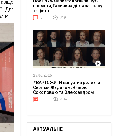
Поки 97% маркетологів пишуть
навіщо
промпти, Галичина дістала голку
в? Для
та фетр
вдня.
0
719
25.06.2026
#ВАРТОЖИТИ випустив ролик із
Сергієм Жаданом, Яніною
Соколовою та Олександром
Тереном про життя в постійній
0
3147
напрузі
АКТУАЛЬНЕ