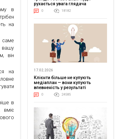
рухається увага глядача
ламу в
0
18182
рібен
ють на
е саме
 вашу
м, він
17.02.2026
ься на
Клієнти більше не купують
оловне
медіаплан — вони купують
увати
впевненість у результаті
0
24585
віше в
а вміє
гового