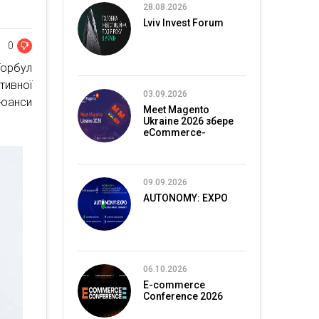
28.08.2026
Lviv Invest Forum
0
Горбул
ивної
03.09.2026
нюанси
Meet Magento
Ukraine 2026 збере
eCommerce-
спільноту в Києві
09.09.2026
AUTONOMY: EXPO
06.10.2026
E-commerce
Conference 2026