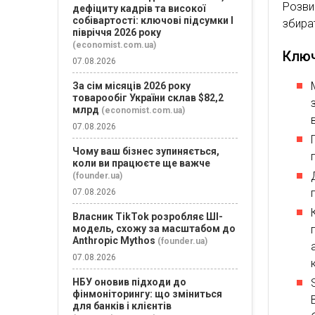
Розви
дефіциту кадрів та високої
собівартості: ключові підсумки І
збира
півріччя 2026 року
(economist.com.ua)
Ключ
07.08.2026
За сім місяців 2026 року
товарообіг України склав $82,2
млрд
(economist.com.ua)
07.08.2026
Чому ваш бізнес зупиняється,
коли ви працюєте ще важче
(founder.ua)
07.08.2026
Власник TikTok розробляє ШІ-
модель, схожу за масштабом до
Anthropic Mythos
(founder.ua)
07.08.2026
НБУ оновив підходи до
фінмоніторингу: що зміниться
для банків і клієнтів