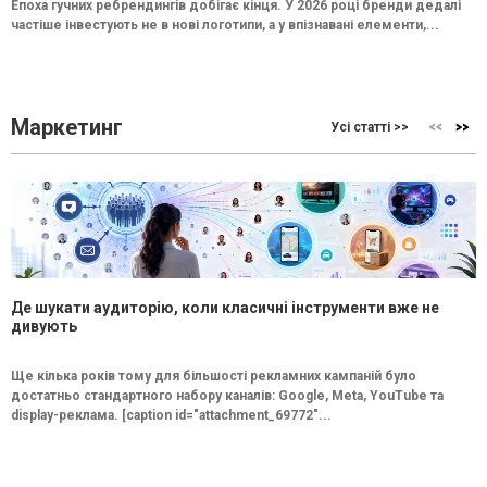
Епоха гучних ребрендингів добігає кінця. У 2026 році бренди дедалі
частіше інвестують не в нові логотипи, а у впізнавані елементи,...
Маркетинг
Усі статті >>
Де шукати аудиторію, коли класичні інструменти вже не
дивують
Ще кілька років тому для більшості рекламних кампаній було
достатньо стандартного набору каналів: Google, Meta, YouTube та
display-реклама. [caption id="attachment_69772"...