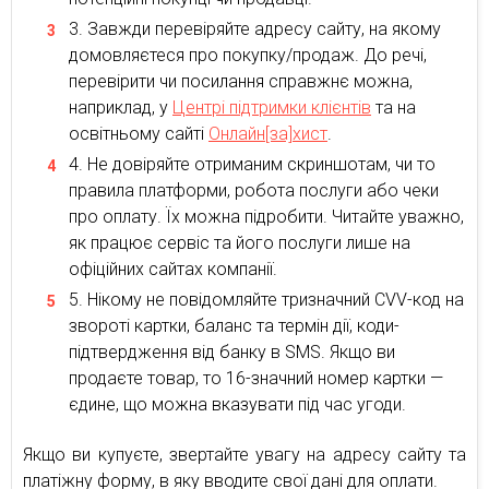
Завжди перевіряйте адресу сайту, на якому
домовляєтеся про покупку/продаж. До речі,
перевірити чи посилання справжнє можна,
наприклад, у
Центрі підтримки клієнтів
та на
освітньому сайті
Онлайн[за]хист
.
Не довіряйте отриманим скриншотам, чи то
правила платформи, робота послуги або чеки
про оплату. Їх можна підробити. Читайте уважно,
як працює сервіс та його послуги лише на
офіційних сайтах компанії.
Нікому не повідомляйте тризначний CVV-код на
звороті картки, баланс та термін дії, коди-
підтвердження від банку в SMS. Якщо ви
продаєте товар, то 16-значний номер картки —
єдине, що можна вказувати під час угоди.
Якщо ви купуєте, звертайте увагу на адресу сайту та
платіжну форму, в яку вводите свої дані для оплати.