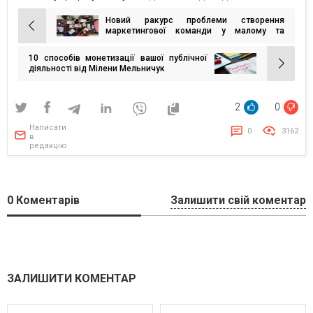
Новий ракурс проблеми створення
Навігація
маркетингової команди у малому та
середньому бізнесі
записів
10 способів монетизації вашої публічної
діяльності від Мілени Мельничук
2
0
Написати
0
3162
в
редакцію
0
Коментарів
Залишити свій коментар
ЗАЛИШИТИ КОМЕНТАР