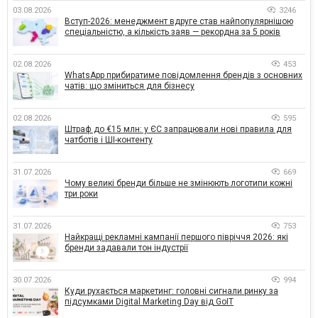
03.08.2026
3246
Вступ-2026: менеджмент вдруге став найпопулярнішою
спеціальністю, а кількість заяв — рекордна за 5 років
02.08.2026
453
WhatsApp прибиратиме повідомлення брендів з основних
чатів: що зміниться для бізнесу
02.08.2026
595
Штраф до €15 млн: у ЄС запрацювали нові правила для
чатботів і ШІ-контенту
31.07.2026
669
Чому великі бренди більше не змінюють логотипи кожні
три роки
31.07.2026
753
Найкращі рекламні кампанії першого півріччя 2026: які
бренди задавали тон індустрії
30.07.2026
994
Куди рухається маркетинг: головні сигнали ринку за
підсумками Digital Marketing Day від GoIT