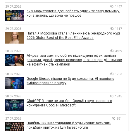
29.07.2026
1447
67% маркетологів досі роблять одну й ту саму помилку,
хоча знають, що вона не працює
29.07.2026
1117
Наталія Морозова стала членкинею міжнародного журі
2026 Global Best of the Best Effie Awards
28.07.2026
3859
AI-креативи самі по собі не підвищують ефективність
реклами: дослідження показало, що насправді впливає
на ефективність кампаній
28.07.2026
1753
Google більше ніколи не буде колишнім: AI повністю
змінює правила пошуку
28.07.2026
1745
ChatGPT більше не чат-бот: OpenAI готує головного
конкурента Google і Microsoft
27.07.2026
831
Найбільший інвестиційний форум країни: встигніть
придбати квиток на Lviv Invest Forum