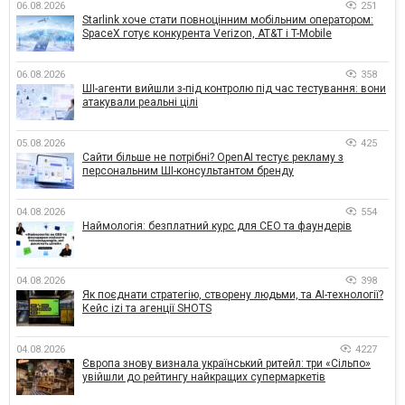
06.08.2026
251
Starlink хоче стати повноцінним мобільним оператором:
SpaceX готує конкурента Verizon, AT&T і T-Mobile
06.08.2026
358
ШІ-агенти вийшли з-під контролю під час тестування: вони
атакували реальні цілі
05.08.2026
425
Сайти більше не потрібні? OpenAI тестує рекламу з
персональним ШІ-консультантом бренду
04.08.2026
554
Наймологія: безплатний курс для CEO та фаундерів
04.08.2026
398
Як поєднати стратегію, створену людьми, та AI-технології?
Кейс izi та агенції SHOTS
04.08.2026
4227
Європа знову визнала український ритейл: три «Сільпо»
увійшли до рейтингу найкращих супермаркетів