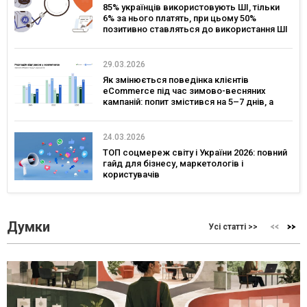
85% українців використовують ШІ, тільки
6% за нього платять, при цьому 50%
позитивно ставляться до використання ШІ
в сервісах брендів – дослідження Gradus
29.03.2026
Як змінюється поведінка клієнтів
eCommerce під час зимово-весняних
кампаній: попит змістився на 5–7 днів, а
ключовим днем для комунікацій став
четвер — дослідження eSputnik та Inweb
24.03.2026
ТОП соцмереж світу і України 2026: повний
гайд для бізнесу, маркетологів і
користувачів
Думки
Усі статті >>