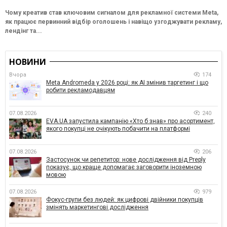
Чому креатив став ключовим сигналом для рекламної системи Meta,
як працює первинний відбір оголошень і навіщо узгоджувати рекламу,
лендінг та...
НОВИНИ
Вчора
174
Meta Andromeda у 2026 році: як AI змінив таргетинг і що
робити рекламодавцям
07.08.2026
240
EVA.UA запустила кампанію «Хто б знав» про асортимент,
якого покупці не очікують побачити на платформі
07.08.2026
206
Застосунок чи репетитор: нове дослідження від Preply
показує, що краще допомагає заговорити іноземною
мовою
07.08.2026
979
Фокус-групи без людей: як цифрові двійники покупців
змінять маркетингові дослідження