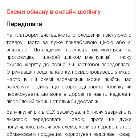
Схеми обману в онлайн-шопінгу
Передплата
На платформі виставляють оголошення неіснуючого
товару, часто за дуже привабливою ціною або зі
знижкою. Потенційний покупець відгукується на
пропозицію, і шахрай шляхом маніпуляцій і тиску
схиляє жертву до повної чи часткової передоплати.
Отримавши гроші на картку, псевдопродавець зникає.
Часто в цій схемі зловмисник може якийсь час
запевняти людину, що скоро відправить посилку чи
переконувати, що вона в дорозі та навіть надіслати
підроблений скриншот служби доставки.
За минулий рік в OLX зафіксували 6 тисяч звернень із
вимогою передоплати. Новою, проте не дуже
популярною, виявилася схема, коли за передоплатою
обманювали продавців: користувач надсилав товар,