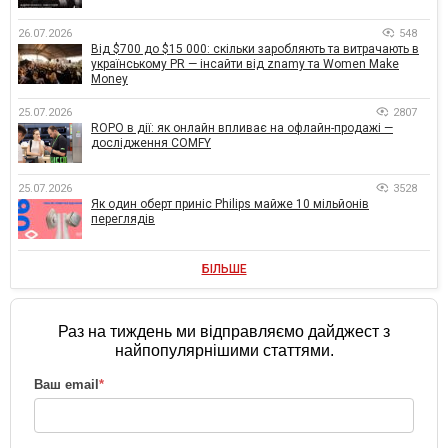
26.07.2026
548
Від $700 до $15 000: скільки заробляють та витрачають в
українському PR — інсайти від znamy та Women Make
Money
25.07.2026
2807
ROPO в дії: як онлайн впливає на офлайн-продажі —
дослідження COMFY
25.07.2026
3528
Як один оберт приніс Philips майже 10 мільйонів
переглядів
БІЛЬШЕ
Раз на тиждень ми відправляємо дайджест з
найпопулярнішими статтями.
Ваш email
*