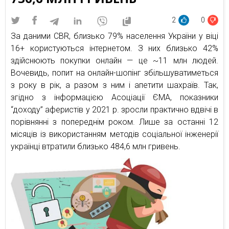
2
0
За даними CBR, близько 79% населення України у віці
16+ користуються інтернетом. З них близько 42%
здійснюють покупки онлайн — це ~11 млн людей.
Вочевидь, попит на онлайн-шопінг збільшуватиметься
з року в рік, а разом з ним і апетити шахраїв. Так,
згідно з інформацією Асоціації ЄМА, показники
“доходу” аферистів у 2021 р. зросли практично вдвічі в
порівнянні з попереднім роком. Лише за останні 12
місяців із використанням методів соціальної інженерії
українці втратили близько 484,6 млн гривень.