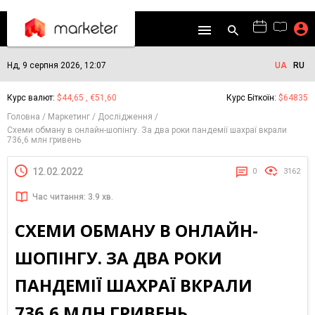
Нд, 9 серпня 2026, 12:07
UA
RU
Курс валют:
$44,65 , €51,60
Курс Біткоїн:
$64835
Головна
Маркетинг
Дослідження
Схеми обману в онлайн-шопінгу. За два роки пандемії шахраї вкрали
736,6 млн гривень
12.02.2022
0
3162
Час читання: 3.9 хв.
СХЕМИ ОБМАНУ В ОНЛАЙН-
ШОПІНГУ. ЗА ДВА РОКИ
ПАНДЕМІЇ ШАХРАЇ ВКРАЛИ
736,6 МЛН ГРИВЕНЬ