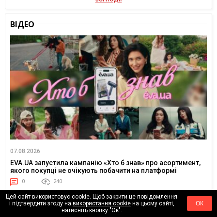
ВІДЕО
07.08.2026
EVA.UA запустила кампанію «Хто б знав» про асортимент,
якого покупці не очікують побачити на платформі
0
240
Цей сайт використовує cookie. Щоб закрити це повідомлення
і підтвердити згоду на
використання cookie
на цьому сайті,
ОК
натисніть кнопку "Ок".