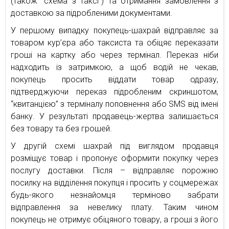
(також “схема з таксі”) та отримання замовлення з
доставкою за підробленими документами.
У першому випадку покупець-шахрай відправляє за
товаром кур’єра або таксиста та обіцяє переказати
гроші на картку або через термінал. Переказ ніби
надходить із затримкою, а щоб водій не чекав,
покупець просить віддати товар одразу,
підтверджуючи переказ підробленим скриншотом,
“квитанцією” з терміналу поповнення або SMS від імені
банку. У результаті продавець-жертва залишається
без товару та без грошей.
У другій схемі шахрай під виглядом продавця
розміщує товар і пропонує оформити покупку через
послугу доставки. Після – відправляє порожню
посилку на відділення покупця і просить у соцмережах
будь-якого незнайомця терміново забрати
відправлення за невелику плату. Таким чином
покупець не отримує обіцяного товару, а гроші з його