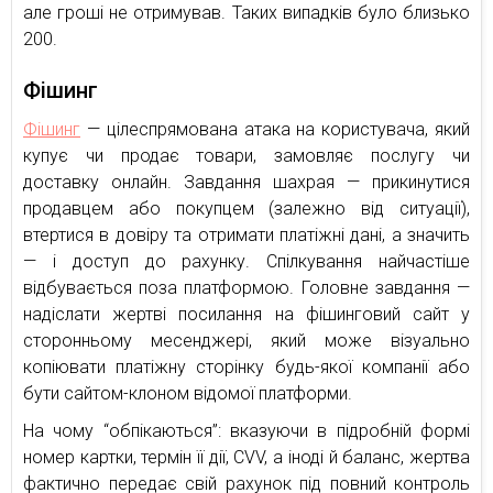
але гроші не отримував. Таких випадків було близько
200.
Фішинг
Фішинг
— цілеспрямована атака на користувача, який
купує чи продає товари, замовляє послугу чи
доставку онлайн. Завдання шахрая — прикинутися
продавцем або покупцем (залежно від ситуації),
втертися в довіру та отримати платіжні дані, а значить
— і доступ до рахунку. Спілкування найчастіше
відбувається поза платформою. Головне завдання —
надіслати жертві посилання на фішинговий сайт у
сторонньому месенджері, який може візуально
копіювати платіжну сторінку будь-якої компанії або
бути сайтом-клоном відомої платформи.
На чому “обпікаються”: вказуючи в підробній формі
номер картки, термін її дії, CVV, а іноді й баланс, жертва
фактично передає свій рахунок під повний контроль