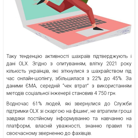
Таку тенденцію активності шахраїв підтверджують і
дані OLX. Згідно з опитуванням, влітку 2021 року
кількість українців, які зіткнулися з шахрайством під
час онлайн-шопінгу, збільшилася з 22% до 45%. За
даними ЄМА, середній “чек втрат” з використанням
методів соціальної інженерії становив 4 750 грн.
Водночас 61% людей, які звернулися до Служби
підтримки OLX зі скаргою на фішинг, не втратили гроші
завдяки постійному інформуванню та навчанню на
платформі, власній уважності, знанню правил та
своєчасному зверненню до фахівців.