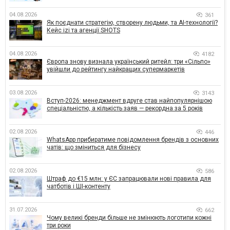
04.08.2026
361
Як поєднати стратегію, створену людьми, та AI-технології?
Кейс izi та агенції SHOTS
04.08.2026
4182
Європа знову визнала український ритейл: три «Сільпо»
увійшли до рейтингу найкращих супермаркетів
03.08.2026
3143
Вступ-2026: менеджмент вдруге став найпопулярнішою
спеціальністю, а кількість заяв — рекордна за 5 років
02.08.2026
446
WhatsApp прибиратиме повідомлення брендів з основних
чатів: що зміниться для бізнесу
02.08.2026
586
Штраф до €15 млн: у ЄС запрацювали нові правила для
чатботів і ШІ-контенту
31.07.2026
662
Чому великі бренди більше не змінюють логотипи кожні
три роки