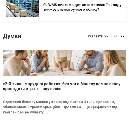
Як WMS система для автоматизації складу
знижує ризики ручного обліку?
Думки
Усі статті >>
«2-3 тижні марудної роботи»: без чого бізнесу немає сенсу
проводити стратегічну сесію
Стратсесії бізнесу можна умовно поділити на 3 типи: провальна,
збалансована й трансформаційна. Провальна — це «рефлексія під
канапе» без результату....