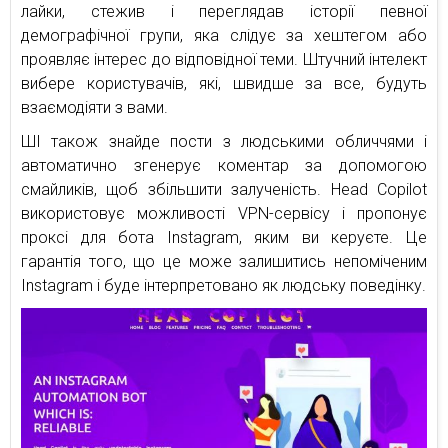
лайки, стежив і переглядав історії певної
демографічної групи, яка слідує за хештегом або
проявляє інтерес до відповідної теми. Штучний інтелект
вибере користувачів, які, швидше за все, будуть
взаємодіяти з вами.
ШІ також знайде пости з людськими обличчями і
автоматично згенерує коментар за допомогою
смайликів, щоб збільшити залученість. Head Copilot
використовує можливості VPN-сервісу і пропонує
проксі для бота Instagram, яким ви керуєте. Це
гарантія того, що це може залишитись непоміченим
Instagram і буде інтерпретовано як людську поведінку.