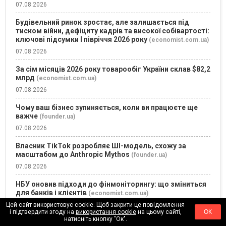
07.08.2026
Будівельний ринок зростає, але залишається під
тиском війни, дефіциту кадрів та високої собівартості:
ключові підсумки І півріччя 2026 року
(economist.com.ua)
07.08.2026
За сім місяців 2026 року товарообіг України склав $82,2
млрд
(economist.com.ua)
07.08.2026
Чому ваш бізнес зупиняється, коли ви працюєте ще
важче
(founder.ua)
07.08.2026
Власник TikTok розробляє ШІ-модель, схожу за
масштабом до Anthropic Mythos
(founder.ua)
07.08.2026
НБУ оновив підходи до фінмоніторингу: що зміниться
для банків і клієнтів
(economist.com.ua)
Цей сайт використовує cookie. Щоб закрити це повідомлення
07.08.2026
і підтвердити згоду на
використання cookie
на цьому сайті,
ОК
натисніть кнопку "Ок".
Продаж меблів для державних установ: інструкція для