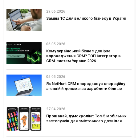
29.06.2026
Заміна 1С для великого бізнесу в Україні
06.05.2026
Кому український бізнес довіряє
впровадження CRM? ТОП інтеграторів
CRM-систем України 2026
05.05.2026
Як NetHunt CRM впорядковує операційку
агенцій й допомагає заробляти більше
27.04.2026
Прощавай, думскролінг: Топ-5 мобільних
застосунків для змістовного дозвілля