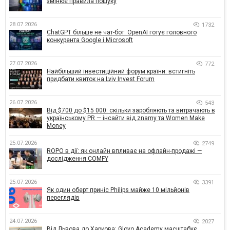
змінює правила пошуку
28.07.2026
1732
ChatGPT більше не чат-бот: OpenAI готує головного
конкурента Google і Microsoft
27.07.2026
772
Найбільший інвестиційний форум країни: встигніть
придбати квиток на Lviv Invest Forum
26.07.2026
543
Від $700 до $15 000: скільки заробляють та витрачають в
українському PR — інсайти від znamy та Women Make
Money
25.07.2026
2749
ROPO в дії: як онлайн впливає на офлайн-продажі —
дослідження COMFY
25.07.2026
3391
Як один оберт приніс Philips майже 10 мільйонів
переглядів
24.07.2026
2027
Від Львова до Харкова: Glovo Academy масштабує