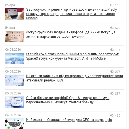
Вчора
150
Застосунок чи репетитор: нове дослідження від Preply
показує, що краще допомагає заговорити іноземною
мовою
Вчора
529
Фокус-групи без людей: як цифрові двійники покупців
змінять маркетингові дослідження
06.08.2026
197
Starlink хоче стати повноцінним мобільним оператором:
SpaceX готує конкурента Verizon, AT&T і T-Mobile
06.08.2026
277
ШІ-агенти вийшли з-під контролю під час тестування: вони
атакували реальні цілі
05.08.2026
337
Сайти більше не потрібні? OpenAI тестує рекламу з
персональним ШІ-консультантом бренду
04.08.2026
460
Наймологія: безплатний курс для CEO та фаундерів