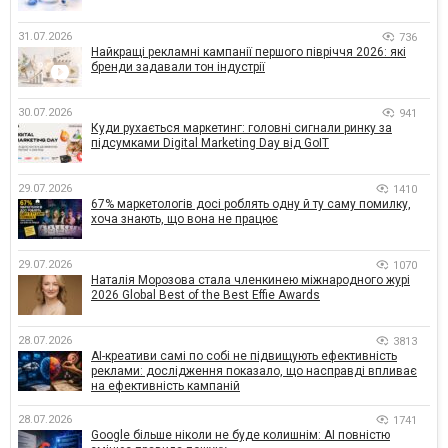
31.07.2026
736
Найкращі рекламні кампанії першого півріччя 2026: які
бренди задавали тон індустрії
30.07.2026
941
Куди рухається маркетинг: головні сигнали ринку за
підсумками Digital Marketing Day від GoIT
29.07.2026
1410
67% маркетологів досі роблять одну й ту саму помилку,
хоча знають, що вона не працює
29.07.2026
1070
Наталія Морозова стала членкинею міжнародного журі
2026 Global Best of the Best Effie Awards
28.07.2026
3813
AI-креативи самі по собі не підвищують ефективність
реклами: дослідження показало, що насправді впливає
на ефективність кампаній
28.07.2026
1741
Google більше ніколи не буде колишнім: AI повністю