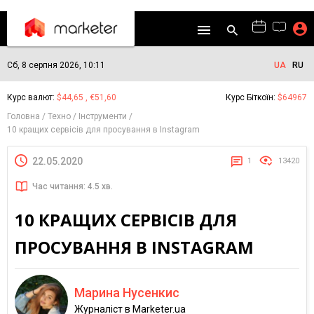
Сб, 8 серпня 2026, 10:11
UA
RU
Курс валют:
$44,65 , €51,60
Курс Біткоїн:
$64967
Головна
Техно
Інструменти
10 кращих сервісів для просування в Instagram
22.05.2020
1
13420
Час читання: 4.5 хв.
10 КРАЩИХ СЕРВІСІВ ДЛЯ
ПРОСУВАННЯ В INSTAGRAM
Марина Нусенкис
Журналіст в Marketer.ua