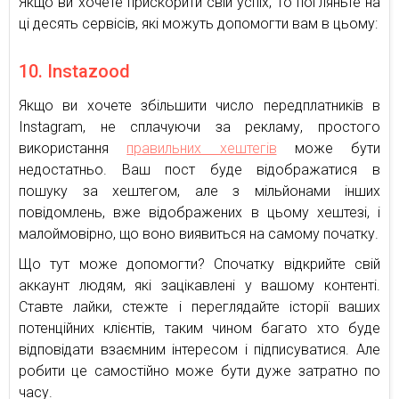
Якщо ви хочете прискорити свій успіх, то погляньте на
ці десять сервісів, які можуть допомогти вам в цьому:
10. Instazood
Якщо ви хочете збільшити число передплатників в
Instagram, не сплачуючи за рекламу, простого
використання
правильних хештегів
може бути
недостатньо. Ваш пост буде відображатися в
пошуку за хештегом, але з мільйонами інших
повідомлень, вже відображених в цьому хештезі, і
малоймовірно, що воно виявиться на самому початку.
Що тут може допомогти? Спочатку відкрийте свій
аккаунт людям, які зацікавлені у вашому контенті.
Ставте лайки, стежте і переглядайте історії ваших
потенційних клієнтів, таким чином багато хто буде
відповідати взаємним інтересом і підписуватися. Але
робити це самостійно може бути дуже затратно по
часу.