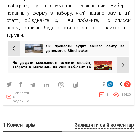
Instagram, пул інструментів нескінченний. Виберіть
правильну форму з набору, який надано вам в цій
статті, об’єднайте їх, і ви побачите, що список
передплатників буде рости органічно в найкоротші
терміни.
Як провести аудит вашого сайту за
Навігація
допомогою Sitechecker
записів
Як додати можливості «купити онлайн,
забрати в магазині» на свій веб-сайт за
допомогою Google Maps Platform
9
0
Написати
1
13420
в
редакцію
1
Коментарів
Залишити свій коментар