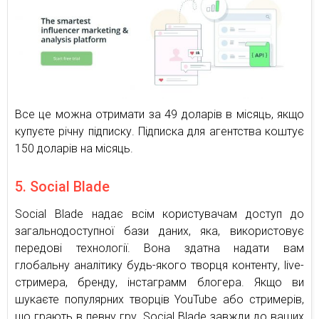
Все це можна отримати за 49 доларів в місяць, якщо
купуєте річну підписку. Підписка для агентства коштує
150 доларів на місяць.
5. Social Blade
Social Blade надає всім користувачам доступ до
загальнодоступної бази даних, яка, використовує
передові технології. Вона здатна надати вам
глобальну аналітику будь-якого творця контенту, live-
стримера, бренду, інстаграмм блогера. Якщо ви
шукаєте популярних творців YouTube або стримерів,
що грають в певну гру, Social Blade завжди до ваших