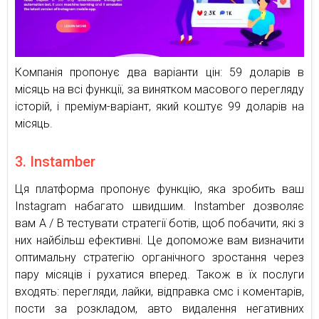
Компанія пропонує два варіанти цін: 59 доларів в
місяць на всі функції, за винятком масового перегляду
історій, і преміум-варіант, який коштує 99 доларів на
місяць.
3. Instamber
Ця платформа пропонує функцію, яка зробить ваш
Instagram набагато швидшим. Instamber дозволяє
вам A / B тестувати стратегії ботів, щоб побачити, які з
них найбільш ефективні. Це допоможе вам визначити
оптимальну стратегію органічного зростання через
пару місяців і рухатися вперед. Також в їх послуги
входять: перегляди, лайки, відправка смс і коментарів,
пости за розкладом, авто видалення негативних