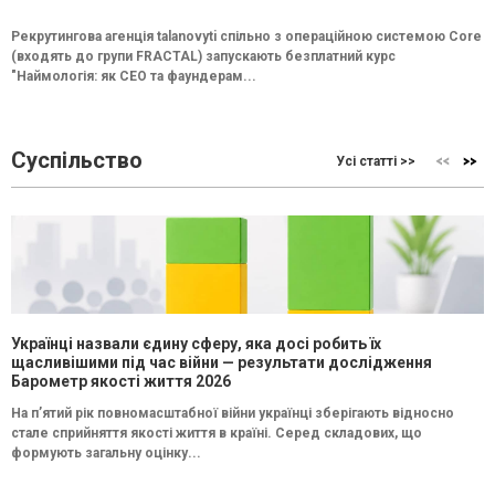
Рекрутингова агенція talanovyti спільно з операційною системою Core
(входять до групи FRACTAL) запускають безплатний курс
"Наймологія: як СEO та фаундерам...
Суспільство
Усі статті >>
Українці назвали єдину сферу, яка досі робить їх
щасливішими під час війни — результати дослідження
Барометр якості життя 2026
На п’ятий рік повномасштабної війни українці зберігають відносно
стале сприйняття якості життя в країні. Серед складових, що
формують загальну оцінку...