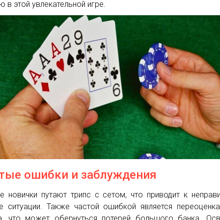
ю в этой увлекательной игре.
тые ошибки и заблуждения
е новички путают трипс с сетом, что приводит к неправ
е ситуации. Также частой ошибкой является переоценк
а, что может обернуться потерей большого банка. Ос