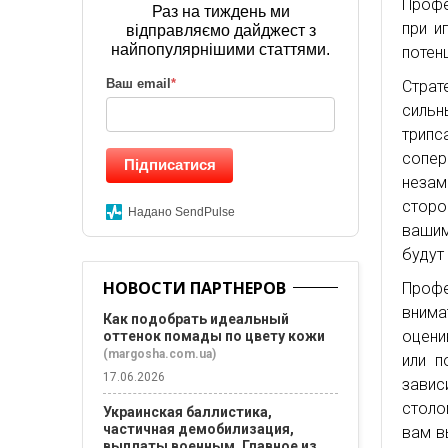
Профе
Раз на тиждень ми
при и
відправляємо дайджест з
найпопулярнішими статтями.
потен
Ваш email
*
Страт
сильн
трипс
сопер
Підписатися
незам
сторо
Надано SendPulse
вашим
будут
НОВОСТИ ПАРТНЕРОВ
Проф
вним
Как подобрать идеальный
оцени
оттенок помады по цвету кожи
(margosha.com.ua)
или п
17.06.2026
завис
столо
Украинская баллистика,
частичная демобилизация,
вам в
выплаты военным. Главное из