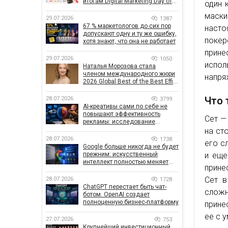
итогам Digital Marketing Day от
один 
GoIT
маски
29.07.2026
1387
67 % маркетологов до сих пор
насто
допускают одну и ту же ошибку,
поке
хотя знают, что она не работает
прин
29.07.2026
1050
испо
Наталья Морозова стала
членом международного жюри
напря
2026 Global Best of the Best Effie
Awards
Что 
28.07.2026
3799
AI-креативы сами по себе не
повышают эффективность
Сет —
рекламы: исследование
показало, что на самом деле
на ст
влияет на эффективность
28.07.2026
1738
его с
кампаний
Google больше никогда не будет
и еще
прежним: искусственный
интеллект полностью меняет
прине
правила поиска
Сет в
28.07.2026
1728
ChatGPT перестает быть чат-
слож
ботом. OpenAI создает
полноценную бизнес-платформу
прине
ее с 
27.07.2026
753
Крупнейший инвестиционный