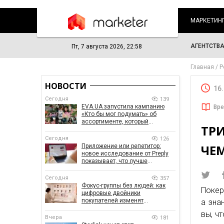
МАРКЕТИН
АГЕНТСТВ
Пт, 7 августа 2026, 22:58
Главная
Р
НОВОСТИ
16
Сегодня
139
EVA.UA запустила кампанию
Вре
«Кто бы мог подумать» об
ассортименте, который
ТРИ
покупатели не ожидают увидеть
на платформе
Сегодня
126
ЧЕ
Приложение или репетитор:
новое исследование от Preply
показывает, что лучше
помогает заговорить на
иностранном языке
Сегодня
357
Фокус-группы без людей: как
Покер
цифровые двойники
покупателей изменят
а зна
маркетинговые исследования
вы, ч
Вчера
181