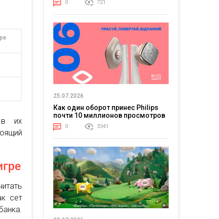
0
721
гре
25.07.2026
Как один оборот принес Philips
почти 10 миллионов просмотров
 в их
0
3341
тоящий
игре
читать
ак сет
анка.