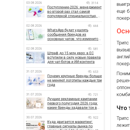
03.08.2026
3114
выигр
Поступление-2026: менеджмент
еще б
во второй раз стал самой
популярной специальностью, а
покер
количество заявлений —
рекордным за последние 5 лет
02.08.2026
444
Осн
WhatsApp будет удалять
сообщения брендов из
основных чатов: что изменится
Трипс
для бизнеса
02.08.2026
581
вызыв
Штраф до 15 млн евро: в ЕС
англи
вступили в силу новые правила
для чат-ботов и ИИ-контента
покер
31.07.2026
653
Поним
Почему крупные бренды больше
реше
не меняют логотипы каждые три
года
оппо
комби
31.07.2026
721
Лучшие рекламные кампании
первого полугодия 2026 года:
Что 
какие бренды задавали тон в
отрасли
Трипс
30.07.2026
922
Куда двигается маркетинг:
лежит
главные сигналы рынка по