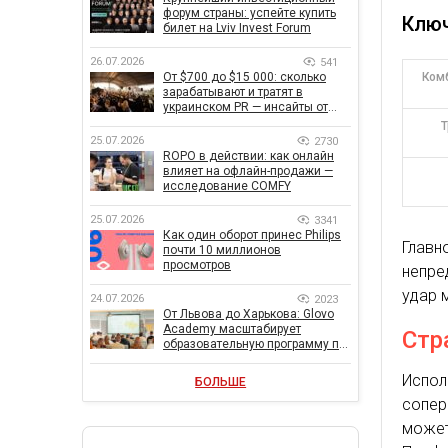
форум страны: успейте купить
Ключ
билет на Lviv Invest Forum
26.07.2026
541
Ком
От $700 до $15 000: сколько
зарабатывают и тратят в
украинском PR — инсайты от
znamy и Women Make Money
25.07.2026
2730
ROPO в действии: как онлайн
влияет на офлайн-продажи —
исследование COMFY
25.07.2026
3341
Как один оборот принес Philips
Глав
почти 10 миллионов
просмотров
непре
удар 
24.07.2026
2023
От Львова до Харькова: Glovo
Academy масштабирует
Стр
образовательную программу по
поддержке украинского
бизнеса
Испол
БОЛЬШЕ
сопер
може