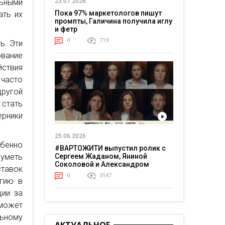
ьными
23.07.2026
Пока 97% маркетологов пишут
ать их
промпты, Галичина получила иглу
и фетр
0
719
ь. Эти
ование
йствия
 часто
другой
 стать
ерники
25.06.2026
бенно
#ВАРТОЖИТИ выпустил ролик с
уметь
Сергеем Жаданом, Яниной
Соколовой и Александром
ставок
Тереном о жизни в постоянном
0
3147
егию в
напряжении
ции за
оможет
льному