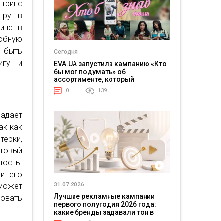
 трипс
гру в
рипс в
обную
 быть
Сегодня
игу и
EVA.UA запустила кампанию «Кто
бы мог подумать» об
ассортименте, который
покупатели не ожидают увидеть
0
139
на платформе
падает
ак как
терки,
отовый
дость.
 и его
31.07.2026
может
Лучшие рекламные кампании
зовать
первого полугодия 2026 года:
какие бренды задавали тон в
отрасли