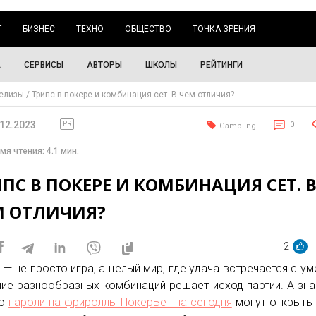
Г
БИЗНЕС
ТЕХНО
ОБЩЕСТВО
ТОЧКА ЗРЕНИЯ
А
СЕРВИСЫ
АВТОРЫ
ШКОЛЫ
РЕЙТИНГИ
елизы
Трипс в покере и комбинация сет. В чем отличия?
.12.2023
PR
0
Gambling
мя чтения: 4.1 мин.
ПС В ПОКЕРЕ И КОМБИНАЦИЯ СЕТ. 
М ОТЛИЧИЯ?
2
 — не просто игра, а целый мир, где удача встречается с ум
ние разнообразных комбинаций решает исход партии. А зна
то
пароли на фрироллы ПокерБет на сегодня
могут открыть