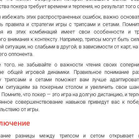
ства покера требует времени и терпения, но результат того 
 избежать этих распространенных ошибок, важно основа
ть правила и стратегии игры с трипсами и сетами. Помнит
ая из этих комбинаций имеет свои особенности и тр
го внимания к контексту. Например, трипсы могут быть си
ой ситуации, но слабыми в другой, в зависимости от карт, на
его оппонента.
 того, не забывайте о важности чтения своих соперн
зе общей игровой динамики. Правильное понимание ра
у трипсами и сетами поможет вам лучше адаптироват
м ситуациям за покерным столом и увеличить свои ша
. Помните, что покер — это игра на долгую дистанцию, и терп
янное совершенствование навыков приведут вас к поб
льствию от игры.
лючение
мание разницы между трипсом и сетом открывает 