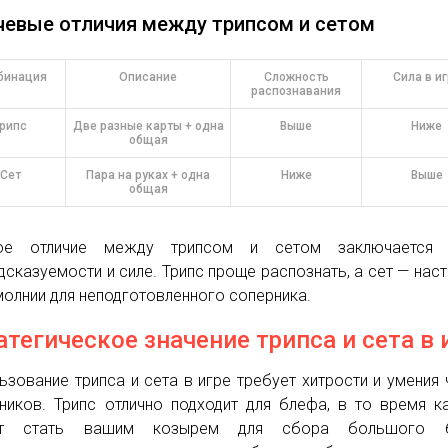
евые отличия между трипсом и сетом
бинация
Описание
Сложность
Сила в и
распознавания
Трипс
Две разные карты + одна
Выше
Ниже
общая
Сет
Пара на руках + одна
Ниже
Выше
общая
ное отличие между трипсом и сетом заключается
дсказуемости и силе. Трипс проще распознать, а сет — нас
молнии для неподготовленного соперника.
атегическое значение трипса и сета в 
ьзование трипса и сета в игре требует хитрости и умения 
ников. Трипс отлично подходит для блефа, в то время к
т стать вашим козырем для сбора большого б