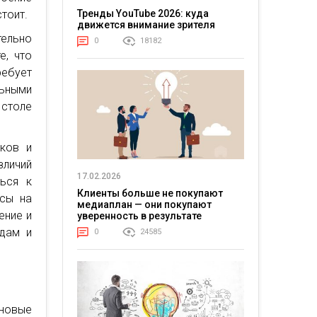
Тренды YouTube 2026: куда
стоит.
движется внимание зрителя
тельно
0
18182
е, что
ебует
льными
 столе
иков и
зличий
17.02.2026
ься к
Клиенты больше не покупают
нсы на
медиаплан — они покупают
ение и
уверенность в результате
едам и
0
24585
новые