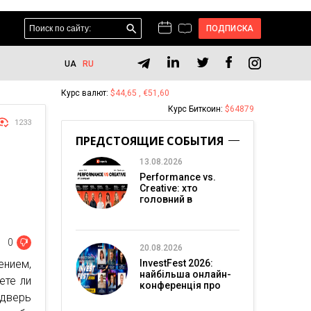
ПОДПИСКА
UA
RU
Курс валют:
$44,65 , €51,60
Курс Биткоин:
$64879
1233
ПРЕДСТОЯЩИЕ СОБЫТИЯ
13.08.2026
В
Performance vs.
Creative: хто
головний в
перформанс-
маркетингу?
0
20.08.2026
ением,
InvestFest 2026:
найбільша онлайн-
ете ли
конференція про
 дверь
інвестиції