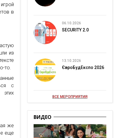
 игрой
етов в
06.10.2026
SECURITY 2.0
астую
шли из
тексте
13.10.2026
о-то.
ЄвроБудЕкспо 2026
ванные
ься с
 этих
ВСЕ МЕРОПРИЯТИЯ
ВИДЕО
кая же
ле еще