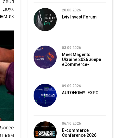
ь себя
 двух
28.08.2026
чем их
Lviv Invest Forum
03.09.2026
Meet Magento
Ukraine 2026 збере
eCommerce-
спільноту в Києві
09.09.2026
AUTONOMY: EXPO
06.10.2026
 более
E-commerce
ет вам
Conference 2026