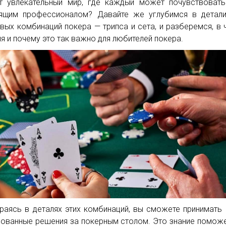
т увлекательный мир, где каждый может почувствоват
ящим профессионалом? Давайте же углубимся в детали
вых комбинаций покера — трипса и сета, и разберемся, в 
ия и почему это так важно для любителей покера.
раясь в деталях этих комбинаций, вы сможете принимать
ованные решения за покерным столом. Это знание помож