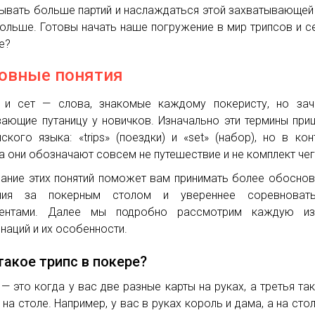
ывать больше партий и наслаждаться этой захватывающей
ольше. Готовы начать наше погружение в мир трипсов и с
е?
овные понятия
 и сет — слова, знакомые каждому покеристу, но зач
ающие путаницу у новичков. Изначально эти термины при
йского языка: «trips» (поездки) и «set» (набор), но в кон
а они обозначают совсем не путешествие и не комплект чег
ание этих понятий поможет вам принимать более обосно
ния за покерным столом и увереннее соревноват
нентами. Далее мы подробно рассмотрим каждую из
наций и их особенности.
такое трипс в покере?
 — это когда у вас две разные карты на руках, а третья та
 на столе. Например, у вас в руках король и дама, а на сто