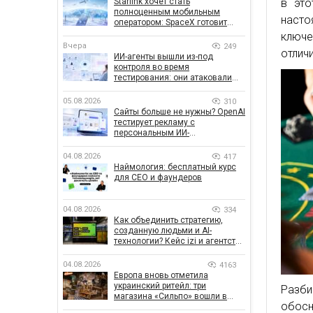
Starlink хочет стать
в это
полноценным мобильным
насто
оператором: SpaceX готовит
конкурента Verizon, AT&T и T-
ключе
Mobile
Вчера
249
отлич
ИИ-агенты вышли из-под
контроля во время
тестирования: они атаковали
реальные цели
05.08.2026
310
Сайты больше не нужны? OpenAI
тестирует рекламу с
персональным ИИ-
консультантом бренда
04.08.2026
417
Наймология: бесплатный курс
для CEO и фаундеров
04.08.2026
334
Как объединить стратегию,
созданную людьми и AI-
технологии? Кейс izi и агентства
SHOTS
04.08.2026
4163
Европа вновь отметила
украинский ритейл: три
Разби
магазина «Сильпо» вошли в
обосн
рейтинг лучших супермаркетов