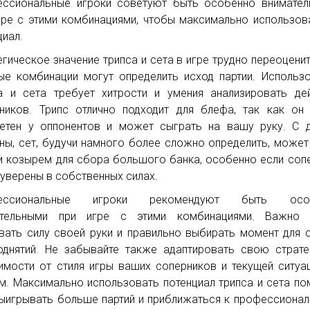
ссиональные игроки советуют быть особенно внимател
гре с этими комбинациями, чтобы максимально использов
циал.
егическое значение трипса и сета в игре трудно переоценит
ые комбинации могут определить исход партии. Использ
а и сета требует хитрости и умения анализировать де
ников. Трипс отлично подходит для блефа, так как он
етен у оппонентов и может сыграть на вашу руку. С 
ны, сет, будучи намного более сложно определить, может
 козырем для сбора большого банка, особенно если соп
 уверены в собственных силах.
ессиональные игроки рекомендуют быть осо
ательными при игре с этими комбинациями. Важно 
вать силу своей руки и правильно выбирать момент для 
однятий. Не забывайте также адаптировать свою страт
имости от стиля игры ваших соперников и текущей ситуа
м. Максимально использовать потенциал трипса и сета п
ыигрывать больше партий и приближаться к профессиона