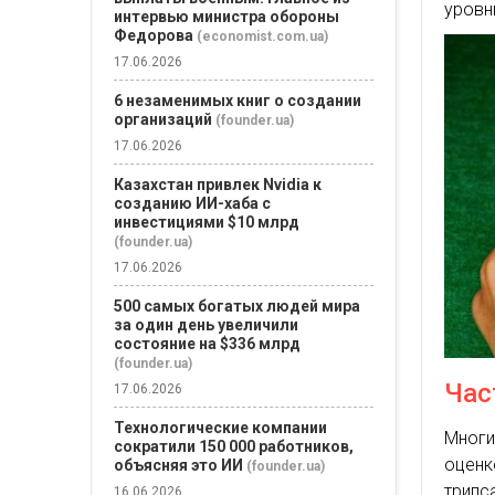
уровн
интервью министра обороны
Федорова
(economist.com.ua)
17.06.2026
6 незаменимых книг о создании
организаций
(founder.ua)
17.06.2026
Казахстан привлек Nvidia к
созданию ИИ-хаба с
инвестициями $10 млрд
(founder.ua)
17.06.2026
500 самых богатых людей мира
за один день увеличили
состояние на $336 млрд
(founder.ua)
Час
17.06.2026
Технологические компании
Многи
сократили 150 000 работников,
оценк
объясняя это ИИ
(founder.ua)
трипс
16.06.2026