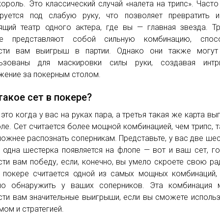
король. Это классический случай «налета на трипс». Часто
руется под слабую руку, что позволяет превратить и
ящий театр одного актера, где вы — главная звезда. Т
ре представляют собой сильную комбинацию, спос
ести вам выигрыш в партии. Однако они также могут
льзованы для маскировки силы руки, создавая интр
жение за покерным столом.
такое сет в покере?
 это когда у вас на руках пара, а третья такая же карта вы
оле. Сет считается более мощной комбинацией, чем трипс, т
ложнее распознать соперникам. Представьте, у вас две шес
 одна шестерка появляется на флопе — вот и ваш сет, г
сти вам победу, если, конечно, вы умело скроете свою ра
 покере считается одной из самых мощных комбинаций,
но обнаружить у ваших соперников. Эта комбинация 
сти вам значительные выигрыши, если вы сможете исполь
умом и стратегией.