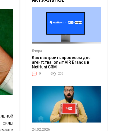
АКТУАЛЬНОЕ
Вчера
Как настроить процессы для
агентства: опыт AIR Brands в
NetHunt CRM
0
206
ильной
а силы
воение
24.02.2026