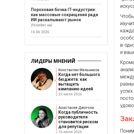
искус
Пороховая бочка IT-индустрии:
как массовые сокращения ради
Чтобы
ИИ раскалывают рынок
изучи
(founder.ua)
кажд
16.06.2026
особо
в одн
и ваш
ЛИДЕРЫ МНЕНИЙ
Кроме
анали
Константин Мельников
Когда нет большого
межд
бюджета: как
разны
вытащить
кампанию идеей
успех
23 июля 2026
посто
удово
Анастасия Джогола
Когда публичность
руководителя
Зак
становится риском
для репутации
Пони
16 июля 2026