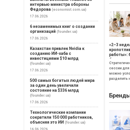
интервью министра обороны
Федорова
(economist.com.ua)
17.06.2026
6 незаменимых книг о создании
организаций
(founder.ua)
17.06.2026
«2–3 неде
Казахстан привлек Nvidia к
кропотли
созданию ИИ-хаба с
работы»: 
инвестициями $10 млрд
бизнесу н
Стратегиче
(founder.ua)
смысла
сессии для
проводит
17.06.2026
можно усл
стратеги
разделить н
сессию
500 самых богатых людей мира
неудачная,
за один день увеличили
сбалансиро
состояние на $336 млрд
Бренд
трансформа
(founder.ua)
Неудачная 
17.06.2026
«рефлекси
канапе»...
Технологические компании
сократили 150 000 работников,
объясняя это ИИ
(founder.ua)
16.06.2026