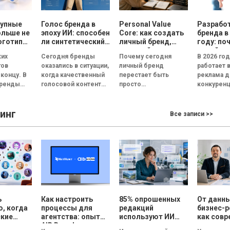
рупные
Голос бренда в
Personal Value
Разрабо
ольше не
эпоху ИИ: способен
Core: как создать
бренда в
оготипы
ли синтетический
личный бренд,
году: по
ри года
голос передать
который
дизайн 
ких
Сегодня бренды
Почему сегодня
В 2026 го
эмоции и внушить
способствует
реклам
гов
оказались в ситуации,
личный бренд
работает 
доверие, или все
выбору, доверию и
 концу. В
когда качественный
перестает быть
реклама д
бренды вскоре
статусу
бренды
голосовой контент
просто
конкуренц
будут звучать
одинаково?
перестал быть
дополнительной
внимание
т не в
конкурентным
возможностью для
пользова
инг
ипы, а в
преимуществом.
медийных личностей
сокращае
Все записи >>
...
Четкая дикция,
и становится
нескольки
контроль интонации,
инструментом
Согласно..
правильные паузы и...
профессионального
выбора, доверия и
личностного...
ь
Как настроить
85% опрошенных
От данны
, когда
процессы для
редакций
бизнес-
ские
агентства: опыт
используют ИИ
как совр
нты уже
AIR Brands в
для создания
аналитик