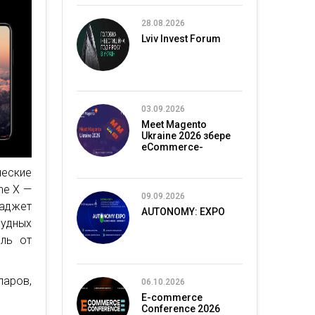
28.08.2026
Lviv Invest Forum
03.09.2026
Meet Magento
Ukraine 2026 збере
eCommerce-
спільноту в Києві
еские
ne X —
09.09.2026
джет
AUTONOMY: EXPO
удных
ыль от
ларов,
06.10.2026
E-commerce
Conference 2026