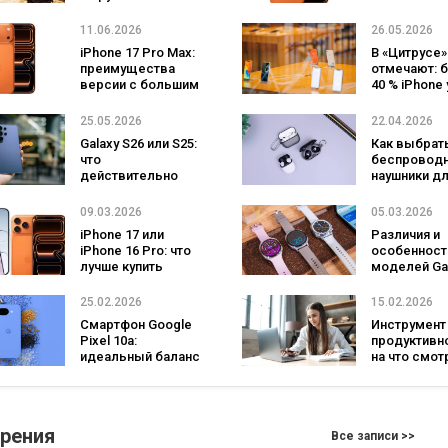
сэкономить заряд
с учетом
от Rakuten Viber
собственн
11.06.2026
26.05.2026
потребност
iPhone 17 Pro Max:
В «Цитрусе»
преимущества
отмечают: 
версии с большим
40 % iPhone
экраном
покупают по
программе t
25.05.2026
22.04.2026
in
Galaxy S26 или S25:
Как выбрат
что
беспровод
действительно
наушники д
изменилось в
музыки, зво
новом поколении
повседневн
09.03.2026
05.03.2026
использова
iPhone 17 или
Различия и
iPhone 16 Pro: что
особенност
лучше купить
моделей Ga
Watch Ultra 
Watch 9
25.02.2026
15.02.2026
Смартфон Google
Инструмент
Pixel 10a:
продуктивно
идеальный баланс
на что смот
функций и цены в
при выборе
серии Google Pixel
ноутбука дл
работы и у
зрения
Все записи >>