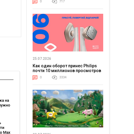
0
717
25.07.2026
Как один оборот принес Philips
почти 10 миллионов просмотров
0
3334
а на
 нужно
перед
ь
ти
ro Max