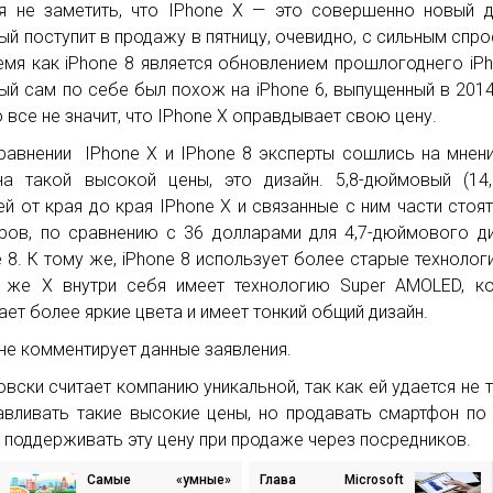
я не заметить, что IPhone X — это совершенно новый д
ый поступит в продажу в пятницу, очевидно, с сильным спро
емя как iPhone 8 является обновлением прошлогоднего iPh
ый сам по себе был похож на iPhone 6, выпущенный в 2014
о все не значит, что IPhone X оправдывает свою цену.
равнении IPhone X и IPhone 8 эксперты сошлись на мнени
на такой высокой цены, это дизайн. 5,8-дюймовый (14
ей от края до края IPhone X и связанные с ним части стоят
ров, по сравнению с 36 долларами для 4,7-дюймового д
e 8. К тому же, iPhone 8 использует более старые технологи
 же Х внутри себя имеет технологию Super AMOLED, к
ает более яркие цвета и имеет тонкий общий дизайн.
 не комментирует данные заявления.
овски считает компанию уникальной, так как ей удается не 
авливать такие высокие цены, но продавать смартфон по 
 поддерживать эту цену при продаже через посредников.
Самые «умные»
Глава Microsoft
игация