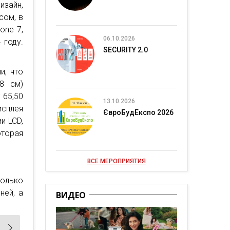
изайн,
сом, в
one 7,
06.10.2026
 году.
SECURITY 2.0
и, что
,8 см)
 65,50
13.10.2026
исплея
ЄвроБудЕкспо 2026
и LCD,
оторая
ВСЕ МЕРОПРИЯТИЯ
только
ней, а
ВИДЕО