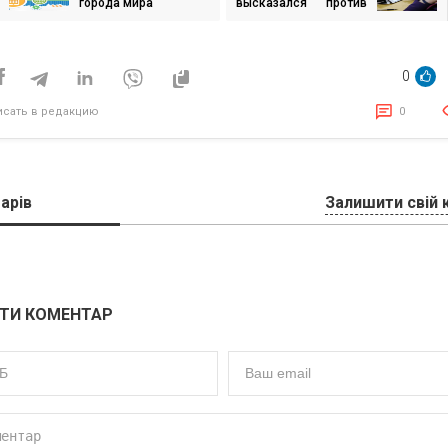
города мира
высказался против
iPad
исям
0
исать в редакцию
0
арів
Залишити свій 
ТИ КОМЕНТАР