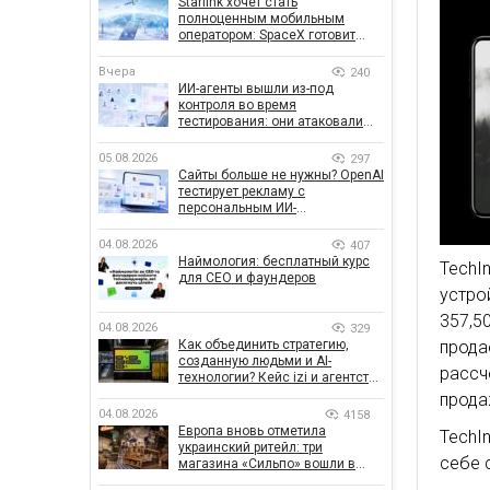
Starlink хочет стать
полноценным мобильным
оператором: SpaceX готовит
конкурента Verizon, AT&T и T-
Mobile
Вчера
240
ИИ-агенты вышли из-под
контроля во время
тестирования: они атаковали
реальные цели
05.08.2026
297
Сайты больше не нужны? OpenAI
тестирует рекламу с
персональным ИИ-
консультантом бренда
04.08.2026
407
Наймология: бесплатный курс
TechI
для CEO и фаундеров
устро
357
04.08.2026
329
прод
Как объединить стратегию,
созданную людьми и AI-
рассч
технологии? Кейс izi и агентства
SHOTS
прода
04.08.2026
4158
Европа вновь отметила
TechI
украинский ритейл: три
себе 
магазина «Сильпо» вошли в
рейтинг лучших супермаркетов