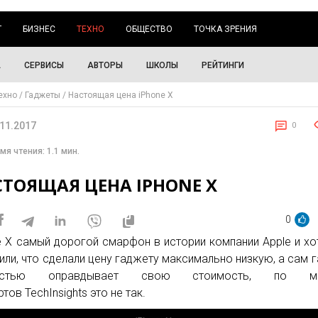
Г
БИЗНЕС
ТЕХНО
ОБЩЕСТВО
ТОЧКА ЗРЕНИЯ
А
СЕРВИСЫ
АВТОРЫ
ШКОЛЫ
РЕЙТИНГИ
ехно
Гаджеты
Настоящая цена iPhone X
.11.2017
0
мя чтения: 1.1 мин.
СТОЯЩАЯ ЦЕНА IPHONE X
0
e X самый дорогой смарфон в истории компании Apple и хо
или, что сделали цену гаджету максимально низкую, а сам 
ностью оправдывает свою стоимость, по мн
тов TechInsights это не так.