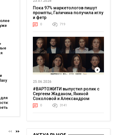
23.07.2026
Пока 97% маркетологов пишут
ых
промпты, Галичина получила иглу
ей?
и фетр
более
0
719
 уже
rade-
ь
ные
ля
нков и
ого
ния
и
laxy
25.06.2026
и Galaxy
#ВАРТОЖИТИ выпустил ролик с
Сергеем Жаданом, Яниной
 для
Соколовой и Александром
сти:
Тереном о жизни в постоянном
0
3141
реть
напряжении
я
чебы