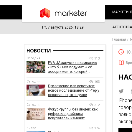
МАРКЕТИН
АГЕНТСТВ
Пт, 7 августа 2026, 18:29
Главная
Т
НОВОСТИ
10
Сегодня
113
EVA.UA запустила кампанию
Вре
«Кто бы мог подумать» об
ассортименте, который
НА
покупатели не ожидают увидеть
на платформе
Сегодня
103
Приложение или репетитор:
новое исследование от Preply
показывает, что лучше
помогает заговорить на
iPhon
иностранном языке
Сегодня
312
говор
Фокус-группы без людей: как
цифровые двойники
пол
покупателей изменят
экспер
маркетинговые исследования
Вчера
174