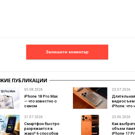
Залишити коментар
ЖИЕ ПУБЛИКАЦИИ
05.08.2026
23.07.2026
iPhone 18 Pro Max
Длительная
— что известно о
видеосъемк
самом
iPhone: что
ожидаемом
проверить 
смартфоне Apple
записью
21.07.2026
23.06.2026
Смартфон быстро
Как выбрат
разряжается в
объем памя
жару? 6 способов
iPhone 17 P