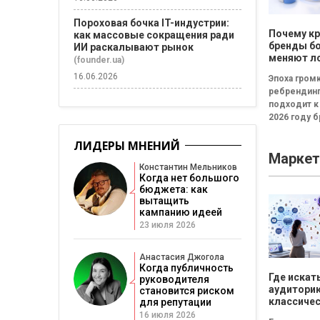
Пороховая бочка IT-индустрии:
Почему к
как массовые сокращения ради
бренды б
ИИ раскалывают рынок
меняют л
(founder.ua)
каждые т
16.06.2026
Эпоха гром
ребрендин
подходит к
2026 году 
всё чаще
инвестирую
ЛИДЕРЫ МНЕНИЙ
Маркет
новые логот
Константин Мельников
узнаваемые
Когда нет большого
бюджета: как
вытащить
кампанию идеей
23 июля 2026
Анастасия Джогола
Когда публичность
Где искат
руководителя
аудиторию
становится риском
классиче
для репутации
инструме
16 июля 2026