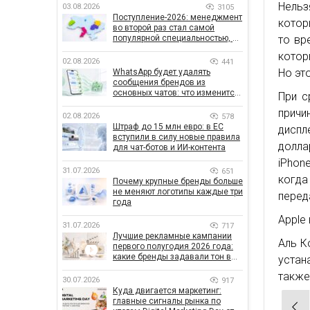
Нельз
03.08.2026
3105
Поступление-2026: менеджмент
котор
во второй раз стал самой
то вр
популярной специальностью, а
количество заявлений —
котор
рекордным за последние 5 лет
02.08.2026
441
Но эт
WhatsApp будет удалять
сообщения брендов из
основных чатов: что изменится
При с
для бизнеса
причи
02.08.2026
578
Штраф до 15 млн евро: в ЕС
диспл
вступили в силу новые правила
долла
для чат-ботов и ИИ-контента
iPhon
31.07.2026
651
когда
Почему крупные бренды больше
не меняют логотипы каждые три
перед
года
Apple
31.07.2026
717
Лучшие рекламные кампании
Аль К
первого полугодия 2026 года:
какие бренды задавали тон в
устан
отрасли
также
30.07.2026
917
Куда двигается маркетинг:
главные сигналы рынка по
Нав