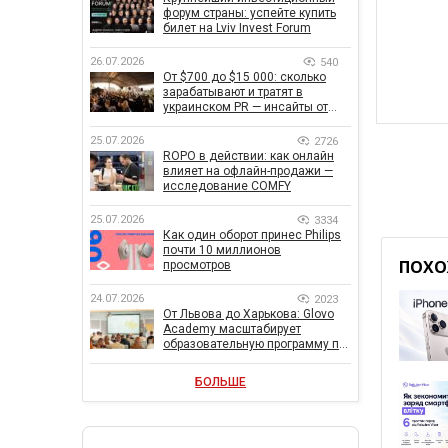
форум страны: успейте купить
билет на Lviv Invest Forum
26.07.2026
540
От $700 до $15 000: сколько
зарабатывают и тратят в
украинском PR — инсайты от
znamy и Women Make Money
25.07.2026
2726
ROPO в действии: как онлайн
влияет на офлайн-продажи —
исследование COMFY
25.07.2026
3334
Как один оборот принес Philips
почти 10 миллионов
ПОХО
просмотров
24.07.2026
2023
От Львова до Харькова: Glovo
Academy масштабирует
образовательную программу по
поддержке украинского
бизнеса
БОЛЬШЕ