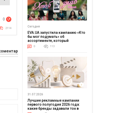
0
Сегодня
2114
EVA.UA запустила кампанию «Кто
бы мог подумать» об
ассортименте, который
покупатели не ожидают увидеть
0
113
на платформе
коментар
31.07.2026
Лучшие рекламные кампании
первого полугодия 2026 года:
какие бренды задавали тон в
отрасли