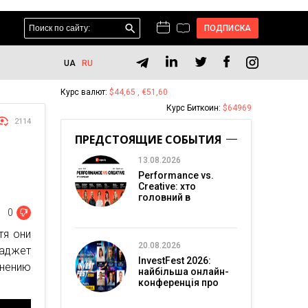
ПОДПИСКА
UA
RU
Курс валют:
$44,65 , €51,60
Курс Биткоин:
$64969
2114
ПРЕДСТОЯЩИЕ СОБЫТИЯ
13.08.2026
Performance vs.
Creative: хто
головний в
перформанс-
0
маркетингу?
тя они
20.08.2026
гаджет
InvestFest 2026:
ению
найбільша онлайн-
конференція про
інвестиції