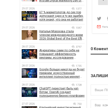
итогам Digital Marketing Day от
по
GoIT
29.07.2026
1377
зап
67 % маркетологов до сих пор
допускают одну и ту же ошибку,
хотя знают, что она не работает
Нап
29.07.2026
1047
Наталья Морозова стала
членом международного жюри
2026 Global Best of the Best Effie
Awards
28.07.2026
3797
0
Комент
AI-креативы сами по себе не
повышают эффективность
рекламы: исследование
показало, что на самом деле
влияет на эффективность
28.07.2026
1735
кампаний
Google больше никогда не будет
прежним: искусственный
ЗАЛИШИ
интеллект полностью меняет
правила поиска
28.07.2026
1728
ChatGPT перестает быть чат-
ботом. OpenAI создает
полноценную бизнес-платформу
27.07.2026
750
Крупнейший инвестиционный