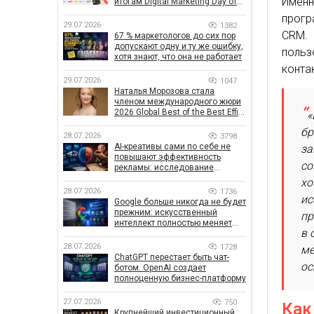
Именн
итогам Digital Marketing Day от
GoIT
прогр
29.07.2026
1382
CRM.
67 % маркетологов до сих пор
допускают одну и ту же ошибку,
польз
хотя знают, что она не работает
конта
29.07.2026
1047
Наталья Морозова стала
членом международного жюри
2026 Global Best of the Best Effie
«
Awards
бр
28.07.2026
3798
AI-креативы сами по себе не
за
повышают эффективность
со
рекламы: исследование
показало, что на самом деле
хо
влияет на эффективность
28.07.2026
1736
ис
кампаний
Google больше никогда не будет
прежним: искусственный
пр
интеллект полностью меняет
в 
правила поиска
28.07.2026
1728
ме
ChatGPT перестает быть чат-
ос
ботом. OpenAI создает
полноценную бизнес-платформу
27.07.2026
750
Как
Крупнейший инвестиционный