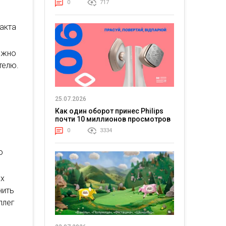
0
717
такта
ожно
телю.
25.07.2026
Как один оборот принес Philips
почти 10 миллионов просмотров
0
3334
о
их
нить
ллег