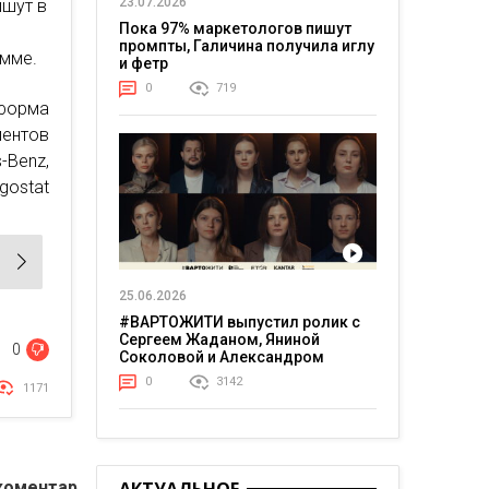
23.07.2026
ишут в
Пока 97% маркетологов пишут
промпты, Галичина получила иглу
амме.
и фетр
0
719
форма
иентов
-Benz,
gostat
25.06.2026
#ВАРТОЖИТИ выпустил ролик с
Сергеем Жаданом, Яниной
0
Соколовой и Александром
Тереном о жизни в постоянном
0
3142
1171
напряжении
коментар