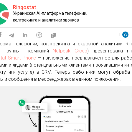
Ringostat
Украинская AI-платформа телефонии,
колтрекинга и аналитики звонков
1
орма телефонии, коллтрекинга и сквозной аналитики Rin
ь группы IT-компаний
Netpeak Group
) презентовала rin
stat Smart Phone
— приложение, предназначенное для раб
ами и лидами (потенциальными клиентами, проявившими инт
кту или услуге) в CRM. Теперь работники могут обраба
ы и сообщения в мессенджерах в едином приложении.