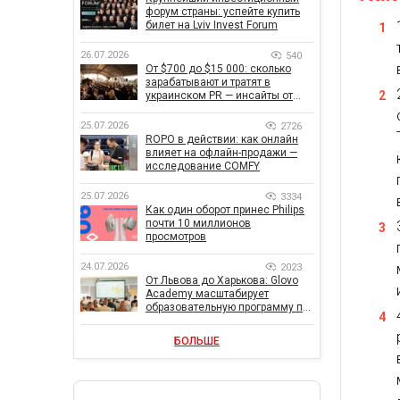
форум страны: успейте купить
билет на Lviv Invest Forum
26.07.2026
540
От $700 до $15 000: сколько
зарабатывают и тратят в
украинском PR — инсайты от
znamy и Women Make Money
25.07.2026
2726
ROPO в действии: как онлайн
влияет на офлайн-продажи —
исследование COMFY
25.07.2026
3334
Как один оборот принес Philips
почти 10 миллионов
просмотров
24.07.2026
2023
От Львова до Харькова: Glovo
Academy масштабирует
образовательную программу по
поддержке украинского
бизнеса
БОЛЬШЕ