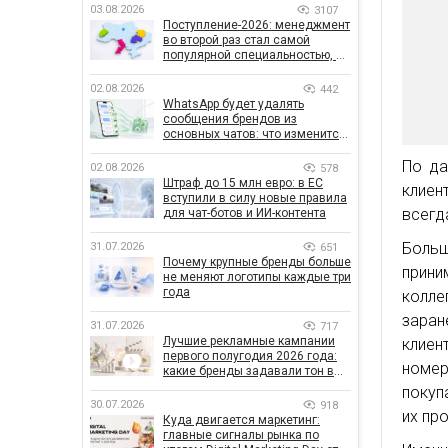
03.08.2026
3107
Поступление-2026: менеджмент
во второй раз стал самой
популярной специальностью, а
количество заявлений —
рекордным за последние 5 лет
02.08.2026
442
WhatsApp будет удалять
сообщения брендов из
основных чатов: что изменится
для бизнеса
По да
02.08.2026
578
Штраф до 15 млн евро: в ЕС
клиен
вступили в силу новые правила
всегд
для чат-ботов и ИИ-контента
Больш
31.07.2026
651
Почему крупные бренды больше
прини
не меняют логотипы каждые три
года
колле
заран
31.07.2026
717
Лучшие рекламные кампании
клиен
первого полугодия 2026 года:
номер
какие бренды задавали тон в
отрасли
покуп
30.07.2026
918
их пр
Куда двигается маркетинг:
главные сигналы рынка по