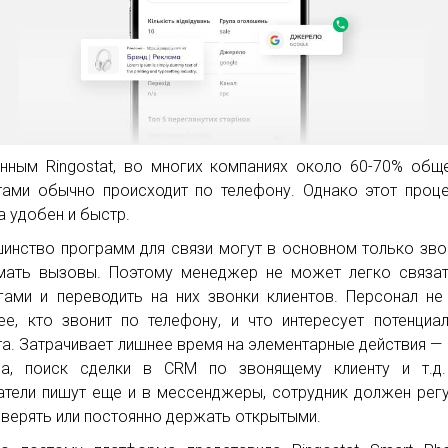
нным Ringostat, во многих компаниях около 60-70% общ
тами обычно происходит по телефону. Однако этот проц
а удобен и быстр.
инство программ для связи могут в основном только зво
мать вызовы. Поэтому менеджер не может легко связа
гами и переводить на них звонки клиентов. Персонал не
ее, кто звонит по телефону, и что интересует потенциа
та. Затрачивает лишнее время на элементарные действия —
а, поиск сделки в CRM по звонящему клиенту и т.д.
атели пишут еще и в мессенджеры, сотрудник должен рег
оверять или постоянно держать открытыми.