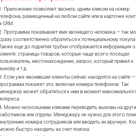
Приложение позволяет звонить одним кликом на номер
телефона, размещенный на любом сайте или в карточке кон
в CRM.
Программа показывает имя звонящего человека — так м
сразу соответственно обратиться к потенциальному покупа
Также еще до поднятия трубки отображается информация о
клиенте: страницы товаров, которые чаще всего посещал
пользователь, местонахождение, запрос, который привел к
вызову и т.д.
Если уже звонившие клиенты сейчас находятся на сайте —
программа покажет это, включая номера телефонов. Так
менеджер может обратиться к ним в момент максимальног
интереса.
Можно несколькими кликами переводить вызовы на друг
работников или отделы. Менеджеру не нужно для этого пом
внутренние номера сотрудников или вводить их вручную. Ко
можно быстро находить за счет поиска.