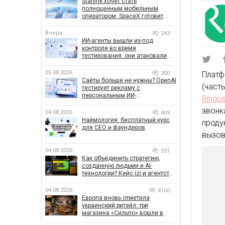
Starlink хочет стать
полноценным мобильным
оператором: SpaceX готовит
конкурента Verizon, AT&T и T-
Mobile
Вчера
243
ИИ-агенты вышли из-под
контроля во время
тестирования: они атаковали
реальные цели
05.08.2026
300
Платф
Сайты больше не нужны? OpenAI
(част
тестирует рекламу с
персональным ИИ-
Ringo
консультантом бренда
звонк
04.08.2026
409
Наймология: бесплатный курс
проду
для CEO и фаундеров
вызов
04.08.2026
331
Как объединить стратегию,
созданную людьми и AI-
технологии? Кейс izi и агентства
SHOTS
04.08.2026
4160
Европа вновь отметила
украинский ритейл: три
магазина «Сильпо» вошли в
рейтинг лучших супермаркетов