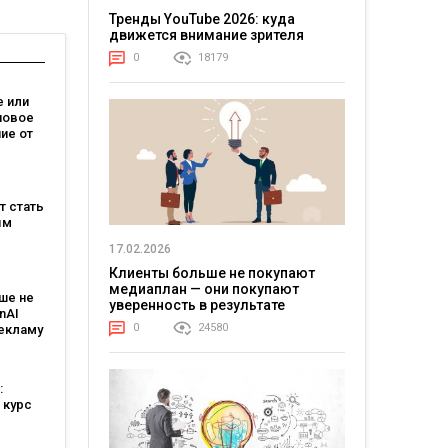
Тренды YouTube 2026: куда
движется внимание зрителя
0
18179
 или
новое
ие от
зывает,
на
ет стать
м
ым
17.02.2026
:
овит
Клиенты больше не покупают
медиаплан — они покупают
ше не
T и T-
уверенность в результате
nAI
0
24580
рекламу
ьным
тантом
:
 курс