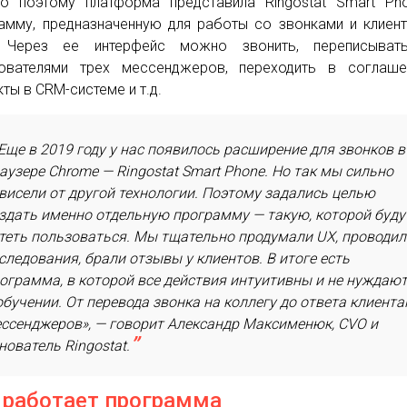
о поэтому платформа представила Ringostat Smart Ph
амму, предназначенную для работы со звонками и клиен
 Через ее интерфейс можно звонить, переписыват
ователями трех мессенджеров, переходить в соглаше
кты в CRM-системе и т.д.
Еще в 2019 году у нас появилось расширение для звонков в
аузере Chrome — Ringostat Smart Phone. Но так мы сильно
висели от другой технологии. Поэтому задались целью
здать именно отдельную программу — такую, которой буду
теть пользоваться. Мы тщательно продумали UX, проводил
следования, брали отзывы у клиентов. В итоге есть
ограмма, в которой все действия интуитивны и не нуждаю
обучении. От перевода звонка на коллегу до ответа клиента
ссенджеров», — говорит Александр Максименюк, CVO и
нователь Ringostat.
 работает программа