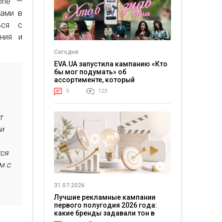
one —
тами в
ься с
ния и
Сегодня
EVA.UA запустила кампанию «Кто
бы мог подумать» об
ассортименте, который
покупатели не ожидают увидеть
0
123
на платформе
т
и
тся
м с
31.07.2026
Лучшие рекламные кампании
первого полугодия 2026 года:
какие бренды задавали тон в
отрасли