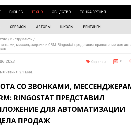
Г
БИЗНЕС
ТЕХНО
ОБЩЕСТВО
ТОЧКА ЗРЕНИЯ
А
СЕРВИСЫ
АВТОРЫ
ШКОЛЫ
РЕЙТИНГИ
ехно
Инструменты
звонками, мессенджерами и CRM: Ringostat представил приложение для авт
одаж
.06.2023
0
Сервисы
мя чтения: 2.1 мин.
БОТА СО ЗВОНКАМИ, МЕССЕНДЖЕРА
RM: RINGOSTAT ПРЕДСТАВИЛ
ИЛОЖЕНИЕ ДЛЯ АВТОМАТИЗАЦИИ
ДЕЛА ПРОДАЖ