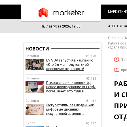
МАРКЕТИН
АГЕНТСТВ
Пт, 7 августа 2026, 19:58
Главная
Т
Работа со 
отдела пр
НОВОСТИ
Сегодня
123
15
EVA.UA запустила кампанию
«Кто бы мог подумать» об
ассортименте, который
Вре
покупатели не ожидают увидеть
на платформе
Сегодня
113
РА
Приложение или репетитор:
новое исследование от Preply
показывает, что лучше
И C
помогает заговорить на
иностранном языке
Сегодня
317
ПР
Фокус-группы без людей: как
цифровые двойники
покупателей изменят
ОТ
маркетинговые исследования
Вчера
177