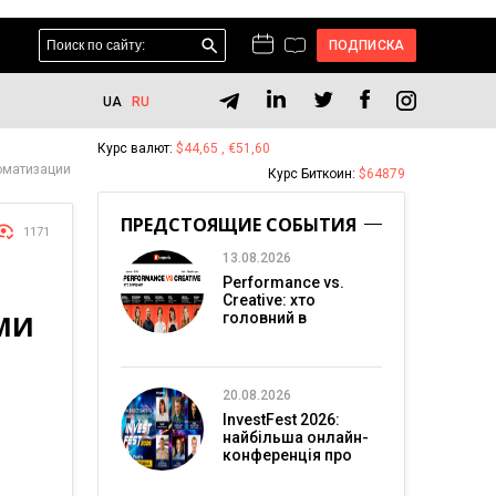
ПОДПИСКА
UA
RU
Курс валют:
$44,65 , €51,60
оматизации
Курс Биткоин:
$64879
ПРЕДСТОЯЩИЕ СОБЫТИЯ
1171
13.08.2026
Performance vs.
Creative: хто
МИ
головний в
перформанс-
маркетингу?
20.08.2026
InvestFest 2026:
найбільша онлайн-
конференція про
інвестиції