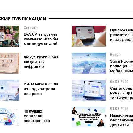
ЖИЕ ПУБЛИКАЦИИ
Сегодня
Приложение
EVA.UA запустила
репетитор: 
кампанию «Кто бы
исследован
мог подумать» об
Preply пока
ассортименте,
что лучше
который
помогает
Вчера
Фокус-группы без
покупатели не
заговорить 
Starlink хоч
людей: как
ожидают увидеть
иностранно
полноценн
цифровые
на платформе
языке
мобильным
двойники
оператором
покупателей
SpaceX гот
изменят
05.08.2026
ИИ-агенты вышли
конкурента
маркетинговые
Сайты боль
из-под контроля
Verizon, AT&
исследования
нужны? Ope
во время
Mobile
тестирует 
тестирования: они
с персонал
атаковали
ИИ-консуль
реальные цели
04.08.2026
10 лучших
бренда
Наймология
сервисов
бесплатный
электронного
для CEO и
маркетинга в 2026
фаундеров
году: сравнение