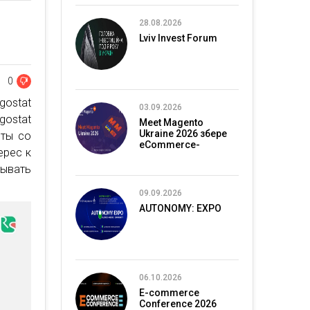
28.08.2026
Lviv Invest Forum
0
gostat
03.09.2026
gostat
Meet Magento
Ukraine 2026 збере
оты со
eCommerce-
ерес к
спільноту в Києві
тывать
09.09.2026
AUTONOMY: EXPO
06.10.2026
E-commerce
Conference 2026