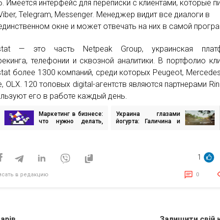
Имеется интерфейс для переписки с клиентами, которые п
Viber, Telegram, Messenger. Менеджер видит все диалоги в
единственном окне и может отвечать на них в самой прогр
ostat — это часть Netpeak Group, украинская плат
рекинга, телефонии и сквозной аналитики. В портфолио кл
stat более 1300 компаний, среди которых Peugeot, Mercedes
, OLX. 120 топовых digital-агентств являются партнерами Rin
ользуют его в работе каждый день.
Маркетинг в бизнесе:
Украина глазами
игация
что нужно делать,
йогурта: Галичина и
чтобы «светиться
Bickerstaff.836 сняли
повсюду»
первую в мире
исям
рекламу на баночку
йогурта
1
исать в редакцию
0
арів
Залишити свій 