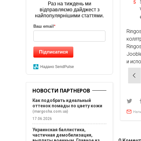
Раз на тиждень ми
відправляємо дайджест з
найпопулярнішими статтями.
Ваш email
*
Ring
коллт
Ringo
Підписатися
Jooble
и исп
Надано SendPulse
Нав
по
НОВОСТИ ПАРТНЕРОВ
зап
Как подобрать идеальный
оттенок помады по цвету кожи
(margosha.com.ua)
Нап
17.06.2026
Украинская баллистика,
частичная демобилизация,
0
Комент
выплаты военным. Главное из