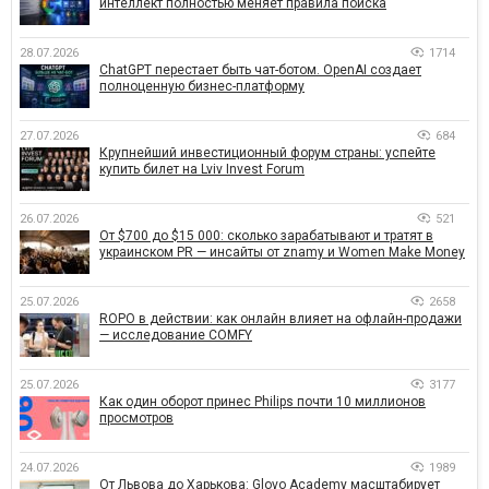
интеллект полностью меняет правила поиска
28.07.2026
1714
ChatGPT перестает быть чат-ботом. OpenAI создает
полноценную бизнес-платформу
27.07.2026
684
Крупнейший инвестиционный форум страны: успейте
купить билет на Lviv Invest Forum
26.07.2026
521
От $700 до $15 000: сколько зарабатывают и тратят в
украинском PR — инсайты от znamy и Women Make Money
25.07.2026
2658
ROPO в действии: как онлайн влияет на офлайн-продажи
— исследование COMFY
25.07.2026
3177
Как один оборот принес Philips почти 10 миллионов
просмотров
24.07.2026
1989
От Львова до Харькова: Glovo Academy масштабирует