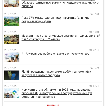
образовательную программу по поддержке украинского
бизнеса
23.07.2026
703
Пока 97% маркетологов пишут промпты, Галичина
получила иглу и фетр
23.07.2026
1068
Маркетинг как стратегическое оружие: интеллектуальный
тыл 1-го корпуса НГУ «Азов»
23.07.2026
3794
41 % украинцев работают даже в отпуске — опрос
22.07.2026
539
PlantIn расширяет экосистему хобби-приложений и
запускает 2 новых продукта
22.07.2026
5224
Кем хотят стать абитуриенты 2026 года: медицина
обогнала ИТ, а поступление в государственный вуз
остается главной целью
БОЛЬШЕ