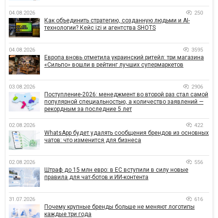
04.08.2026
250
Как объединить стратегию, созданную людьми и AI-
технологии? Кейс izi и агентства SHOTS
04.08.2026
3595
Европа вновь отметила украинский ритейл: три магазина
«Сильпо» вошли в рейтинг лучших супермаркетов
03.08.2026
2906
Поступление-2026: менеджмент во второй раз стал самой
популярной специальностью, а количество заявлений —
рекордным за последние 5 лет
02.08.2026
422
WhatsApp будет удалять сообщения брендов из основных
чатов: что изменится для бизнеса
02.08.2026
556
Штраф до 15 млн евро: в ЕС вступили в силу новые
правила для чат-ботов и ИИ-контента
31.07.2026
616
Почему крупные бренды больше не меняют логотипы
каждые три года