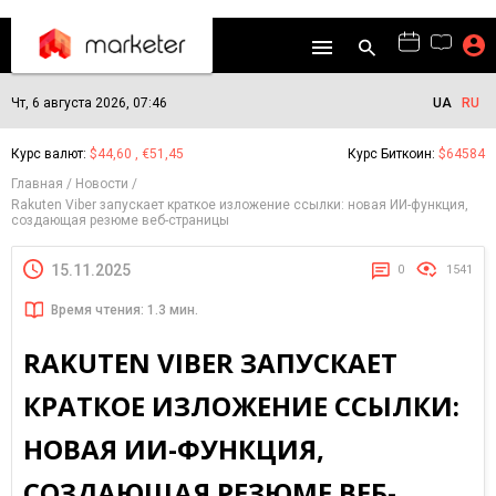
Чт, 6 августа 2026, 07:46
UA
RU
Курс валют:
$44,60 , €51,45
Курс Биткоин:
$64584
Главная
Новости
Rakuten Viber запускает краткое изложение ссылки: новая ИИ-функция,
создающая резюме веб-страницы
15.11.2025
0
1541
Время чтения: 1.3 мин.
RAKUTEN VIBER ЗАПУСКАЕТ
КРАТКОЕ ИЗЛОЖЕНИЕ ССЫЛКИ:
НОВАЯ ИИ-ФУНКЦИЯ,
СОЗДАЮЩАЯ РЕЗЮМЕ ВЕБ-