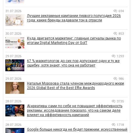
31.07.2026
694
Лучшие рекламные кампании первого полугодия 2026
года: какие бренды задавали тон в отрасли
30.07.2026
853
Куда двигается маркетинг: главные сигналы рынка по
итогам Digital Marketing Day от GoIT
29.07.2026
1293
67 % маркетологов до сих пор допускают одну и ту же
ошибку, хотя знают, что она не работает
29.07.2026
986
Наталья Морозова стала членом международного жюри
2026 Global Best of the Best Effie Awards
28.07.2026
3735
AI-креативы сами по себе не повышают эффективность
рекламы: исследование показало, что на самом деле
влияет на эффективность кампаний
28.07.2026
1718
Google больше никогда не будет прежним: искусственный