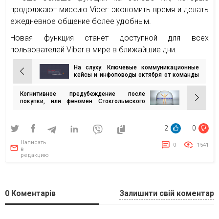
продолжают миссию Viber: экономить время и делать
ежедневное общение более удобным.
Новая функция станет доступной для всех
пользователей Viber в мире в ближайшие дни.
На слуху: Ключевые коммуникационные
Навигация
кейсы и инфоповоды октября от команды
MAINSTREAM
по
Когнитивное предубеждение после
записям
покупки, или феномен Стокгольмского
синдрома потребителя
2
0
Написать
0
1541
в
редакцию
0
Коментарів
Залишити свій коментар