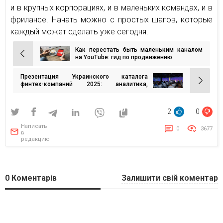
и в крупных корпорациях, и в маленьких командах, и в
фрилансе. Начать можно с простых шагов, которые
каждый может сделать уже сегодня.
Как перестать быть маленьким каналом
Навигация
на YouTube: гид по продвижению
по
Презентация Украинского каталога
записям
финтех-компаний 2025: аналитика,
динамика, перспективы
2
0
Написать
0
3677
в
редакцию
0
Коментарів
Залишити свій коментар