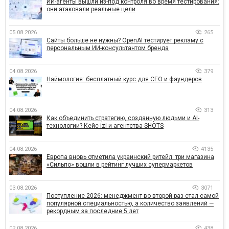
ИИ-агенты вышли из-под контроля во время тестирования:
они атаковали реальные цели
05.08.2026
265
Сайты больше не нужны? OpenAI тестирует рекламу с
персональным ИИ-консультантом бренда
04.08.2026
379
Наймология: бесплатный курс для CEO и фаундеров
04.08.2026
313
Как объединить стратегию, созданную людьми и AI-
технологии? Кейс izi и агентства SHOTS
04.08.2026
4135
Европа вновь отметила украинский ритейл: три магазина
«Сильпо» вошли в рейтинг лучших супермаркетов
03.08.2026
3071
Поступление-2026: менеджмент во второй раз стал самой
популярной специальностью, а количество заявлений —
рекордным за последние 5 лет
02.08.2026
438