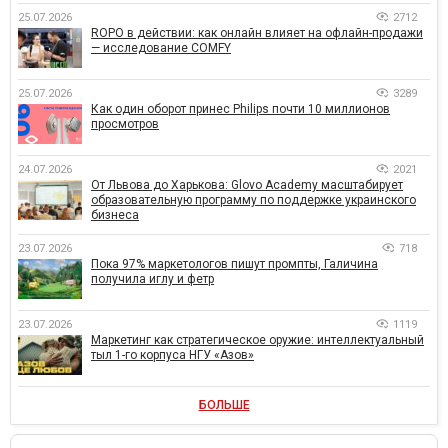
25.07.2026
2712
ROPO в действии: как онлайн влияет на офлайн-продажи
— исследование COMFY
25.07.2026
3289
Как один оборот принес Philips почти 10 миллионов
просмотров
24.07.2026
2021
От Львова до Харькова: Glovo Academy масштабирует
образовательную программу по поддержке украинского
бизнеса
23.07.2026
718
Пока 97% маркетологов пишут промпты, Галичина
получила иглу и фетр
23.07.2026
1119
Маркетинг как стратегическое оружие: интеллектуальный
тыл 1-го корпуса НГУ «Азов»
БОЛЬШЕ