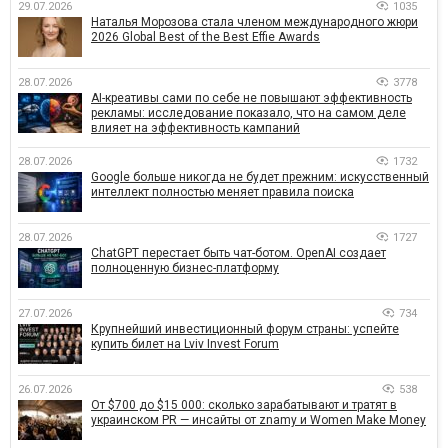
29.07.2026
1035
Наталья Морозова стала членом международного жюри
2026 Global Best of the Best Effie Awards
28.07.2026
3778
AI-креативы сами по себе не повышают эффективность
рекламы: исследование показало, что на самом деле
влияет на эффективность кампаний
28.07.2026
1732
Google больше никогда не будет прежним: искусственный
интеллект полностью меняет правила поиска
28.07.2026
1727
ChatGPT перестает быть чат-ботом. OpenAI создает
полноценную бизнес-платформу
27.07.2026
734
Крупнейший инвестиционный форум страны: успейте
купить билет на Lviv Invest Forum
26.07.2026
538
От $700 до $15 000: сколько зарабатывают и тратят в
украинском PR — инсайты от znamy и Women Make Money