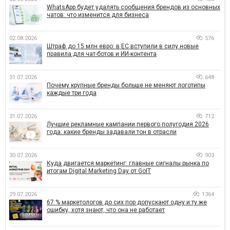
WhatsApp будет удалять сообщения брендов из основных
чатов: что изменится для бизнеса
02.08.2026
576
Штраф до 15 млн евро: в ЕС вступили в силу новые
правила для чат-ботов и ИИ-контента
31.07.2026
648
Почему крупные бренды больше не меняют логотипы
каждые три года
31.07.2026
712
Лучшие рекламные кампании первого полугодия 2026
года: какие бренды задавали тон в отрасли
30.07.2026
903
Куда двигается маркетинг: главные сигналы рынка по
итогам Digital Marketing Day от GoIT
29.07.2026
1364
67 % маркетологов до сих пор допускают одну и ту же
ошибку, хотя знают, что она не работает