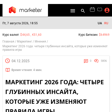
Пт, 7 августа 2026, 18:55
UA
RU
Курс валют:
$44,65 , €51,60
Курс Биткоин:
$64969
Главная
Маркетинг
Мнения
Маркетинг 2026 года: четыре глубинных инсайта, которые уже изменяют
правила игры
04.12.2025
0
5836
Время чтения: 4 мин.
МАРКЕТИНГ 2026 ГОДА: ЧЕТЫРЕ
ГЛУБИННЫХ ИНСАЙТА,
КОТОРЫЕ УЖЕ ИЗМЕНЯЮТ
ПРАВИЛА ИГРЫ