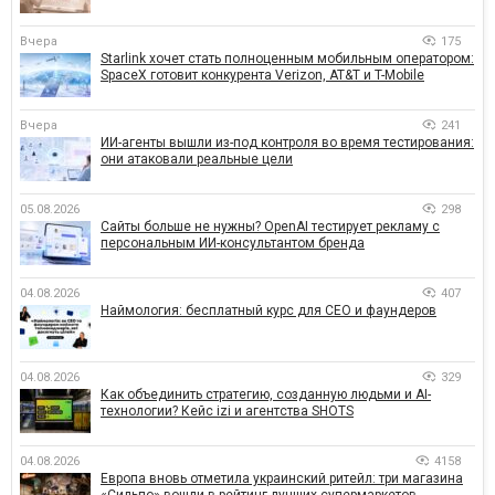
Вчера
175
Starlink хочет стать полноценным мобильным оператором:
SpaceX готовит конкурента Verizon, AT&T и T-Mobile
Вчера
241
ИИ-агенты вышли из-под контроля во время тестирования:
они атаковали реальные цели
05.08.2026
298
Сайты больше не нужны? OpenAI тестирует рекламу с
персональным ИИ-консультантом бренда
04.08.2026
407
Наймология: бесплатный курс для CEO и фаундеров
04.08.2026
329
Как объединить стратегию, созданную людьми и AI-
технологии? Кейс izi и агентства SHOTS
04.08.2026
4158
Европа вновь отметила украинский ритейл: три магазина
«Сильпо» вошли в рейтинг лучших супермаркетов