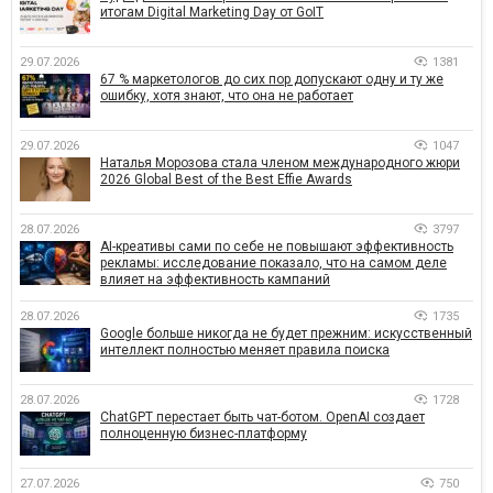
итогам Digital Marketing Day от GoIT
29.07.2026
1381
67 % маркетологов до сих пор допускают одну и ту же
ошибку, хотя знают, что она не работает
29.07.2026
1047
Наталья Морозова стала членом международного жюри
2026 Global Best of the Best Effie Awards
28.07.2026
3797
AI-креативы сами по себе не повышают эффективность
рекламы: исследование показало, что на самом деле
влияет на эффективность кампаний
28.07.2026
1735
Google больше никогда не будет прежним: искусственный
интеллект полностью меняет правила поиска
28.07.2026
1728
ChatGPT перестает быть чат-ботом. OpenAI создает
полноценную бизнес-платформу
27.07.2026
750