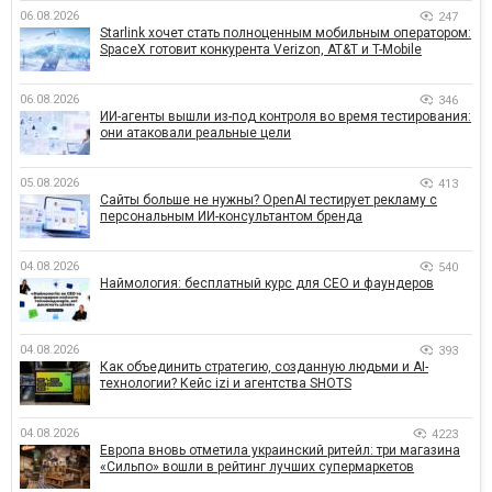
06.08.2026
247
Starlink хочет стать полноценным мобильным оператором:
SpaceX готовит конкурента Verizon, AT&T и T-Mobile
06.08.2026
346
ИИ-агенты вышли из-под контроля во время тестирования:
они атаковали реальные цели
05.08.2026
413
Сайты больше не нужны? OpenAI тестирует рекламу с
персональным ИИ-консультантом бренда
04.08.2026
540
Наймология: бесплатный курс для CEO и фаундеров
04.08.2026
393
Как объединить стратегию, созданную людьми и AI-
технологии? Кейс izi и агентства SHOTS
04.08.2026
4223
Европа вновь отметила украинский ритейл: три магазина
«Сильпо» вошли в рейтинг лучших супермаркетов