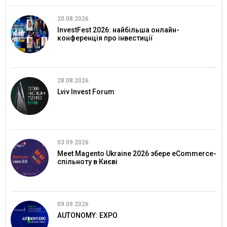
20.08.2026
InvestFest 2026: найбільша онлайн-
конференція про інвестиції
28.08.2026
Lviv Invest Forum
03.09.2026
Meet Magento Ukraine 2026 збере eCommerce-
спільноту в Києві
09.09.2026
AUTONOMY: EXPO