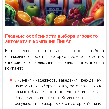
Главные особенности выбора игрового
автомата в компании ПинАп
Есть несколько важных факторов выбора
оптимального слота, которые можно отметить
относительно коллекции игровых автоматов в
компании:
Лицензия и надежность заведения. Прежде чем
приступить к выбору слота, удостоверьтесь, что
казино обладает соответствующей лицензией.
Pin Up имеет лицензию от Комиссии по
регулированию азартных игр и лотерей Украины,