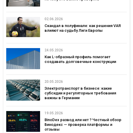
02.06.2026
Скандал в полуфинале: как решения VAR
влияют на судьбу Лиги Европы
24.05.2026
Как L-образный профиль помогает
создавать долговечные конструкции
20.05.2026
Электротранспорт в бизнесе: какие
субсидии и регуляторные требования
важны в Германии
19.05.2026
BinoDex развод или нет ? Честный обзор
Бинодекс — проверка платформы и
отзывы