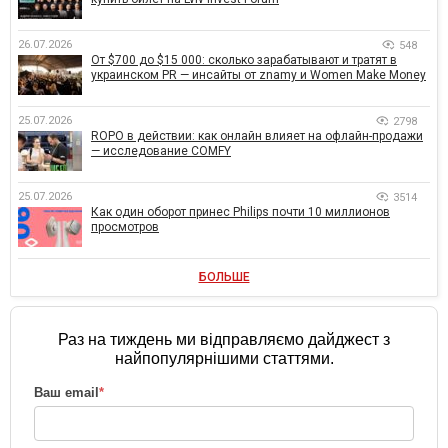
26.07.2026
548
От $700 до $15 000: сколько зарабатывают и тратят в
украинском PR — инсайты от znamy и Women Make Money
25.07.2026
2798
ROPO в действии: как онлайн влияет на офлайн-продажи
— исследование COMFY
25.07.2026
3514
Как один оборот принес Philips почти 10 миллионов
просмотров
БОЛЬШЕ
Раз на тиждень ми відправляємо дайджест з
найпопулярнішими статтями.
Ваш email
*