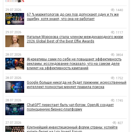
29.07.2026
1440
67 % маркетологов до сих пор допускают одну и ту же
ошибку, хотя знают, что она не работает
29.07.2026
1117
Наталья Морозова стала членом международного жюри
2026 Global Best of the Best Effie Awards
28.07.2026
3854
AI-креативы сами по себе не повышают эффективность
рекламы: исследование показало, что на самом деле
влияет на эффективность кампаний
28.07.2026
1752
Google больше никогда не будет прежним: искусственный
интеллект полностью меняет правила поиска
28.07.2026
1745
ChatGPT перестает быть чат-ботом. OpenAI создает
полноценную бизнес-платформу
27.07.2026
827
Крупнейший инвестиционный форум страны: успейте
купить билет на Lviv Invest Forum