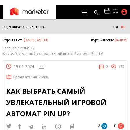
Вс, 9 августа 2026, 10:04
UA
RU
Курс валют:
$44,65 , €51,60
Курс Биткоин:
$64835
Главная
Релизы
Как выбрать самый увлекательный игровой автомат Pin Up?
19.01.2024
PR
0
675
Время чтения: 2 мин.
КАК ВЫБРАТЬ САМЫЙ
УВЛЕКАТЕЛЬНЫЙ ИГРОВОЙ
АВТОМАТ PIN UP?
2
0