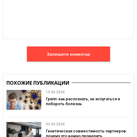
Залишити коментар
ПОХОЖИЕ ПУБЛИКАЦИИ
15.06.2026
Грипп: как распознать, не испугаться и
побороть болезнь
03.06.2026
Генетическая совместимость партнеров:
почему это важно проверить