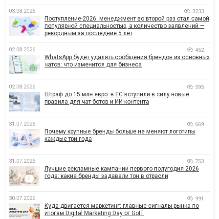
03.08.2026
3233
Поступление-2026: менеджмент во второй раз стал самой
популярной специальностью, а количество заявлений —
рекордным за последние 5 лет
02.08.2026
452
WhatsApp будет удалять сообщения брендов из основных
чатов: что изменится для бизнеса
02.08.2026
595
Штраф до 15 млн евро: в ЕС вступили в силу новые
правила для чат-ботов и ИИ-контента
31.07.2026
669
Почему крупные бренды больше не меняют логотипы
каждые три года
31.07.2026
753
Лучшие рекламные кампании первого полугодия 2026
года: какие бренды задавали тон в отрасли
30.07.2026
991
Куда двигается маркетинг: главные сигналы рынка по
итогам Digital Marketing Day от GoIT