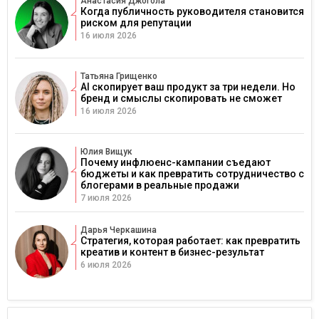
Анастасия Джогола
Когда публичность руководителя становится
риском для репутации
16 июля 2026
Татьяна Грищенко
AI скопирует ваш продукт за три недели. Но
бренд и смыслы скопировать не сможет
16 июля 2026
Юлия Вищук
Почему инфлюенс-кампании съедают
бюджеты и как превратить сотрудничество с
блогерами в реальные продажи
7 июля 2026
Дарья Черкашина
Стратегия, которая работает: как превратить
креатив и контент в бизнес-результат
6 июля 2026