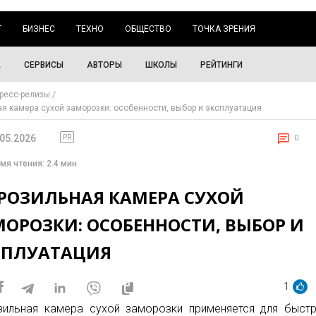
Г
БИЗНЕС
ТЕХНО
ОБЩЕСТВО
ТОЧКА ЗРЕНИЯ
А
СЕРВИСЫ
АВТОРЫ
ШКОЛЫ
РЕЙТИНГИ
ресс-релизы
я камера сухой заморозки: особенности, выбор и эксплуатация
.05.2026
PR
0
мя чтения: 2.4 мин.
РОЗИЛЬНАЯ КАМЕРА СУХОЙ
МОРОЗКИ: ОСОБЕННОСТИ, ВЫБОР И
СПЛУАТАЦИЯ
1
ильная камера сухой заморозки применяется для быст