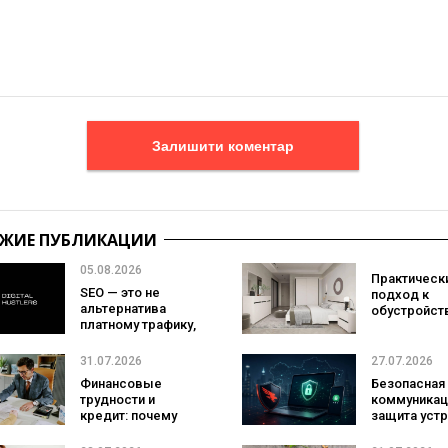
Залишити коментар
ЖИЕ ПУБЛИКАЦИИ
05.08.2026
Практическ
SEO — это не
подход к
альтернатива
обустройст
платному трафику,
спальни:
а страховка на
выбираем
случай его
комплект м
31.07.2026
27.07.2026
подорожания
в соответст
Финансовые
Безопасная
своим рит
трудности и
коммуникац
жизни
кредит: почему
защита устр
важно
зачем бизн
действовать без
Threema и