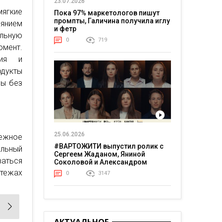
23.07.2026
мягкие
Пока 97% маркетологов пишут
промпты, Галичина получила иглу
янием
и фетр
льную
0
719
омент.
ния и
одукты
ды без
25.06.2026
ежное
#ВАРТОЖИТИ выпустил ролик с
ильный
Сергеем Жаданом, Яниной
аться
Соколовой и Александром
Тереном о жизни в постоянном
атежах
0
3147
напряжении