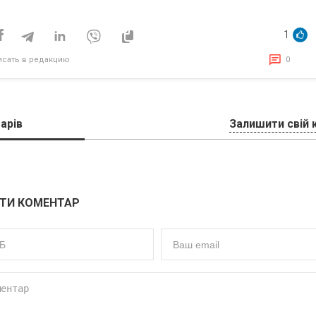
маркетинговую школу
исям
с возможностью
получить оферту
1
исать в редакцию
0
арів
Залишити свій 
ТИ КОМЕНТАР