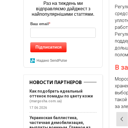
Раз на тиждень ми
Регул
відправляємо дайджест з
средс
найпопулярнішими статтями.
уплот
Ваш email
*
работ
Регу
подде
Підписатися
дольш
полом
Надано SendPulse
В з
Моро
НОВОСТИ ПАРТНЕРОВ
хране
Как подобрать идеальный
выбор
оттенок помады по цвету кожи
такой
(margosha.com.ua)
за эл
17.06.2026
Нав
Украинская баллистика,
частичная демобилизация,
по
выплаты военным. Главное из