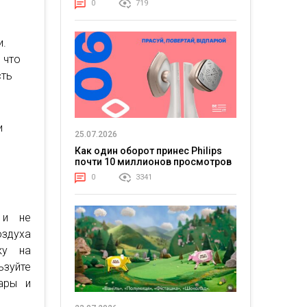
0
719
и.
 что
сть
и
и
25.07.2026
Как один оборот принес Philips
почти 10 миллионов просмотров
0
3341
 и не
оздуха
ку на
ьзуйте
ары и