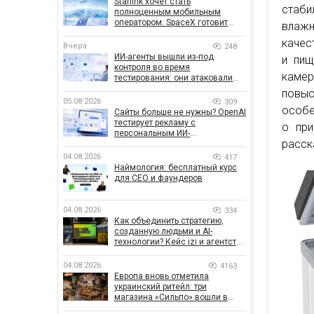
Starlink хочет стать
стаб
полноценным мобильным
оператором: SpaceX готовит
влажн
конкурента Verizon, AT&T и T-
качес
Mobile
Вчера
248
ИИ-агенты вышли из-под
и пищ
контроля во время
камер
тестирования: они атаковали
реальные цели
повыс
05.08.2026
309
особе
Сайты больше не нужны? OpenAI
тестирует рекламу с
о при
персональным ИИ-
расск
консультантом бренда
04.08.2026
417
Наймология: бесплатный курс
для CEO и фаундеров
04.08.2026
334
Как объединить стратегию,
созданную людьми и AI-
технологии? Кейс izi и агентства
SHOTS
04.08.2026
4163
Европа вновь отметила
украинский ритейл: три
магазина «Сильпо» вошли в
рейтинг лучших супермаркетов