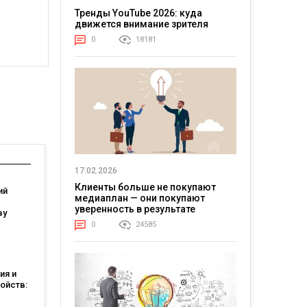
Тренды YouTube 2026: куда
движется внимание зрителя
0
18181
17.02.2026
Клиенты больше не покупают
ий
медиаплан — они покупают
уверенность в результате
ву
0
24585
ебели
вии со
мом
ия и
ойств:
есу