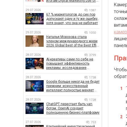
итогам Digital Marketing Day от
Каме
GoIT
29.07.2026
1387
точны
67 % маркетологов до сих пор
охла
допускают одну и ту же ошибку,
хотя знают, что она не работает
витам
камер
29.07.2026
1050
Наталья Морозова стала
лишне
членом международного жюри
панел
2026 Global Best of the Best Effie
Awards
28.07.2026
3799
Пра
AI-креативы сами по себе не
повышают эффективность
рекламы: исследование
Чтобы
показало, что на самом деле
обрат
влияет на эффективность
28.07.2026
1738
кампаний
Google больше никогда не будет
прежним: искусственный
интеллект полностью меняет
правила поиска
28.07.2026
1728
ChatGPT перестает быть чат-
ботом. OpenAI создает
полноценную бизнес-платформу
27.07.2026
753
Крупнейший инвестиционный