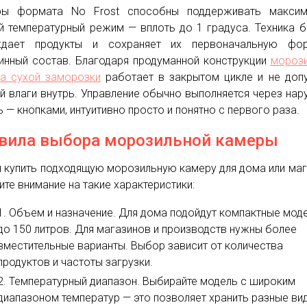
ры формата No Frost способны поддерживать максим
й температурный режим — вплоть до 1 градуса. Техника 
ждает продукты и сохраняет их первоначальную фо
инный состав. Благодаря продуманной конструкции
морози
а сухой заморозки
работает в закрытом цикле и не доп
й влаги внутрь. Управление обычно выполняется через на
ь — кнопками, интуитивно просто и понятно с первого раза.
вила выбора морозильной камеры
 купить подходящую морозильную камеру для дома или маг
ите внимание на такие характеристики:
Объем и назначение. Для дома подойдут компактные мод
до 150 литров. Для магазинов и производств нужны более
вместительные варианты. Выбор зависит от количества
продуктов и частоты загрузки.
Температурный диапазон. Выбирайте модель с широким
диапазоном температур — это позволяет хранить разные ви