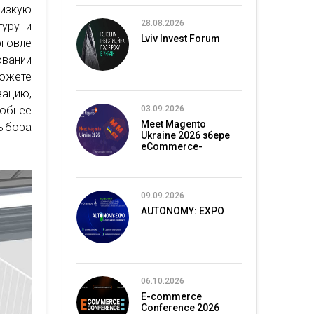
изкую
28.08.2026
туру и
Lviv Invest Forum
рговле
овании
можете
ацию,
робнее
03.09.2026
Meet Magento
ыбора
Ukraine 2026 збере
eCommerce-
спільноту в Києві
09.09.2026
AUTONOMY: EXPO
06.10.2026
E-commerce
Conference 2026