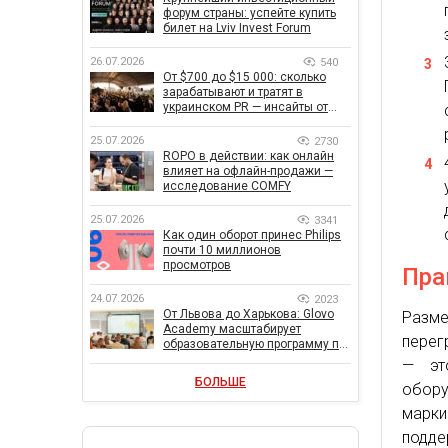
форум страны: успейте купить
билет на Lviv Invest Forum
26.07.2026
540
От $700 до $15 000: сколько
зарабатывают и тратят в
украинском PR — инсайты от
znamy и Women Make Money
25.07.2026
2730
ROPO в действии: как онлайн
влияет на офлайн-продажи —
исследование COMFY
25.07.2026
3341
Как один оборот принес Philips
почти 10 миллионов
просмотров
Пра
24.07.2026
2023
От Львова до Харькова: Glovo
Разм
Academy масштабирует
перег
образовательную программу по
поддержке украинского
— эт
бизнеса
БОЛЬШЕ
обору
марк
подде