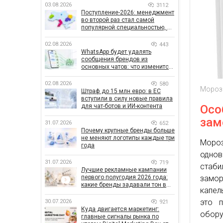
03.08.2026
3112
Поступление-2026: менеджмент
во второй раз стал самой
популярной специальностью, а
количество заявлений —
рекордным за последние 5 лет
02.08.2026
443
WhatsApp будет удалять
сообщения брендов из
основных чатов: что изменится
для бизнеса
02.08.2026
580
Мороз
Штраф до 15 млн евро: в ЕС
вступили в силу новые правила
для чат-ботов и ИИ-контента
Осо
зам
31.07.2026
652
Почему крупные бренды больше
не меняют логотипы каждые три
Мороз
года
одно
31.07.2026
719
стаб
Лучшие рекламные кампании
первого полугодия 2026 года:
замо
какие бренды задавали тон в
капел
отрасли
это 
30.07.2026
921
Куда двигается маркетинг:
обору
главные сигналы рынка по