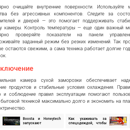
ярно очищайте внутренние поверхности. Используйте 
тва без агрессивных компонентов. Следите за состо
нителей и дверей — это помогает поддерживать стаби
у камеры. Контроль температуры — еще один важный м
лярно проверяйте показатели на панели управле
рживайте заданный режим без резких изменений. Так пр
е остаются свежими, а сама техника работает долгие го
ок.
аключение
зильная камера сухой заморозки обеспечивает над
ние продуктов и стабильные условия охлаждения. Прав
 и соблюдение правил эксплуатации помогают пользов
 бытовой техникой максимально долго и экономить на пл
ектричество.
Boosta и Honeytech
Как ухаживать за
игация
запускают
спецодеждой, чтобы
бесплатную
она служила дольше