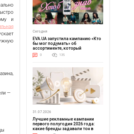
ально
быстро
рму и
льная
Сегодня
ускает
EVA.UA запустила кампанию «Кто
ружную
бы мог подумать» об
ассортименте, который
покупатели не ожидают увидеть
0
135
на платформе
азина,
ели —
31.07.2026
Лучшие рекламные кампании
первого полугодия 2026 года:
какие бренды задавали тон в
ды
отрасли