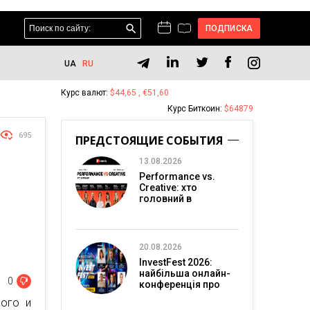
ПОДПИСКА
UA
RU
Курс валют:
$44,65 , €51,60
Курс Биткоин:
$64879
695
ПРЕДСТОЯЩИЕ СОБЫТИЯ
13.08.2026
Performance vs.
Creative: хто
головний в
перформанс-
маркетингу?
20.08.2026
InvestFest 2026:
найбільша онлайн-
0
конференція про
інвестиції
рого и