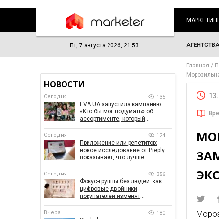
МАРКЕТИН
АГЕНТСТВ
Пт, 7 августа 2026, 21:53
Главная
П
Морозильна
НОВОСТИ
13
Сегодня
135
EVA.UA запустила кампанию
«Кто бы мог подумать» об
Вре
ассортименте, который
покупатели не ожидают увидеть
МО
на платформе
Сегодня
124
Приложение или репетитор:
новое исследование от Preply
ЗА
показывает, что лучше
помогает заговорить на
ЭК
иностранном языке
Сегодня
356
Фокус-группы без людей: как
цифровые двойники
покупателей изменят
маркетинговые исследования
Вчера
Мороз
180