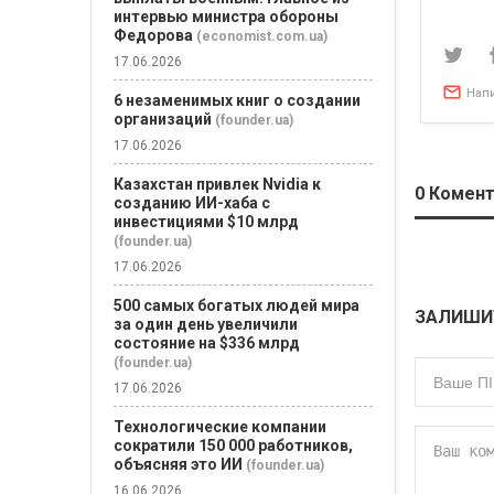
интервью министра обороны
зап
Федорова
(economist.com.ua)
17.06.2026
Нап
6 незаменимых книг о создании
организаций
(founder.ua)
17.06.2026
Казахстан привлек Nvidia к
0
Комент
созданию ИИ-хаба с
инвестициями $10 млрд
(founder.ua)
17.06.2026
500 самых богатых людей мира
ЗАЛИШИ
за один день увеличили
состояние на $336 млрд
(founder.ua)
17.06.2026
Технологические компании
сократили 150 000 работников,
объясняя это ИИ
(founder.ua)
16.06.2026