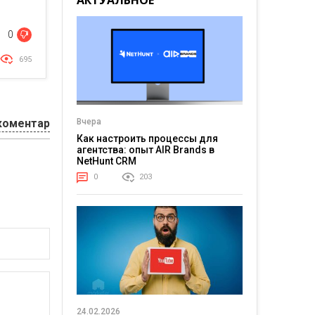
АКТУАЛЬНОЕ
0
695
Вчера
коментар
Как настроить процессы для
агентства: опыт AIR Brands в
NetHunt CRM
0
203
24.02.2026