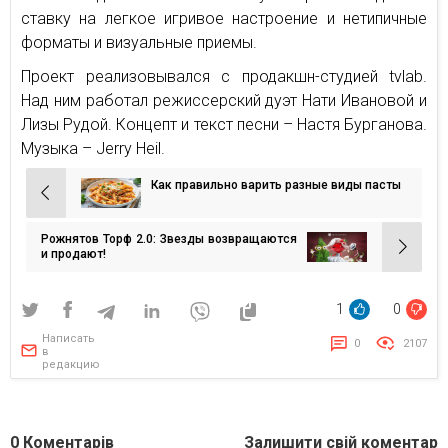
ставку на легкое игривое настроение и нетипичные
форматы и визуальные приемы.
Проект реализовывался с продакшн-студией tvlab.
Над ним работал режиссерский дуэт Нати Ивановой и
Лизы Рудой. Концепт и текст песни – Настя Бурганова.
Музыка – Jerry Heil.
Как правильно варить разные виды пасты
Навигация
по
Рожнятов Торф 2.0: Звезды возвращаются
записям
и продают!
1
0
Написать
0
2107
в
редакцию
0
Коментарів
Залишити свій коментар