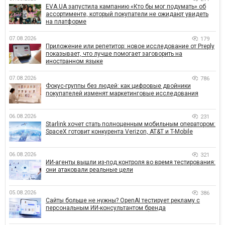
EVA.UA запустила кампанию «Кто бы мог подумать» об
ассортименте, который покупатели не ожидают увидеть
на платформе
07.08.2026
179
Приложение или репетитор: новое исследование от Preply
показывает, что лучше помогает заговорить на
иностранном языке
07.08.2026
786
Фокус-группы без людей: как цифровые двойники
покупателей изменят маркетинговые исследования
06.08.2026
231
Starlink хочет стать полноценным мобильным оператором:
SpaceX готовит конкурента Verizon, AT&T и T-Mobile
06.08.2026
321
ИИ-агенты вышли из-под контроля во время тестирования:
они атаковали реальные цели
05.08.2026
386
Сайты больше не нужны? OpenAI тестирует рекламу с
персональным ИИ-консультантом бренда