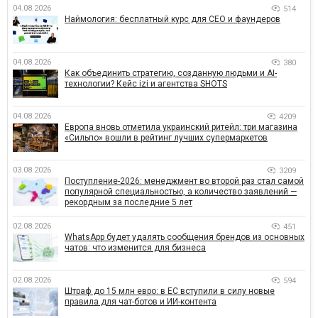
04.08.2026
514
Наймология: бесплатный курс для CEO и фаундеров
04.08.2026
380
Как объединить стратегию, созданную людьми и AI-
технологии? Кейс izi и агентства SHOTS
04.08.2026
4209
Европа вновь отметила украинский ритейл: три магазина
«Сильпо» вошли в рейтинг лучших супермаркетов
03.08.2026
3209
Поступление-2026: менеджмент во второй раз стал самой
популярной специальностью, а количество заявлений —
рекордным за последние 5 лет
02.08.2026
451
WhatsApp будет удалять сообщения брендов из основных
чатов: что изменится для бизнеса
02.08.2026
594
Штраф до 15 млн евро: в ЕС вступили в силу новые
правила для чат-ботов и ИИ-контента