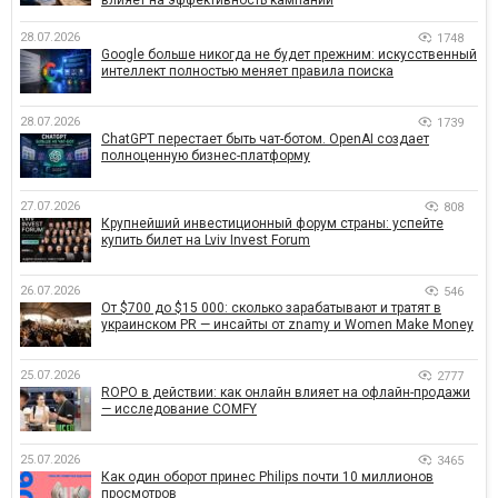
влияет на эффективность кампаний
28.07.2026
1748
Google больше никогда не будет прежним: искусственный
интеллект полностью меняет правила поиска
28.07.2026
1739
ChatGPT перестает быть чат-ботом. OpenAI создает
полноценную бизнес-платформу
27.07.2026
808
Крупнейший инвестиционный форум страны: успейте
купить билет на Lviv Invest Forum
26.07.2026
546
От $700 до $15 000: сколько зарабатывают и тратят в
украинском PR — инсайты от znamy и Women Make Money
25.07.2026
2777
ROPO в действии: как онлайн влияет на офлайн-продажи
— исследование COMFY
25.07.2026
3465
Как один оборот принес Philips почти 10 миллионов
просмотров