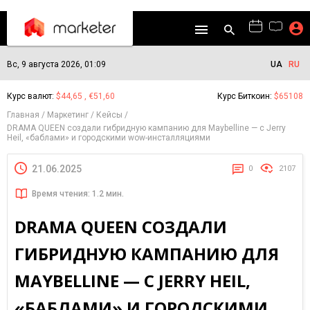
Вс, 9 августа 2026, 01:09
UA
RU
Курс валют:
$44,65 , €51,60
Курс Биткоин:
$65108
Главная
Маркетинг
Кейсы
DRAMA QUEEN создали гибридную кампанию для Maybelline — с Jerry
Heil, «баблами» и городскими wow-инсталляциями
21.06.2025
0
2107
Время чтения: 1.2 мин.
DRAMA QUEEN СОЗДАЛИ
ГИБРИДНУЮ КАМПАНИЮ ДЛЯ
MAYBELLINE — С JERRY HEIL,
«БАБЛАМИ» И ГОРОДСКИМИ