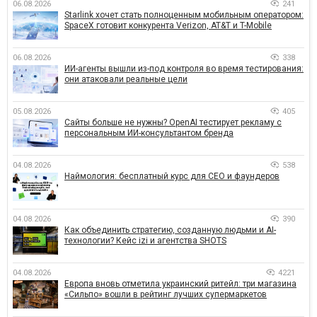
06.08.2026
241
Starlink хочет стать полноценным мобильным оператором:
SpaceX готовит конкурента Verizon, AT&T и T-Mobile
06.08.2026
338
ИИ-агенты вышли из-под контроля во время тестирования:
они атаковали реальные цели
05.08.2026
405
Сайты больше не нужны? OpenAI тестирует рекламу с
персональным ИИ-консультантом бренда
04.08.2026
538
Наймология: бесплатный курс для CEO и фаундеров
04.08.2026
390
Как объединить стратегию, созданную людьми и AI-
технологии? Кейс izi и агентства SHOTS
04.08.2026
4221
Европа вновь отметила украинский ритейл: три магазина
«Сильпо» вошли в рейтинг лучших супермаркетов