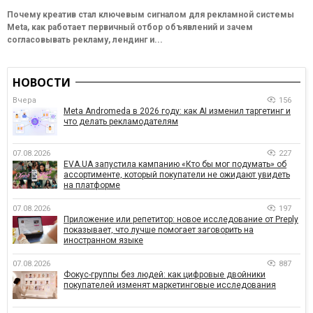
Почему креатив стал ключевым сигналом для рекламной системы
Meta, как работает первичный отбор объявлений и зачем
согласовывать рекламу, лендинг и...
НОВОСТИ
Вчера
156
Meta Andromeda в 2026 году: как AI изменил таргетинг и
что делать рекламодателям
07.08.2026
227
EVA.UA запустила кампанию «Кто бы мог подумать» об
ассортименте, который покупатели не ожидают увидеть
на платформе
07.08.2026
197
Приложение или репетитор: новое исследование от Preply
показывает, что лучше помогает заговорить на
иностранном языке
07.08.2026
887
Фокус-группы без людей: как цифровые двойники
покупателей изменят маркетинговые исследования