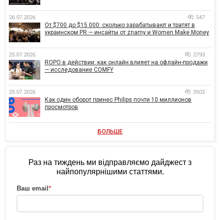
26.07.2026
547
От $700 до $15 000: сколько зарабатывают и тратят в
украинском PR — инсайты от znamy и Women Make Money
25.07.2026
2793
ROPO в действии: как онлайн влияет на офлайн-продажи
— исследование COMFY
25.07.2026
3502
Как один оборот принес Philips почти 10 миллионов
просмотров
БОЛЬШЕ
Раз на тиждень ми відправляємо дайджест з
найпопулярнішими статтями.
Ваш email
*