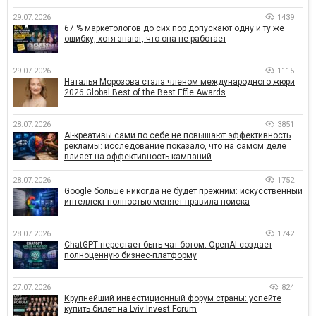
29.07.2026
1439
67 % маркетологов до сих пор допускают одну и ту же
ошибку, хотя знают, что она не работает
29.07.2026
1115
Наталья Морозова стала членом международного жюри
2026 Global Best of the Best Effie Awards
28.07.2026
3851
AI-креативы сами по себе не повышают эффективность
рекламы: исследование показало, что на самом деле
влияет на эффективность кампаний
28.07.2026
1752
Google больше никогда не будет прежним: искусственный
интеллект полностью меняет правила поиска
28.07.2026
1742
ChatGPT перестает быть чат-ботом. OpenAI создает
полноценную бизнес-платформу
27.07.2026
824
Крупнейший инвестиционный форум страны: успейте
купить билет на Lviv Invest Forum