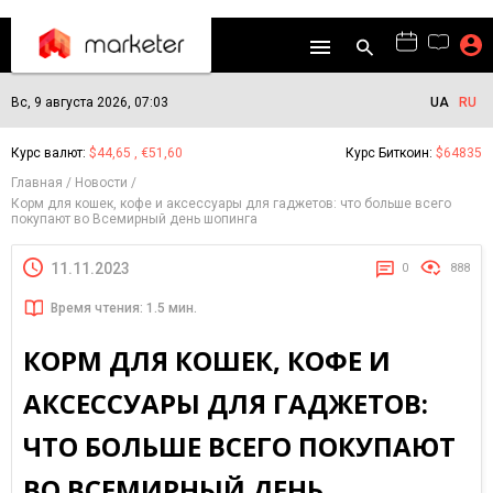
Вс, 9 августа 2026, 07:03
UA
RU
Курс валют:
$44,65 , €51,60
Курс Биткоин:
$64835
Главная
Новости
Корм для кошек, кофе и аксессуары для гаджетов: что больше всего
покупают во Всемирный день шопинга
11.11.2023
0
888
Время чтения: 1.5 мин.
КОРМ ДЛЯ КОШЕК, КОФЕ И
АКСЕССУАРЫ ДЛЯ ГАДЖЕТОВ:
ЧТО БОЛЬШЕ ВСЕГО ПОКУПАЮТ
ВО ВСЕМИРНЫЙ ДЕНЬ