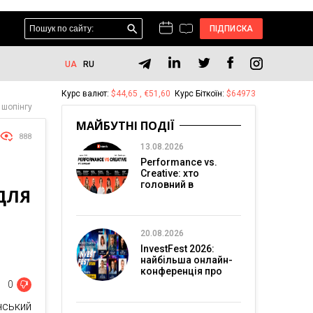
ПІДПИСКА
UA
RU
Курс валют:
$44,65 , €51,60
Курс Біткоїн:
$64973
 шопінгу
МАЙБУТНІ ПОДІЇ
888
13.08.2026
Performance vs.
Creative: хто
головний в
 ДЛЯ
перформанс-
маркетингу?
20.08.2026
InvestFest 2026:
найбільша онлайн-
конференція про
інвестиції
0
нський