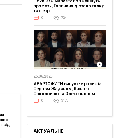
Поки 97% маркетологів пишуть
промпти, Галичина дістала голку
та фетр
0
724
25.06.2026
#ВАРТОЖИТИ випустив ролик із
Сергієм Жаданом, Яніною
Соколовою та Олександром
Тереном про життя в постійній
0
3173
напрузі
чи
нове
я від
зує, що
АКТУАЛЬНЕ
магає