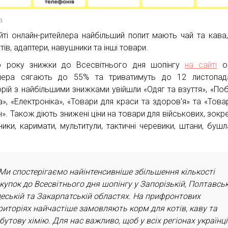
a
йті онлайн-ритейлера найбільший попит мають чай та кава
тів, адаптери, навушники та інші товари.
 року знижки до Всесвітнього дня шопінгу
на сайті
он
лера сягають до 55% та триватимуть до 12 листопад
орій з найбільшими знижками увійшли «Одяг та взуття», «По
ка», «Електроніка», «Товари для краси та здоров’я» та «Това
н». Також діють знижені ціни на товари для військових, зокр
ники, каримати, мультитули, тактичні черевики, штани, бушл
Ми спостерігаємо найінтенсивніше збільшення кількості
купок до Всесвітнього дня шопінгу у Запорізькій, Полтавськ
еській та Закарпатській областях. На прифронтових
риторіях найчастіше замовляють корм для котів, каву та
бутову хімію. Для нас важливо, щоб у всіх регіонах українці