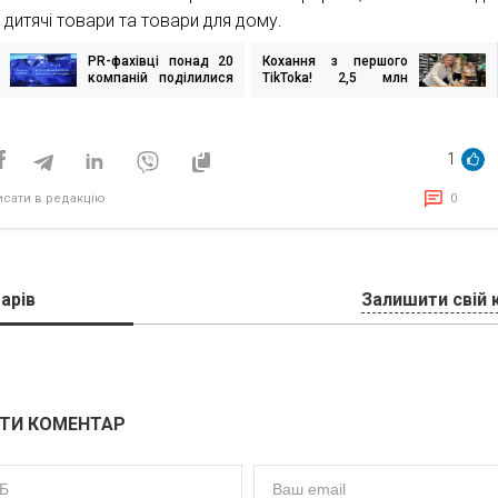
 дитячі товари та товари для дому.
PR-фахівці понад 20
Кохання з першого
ігація
компаній поділилися
TikTokа! 2,5 млн
исів
стратегіями
переглядів за три
комунікацій на PR
доби набрав TikTok
марафоні у Києві
АЗК UPG
1
исати в редакцію
0
арів
Залишити свій 
ТИ КОМЕНТАР