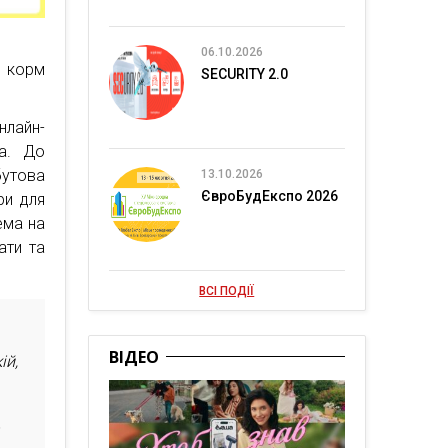
06.10.2026
, корм
SECURITY 2.0
лайн-
а. До
бутова
13.10.2026
ЄвроБудЕкспо 2026
ри для
ема на
ати та
ВСІ ПОДІЇ
ВІДЕО
ій,