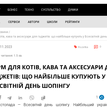
Г
БІЗНЕС
ТЕХНО
СУСПІЛЬСТВО
ДУМКИ
А
СЕРВІСИ
АВТОРИ
ШКОЛИ
РЕЙТИНГИ
овини
тів, кава та аксесуари для гаджетів: що найбільше купують у Всесвітній день
.11.2023
0
Rozetka
 читання: 1.5 хв.
М ДЛЯ КОТІВ, КАВА ТА АКСЕСУАРИ
ДЖЕТІВ: ЩО НАЙБІЛЬШЕ КУПУЮТЬ У
СВІТНІЙ ДЕНЬ ШОПІНГУ
1
стопада — Всесвітній день шопінгу. Найбільший украї