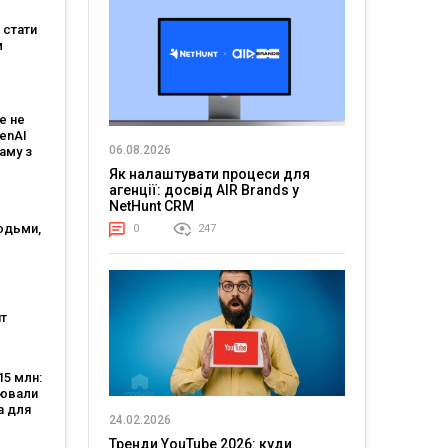
 мовою
е стати
м
:
є
е не
 і T-
penAI
06.08.2026
аму з
им ШІ-
Як налаштувати процеси для
том
агенції: досвід AIR Brands у
NetHunt CRM
юдьми,
0
247
огії?
генції
т
нішою
тю, а
5 млн:
аяв —
цювали
 5
а для
24.02.2026
-
Тренди YouTube 2026: куди