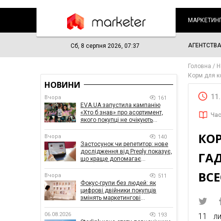
МАРКЕТИН
АГЕНТСТВ
Сб, 8 серпня 2026, 07:37
Головна
Н
Корм для ко
НОВИНИ
11
Вчора
161
EVA.UA запустила кампанію
«Хто б знав» про асортимент,
Час
якого покупці не очікують
побачити на платформі
КОР
Вчора
140
Застосунок чи репетитор: нове
дослідження від Preply показує,
ГА
що краще допомагає
заговорити іноземною мовою
ВСЕ
Вчора
511
Фокус-групи без людей: як
цифрові двійники покупців
змінять маркетингові
дослідження
06.08.2026
193
11 ли