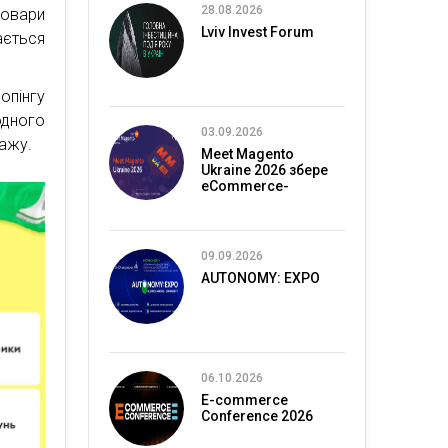
28.08.2026
овари
Lviv Invest Forum
ється
опінгу
одного
03.09.2026
дажу.
Meet Magento
Ukraine 2026 збере
eCommerce-
спільноту в Києві
09.09.2026
AUTONOMY: EXPO
06.10.2026
E-commerce
Conference 2026