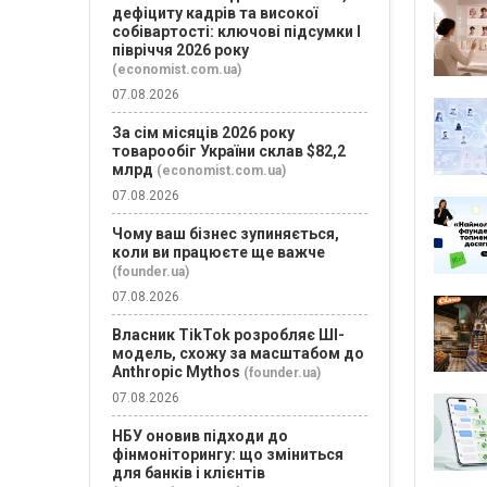
дефіциту кадрів та високої
собівартості: ключові підсумки І
півріччя 2026 року
(economist.com.ua)
07.08.2026
За сім місяців 2026 року
товарообіг України склав $82,2
млрд
(economist.com.ua)
07.08.2026
Чому ваш бізнес зупиняється,
коли ви працюєте ще важче
(founder.ua)
07.08.2026
Власник TikTok розробляє ШІ-
модель, схожу за масштабом до
Anthropic Mythos
(founder.ua)
07.08.2026
НБУ оновив підходи до
фінмоніторингу: що зміниться
для банків і клієнтів