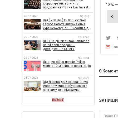
форум країни: встигніть
18% —
придбати квиток на Lviv Invest
Forum
Нав
26.07.2026
543
Від $700 до $15 000: скільки
зап
заробляють та витрачають в
українському PR — інсайти від
znamy та Women Make Money
25.07.2026
2748
ROPO в дії: як онлайн впливає
на офлайн-продажі —
Нап
дослідження COMFY
25.07.2026
3384
Як один оберт приніс Philips
майже 10 мільйонів переглядів
0
Комент
24.07.2026
2027
Від Львова до Харкова: Glovo
Academy масштабує освітню
програму для підтримки
українського бізнесу
ЗАЛИШИ
БІЛЬШЕ