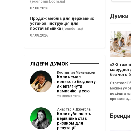
(economist.com.ua)
07.08.2026
Думки
Продаж меблів для державних
установ: інструкція для
постачальника
(founder.ua)
07.08.2026
ЛІДЕРИ ДУМОК
«2-3 тижн
марудної 
Костянтин Мельников
без чого б
Коли немає
немає сен
великого бюджету:
Стратсесії 
проводит
як витягнути
можна умо
стратегіч
кампанію ідеєю
поділити на 
23 липня 2026
провальна,
збалансова
трансформа
Анастасія Джогола
Коли публічність
Бренди
Провальна 
керівника стає
«рефлексія
ризиком для
канапе» бе
репутації
результату..