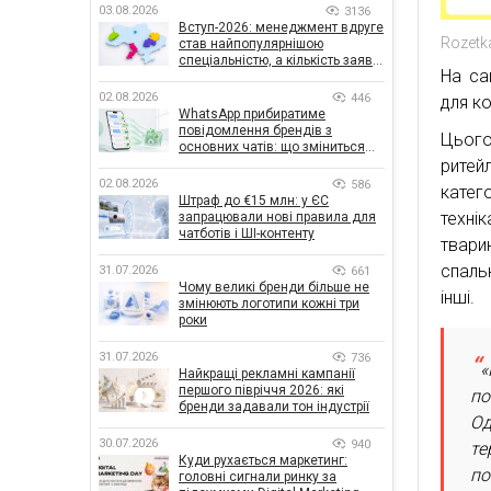
03.08.2026
3136
Вступ-2026: менеджмент вдруге
Rozetk
став найпопулярнішою
спеціальністю, а кількість заяв
На са
— рекордна за 5 років
02.08.2026
446
для ко
WhatsApp прибиратиме
повідомлення брендів з
Цього
основних чатів: що зміниться
ритей
для бізнесу
02.08.2026
586
катег
Штраф до €15 млн: у ЄС
техні
запрацювали нові правила для
чатботів і ШІ-контенту
твари
спаль
31.07.2026
661
Чому великі бренди більше не
інші.
змінюють логотипи кожні три
роки
31.07.2026
736
«
Найкращі рекламні кампанії
першого півріччя 2026: які
по
бренди задавали тон індустрії
Од
30.07.2026
940
те
Куди рухається маркетинг:
по
головні сигнали ринку за