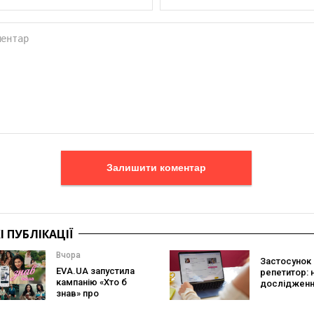
Залишити коментар
 ПУБЛІКАЦІЇ
Вчора
Застосунок 
EVA.UA запустила
репетитор: 
кампанію «Хто б
дослідженн
знав» про
Preply пока
асортимент, якого
краще допо