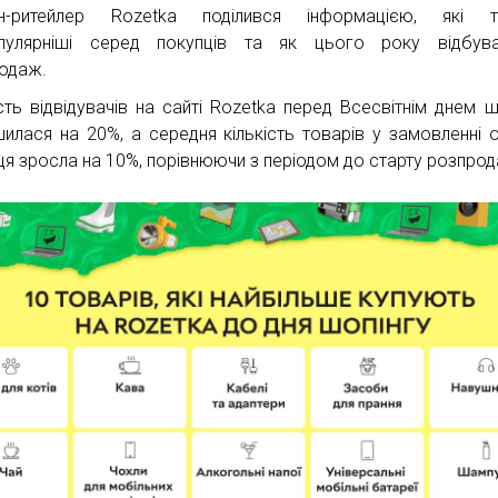
йн-ритейлер Rozetka поділився інформацією, які т
пулярніші серед покупців та як цього року відбува
одаж.
ість відвідувачів на сайті Rozetka перед Всесвітнім днем ш
шилася на 20%, а середня кількість товарів у замовленні 
ця зросла на 10%, порівнюючи з періодом до старту розпро