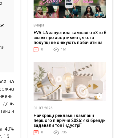
д
ож
Вчора
EVA.UA запустила кампанію «Хто б
знав» про асортимент, якого
покупці не очікують побачити на
та
платформі
0
161
вся на
рожча
ивень.
 день
31.07.2026
танція
Найкращі рекламні кампанії
першого півріччя 2026: які бренди
задавали тон індустрії
зі 40%
0
736
, 16 –