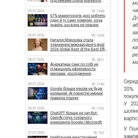
підсумками Digital Marketing
мо
Day від GoIT
ча
29.07.2026
1408
67% маркетологів досі роблять
Дл
одну й ту саму помилку, хоча
зб
знають, що вона не працює
за
29.07.2026
1068
по
Наталія Морозова стала
членкинею міжнародного журі
ка
2026 Global Best of the Best Effie
ре
Awards
28.07.2026
3811
ма
AI-креативи самі по собі не
підвищують ефективність
реклами: дослідження
показало, що насправді
Серед
впливає на ефективність
28.07.2026
1740
кампаній
20%, 
Google більше ніколи не буде
колишнім: AI повністю змінює
покуп
правила пошуку
У 202
28.07.2026
1731
шопін
ChatGPT більше не чат-бот:
варті
OpenAI готує головного
конкурента Google і Microsoft
У Пол
27.07.2026
767
замов
Найбільший інвестиційний