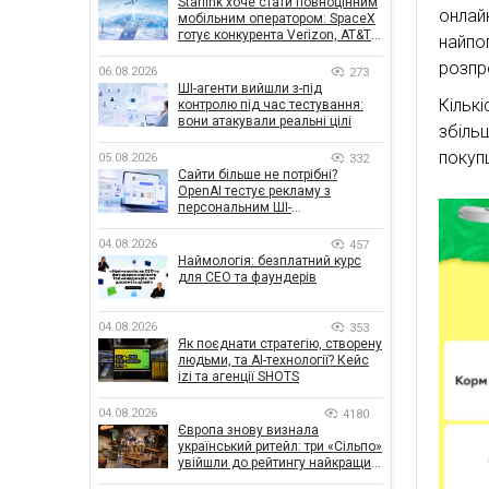
Starlink хоче стати повноцінним
онла
мобільним оператором: SpaceX
готує конкурента Verizon, AT&T і
найпо
T-Mobile
розпр
06.08.2026
273
ШІ-агенти вийшли з-під
Кільк
контролю під час тестування:
вони атакували реальні цілі
збіль
покуп
05.08.2026
332
Сайти більше не потрібні?
OpenAI тестує рекламу з
персональним ШІ-
консультантом бренду
04.08.2026
457
Наймологія: безплатний курс
для CEO та фаундерів
04.08.2026
353
Як поєднати стратегію, створену
людьми, та AI-технології? Кейс
izi та агенції SHOTS
04.08.2026
4180
Європа знову визнала
український ритейл: три «Сільпо»
увійшли до рейтингу найкращих
супермаркетів