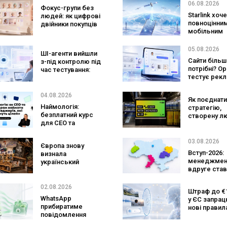
покупці не
заговорити
06.08.2026
Фокус-групи без
очікують побачити
іноземною
Starlink хоч
людей: як цифрові
на платформі
повноцінни
двійники покупців
мобільним
змінять
оператором
маркетингові
SpaceX готу
дослідження
05.08.2026
ШІ-агенти вийшли
конкурента
Сайти більш
з-під контролю під
Verizon, AT&T
потрібні? O
час тестування:
Mobile
тестує рекл
вони атакували
персональн
реальні цілі
консультан
04.08.2026
Як поєднати
бренду
Наймологія:
стратегію,
безплатний курс
створену л
для CEO та
та AI-технол
фаундерів
Кейс izi та а
SHOTS
03.08.2026
Європа знову
Вступ-2026:
визнала
менеджмен
український
вдруге став
ритейл: три
найпопуляр
«Сільпо» увійшли
спеціальніс
до рейтингу
02.08.2026
Штраф до €1
кількість з
найкращих
WhatsApp
у ЄС запра
рекордна за
супермаркетів
прибиратиме
нові правил
років
повідомлення
чатботів і ШІ
брендів з
контенту