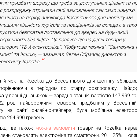
гли придбати щоразу що треба за доступними цінами та пі
с розпродажу отримали свої замовлення так само швидко.
я цього на період знижок до Всесвітнього дня шопінгу ми
ільшили кількість курʼєрів та працівників на складах, а так
пустили безплатне доставлення до дверей на будь-який
верх навіть без ліфта. Ця послуга діє на деякі товари у
тегоріях “ТБ й електроніка”, “Побутова техніка”, “Сантехніка 
монт” та інших», — зазначає Євген Образок, директор з
ркетингу Rozetka.
ній чек на Rozetka до Всесвітнього дня шопінгу збільши
порівнюючи з періодом до старту розпродажу. Найдо
ка у перші дні знижок — зарядна станція вартістю 147 999 гр
2 році найдорожчим товаром, придбаним у Всесвітній
гу на сайті онлайн-ритейлера, була мобільна електрос
стю 264 990 гривень.
ьщі, де також
можна замовити
товари на Rozetka, нара
лень становлять електроніка та смартфони, 20 – 25% — одяг