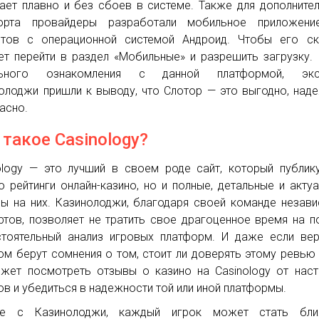
ает плавно и без сбоев в системе. Также для дополните
орта провайдеры разработали мобильное приложени
тов с операционной системой Андроид. Чтобы его ска
ет перейти в раздел «Мобильные» и разрешить загрузку.
льного ознакомления с данной платформой, экс
олоджи пришли к выводу, что Слотор — это выгодно, над
асно.
 такое Casinology?
ology — это лучший в своем роде сайт, который публик
о рейтинги онлайн-казино, но и полные, детальные и акту
ы на них. Казинолоджи, благодаря своей команде незав
ртов, позволяет не тратить свое драгоценное время на п
тоятельный анализ игровых платформ. И даже если ве
ом берут сомнения о том, стоит ли доверять этому ревью 
жет посмотреть отзывы о казино на Casinology от нас
ов и убедиться в надежности той или иной платформы.
те с Казинолоджи, каждый игрок может стать бл