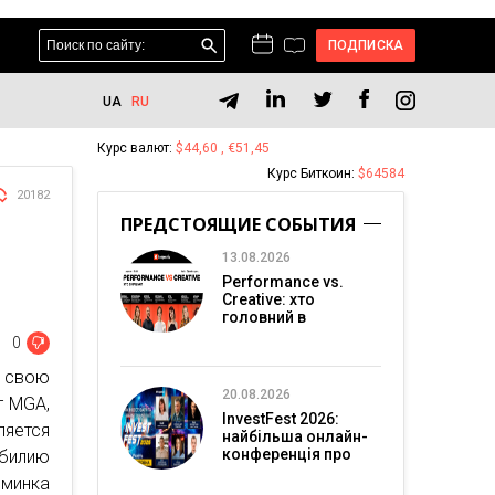
ПОДПИСКА
UA
RU
Курс валют:
$44,60 , €51,45
Курс Биткоин:
$64584
20182
ПРЕДСТОЯЩИЕ СОБЫТИЯ
13.08.2026
Performance vs.
Creative: хто
головний в
перформанс-
0
маркетингу?
 свою
20.08.2026
т MGA,
InvestFest 2026:
яется
найбільша онлайн-
конференція про
обилию
інвестиції
минка