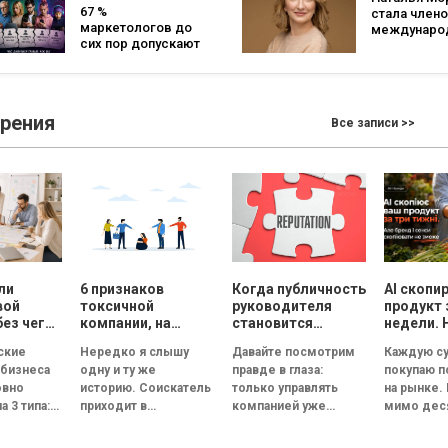
Day от GoIT
тон в отрасли
67 %
стала член
маркетологов до
междунаро
сих пор допускают
жюри 2026 G
одну и ту же
Best of the B
ошибку, хотя
Effie Awards
знают, что она не
работает
зрения
Все записи >>
ли
6 признаков
Когда публичность
AI скопи
вой
токсичной
руководителя
продукт 
без чего
компании, на
становится
недели. 
ет
которые нужно
риском для
смыслы
ские
Нередко я слышу
Давайте посмотрим
Каждую су
обратить
репутации
скопиров
 бизнеса
одну и ту же
правде в глаза:
покупаю 
ь
внимание на
сможет
овно
историю. Соискатель
только управлять
на рынке.
ческую
собеседовании
а 3 типа:
приходит в
компанией уже
мимо дес
великолепный офис,
недостаточно.
прилавков
ванная и
его встречает
Руководитель
Помидоры