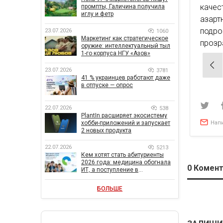
качес
промпты, Галичина получила
иглу и фетр
азарт
подр
23.07.2026
1060
Маркетинг как стратегическое
прозр
оружие: интеллектуальный тыл
1-го корпуса НГУ «Азов»
Нав
23.07.2026
3781
по
41 % украинцев работают даже
в отпуске — опрос
зап
22.07.2026
538
PlantIn расширяет экосистему
Нап
хобби-приложений и запускает
2 новых продукта
22.07.2026
5213
Кем хотят стать абитуриенты
2026 года: медицина обогнала
0
Комент
ИТ, а поступление в
государственный вуз остается
главной целью
БОЛЬШЕ