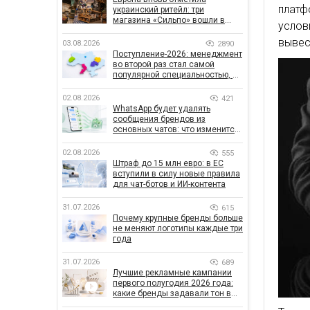
платф
украинский ритейл: три
магазина «Сильпо» вошли в
услов
рейтинг лучших супермаркетов
вывес
03.08.2026
2890
Поступление-2026: менеджмент
во второй раз стал самой
популярной специальностью, а
количество заявлений —
рекордным за последние 5 лет
02.08.2026
421
WhatsApp будет удалять
сообщения брендов из
основных чатов: что изменится
для бизнеса
02.08.2026
555
Штраф до 15 млн евро: в ЕС
вступили в силу новые правила
для чат-ботов и ИИ-контента
31.07.2026
615
Почему крупные бренды больше
не меняют логотипы каждые три
года
31.07.2026
689
Лучшие рекламные кампании
первого полугодия 2026 года:
какие бренды задавали тон в
отрасли