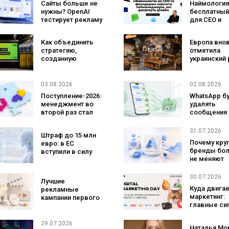
Сайты больше не
Наймология
нужны? OpenAI
бесплатный
тестирует рекламу
для CEO и
с персональным
фаундеров
ИИ-консультантом
Как объединить
Европа вно
бренда
стратегию,
отметила
созданную
украинский 
людьми и AI-
три магазин
технологии? Кейс
«Сильпо» в
izi и агентства
рейтинг луч
03.08.2026
02.08.2026
SHOTS
супермарке
Поступление-2026:
WhatsApp б
менеджмент во
удалять
второй раз стал
сообщения
самой популярной
брендов из
специальностью,
основных ч
31.07.2026
Штраф до 15 млн
а количество
что изменит
Почему кру
евро: в ЕС
заявлений —
бизнеса
бренды бо
вступили в силу
рекордным за
не меняют
новые правила
последние 5 лет
логотипы 
для чат-ботов и
три года
ИИ-контента
30.07.2026
Лучшие
Куда двига
рекламные
маркетинг:
кампании первого
главные си
полугодия 2026
рынка по ит
года: какие
Digital Marke
бренды задавали
29.07.2026
Наталья Мо