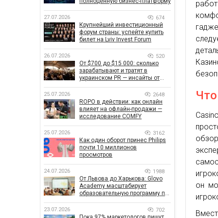
полноценную бизнес-платформу
работ
комф
27.07.2026
674
Крупнейший инвестиционный
гадже
форум страны: успейте купить
следу
билет на Lviv Invest Forum
дета
26.07.2026
520
Казин
От $700 до $15 000: сколько
зарабатывают и тратят в
безоп
украинском PR — инсайты от
znamy и Women Make Money
Что
25.07.2026
2648
ROPO в действии: как онлайн
влияет на офлайн-продажи —
Casin
исследование COMFY
прост
25.07.2026
3162
обзор
Как один оборот принес Philips
почти 10 миллионов
экспе
просмотров
самос
24.07.2026
1988
игрок
От Львова до Харькова: Glovo
он мо
Academy масштабирует
образовательную программу по
игрок
поддержке украинского
бизнеса
23.07.2026
702
Вмес
Пока 97% маркетологов пишут