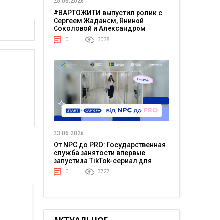
25.06.2026
#ВАРТОЖИТИ выпустил ролик с
Сергеем Жаданом, Яниной
Соколовой и Александром
Тереном о жизни в постоянном
0
3038
напряжении
23.06.2026
От NPC до PRO: Государственная
служба занятости впервые
запустила TikTok-сериал для
молодежи
0
3727