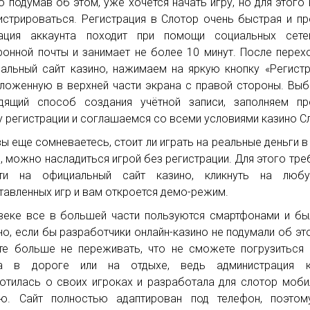
о подумав об этом, уже хочется начать игру, но для этого
истрироваться. Регистрация в Слотор очень быстрая и пр
вация аккаунта походит при помощи социальных сете
ронной почты и занимает не более 10 минут. После перех
альный сайт казино, нажимаем на яркую кнопку «Регистр
ложенную в верхней части экрана с правой стороны. Вы
дящий способ создания учётной записи, заполняем пр
 регистрации и соглашаемся со всеми условиями казино С
вы еще сомневаетесь, стоит ли играть на реальные деньги в 
o, можно насладиться игрой без регистрации. Для этого тре
йти на официальный сайт казино, кликнуть на люб
тавленных игр и вам откроется демо-режим.
веке все в большей части пользуются смартфонами и б
но, если бы разработчики онлайн-казино не подумали об эт
е больше не переживать, что не сможете погрузиться
та в дороге или на отдыхе, ведь администрация к
отилась о своих игроках и разработала для слотор моб
ю. Сайт полностью адаптирован под телефон, поэтом