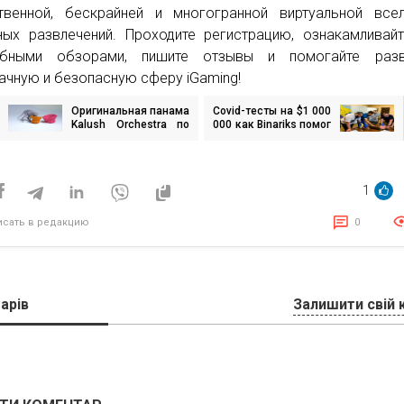
твенной, бескрайней и многогранной виртуальной все
ных развлечений. Проходите регистрацию, ознакамливай
обными обзорами, пишите отзывы и помогайте разв
ачную и безопасную сферу iGaming!
Оригинальная панама
Covid-тесты на $1 000
игация
Kalush Orchestra по
000 как Binariks помог
Евровидению:
клиенту доставить
создана брендом
гуманитарку
исям
Shkoura
1
исать в редакцию
0
арів
Залишити свій 