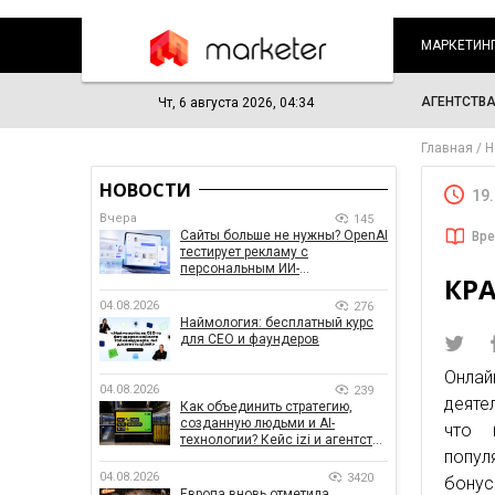
МАРКЕТИН
АГЕНТСТВ
Чт, 6 августа 2026, 04:34
Главная
Н
НОВОСТИ
19
Вчера
145
Сайты больше не нужны? OpenAI
Вре
тестирует рекламу с
персональным ИИ-
КРА
консультантом бренда
04.08.2026
276
Наймология: бесплатный курс
для CEO и фаундеров
Онла
04.08.2026
239
деяте
Как объединить стратегию,
созданную людьми и AI-
что 
технологии? Кейс izi и агентства
попул
SHOTS
04.08.2026
3420
бону
Европа вновь отметила