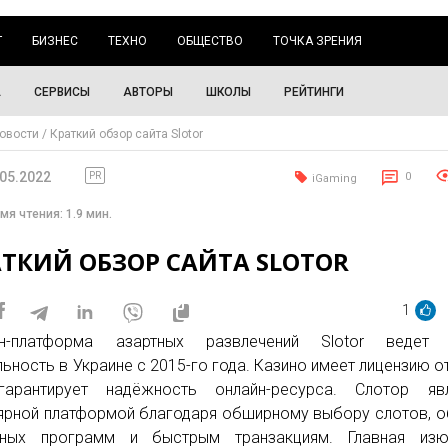
Г
БИЗНЕС
ТЕХНО
ОБЩЕСТВО
ТОЧКА ЗРЕНИЯ
А
СЕРВИСЫ
АВТОРЫ
ШКОЛЫ
РЕЙТИНГИ
овости
Краткий обзор сайта Slotor
.05.2022
PR
0
iGaming
мя чтения: 1.9 мин.
ТКИЙ ОБЗОР САЙТА SLOTOR
1
йн-платформа азартных развлечений Slotor ведет
льность в Украине с 2015-го года. Казино имеет лицензию о
гарантирует надёжность онлайн-ресурса. Слотор явл
ярной платформой благодаря обширному выбору слотов, 
сных программ и быстрым транзакциям. Главная изю