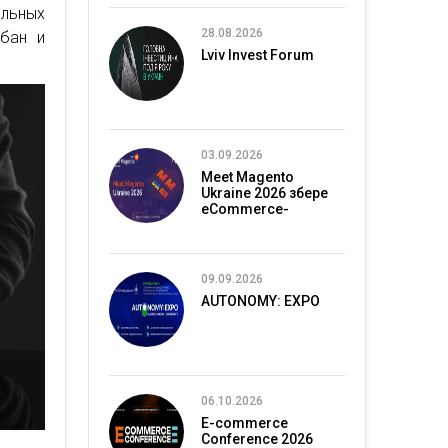
ельных
28.08.2026
бан и
Lviv Invest Forum
03.09.2026
Meet Magento
Ukraine 2026 збере
eCommerce-
спільноту в Києві
09.09.2026
AUTONOMY: EXPO
06.10.2026
E-commerce
Conference 2026