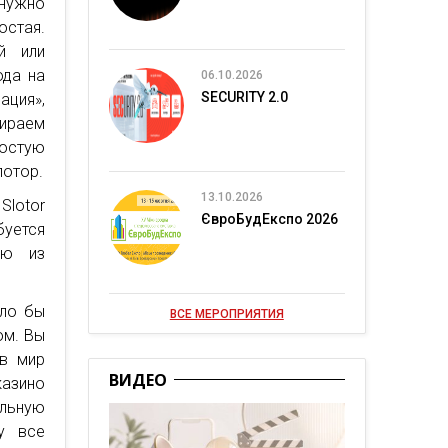
 нужно
остая.
й или
ода на
06.10.2026
SECURITY 2.0
ация»,
бираем
остую
лотор.
13.10.2026
Slotor
ЄвроБудЕкспо 2026
буется
ую из
ыло бы
ВСЕ МЕРОПРИЯТИЯ
ом. Вы
 в мир
ВИДЕО
азино
ильную
у все