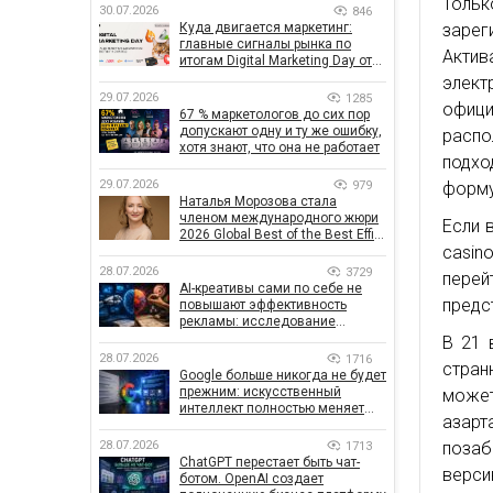
Тольк
30.07.2026
846
зарег
Куда двигается маркетинг:
главные сигналы рынка по
Акти
итогам Digital Marketing Day от
GoIT
элект
29.07.2026
1285
офици
67 % маркетологов до сих пор
допускают одну и ту же ошибку,
распо
хотя знают, что она не работает
подхо
29.07.2026
979
форму
Наталья Морозова стала
членом международного жюри
Если 
2026 Global Best of the Best Effie
casin
Awards
28.07.2026
3729
пере
AI-креативы сами по себе не
предс
повышают эффективность
рекламы: исследование
показало, что на самом деле
В 21 
влияет на эффективность
28.07.2026
1716
стран
кампаний
Google больше никогда не будет
прежним: искусственный
может
интеллект полностью меняет
азар
правила поиска
позаб
28.07.2026
1713
ChatGPT перестает быть чат-
верси
ботом. OpenAI создает