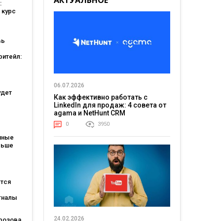
АКТУАЛЬНОЕ
:
 курс
вь
ритейл:
а
ошли в
ших
06.07.2026
тов
удет
Как эффективно работать с
LinkedIn для продаж: 4 совета от
agama и NetHunt CRM
атов:
0
3950
ся для
пные
льше
каждые
ется
гналы
огам
ting
24.02.2026
розова