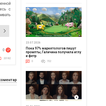
ленной
тесь с
ивать
23.07.2026
Пока 97% маркетологов пишут
0
промпты, Галичина получила иглу
и фетр
20182
0
702
коментар