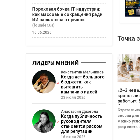
Пороховая бочка IT-индустрии:
как массовые сокращения ради
ИИ раскалывают рынок
(founder.ua)
16.06.2026
Точка 
ЛИДЕРЫ МНЕНИЙ
Константин Мельников
Когда нет большого
бюджета: как
вытащить
«2–3 неде
кампанию идеей
кропотли
23 июля 2026
работы»: 
бизнесу н
Стратегиче
смысла
Анастасия Джогола
сессии для
Когда публичность
проводит
руководителя
можно усл
стратеги
становится риском
разделить н
сессию
для репутации
неудачная,
16 июля 2026
сбалансиро