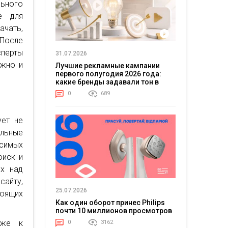
льного
е для
чать,
 После
перты
31.07.2026
ежно и
Лучшие рекламные кампании
первого полугодия 2026 года:
какие бренды задавали тон в
отрасли
0
689
ует не
альные
исимых
оиск и
рх над
сайту,
25.07.2026
тоящих
Как один оборот принес Philips
почти 10 миллионов просмотров
иже к
0
3162