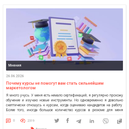
Мнения
26.06.2026
Почему курсы не помогут вам стать сильнейшим
маркетологом
Я много учусь. У меня есть немало сертификаций, я регулярно прохожу
обучение и изучаю новые инструменты. Но одновременно я довольно
скептически отношусь к курсам, когда оцениваю кандидатов на работу.
Более того, иногда большое количество курсов в резюме для меня
является скорее негативным сигналом, чем позитивным. Объясню
почему. Курсы дают базу. И это нормально По моему […]
0
2319