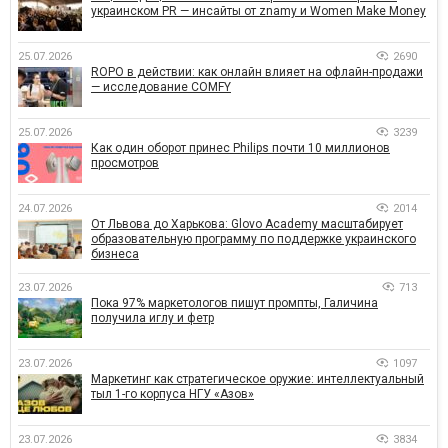
украинском PR — инсайты от znamy и Women Make Money
25.07.2026
2690
ROPO в действии: как онлайн влияет на офлайн-продажи
— исследование COMFY
25.07.2026
3239
Как один оборот принес Philips почти 10 миллионов
просмотров
24.07.2026
2014
От Львова до Харькова: Glovo Academy масштабирует
образовательную программу по поддержке украинского
бизнеса
23.07.2026
713
Пока 97% маркетологов пишут промпты, Галичина
получила иглу и фетр
23.07.2026
1097
Маркетинг как стратегическое оружие: интеллектуальный
тыл 1-го корпуса НГУ «Азов»
23.07.2026
3834