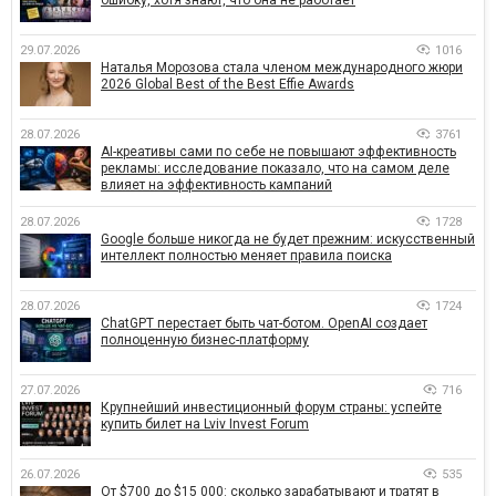
29.07.2026
1016
Наталья Морозова стала членом международного жюри
2026 Global Best of the Best Effie Awards
28.07.2026
3761
AI-креативы сами по себе не повышают эффективность
рекламы: исследование показало, что на самом деле
влияет на эффективность кампаний
28.07.2026
1728
Google больше никогда не будет прежним: искусственный
интеллект полностью меняет правила поиска
28.07.2026
1724
ChatGPT перестает быть чат-ботом. OpenAI создает
полноценную бизнес-платформу
27.07.2026
716
Крупнейший инвестиционный форум страны: успейте
купить билет на Lviv Invest Forum
26.07.2026
535
От $700 до $15 000: сколько зарабатывают и тратят в