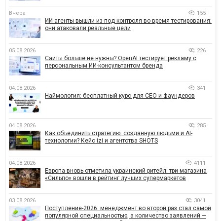
Вчера
155
ИИ-агенты вышли из-под контроля во время тестирования:
они атаковали реальные цели
05.08.2026
226
Сайты больше не нужны? OpenAI тестирует рекламу с
персональным ИИ-консультантом бренда
04.08.2026
341
Наймология: бесплатный курс для CEO и фаундеров
04.08.2026
285
Как объединить стратегию, созданную людьми и AI-
технологии? Кейс izi и агентства SHOTS
04.08.2026
4111
Европа вновь отметила украинский ритейл: три магазина
«Сильпо» вошли в рейтинг лучших супермаркетов
03.08.2026
3041
Поступление-2026: менеджмент во второй раз стал самой
популярной специальностью, а количество заявлений —