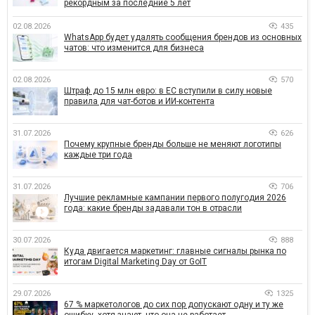
рекордным за последние 5 лет
02.08.2026
435
WhatsApp будет удалять сообщения брендов из основных
чатов: что изменится для бизнеса
02.08.2026
570
Штраф до 15 млн евро: в ЕС вступили в силу новые
правила для чат-ботов и ИИ-контента
31.07.2026
626
Почему крупные бренды больше не меняют логотипы
каждые три года
31.07.2026
706
Лучшие рекламные кампании первого полугодия 2026
года: какие бренды задавали тон в отрасли
30.07.2026
888
Куда двигается маркетинг: главные сигналы рынка по
итогам Digital Marketing Day от GoIT
29.07.2026
1325
67 % маркетологов до сих пор допускают одну и ту же
ошибку, хотя знают, что она не работает