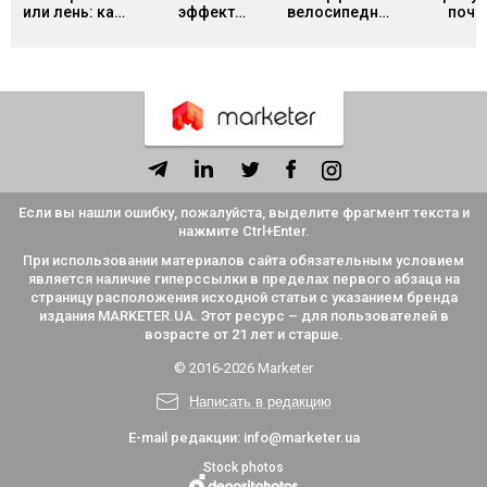
или лень: как
эффект
велосипедного
поче
отличить
Даннинга-
сарая: почему
творче
синдром
Крюгера и как
команды
люди б
нашего
он мешает
часами
прояв
времени от
адекватно
спорят о
себ
обычной
оценивать
мелочах и
усталости и
себя
игнорируют
что с этим
главное
делать
Если вы нашли ошибку, пожалуйста, выделите фрагмент текста и
нажмите Ctrl+Enter.
При использовании материалов сайта обязательным условием
является наличие гиперссылки в пределах первого абзаца на
страницу расположения исходной статьи с указанием бренда
издания MARKETER.UA. Этот ресурс – для пользователей в
возрасте от 21 лет и старше.
© 2016-2026 Marketer
Написать в редакцию
E-mail редакции:
info@marketer.ua
Stock photos