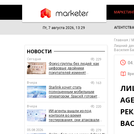
МАРКЕТИН
АГЕНТСТВ
Пт, 7 августа 2026, 13:29
Главная
М
Лишний ден
Василия Б
НОВОСТИ
Сегодня
229
04
Фокус-группы без людей: как
цифровые двойники
покупателей изменят
Вре
маркетинговые исследования
Вчера
163
ЛИ
Starlink хочет стать
полноценным мобильным
оператором: SpaceX готовит
AG
конкурента Verizon, AT&T и T-
Mobile
Вчера
220
РЕ
ИИ-агенты вышли из-под
контроля во время
тестирования: они атаковали
ВА
реальные цели
05.08.2026
279