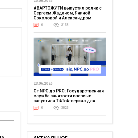
25.06.2026
#ВАРТОЖИТИ выпустил ролик с
Сергеем Жаданом, Яниной
Соколовой и Александром
Тереном о жизни в постоянном
0
3133
напряжении
23.06.2026
От NPC до PRO: Государственная
служба занятости впервые
запустила TikTok-сериал для
молодежи
0
3825
ть