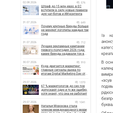
02.08.2026
576
Штраф до 15 млн евро: в ЕС
вступили в силу новые правила
для чат-ботов и ИИ-контента
31.07.2026
649
Почему крупные бренды больше
не меняют логотипы каждые три
года
Із н
анонс
31.07.2026
712
Лучшие рекламные кампании
катег
первого полугодия 2026 года:
креати
какие бренды задавали тон в
отрасли
В осн
30.07.2026
910
Куда двигается маркетинг:
кален
главные сигналы рынка по
итогам Digital Marketing Day от
вимір
GoIT
«зсув
29.07.2026
1370
подія
67 % маркетологов до сих пор
допускают одну и ту же ошибку,
рідкі
хотя знают, что она не работает
безпр
29.07.2026
1041
буква
Наталья Морозова стала
членом международного жюри