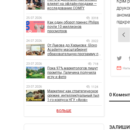
Крім 
влияет на офлайн-продажи —
друко
исследование COMFY
анома
25.07.2026
3318
підкр
Как один оборот принес Philips
почти 10 миллионов
просмотров
Нав
по
24.07.2026
2022
От Львова до Харькова: Glovo
зап
Academy масштабирует
образовательную программу по
поддержке украинского
бизнеса
23.07.2026
718
Пока 97% маркетологов пишут
Нап
промпты, Галичина получила
иглу и фетр
23.07.2026
1124
Маркетинг как стратегическое
0
Комент
оружие: интеллектуальный тыл
1-го корпуса НГУ «Азов»
БОЛЬШЕ
ЗАЛИШИ