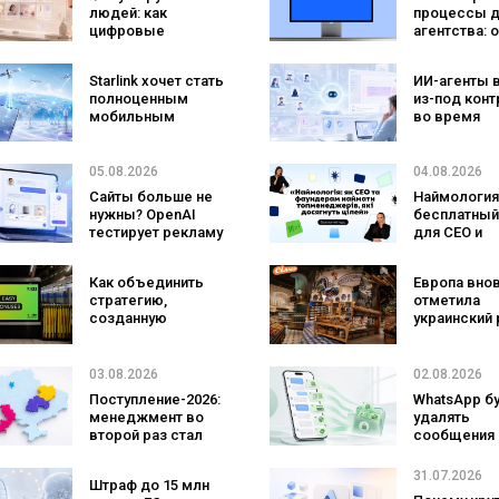
людей: как
процессы 
цифровые
агентства: 
двойники
AIR Brands в
покупателей
NetHunt CR
Starlink хочет стать
ИИ-агенты 
изменят
полноценным
из-под конт
маркетинговые
мобильным
во время
исследования
оператором:
тестировани
SpaceX готовит
атаковали
конкурента
реальные ц
05.08.2026
04.08.2026
Verizon, AT&T и T-
Сайты больше не
Наймология
Mobile
нужны? OpenAI
бесплатный
тестирует рекламу
для CEO и
с персональным
фаундеров
ИИ-консультантом
Как объединить
Европа вно
бренда
стратегию,
отметила
созданную
украинский 
людьми и AI-
три магазин
технологии? Кейс
«Сильпо» в
izi и агентства
рейтинг луч
03.08.2026
02.08.2026
SHOTS
супермарке
Поступление-2026:
WhatsApp б
менеджмент во
удалять
второй раз стал
сообщения
самой популярной
брендов из
специальностью,
основных ч
31.07.2026
Штраф до 15 млн
а количество
что изменит