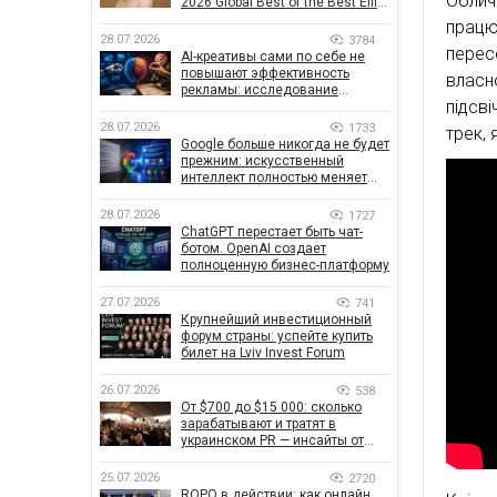
Облич
2026 Global Best of the Best Effie
Awards
прац
28.07.2026
3784
перес
AI-креативы сами по себе не
повышают эффективность
влас
рекламы: исследование
підсві
показало, что на самом деле
влияет на эффективность
28.07.2026
1733
трек,
кампаний
Google больше никогда не будет
прежним: искусственный
интеллект полностью меняет
правила поиска
28.07.2026
1727
ChatGPT перестает быть чат-
ботом. OpenAI создает
полноценную бизнес-платформу
27.07.2026
741
Крупнейший инвестиционный
форум страны: успейте купить
билет на Lviv Invest Forum
26.07.2026
538
От $700 до $15 000: сколько
зарабатывают и тратят в
украинском PR — инсайты от
znamy и Women Make Money
25.07.2026
2720
ROPO в действии: как онлайн