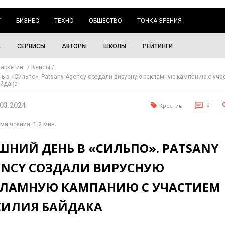
Г
БИЗНЕС
ТЕХНО
ОБЩЕСТВО
ТОЧКА ЗРЕНИЯ
А
СЕРВИСЫ
АВТОРЫ
ШКОЛЫ
РЕЙТИНГИ
аркетинг
Кейсы
ь в «Сильпо». Patsany Agency создали вирусную рекламную кампанию с уча
айдака
.03.2024
0
Креатив
мя чтения: 1.2 мин.
ШНИЙ ДЕНЬ В «СИЛЬПО». PATSANY
ENCY СОЗДАЛИ ВИРУСНУЮ
КЛАМНУЮ КАМПАНИЮ С УЧАСТИЕМ
СИЛИЯ БАЙДАКА