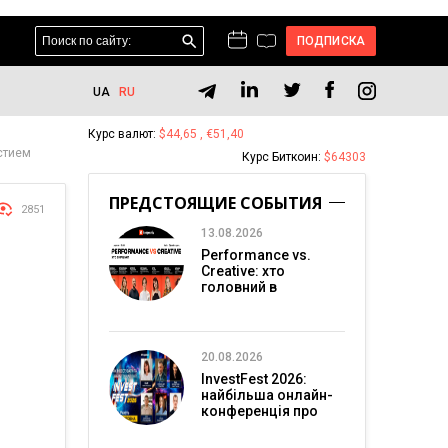
ПОДПИСКА
UA
RU
Курс валют:
$44,65 , €51,40
стием
Курс Биткоин:
$64303
ПРЕДСТОЯЩИЕ СОБЫТИЯ
2851
13.08.2026
Performance vs.
Creative: хто
головний в
перформанс-
маркетингу?
20.08.2026
InvestFest 2026:
найбільша онлайн-
конференція про
інвестиції