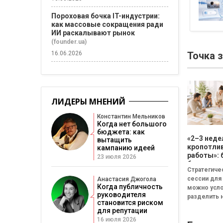
Пороховая бочка IT-индустрии:
как массовые сокращения ради
ИИ раскалывают рынок
(founder.ua)
16.06.2026
Точка 
ЛИДЕРЫ МНЕНИЙ
Константин Мельников
Когда нет большого
бюджета: как
«2–3 неде
вытащить
кропотли
кампанию идеей
работы»: 
23 июля 2026
бизнесу н
Стратегиче
смысла
сессии для
Анастасия Джогола
проводит
Когда публичность
можно усл
стратеги
руководителя
разделить н
сессию
становится риском
неудачная,
для репутации
сбалансиро
16 июля 2026