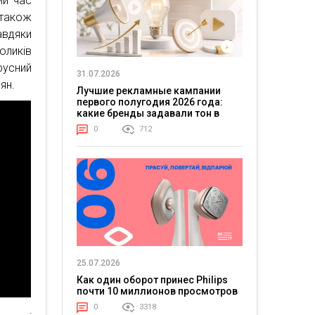
ий час
також
авдяки
ликів
русний
31.07.2026
ян.
Лучшие рекламные кампании
первого полугодия 2026 года:
какие бренды задавали тон в
отрасли
0
712
25.07.2026
Как один оборот принес Philips
почти 10 миллионов просмотров
0
3318