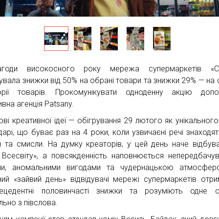
агоди високосного року мережа супермаркетів «Сі
увала знижки від 50% на обрані товари та знижки 29% — на 
орії товарів. Прокомунікувати одноденну акцію допо
вна агенція Patsany.
ові креативної ідеї — обігрування 29 лютого як унікального
дарі, що буває раз на 4 роки, коли узвичаєні речі знаходят
и та смисли. На думку креаторів, у цей день наче відбув
 Всесвіту», а повсякденність наповнюється непередбачу
ми, аномальними вигодами та чудернацькою атмосфер
сний «зайвий день» відвідувачі мережі супермаркетів отр
ецедентні половинчасті знижки та розуміють одне о
льно з півслова.