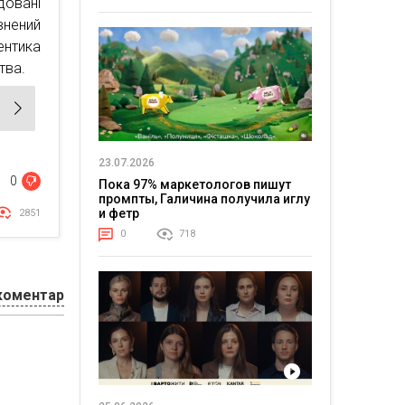
довані
внений
ентика
тва.
23.07.2026
0
Пока 97% маркетологов пишут
промпты, Галичина получила иглу
и фетр
2851
0
718
коментар