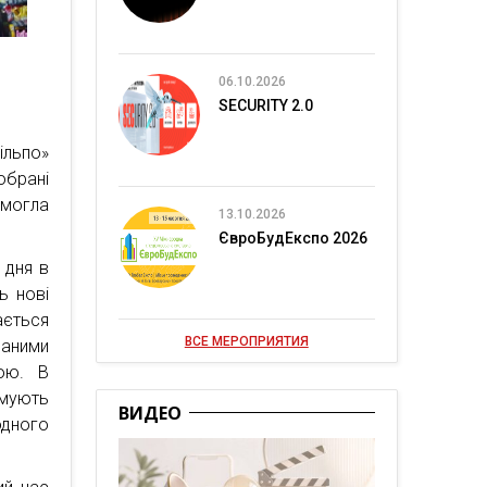
06.10.2026
SECURITY 2.0
льпо»
обрані
могла
13.10.2026
ЄвроБудЕкспо 2026
 дня в
ь нові
ається
ВСЕ МЕРОПРИЯТИЯ
ваними
ою. В
имують
ВИДЕО
дного