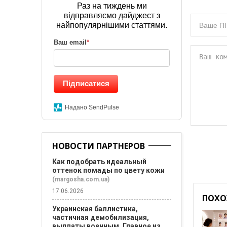
Раз на тиждень ми
відправляємо дайджест з
найпопулярнішими статтями.
Ваш email
*
Підписатися
Надано SendPulse
НОВОСТИ ПАРТНЕРОВ
Как подобрать идеальный
оттенок помады по цвету кожи
(margosha.com.ua)
17.06.2026
ПОХО
Украинская баллистика,
частичная демобилизация,
выплаты военным. Главное из