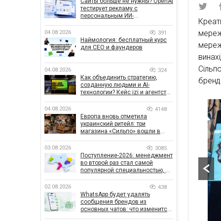
Сайты больше не нужны? OpenAI
тестирует рекламу с
персональным ИИ-
Креат
консультантом бренда
мереж
04.08.2026
391
Наймология: бесплатный курс
мереж
для CEO и фаундеров
винах
Сільп
04.08.2026
324
Как объединить стратегию,
брендо
созданную людьми и AI-
технологии? Кейс izi и агентства
SHOTS
04.08.2026
4148
Европа вновь отметила
украинский ритейл: три
магазина «Сильпо» вошли в
рейтинг лучших супермаркетов
03.08.2026
3085
Поступление-2026: менеджмент
во второй раз стал самой
популярной специальностью, а
количество заявлений —
рекордным за последние 5 лет
02.08.2026
438
WhatsApp будет удалять
сообщения брендов из
основных чатов: что изменится
для бизнеса