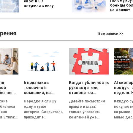
Почему кру
евро: в ЕС
заявлений —
бизнеса
бренды бо
вступили в силу
рекордным за
не меняют
новые правила
последние 5 лет
логотипы 
для чат-ботов и
три года
ИИ-контента
зрения
Все записи >>
ли
6 признаков
Когда публичность
AI скопи
вой
токсичной
руководителя
продукт 
без чего
компании, на
становится
недели. 
ет
которые нужно
риском для
смыслы
ские
Нередко я слышу
Давайте посмотрим
Каждую су
обратить
репутации
скопиров
 бизнеса
одну и ту же
правде в глаза:
покупаю 
ь
внимание на
сможет
овно
историю. Соискатель
только управлять
на рынке.
ческую
собеседовании
а 3 типа:
приходит в
компанией уже
мимо дес
великолепный офис,
недостаточно.
прилавков
ванная и
его встречает
Руководитель
Помидоры