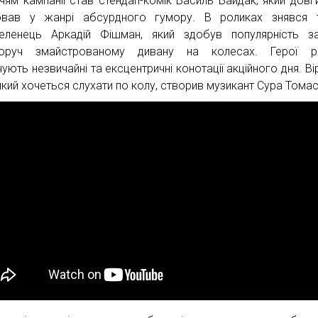
чям кампанії став стендап-комік Василь Байдак, який довг
ював у жанрі абсурдного гумору. В роликах знявся 
еленець Аркадій Фішман, який здобув популярність з
норуч змайстрованому дивану на колесах. Герої ро
чують незвичайні та ексцентричні конотації акційного дня. Ві
 який хочеться слухати по колу, створив музикант Сура Томас