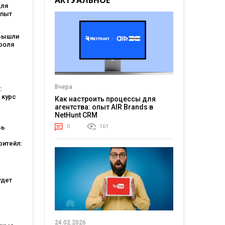
АКТУАЛЬНОЕ
для
опыт
M
вышли
роля
я: они
ели
Вчера
:
 курс
Как настроить процессы для
агентства: опыт AIR Brands в
NetHunt CRM
0
161
вь
ритейл:
а
ошли в
ших
тов
удет
атов:
ся для
24.02.2026