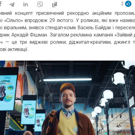
2
ивний концепт присвячений рекордно акційним пропози
і «Сільпо» впродовж 29 лютого. У роликах, які вже назив
і віральним, знявся стендап-комік Василь Байдак і пересел
ідник Аркадій Фішман. Загалом рекламна кампанія «Зайвий 
о» — це три іміджеві ролики, діджитал-креативи, джингл т
ві активації.