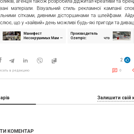
роликів, агенція також розробила діджитал-креативи та брен
вані матеріали. Візуальний стиль рекламної кампанії спо
льними сітками, дивними дісторшинами та шлейфами. Айд
еслює, що у «зайвий» день можливі будь-які пригоди та дивац
Манифест
Производитель
игация
Несокрушимых Мам —
Ozempic: что
как креатив
известно о датской
побеждает
Novo Nordisk — самой
исям
«усталость от
дорогой компании в
донатов»
Европе
2
исать в редакцию
0
арів
Залишити свій 
ТИ КОМЕНТАР