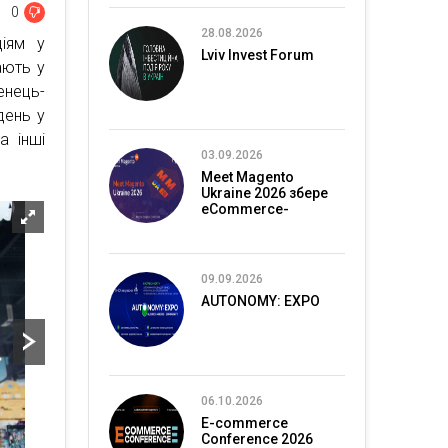
0
28.08.2026
ціям у
Lviv Invest Forum
ають у
енець-
день у
а інші
03.09.2026
Meet Magento
Ukraine 2026 збере
eCommerce-
спільноту в Києві
09.09.2026
AUTONOMY: EXPO
06.10.2026
E-commerce
Conference 2026