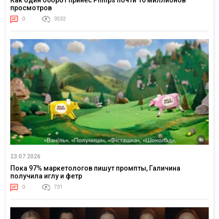
Как один оборот принес Philips почти 10 миллионов
просмотров
0
3532
23.07.2026
Пока 97% маркетологов пишут промпты, Галичина
получила иглу и фетр
0
731