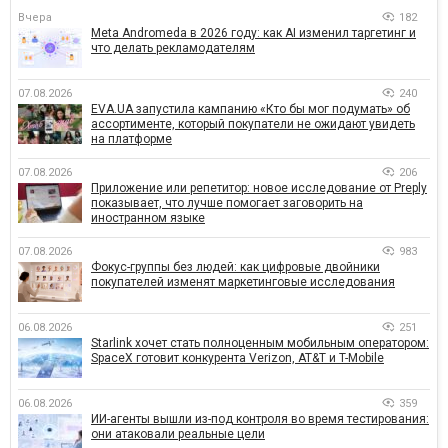
Вчера
182
Meta Andromeda в 2026 году: как AI изменил таргетинг и
что делать рекламодателям
07.08.2026
240
EVA.UA запустила кампанию «Кто бы мог подумать» об
ассортименте, который покупатели не ожидают увидеть
на платформе
07.08.2026
206
Приложение или репетитор: новое исследование от Preply
показывает, что лучше помогает заговорить на
иностранном языке
07.08.2026
983
Фокус-группы без людей: как цифровые двойники
покупателей изменят маркетинговые исследования
06.08.2026
251
Starlink хочет стать полноценным мобильным оператором:
SpaceX готовит конкурента Verizon, AT&T и T-Mobile
06.08.2026
359
ИИ-агенты вышли из-под контроля во время тестирования:
они атаковали реальные цели