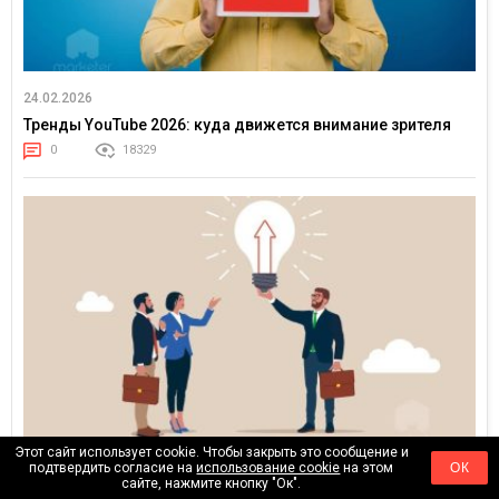
24.02.2026
Тренды YouTube 2026: куда движется внимание зрителя
0
18329
Этот сайт использует cookie. Чтобы закрыть это сообщение и
17.02.2026
подтвердить согласие на
использование cookie
на этом
ОК
сайте, нажмите кнопку "Ок".
Клиенты больше не покупают медиаплан — они покупают