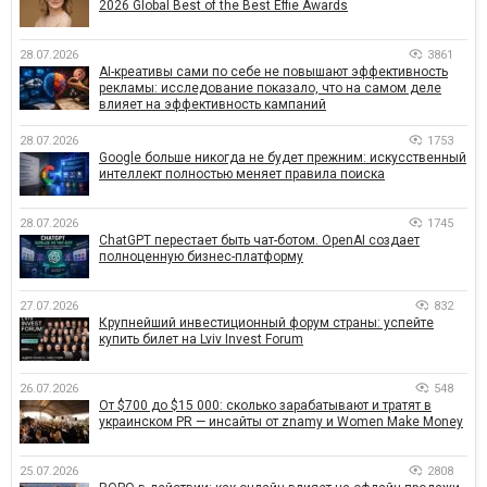
2026 Global Best of the Best Effie Awards
28.07.2026
3861
AI-креативы сами по себе не повышают эффективность
рекламы: исследование показало, что на самом деле
влияет на эффективность кампаний
28.07.2026
1753
Google больше никогда не будет прежним: искусственный
интеллект полностью меняет правила поиска
28.07.2026
1745
ChatGPT перестает быть чат-ботом. OpenAI создает
полноценную бизнес-платформу
27.07.2026
832
Крупнейший инвестиционный форум страны: успейте
купить билет на Lviv Invest Forum
26.07.2026
548
От $700 до $15 000: сколько зарабатывают и тратят в
украинском PR — инсайты от znamy и Women Make Money
25.07.2026
2808