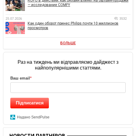
ROPO в действии: как онлайн влияет на офлайн-продажи
— исследование COMFY
25.07.2026
3532
Как один оборот принес Philips почти 10 миллионов
просмотров
БОЛЬШЕ
Раз на тиждень ми відправляємо дайджест з
найпопулярнішими статтями.
Ваш email
*
Підписатися
Надано SendPulse
НОВОСТИ ПАРТНЕРОВ