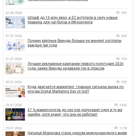
02.08.2026
595
Штраф до 15 млн евро: в ЕС вступили в силу новые
правила для чат-ботов и ИИ-контента
31.07.2026
669
Почему крупные бренды больше не меняют логотипы
каждые три года
31.07.2026
753
Лучшие рекламные кампании первого полугодия 2026
года: какие бренды задавали тон в отрасли
30.07.2026
995
Куда двигается маркетинг: главные сигналы рынка по
итогам Digital Marketing Day от GoIT
29.07.2026
1450
67 % маркетологов до сих пор допускают одну и ту же
ошибку, хотя знают, что она не работает
29.07.2026
1118
Наталья Морозова стала членом международного жюри