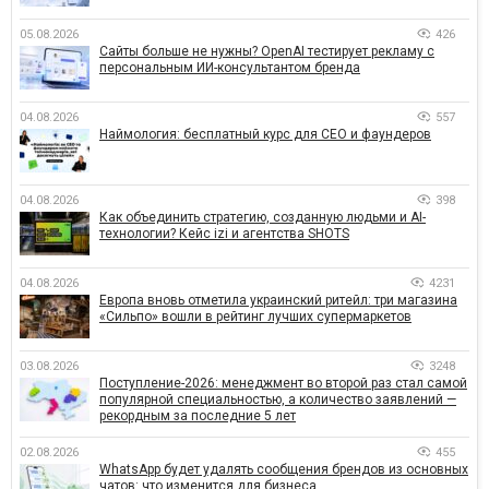
05.08.2026
426
Сайты больше не нужны? OpenAI тестирует рекламу с
персональным ИИ-консультантом бренда
04.08.2026
557
Наймология: бесплатный курс для CEO и фаундеров
04.08.2026
398
Как объединить стратегию, созданную людьми и AI-
технологии? Кейс izi и агентства SHOTS
04.08.2026
4231
Европа вновь отметила украинский ритейл: три магазина
«Сильпо» вошли в рейтинг лучших супермаркетов
03.08.2026
3248
Поступление-2026: менеджмент во второй раз стал самой
популярной специальностью, а количество заявлений —
рекордным за последние 5 лет
02.08.2026
455
WhatsApp будет удалять сообщения брендов из основных
чатов: что изменится для бизнеса