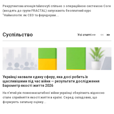
Рекрутингова агенція talanovyti спільно з операційною системою Core
(входять до групи FRACTAL) запускають безплатний курс
"Наймологія: як СEO та фаундерам...
Суспільство
Усі статті >>
Українці назвали єдину сферу, яка досі робить їх
щасливішими під час війни — результати дослідження
Барометр якості життя 2026
На п’ятий рік повномасштабної війни українці зберігають відносно
стале сприйняття якості життя в країні. Серед складових, що
формують загальну оцінку...