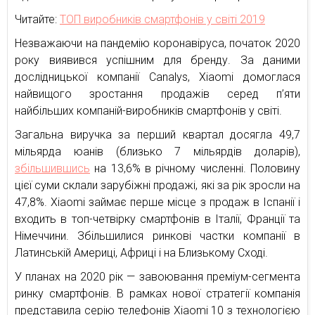
Читайте:
ТОП виробників смартфонів у світі 2019
Незважаючи на пандемію коронавіруса, початок 2020
року виявився успішним для бренду. За даними
дослідницької компанії Canalys, Xiaomi домоглася
найвищого зростання продажів серед п’яти
найбільших компаній-виробників смартфонів у світі.
Загальна виручка за перший квартал досягла 49,7
мільярда юанів (близько 7 мільярдів доларів),
збільшившись
на 13,6% в річному численні. Половину
цієї суми склали зарубіжні продажі, які за рік зросли на
47,8%. Xiaomi займає перше місце з продаж в Іспанії і
входить в топ-четвірку смартфонів в Італії, Франції та
Німеччини. Збільшилися ринкові частки компанії в
Латинській Америці, Африці і на Близькому Сході.
У планах на 2020 рік — завоювання преміум-сегмента
ринку смартфонів. В рамках нової стратегії компанія
представила серію телефонів Xiaomi 10 з технологією