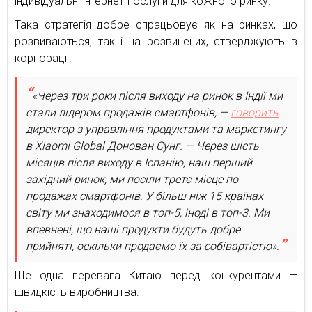
індивідуальні інтернет-послуги для кожного ринку.
Така стратегія добре спрацьовує як на ринках, що
розвиваються, так і на розвинених, стверджують в
корпорації.
«Через три роки після виходу на ринок в Індії ми
стали лідером продажів смартфонів, —
говорить
директор з управління продуктами та маркетингу
в Xiaomi Global Донован Сунг. — Через шість
місяців після виходу в Іспанію, наш перший
західний ринок, ми посіли третє місце по
продажах смартфонів. У більш ніж 15 країнах
світу ми знаходимося в топ-5, іноді в топ-3. Ми
впевнені, що наші продукти будуть добре
прийняті, оскільки продаємо їх за собівартістю».
Ще одна перевага Китаю перед конкурентами —
швидкість виробництва.