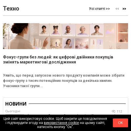
Техно
Усі статті >>
Фокус-групи без людей: як цифрові двійники покупців
змінять маркетингові дослідження
Уявіть, що перед запуском нового продукту компанія може зібрати
фокус-групу з тисяч потенційних покупців за декілька хвилин.
Учасники такої групи...
НОВИНИ
Сьогодні
112
Фокус-групи без людей: як цифрові двійники покупців
Цей сайт використовує cookie. Щоб закрити це повідомлення
змінять маркетингові дослідження
і підтвердити згоду на
використання cookie
на цьому сайті,
ОК
натисніть кнопку "Ок".