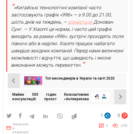
«Китайські технологічні компанії часто
застосовують графік «996» — з 9.00 до 21.00,
шість днів на тиждень, —
зізнається
Донован
Сунг. — У Xiaomi це норма, і часто цей графік
виходить за рамки «996»: зустрічі проходять після
півночі або в неділю. Xiaomi працює набагато
швидше західних компаній. Перед нами величезні
можливості і відчуття, що швидкість і якісне
виконання можуть перемогти».
Топ месенджерів в Україні та світі 2020
Навігація
записів
Майже 500 годин безкоштовних
консультацій: проєкт «Антикризова
кар’єрна допомога»
1
0
Написати
0
2181
в
редакцію