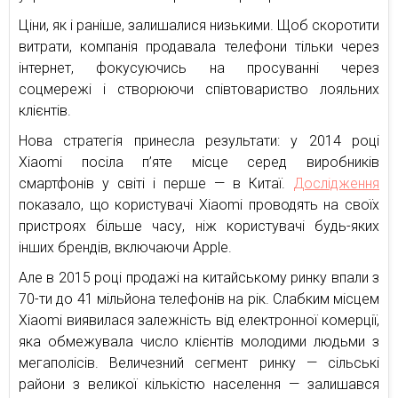
Ціни, як і раніше, залишалися низькими. Щоб скоротити
витрати, компанія продавала телефони тільки через
інтернет, фокусуючись на просуванні через
соцмережі і створюючи співтовариство лояльних
клієнтів.
Нова стратегія принесла результати: у 2014 році
Xiaomi посіла п’яте місце серед виробників
смартфонів у світі і перше — в Китаї.
Дослідження
показало, що користувачі Xiaomi проводять на своїх
пристроях більше часу, ніж користувачі будь-яких
інших брендів, включаючи Apple.
Але в 2015 році продажі на китайському ринку впали з
70-ти до 41 мільйона телефонів на рік. Слабким місцем
Xiaomi виявилася залежність від електронної комерції,
яка обмежувала число клієнтів молодими людьми з
мегаполісів. Величезний сегмент ринку — сільські
райони з великої кількістю населення — залишався