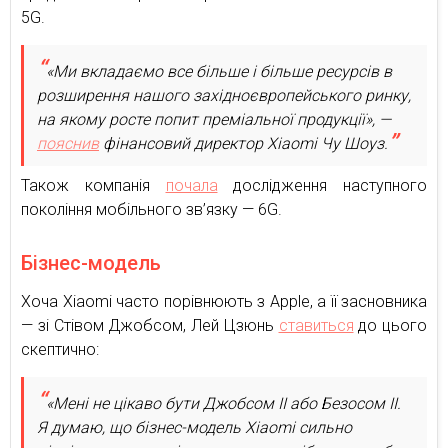
5G.
«Ми вкладаємо все більше і більше ресурсів в
розширення нашого західноєвропейського ринку,
на якому росте попит преміальної продукції», —
пояснив
фінансовий директор Xiaomi Чу Шоуз.
Також компанія
почала
дослідження наступного
покоління мобільного зв’язку — 6G.
Бізнес-модель
Хоча Xiaomi часто порівнюють з Apple, а її засновника
— зі Стівом Джобсом, Лей Цзюнь
ставиться
до цього
скептично:
«Мені не цікаво бути Джобсом II або Безосом II.
Я думаю, що бізнес-модель Xiaomi сильно