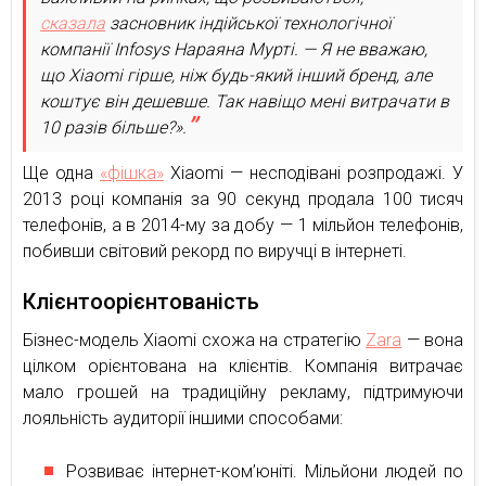
сказала
засновник індійської технологічної
компанії Infosys Нараяна Мурті. — Я не вважаю,
що Xiaomi гірше, ніж будь-який інший бренд, але
коштує він дешевше. Так навіщо мені витрачати в
10 разів більше?».
Ще одна
«фішка»
Xiaomi — несподівані розпродажі. У
2013 році компанія за 90 секунд продала 100 тисяч
телефонів, а в 2014-му за добу — 1 мільйон телефонів,
побивши світовий рекорд по виручці в інтернеті.
Клієнтоорієнтованість
Бізнес-модель Xiaomi схожа на стратегію
Zara
— вона
цілком орієнтована на клієнтів. Компанія витрачає
мало грошей на традиційну рекламу, підтримуючи
лояльність аудиторії іншими способами:
Розвиває інтернет-ком’юніті. Мільйони людей по