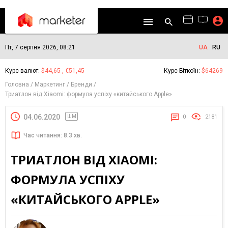
Пт, 7 серпня 2026, 08:21
UA
RU
Курс валют:
$44,65 , €51,45
Курс Біткоїн:
$64269
Головна
Маркетинг
Бренди
Триатлон від Xiaomi: формула успіху «китайського Apple»
04.06.2020
ШМ
0
2181
Час читання: 8.3 хв.
ТРИАТЛОН ВІД XIAOMI:
ФОРМУЛА УСПІХУ
«КИТАЙСЬКОГО APPLE»