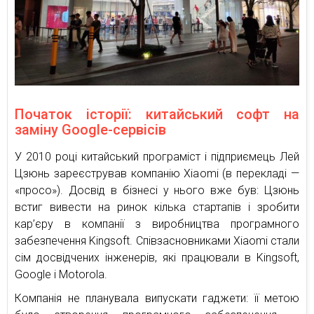
Початок історії: китайський софт на
заміну Google-сервісів
У 2010 році китайський програміст і підприємець Лей
Цзюнь зареєстрував компанію Xiaomi (в перекладі —
«просо»). Досвід в бізнесі у нього вже був: Цзюнь
встиг вивести на ринок кілька стартапів і зробити
кар’єру в компанії з виробництва програмного
забезпечення Kingsoft. Співзасновниками Xiaomi стали
сім досвідчених інженерів, які працювали в Kingsoft,
Google і Motorola.
Компанія не планувала випускати гаджети: її метою