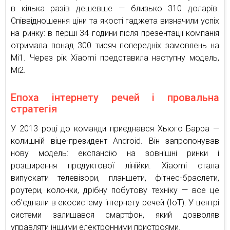
в кілька разів дешевше — близько 310 доларів.
Співвідношення ціни та якості гаджета визначили успіх
на ринку: в перші 34 години після презентації компанія
отримала понад 300 тисяч попередніх замовлень на
Mi1. Через рік Xiaomi представила наступну модель,
Mi2.
Епоха інтернету речей і провальна
стратегія
У 2013 році до команди приєднався Хьюго Барра —
колишній віце-президент Android. Він запропонував
нову модель: експансію на зовнішні ринки і
розширення продуктової лінійки. Xiaomi стала
випускати телевізори, планшети, фітнес-браслети,
роутери, колонки, дрібну побутову техніку — все це
об’єднали в екосистему інтернету речей (IoT). У центрі
системи залишався смартфон, який дозволяв
управляти іншими електронними пристроями.