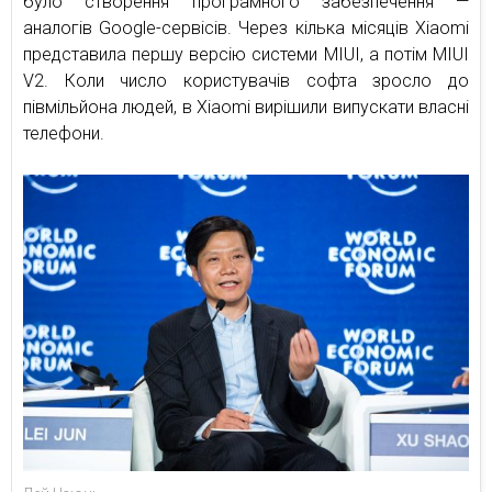
було створення програмного забезпечення —
аналогів Google-сервісів. Через кілька місяців Xiaomi
представила першу версію системи MIUI, а потім MIUI
V2. Коли число користувачів софта зросло до
півмільйона людей, в Xiaomi вирішили випускати власні
телефони.