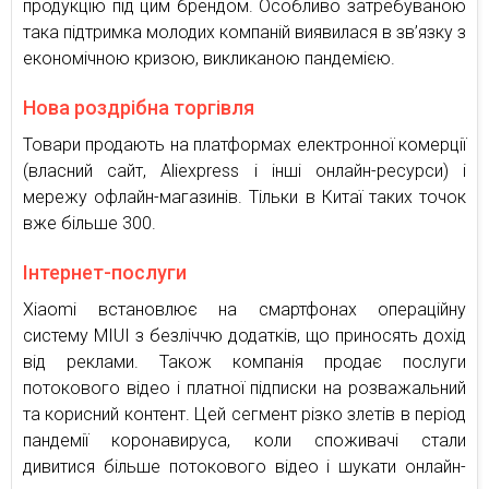
продукцію під цим брендом. Особливо затребуваною
така підтримка молодих компаній виявилася в зв’язку з
економічною кризою, викликаною пандемією.
Нова роздрібна торгівля
Товари продають на платформах електронної комерції
(власний сайт, Aliexpress і інші онлайн-ресурси) і
мережу офлайн-магазинів. Тільки в Китаї таких точок
вже більше 300.
Інтернет-послуги
Xiaomi встановлює на смартфонах операційну
систему MIUI з безліччю додатків, що приносять дохід
від реклами. Також компанія продає послуги
потокового відео і платної підписки на розважальний
та корисний контент. Цей сегмент різко злетів в період
пандемії коронавируса, коли споживачі стали
дивитися більше потокового відео і шукати онлайн-