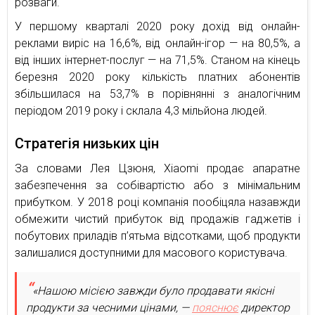
розваги.
У першому кварталі 2020 року дохід від онлайн-
реклами виріс на 16,6%, від онлайн-ігор — на 80,5%, а
від інших інтернет-послуг — на 71,5%. Станом на кінець
березня 2020 року кількість платних абонентів
збільшилася на 53,7% в порівнянні з аналогічним
періодом 2019 року і склала 4,3 мільйона людей.
Стратегія низьких цін
За словами Лея Цзюня, Xiaomi продає апаратне
забезпечення за собівартістю або з мінімальним
прибутком. У 2018 році компанія пообіцяла назавжди
обмежити чистий прибуток від продажів гаджетів і
побутових приладів п’ятьма відсотками, щоб продукти
залишалися доступними для масового користувача.
«Нашою місією завжди було продавати якісні
продукти за чесними цінами, —
пояснює
директор