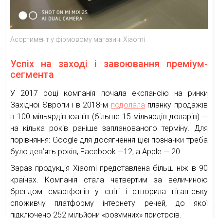
Асортимент у фірмовому магазині Xiaomi
Успіх на заході і завоювання преміум-
сегмента
У 2017 році компанія почала експансію на ринки
Західної Європи і в 2018-м
подолала
планку продажів
в 100 мільярдів юанів (більше 15 мільярдів доларів) —
на кілька років раніше запланованого терміну. Для
порівняння: Google для досягнення цієї позначки треба
було дев’ять років, Facebook —12, а Apple — 20.
Зараз продукція Xiaomi представлена більш ніж в 90
країнах. Компанія стала четвертим за величиною
брендом смартфонів у світі і створила гігантську
споживчу платформу інтернету речей, до якої
підключено 252 мільйони «розумних» пристроїв.