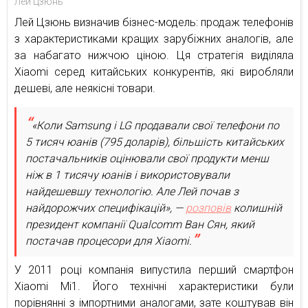
Лей Цзюнь
Лей Цзюнь визначив бізнес-модель: продаж телефонів
з характеристиками кращих зарубіжних аналогів, але
за набагато нижчою ціною. Ця стратегія виділяла
Xiaomi серед китайських конкурентів, які виробляли
дешеві, але неякісні товари.
«Коли Samsung і LG продавали свої телефони по
5 тисяч юанів (795 доларів), більшість китайських
постачальників оцінювали свої продукти менш
ніж в 1 тисячу юанів і використовували
найдешевшу технологію. Але Лей почав з
найдорожчих специфікацій», —
розповів
колишній
президент компанії Qualcomm Ван Сян, який
постачав процесори для Xiaomi.
У 2011 році компанія випустила перший смартфон
Xiaomi Mi1. Його технічні характеристики були
порівнянні з імпортними аналогами, зате коштував він