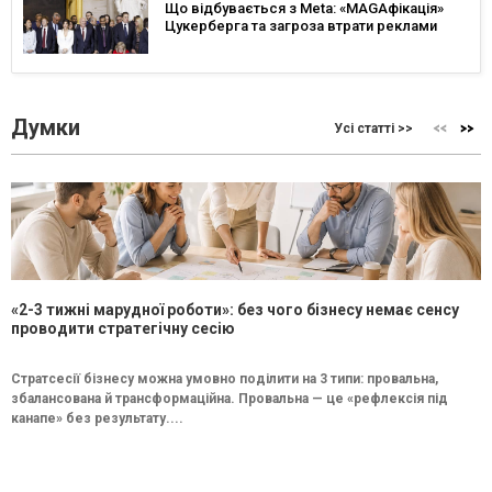
Що відбувається з Meta: «MAGAфікація»
Цукерберга та загроза втрати реклами
Думки
Усі статті >>
«2-3 тижні марудної роботи»: без чого бізнесу немає сенсу
проводити стратегічну сесію
Стратсесії бізнесу можна умовно поділити на 3 типи: провальна,
збалансована й трансформаційна. Провальна — це «рефлексія під
канапе» без результату....