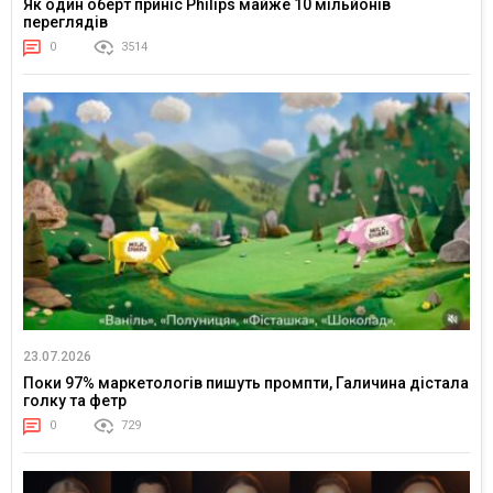
Як один оберт приніс Philips майже 10 мільйонів
переглядів
0
3514
23.07.2026
Поки 97% маркетологів пишуть промпти, Галичина дістала
голку та фетр
0
729