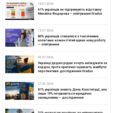
18.07.2026
61% українців не підтримують відставку
Михайла Федорова – опитування Gradus
13.07.2026
80% українців стикалися з токсичними
колегами: кожен п’ятий шукає нову роботу
— опитування
03.07.2026
Українці дедалі рідше хочуть виїжджати за
кордон, проте критично оцінюють майбутні
перспективи: дослідження Gradus
27.06.2026
81% українців знають День Конституції, але
лише 19% почуваються юридично
захищеними — дослідження
31% молоді не поспішає до університету: