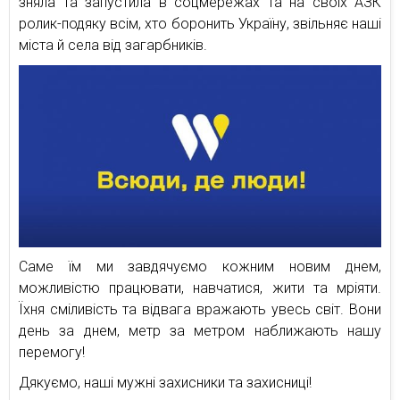
зняла та запустила в соцмережах та на своїх АЗК
ролик-подяку всім, хто боронить Україну, звільняє наші
міста й села від загарбників.
Саме їм ми завдячуємо кожним новим днем,
можливістю працювати, навчатися, жити та мріяти.
Їхня сміливість та відвага вражають увесь світ. Вони
день за днем, метр за метром наближають нашу
перемогу!
Дякуємо, наші мужні захисники та захисниці!