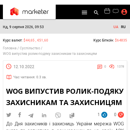
Нд, 9 серпня 2026, 09:53
UA
RU
Курс валют:
$44,65 , €51,60
Курс Біткоїн:
$64835
Головна
Суспільство
WOG випустив ролик-подяку захисникам та захисницям
12.10.2022
0
1378
Час читання: 0.3 хв.
WOG ВИПУСТИВ РОЛИК-ПОДЯКУ
ЗАХИСНИКАМ ТА ЗАХИСНИЦЯМ
1
0
До Дня захисників і захисниць України мережа WOG