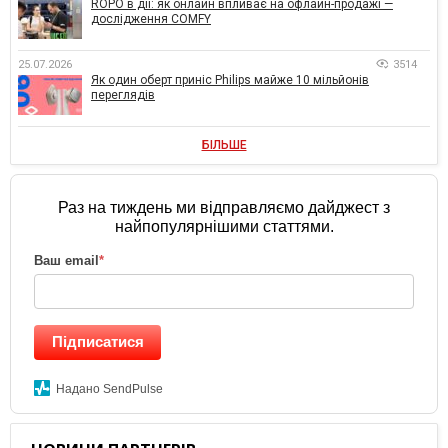
ROPO в дії: як онлайн впливає на офлайн-продажі —
дослідження COMFY
25.07.2026
3514
Як один оберт приніс Philips майже 10 мільйонів
переглядів
БІЛЬШЕ
Раз на тиждень ми відправляємо дайджест з
найпопулярнішими статтями.
Ваш email
*
Підписатися
Надано SendPulse