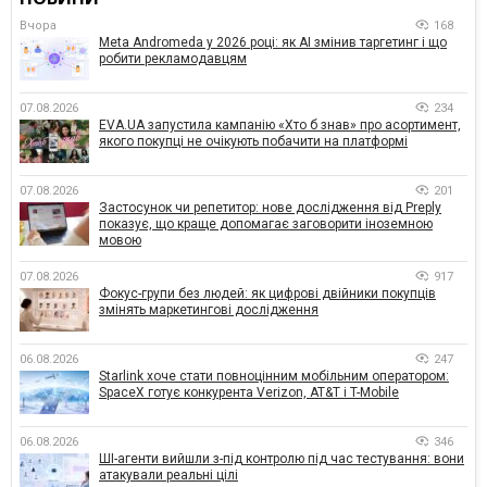
Вчора
168
Meta Andromeda у 2026 році: як AI змінив таргетинг і що
робити рекламодавцям
07.08.2026
234
EVA.UA запустила кампанію «Хто б знав» про асортимент,
якого покупці не очікують побачити на платформі
07.08.2026
201
Застосунок чи репетитор: нове дослідження від Preply
показує, що краще допомагає заговорити іноземною
мовою
07.08.2026
917
Фокус-групи без людей: як цифрові двійники покупців
змінять маркетингові дослідження
06.08.2026
247
Starlink хоче стати повноцінним мобільним оператором:
SpaceX готує конкурента Verizon, AT&T і T-Mobile
06.08.2026
346
ШІ-агенти вийшли з-під контролю під час тестування: вони
атакували реальні цілі