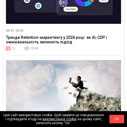
08.01.2026
Тренди Retention-маркетингу у 2026 році: як AI, CDP і
омніканальність змінюють підхід
0
8248
Цей сайт використовує cookie. Щоб закрити це повідомлення
і підтвердити згоду на
використання cookie
на цьому сайті,
ОК
натисніть кнопку "Ок".