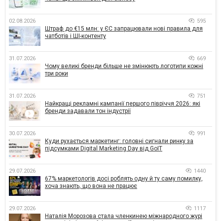
02.08.2026
595
Штраф до €15 млн: у ЄС запрацювали нові правила для
чатботів і ШІ-контенту
31.07.2026
669
Чому великі бренди більше не змінюють логотипи кожні
три роки
31.07.2026
751
Найкращі рекламні кампанії першого півріччя 2026: які
бренди задавали тон індустрії
30.07.2026
991
Куди рухається маркетинг: головні сигнали ринку за
підсумками Digital Marketing Day від GoIT
29.07.2026
1440
67% маркетологів досі роблять одну й ту саму помилку,
хоча знають, що вона не працює
29.07.2026
1117
Наталія Морозова стала членкинею міжнародного журі