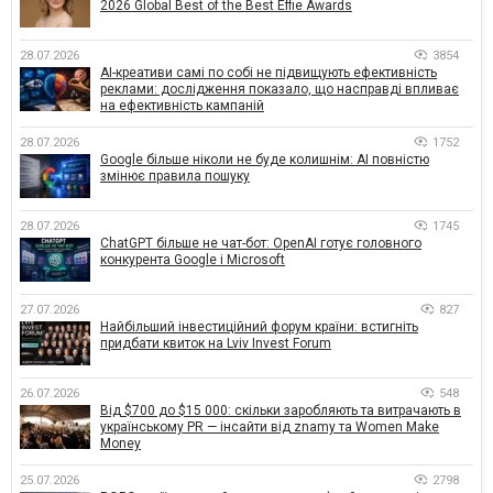
2026 Global Best of the Best Effie Awards
28.07.2026
3854
AI-креативи самі по собі не підвищують ефективність
реклами: дослідження показало, що насправді впливає
на ефективність кампаній
28.07.2026
1752
Google більше ніколи не буде колишнім: AI повністю
змінює правила пошуку
28.07.2026
1745
ChatGPT більше не чат-бот: OpenAI готує головного
конкурента Google і Microsoft
27.07.2026
827
Найбільший інвестиційний форум країни: встигніть
придбати квиток на Lviv Invest Forum
26.07.2026
548
Від $700 до $15 000: скільки заробляють та витрачають в
українському PR — інсайти від znamy та Women Make
Money
25.07.2026
2798