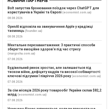
НОВИНИ ПАРТНЕРІВ
Bolt запустив бронювання поїздок через ChatGPT для
користувачів в Україні та Європі
(economist.com.ua)
08.08.2026
OpenAI відповіла на звинувачення Apple у крадіжці
таємниць
(founder.ua)
08.08.2026
Ментальне перезавантаження: 3 практичні способи
зберегти емоційне здоров’я під час стресу
(margosha.com.ua)
07.08.2026
Будівельний ринок зростає, але залишається під
тиском війни, дефіциту кадрів та високої собівартості:
ключові підсумки І півріччя 2026 року
(economist.com.ua)
07.08.2026
За сім місяців 2026 року товарообіг України склав $82,2
млрд
(economist.com.ua)
07.08.2026
Чому ваш бізнес зупиняється, коли ви працюєте ще