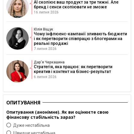
AI скопіює ваш продукт за три тижні. Але
бренд і сенси скопіювати не зможе
16 липня 2026
Юлія Віщук
Чому інфлюенс-кампанії зливають бюджети
і як перетворити співпрацю з блогерами на
реальні продажі
7 липня 2026
Дарʼя Черкашина
Стратегія, яка працює: як перетворити
креатив і контент на бізнес-результат
6 липня 2026
ОПИТУВАННЯ
Опитування (анонімне). Як ви оцінюєте свою
фінансову стабільність зараз?
Дуже нестабільна
Швидше нестабільна