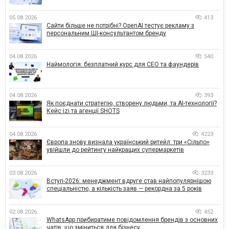
05.08.2026
413
Сайти більше не потрібні? OpenAI тестує рекламу з
персональним ШІ-консультантом бренду
04.08.2026
540
Наймологія: безплатний курс для CEO та фаундерів
04.08.2026
393
Як поєднати стратегію, створену людьми, та AI-технології?
Кейс izi та агенції SHOTS
04.08.2026
4223
Європа знову визнала український ритейл: три «Сільпо»
увійшли до рейтингу найкращих супермаркетів
03.08.2026
3233
Вступ-2026: менеджмент вдруге став найпопулярнішою
спеціальністю, а кількість заяв — рекордна за 5 років
02.08.2026
452
WhatsApp прибиратиме повідомлення брендів з основних
чатів: що зміниться для бізнесу