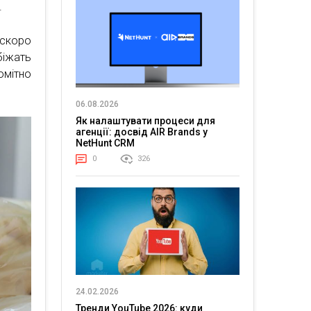
.
 скоро
біжать
омітно
06.08.2026
Як налаштувати процеси для
агенції: досвід AIR Brands у
NetHunt CRM
0
326
24.02.2026
Тренди YouTube 2026: куди