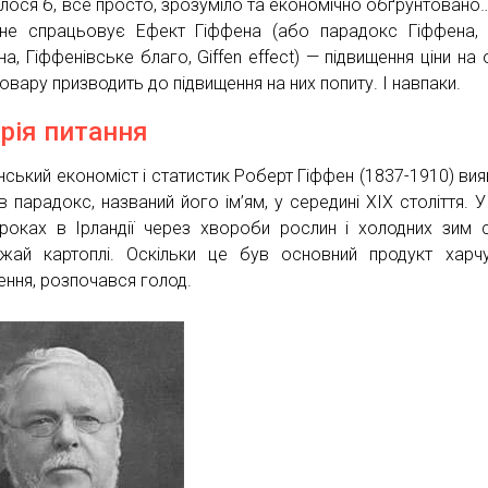
лося б, все просто, зрозуміло та економічно обґрунтовано…
не спрацьовує Ефект Гіффена (або парадокс Гіффена,
на,
Гіффенівське благо
, Giffen effect) — підвищення ціни на
овару призводить до підвищення на них попиту. І навпаки.
орія питання
нський економіст і статистик Роберт Гіффен (1837-1910) вия
в парадокс, названий його ім’ям, у середині XIX століття. У
роках в Ірландії через хвороби рослин і холодних зим 
жай картоплі. Оскільки це був основний продукт харч
ення, розпочався голод.