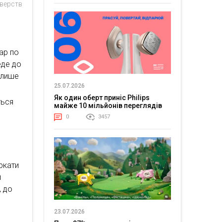
верств
ар по
еде до
 лише
25.07.2026
Як один оберт приніс Philips
ться
майже 10 мільйонів переглядів
0
3457
ркати
и
, до
23.07.2026