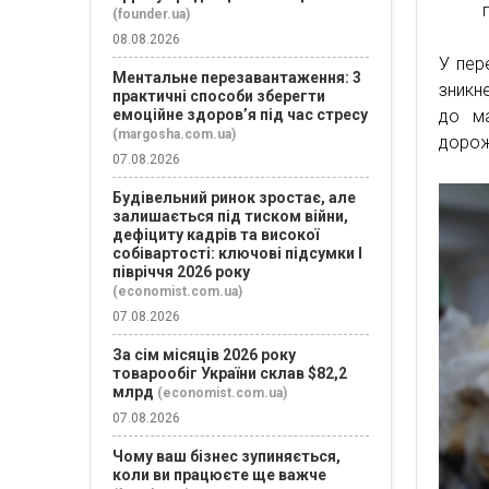
(founder.ua)
08.08.2026
У пер
Ментальне перезавантаження: 3
зникн
практичні способи зберегти
до ма
емоційне здоров’я під час стресу
(margosha.com.ua)
дорож
07.08.2026
Будівельний ринок зростає, але
залишається під тиском війни,
дефіциту кадрів та високої
собівартості: ключові підсумки І
півріччя 2026 року
(economist.com.ua)
07.08.2026
За сім місяців 2026 року
товарообіг України склав $82,2
млрд
(economist.com.ua)
07.08.2026
Чому ваш бізнес зупиняється,
коли ви працюєте ще важче