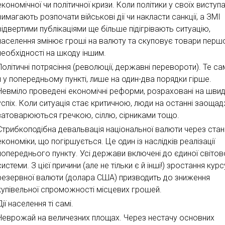
економічної чи політичної кризи. Коли політики у своїх виступ
вимагають розпочати військові дії чи накласти санкції, а ЗМІ
відвертими публікаціями ще більше підігрівають ситуацію,
населення змінює гроші на валюту та скуповує товари перш
необхідності на шкоду іншим.
Політичні потрясіння (революції, державні перевороти). Те са
й у попередньому пункті, лише на один-два порядки гірше.
Невміло проведені економічні реформи, розраховані на шви
успіх. Коли ситуація стає критичною, люди на останні заоща
затоварюються гречкою, сіллю, сірниками тощо.
Стрибкоподібна девальвація національної валюти через стан
економіки, що погіршується. Це один із наслідків реалізації
попереднього пункту. Усі держави включені до єдиної світов
системи. З цієї причини (але не тільки є й інші!) зростання курс
резервної валюти (долара США) призводить до зниження
купівельної спроможності місцевих грошей.
Дії населення ті самі.
Неврожай на величезних площах. Через нестачу основних