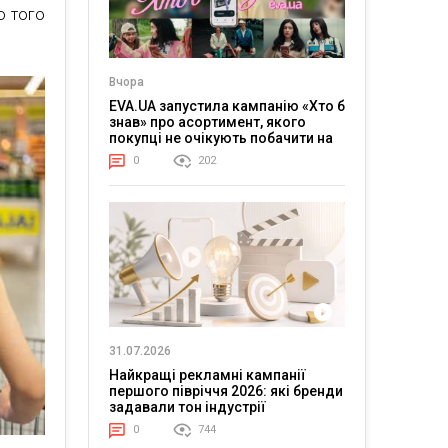
о того
Вчора
EVA.UA запустила кампанію «Хто б
знав» про асортимент, якого
покупці не очікують побачити на
платформі
0
202
31.07.2026
Найкращі рекламні кампанії
першого півріччя 2026: які бренди
задавали тон індустрії
0
744