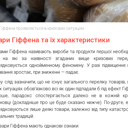
Гіффена проявляється в кризових ситуаціях
ари Гіффена та їх характеристики
ами Гіффена називають вироби та продукти першої необхід
т на які за наявності згаданих вище кризових пере
рядковується однойменному феномену. У разі підвищення ц
вання зростає, при зниженні — падає.
у слід зазначити, що не існує загального переліку товарів, я
 ситуаціях обов’язково всі як один підпадали б під ефект Гі
рше, парадокс спостерігається далеко не в кожній кр
новці (докладніше про це буде сказано нижче). По-друге, 
рядковуються лише деякі товари, залежно від типу катастр
альних традицій.
овари Гіффена мають однакові ознаки: