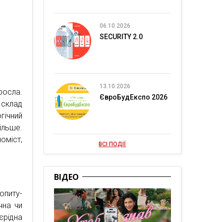
06.10.2026
SECURITY 2.0
13.10.2026
росла.
ЄвроБудЕкспо 2026
склад
гічний
ільше.
оміст,
ВСІ ПОДІЇ
ВІДЕО
питу-
чна чи
єрідна