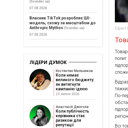
(founder.ua)
07.08.2026
Власник TikTok розробляє ШІ-
модель, схожу за масштабом до
Anthropic Mythos
(founder.ua)
Ефект 
07.08.2026
Тов
Товар
попи
ЛІДЕРИ ДУМОК
підпо
Костянтин Мельников
спожи
Коли немає
великого бюджету:
Відраз
як витягнути
тяжких
кампанію ідеєю
23 липня 2026
По-пе
обста
Анастасія Джогола
підпо
Коли публічність
керівника стає
регіон
ризиком для
репутації
Всі т