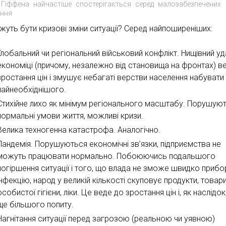
 Гіффена найчастіше спостерігається серед малозабезпечених 
ення
ожуть бути кризові зміни ситуації? Серед найпоширеніших:
Глобальний чи регіональний військовий конфлікт. Нищівний уд
економіці (причому, незалежно від становища на фронтах) в
зростання цін і змушує небагаті верстви населення набувати
найнеобхіднішого.
Стихійне лихо як мінімум регіонального масштабу. Порушую
нормальні умови життя, можливі кризи.
Велика техногенна катастрофа. Аналогічно.
Пандемія. Порушуються економічні зв’язки, підприємства не
можуть працювати нормально. Побоюючись подальшого
погіршення ситуації і того, що влада не зможе швидко прибо
інфекцію, народ у великій кількості скуповує продукти, товар
особистої гігієни, ліки. Це веде до зростання цін і, як наслідок
ще більшого попиту.
Нагнітання ситуації перед загрозою (реальною чи уявною)