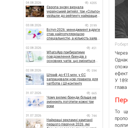
04.08.2026
4205
Європа знову визнала
український ритейл: три «Сільпо»
увійшли до рейтингу найкращих
супермаркетів
03.08.2026
3199
Вступ-2026: менеджмент вдруге
став найпопулярнішою
спеціальністю, а кількість заяв
— рекордна за 5 років
Роберт
02.08.2026
451
WhatsApp прибиратиме
Через
повідомлення брендів з
Одна
основних чатів: що зміниться
для бізнесу
спожи
02.08.2026
594
ефект
Штраф до €15 млн: у ЄС
запрацювали нові правила для
У 189
чатботів і ШІ-контенту
глава
31.07.2026
665
Чому великі бренди більше не
Пер
змінюють логотипи кожні три
роки
То що
31.07.2026
744
пропо
Найкращі рекламні кампанії
першого півріччя 2026: які
політ