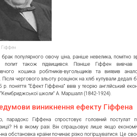
 Гіффен
 брак популярного овочу ціна, раніше невелика, помітно з
к попит також підвищився. Пізніше Гіффен вивчав 
вчого кошика робітників-вугольщиків та виявив анало
. Після чергового зльоту розцінок на хліб купували дедалі б
5 р. поняття “Ефект Гіффена” ввів у теорію англійський екон
 “Кембриджської школи” А. Маршалл (1842-1924).
едумови виникнення ефекту Гіффена
, парадокс Гіффена спростовує головний постулат по
зиції? Ні в якому разі. Він спрацьовує лише якщо економі
ична обстановка країни починає різко погіршуватися. Це сво