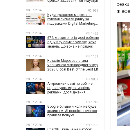
бренди задавали тон індустрії
реакц
30.07.2026
ж ефе
961
Куди рухається маркетинг:
головні сигнали ринку за
підсумками Digital Marketing
Day від GoIT
29.07.2026
1428
67% маркетологів досі роблять
одну й ту саму помилку, хоча
знають, що вона не працює
29.07.2026
1101
Наталія Морозова стала
членкинею міжнародного журі
2026 Global Best of the Best Effie
Awards
28.07.2026
3839
AI-креативи самі по собі не
підвищують ефективність
реклами: дослідження
показало, що насправді
впливає на ефективність
28.07.2026
1748
кампаній
Google більше ніколи не буде
колишнім: AI повністю змінює
правила пошуку
28.07.2026
1739
ChatGPT більше не чат-бот: