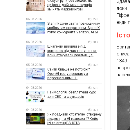
Фокус-групи без людей: як
Здава
цифрові двійники покупців
доки 
змінять маркетингові
дослідження
Гіффе
06.08.2026
228
види т
Starlink хоче стати повноцінним
мобільним оператором: SpaceX
готує конкурента Verizon, AT&T і
Іст
T-Mobile
06.08.2026
317
Брита
ШІ-агенти вийшли з-під
контролю під час тестування:
описа
вони атакували реальні цілі
1849 
05.08.2026
378
невро
Сайти більше не потрібні?
OpenAI тестує рекламу з
насел
персональним ШІ-
консультантом бренду
04.08.2026
505
Наймологія: безплатний курс
для CEO та фаундерів
04.08.2026
377
Як поєднати стратегію, створену
людьми, та AI-технології? Кейс
izi та агенції SHOTS