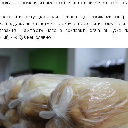
продуктів громадяни намагаються затоваритися «про запас»
ерахованих ситуаціях люди впевнені, що необхідний товар
е з продажу чи вартість його сильно підскочить. Тому вони 
газинів і змітають його з прилавків, хоча він уже п
чий, ніж був нещодавно.