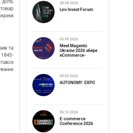
 доти,
28.08.2026
 товар
Lviv Invest Forum
 окремі
03.09.2026
Meet Magento
вив та
Ukraine 2026 збере
 1845-
eCommerce-
спільноту в Києві
стався
ування
09.09.2026
AUTONOMY: EXPO
06.10.2026
E-commerce
Conference 2026