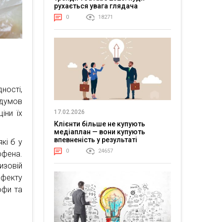
рухається увага глядача
0
18271
ності,
думов
17.02.2026
іни їх
Клієнти більше не купують
медіаплан — вони купують
впевненість у результаті
кі б у
0
24657
ффена.
изовій
ефекту
офи та