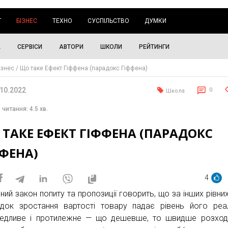
Г
БІЗНЕС
ТЕХНО
СУСПІЛЬСТВО
ДУМКИ
А
СЕРВІСИ
АВТОРИ
ШКОЛИ
РЕЙТИНГИ
ізнес
Що таке Ефект Гіффена (парадокс Гіффена)
.10.2022
0
Школа
 читання: 4.5 хв.
ТАКЕ ЕФЕКТ ГІФФЕНА (ПАРАДОКС
ФЕНА)
4
ний закон попиту та пропозиції говорить, що за інших рівни
ідок зростання вартості товару падає рівень його реалі
едливе і протилежне — що дешевше, то швидше розход