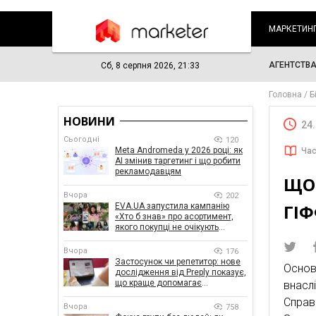
МАРКЕТИН
АГЕНТСТВ
Сб, 8 серпня 2026, 21:33
Головна
Б
НОВИНИ
24
Сьогодні
120
Meta Andromeda у 2026 році: як
Час
AI змінив таргетинг і що робити
рекламодавцям
ЩО 
Вчора
202
ГІФ
EVA.UA запустила кампанію
«Хто б знав» про асортимент,
якого покупці не очікують
побачити на платформі
Вчора
176
Застосунок чи репетитор: нове
Основ
дослідження від Preply показує,
що краще допомагає
внасл
заговорити іноземною мовою
Справ
Вчора
758