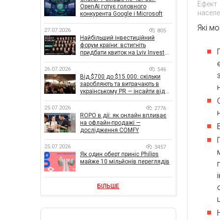
Ефект
OpenAI готує головного
насел
конкурента Google і Microsoft
Які м
27.07.2026
805
Найбільший інвестиційний
форум країни: встигніть
придбати квиток на Lviv Invest
Forum
26.07.2026
546
Від $700 до $15 000: скільки
заробляють та витрачають в
українському PR — інсайти від
znamy та Women Make Money
25.07.2026
2776
ROPO в дії: як онлайн впливає
на офлайн-продажі —
дослідження COMFY
25.07.2026
3457
Як один оберт приніс Philips
майже 10 мільйонів переглядів
БІЛЬШЕ