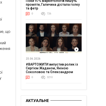
Поки 97% маркетологів пишуть
ах
промпти, Галичина дістала голку
та фетр
0
726
ої
ме, що
дкий
дження
25.06.2026
#ВАРТОЖИТИ випустив ролик із
Сергієм Жаданом, Яніною
ої
Соколовою та Олександром
Тереном про життя в постійній
у
0
3210
напрузі
АКТУАЛЬНЕ