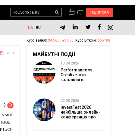
ПІДПИСКА
UA
RU
Курс валют:
$44,65 , €51,60
Курс Біткоїн:
$65108
МАЙБУТНІ ПОДІЇ
7213
13.08.2026
Performance vs.
Creative: хто
головний в
перформанс-
маркетингу?
20.08.2026
0
InvestFest 2026:
найбільша онлайн-
х умов
конференція про
зації.
інвестиції
иться.