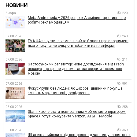
НОВИНИ
Вчора
220
Meta Andromeda у 2026 році: як AI змінив таргетинг і що
робити рекламодавцям
07.08.2026
243
EVA.UA запустила кампанію «Хто б знав» про асортимент,
якого покупці не очікують побачити на платформі
07.08.2026
211
Застосунок чи репетитор: нове дослідження від Preply
показує, що краще допомагає заговорити іноземною
мовою
07.08.2026
991
Фокус-групи без людей: як цифрові двійники покупців
змінять маркетингові дослідження
06.08.2026
258
Starlink хоче стати повноцінним мобільним оператором:
SpaceX готує конкурента Verizon, AT&T і T-Mobile
06.08.2026
369
ШІ-агенти вийшли з-під контролю під час тестування: вони