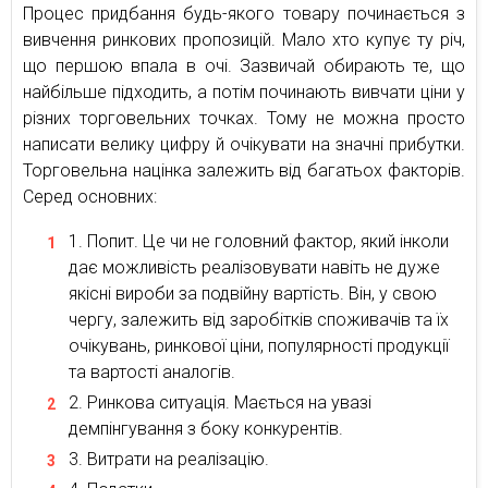
Процес придбання будь-якого товару починається з
вивчення ринкових пропозицій. Мало хто купує ту річ,
що першою впала в очі. Зазвичай обирають те, що
найбільше підходить, а потім починають вивчати ціни у
різних торговельних точках. Тому не можна просто
написати велику цифру й очікувати на значні прибутки.
Торговельна націнка залежить від багатьох факторів.
Серед основних:
Попит. Це чи не головний фактор, який інколи
дає можливість реалізовувати навіть не дуже
якісні вироби за подвійну вартість. Він, у свою
чергу, залежить від заробітків споживачів та їх
очікувань, ринкової ціни, популярності продукції
та вартості аналогів.
Ринкова ситуація. Мається на увазі
демпінгування з боку конкурентів.
Витрати на реалізацію.