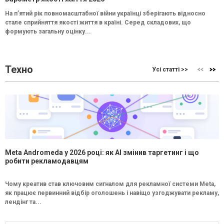
На п’ятий рік повномасштабної війни українці зберігають відносно
стале сприйняття якості життя в країні. Серед складових, що
формують загальну оцінку...
Техно
Усі статті >>
Meta Andromeda у 2026 році: як AI змінив таргетинг і що
робити рекламодавцям
Чому креатив став ключовим сигналом для рекламної системи Meta,
як працює первинний відбір оголошень і навіщо узгоджувати рекламу,
лендінг та...