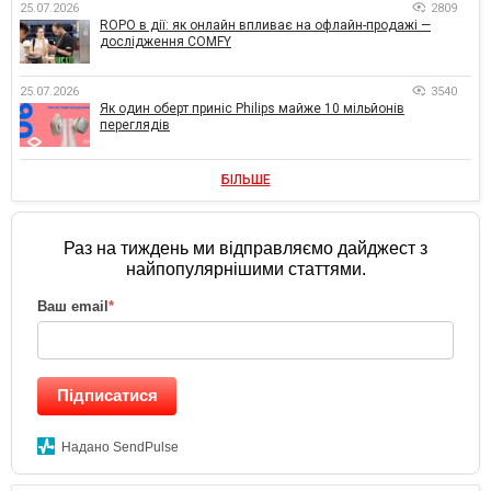
25.07.2026
2809
ROPO в дії: як онлайн впливає на офлайн-продажі —
дослідження COMFY
25.07.2026
3540
Як один оберт приніс Philips майже 10 мільйонів
переглядів
БІЛЬШЕ
Раз на тиждень ми відправляємо дайджест з
найпопулярнішими статтями.
Ваш email
*
Підписатися
Надано SendPulse