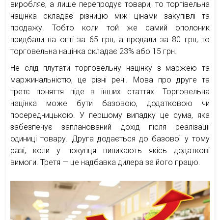
виробляє, а лише перепродує товари, то торгівельна
націнка складає різницю між цінами закупівлі та
продажу. Тобто коли той же самий ополоник
придбали на опті за 65 грн, а продали за 80 грн, то
торговельна націнка складає 23% або 15 грн.
Не слід плутати торговельну націнку з маржею та
маржинальністю, це різні речі. Мова про друге та
третє поняття піде в інших статтях. Торговельна
націнка може бути базовою, додатковою чи
посередницькою. У першому випадку це сума, яка
забезпечує запланований дохід після реалізації
одиниці товару. Друга додається до базової у тому
разі, коли у покупця виникають якісь додаткові
вимоги. Третя — це надбавка дилера за його працю.