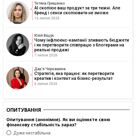
Тетяна Грищенко
AI скопіює ваш продукт за три тижні. Але
бренд і сенси скопіювати не зможе
16 липня 2026
Юлія Віщук
Чому інфлюенс-кампанії зливають бюджети
і як перетворити співпрацю з блогерами на
реальні продажі
7 липня 2026
Дарʼя Черкашина
Стратегія, яка працює: як перетворити
креатив і контент на бізнес-результат
6 липня 2026
ОПИТУВАННЯ
Опитування (анонімне). Як ви оцінюєте свою
фінансову стабільність зараз?
Дуже нестабільна