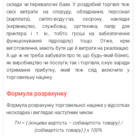
склади чи перевалочні бази. У роздрібній торгівлі теж
свої витрати: на споруду, обладнання, персонал
(зарплата), світло-воду-газ, охорону, накладні
(керівництво, службовці, оргтехніка, папір для
принтера і т. ін., тобто гроші на забезпечення
функціонування підрозділу) тощо. Отже, крім
виготовлення, мають бути ще й витрати на реалізацію.
А ще ж не треба забувати про те, що будь-який бізнес,
як виробництво чи послуги, так і торгівля, існує заради
отримання прибутку, який теж слід включити у
торговельну націнку.
Формула розрахунку
Формула розрахунку торговельної націнки у відсотках
нескладна і виглядає наступним чином:
ТН = { (кінцева вартість – собівартість товару) /
(собівартість товару) } х 100%