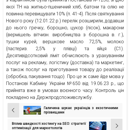
якої ТН на житньо-пшеничний хліб, батони та олію не
повинна перевищувати 10% (п. 41-4). Після святкування
Нового року (12.01.22 р.) перелік розширили, додавши
до нього гречку, борошно, цукор (пісок), макарони
(вермішель вітчизн. виробництва з борошна в. г.),
тушки курей, вершкове масло 72,5%, молоко
(пастериз. 2,5% у плівці) та яйця (С1).
Десятивідсотковий ліміт обчислюють з урахуванням
послуг на рекламу, логістику (доставка) та маркетинг,
а також послуг на приготування товару до реалізації
(обробка, пакування тощо). Про це ж саме йде мова у
Постанові Кабміну України №650 від 19.06.23 р., що
прийнята вже в умовах воєнного часу. Контроль цін
покладено на Держпродспоживслужбу.
Галичина шукає українців з екзотичними
Навігація
прізвищами
записів
Вплив швидкості хостингу на SEO: стратегії
оптимізації для маркетологів