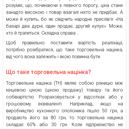
розуміє, що, починаючи з певного порогу, ціна стане
занадто високою і товар взагалі ніхто не придбає. А
може й купить, бо як свідчить народне прислів’я: «На
базарі два дурні, один продає, другий купує». Може,
хто й трапиться. Складна справа …
Щоб правильно поставити вартість реалізації,
потрібно розібратися, що таке торговельна націнка,
від чого вона залежить і якою повинна бути.
Що таке торговельна націнка?
Торговельна націнка (ТН) являє собою різницю між
кінцевою ціною (ціною продажу) товару та його
собівартістю. Розраховується у відсотках або у
грошовому еквіваленті. Наприклад, якщо на
виробництво кухонного ополоника пішло 50 грн, а
продають його за 80 грн, то торговельна націнка
складає 60% або 30 грн. Коли підприємство не