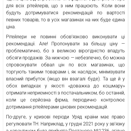
для всіх рітейлерів, що з ним працюють. Коли вони
будуть дотримуватися рекомендацій по вартості
певних товарів, то в усіх магазинах на них буде єдина
ціна.
Рітейлери не повинні обов’язково виконувати ці
рекомендації. Але! Пропонувати за більшу ціну —
проблематично, бо з великою вірогідністю впадуть
обсяги продажів. За нижчою — небезпечно, бо можна
спровокувати обвал цін по всіх магазинах, що
торгують такими товарами і, як наслідок, мінімізувати
власний прибуток (якщо він взагалі буде). Та ще й у
обох випадках у якості «доважка до кошмару»
отримати неприємності з постачальником, бо останній,
коли це серйозна фірма, періодично контролює
дотримання рітейлерами цінових рекомендацій.
По-друге, у кризові періоди Уряд країни має право
регулювати ТН. Наприклад, у грудні 2021 року у зв’язку
з карантином була прийнята Постанова №1236, згідно