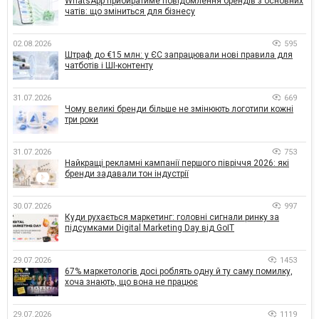
WhatsApp прибиратиме повідомлення брендів з основних
чатів: що зміниться для бізнесу
02.08.2026
595
Штраф до €15 млн: у ЄС запрацювали нові правила для
чатботів і ШІ-контенту
31.07.2026
669
Чому великі бренди більше не змінюють логотипи кожні
три роки
31.07.2026
753
Найкращі рекламні кампанії першого півріччя 2026: які
бренди задавали тон індустрії
30.07.2026
997
Куди рухається маркетинг: головні сигнали ринку за
підсумками Digital Marketing Day від GoIT
29.07.2026
1453
67% маркетологів досі роблять одну й ту саму помилку,
хоча знають, що вона не працює
29.07.2026
1119