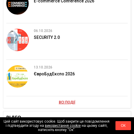
E-commerce Conference 2026
06.10.2026
SECURITY 2.0
13.10.2026
ЄвроБудЕкспо 2026
ВСІ ПОДІЇ
ВІДЕО
Цей сайт використовує cookie. Щоб закрити це повідомлення
і підтвердити згоду на
використання cookie
на цьому сайті,
ОК
натисніть кнопку "Ок".