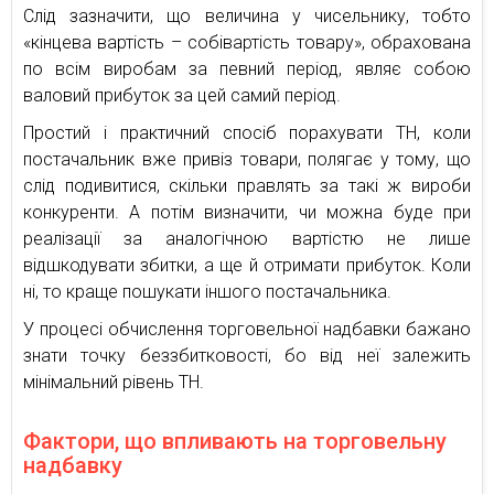
Слід зазначити, що величина у чисельнику, тобто
«кінцева вартість – собівартість товару», обрахована
по всім виробам за певний період, являє собою
валовий прибуток за цей самий період.
Простий і практичний спосіб порахувати ТН, коли
постачальник вже привіз товари, полягає у тому, що
слід подивитися, скільки правлять за такі ж вироби
конкуренти. А потім визначити, чи можна буде при
реалізації за аналогічною вартістю не лише
відшкодувати збитки, а ще й отримати прибуток. Коли
ні, то краще пошукати іншого постачальника.
У процесі обчислення торговельної надбавки бажано
знати точку беззбитковості, бо від неї залежить
мінімальний рівень ТН.
Фактори, що впливають на торговельну
надбавку