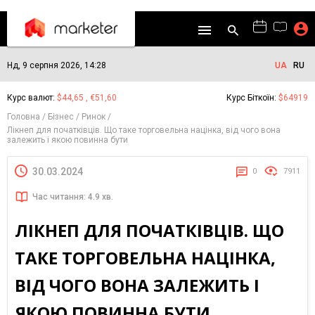
Нд, 9 серпня 2026, 14:28
UA
RU
Курс валют:
$44,65 , €51,60
Курс Біткоїн:
$64919
Головна
Бізнес
Ринок
Лікнеп для початківців. Що таке торговельна націнка, від чого вона
залежить і якою повинна бути
30.03.2024
0
7911
Час читання: 4.9 хв.
ЛІКНЕП ДЛЯ ПОЧАТКІВЦІВ. ЩО
ТАКЕ ТОРГОВЕЛЬНА НАЦІНКА,
ВІД ЧОГО ВОНА ЗАЛЕЖИТЬ І
ЯКОЮ ПОВИННА БУТИ