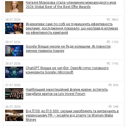
Наталія Морозова стала членкинею міжнародного журі
2026 Global Best of the Best Effie Awards
28.07.2026
3863
AI-креативи самі по собі не підвищують ефективність
реклами: дослідження показало, що насправді впливає
на ефективність кампаній
28.07.2026
1753
Google більше ніколи не буде колишнім: AI повністю
змінює правила пошуку
28.07.2026
1745
ChatGPT більше не чат-бот: OpenAI готує головного
конкурента Google і Microsoft
27.07.2026
835
Найбільший інвестиційний форум країни: встигніть
придбати квиток на Lviv Invest Forum
26.07.2026
548
Від $700 до $15 000: скільки заробляють та витрачають в
українському PR — інсайти від znamy та Women Make
Money