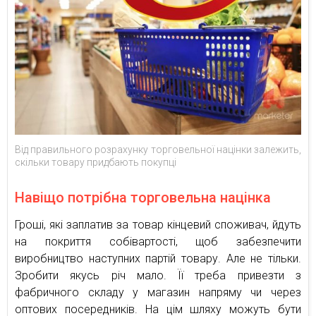
Від правильного розрахунку торговельної націнки залежить,
скільки товару придбають покупці
Навіщо потрібна торговельна націнка
Гроші, які заплатив за товар кінцевий споживач, йдуть
на покриття собівартості, щоб забезпечити
виробництво наступних партій товару. Але не тільки.
Зробити якусь річ мало. Її треба привезти з
фабричного складу у магазин напряму чи через
оптових посередників. На цім шляху можуть бути