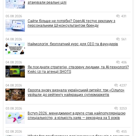
атакували реальні цілі
05.08.2026
431
Сайти більше не потрібні? OpenAI тестує рекламу з
персональним ШІ-консультантом бренду
04.08.2026
561
Наймологія: безплатний курс для CEO та фаундерів
04.08.2026
406
Як поєднати стратегію, створену людьми, та AI-технології?
Кейс izi та агенції SHOTS
04.08.2026
4237
Європа знову визнала український ритейл: три «Сільпо»
увійшли до рейтингу найкращих супермаркетів
03.08.2026
3253
Вступ-2026: менеджмент вдруге став найпопулярнішою
спеціальністю, а кількість заяв — рекордна за 5 років
02.08.2026
455