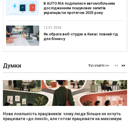
В AUTO.RIA поділилися автомобільним
дослідженням пошукових запитів
українців/ок протягом 2025 року
12.01.2026
Як обрати веб-студію в Києві: повний гід
для бізнесу
Думки
Усі статті >>
Нова лояльність працівників: чому люди більше не хочуть
працювати «до пенсії», але готові працювати на максимум