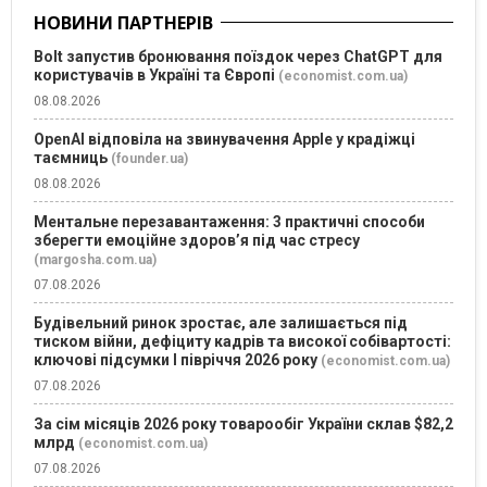
НОВИНИ ПАРТНЕРІВ
Bolt запустив бронювання поїздок через ChatGPT для
користувачів в Україні та Європі
(economist.com.ua)
08.08.2026
OpenAI відповіла на звинувачення Apple у крадіжці
таємниць
(founder.ua)
08.08.2026
Ментальне перезавантаження: 3 практичні способи
зберегти емоційне здоров’я під час стресу
(margosha.com.ua)
07.08.2026
Будівельний ринок зростає, але залишається під
тиском війни, дефіциту кадрів та високої собівартості:
ключові підсумки І півріччя 2026 року
(economist.com.ua)
07.08.2026
За сім місяців 2026 року товарообіг України склав $82,2
млрд
(economist.com.ua)
07.08.2026