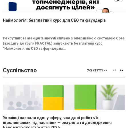
Наймологія: безплатний курс для CEO та фаундерів
Рекрутингова агенція talanovyti спільно з операційною системою Core
(входять до групи FRACTAL) запускають безплатний курс
"Наймологія: як СEO та фаундерам...
Суспільство
Усі статті >>
Українці назвали єдину сферу, яка досі робить їх
щасливішими під час війни — результати дослідження
Барометр якості життя 2026