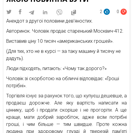
2
0
Анекдот з другої половини дев’яностих.
Авторинок. Чоловік продає старенький Москвич-412.
Виставив ціну 10 тисяч «американських грошей».
(Для тих, хто не в курсі — за таку машину й тисячу не
дадуть).
Люди підходять, питають: «Чому так дорого?»
Чоловік зі скорботою на обличчі відповідає: «Гроші
потрібні».
Торгівля існує за рахунок того, що купуєш дешевше, а
продаєш дорожче. Але яку вартість написати на
ціннику, щоб і продати скоріше і не прогоріти. А ще
краще, мати добрий заробіток, адже всім потрібні
гроші, і чим більше — тим швидше. Проте кожна
людина при здоровому глузді й тверезій пам’яті