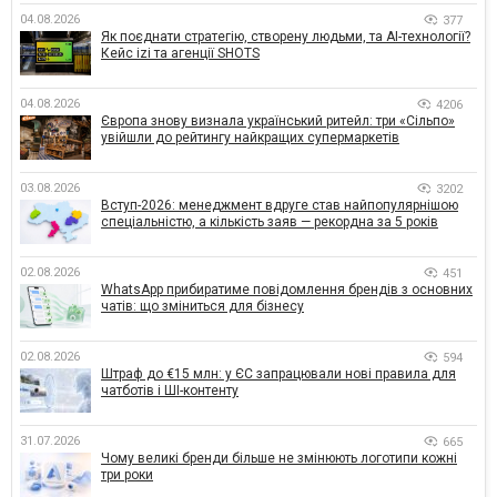
04.08.2026
377
Як поєднати стратегію, створену людьми, та AI-технології?
Кейс izi та агенції SHOTS
04.08.2026
4206
Європа знову визнала український ритейл: три «Сільпо»
увійшли до рейтингу найкращих супермаркетів
03.08.2026
3202
Вступ-2026: менеджмент вдруге став найпопулярнішою
спеціальністю, а кількість заяв — рекордна за 5 років
02.08.2026
451
WhatsApp прибиратиме повідомлення брендів з основних
чатів: що зміниться для бізнесу
02.08.2026
594
Штраф до €15 млн: у ЄС запрацювали нові правила для
чатботів і ШІ-контенту
31.07.2026
665
Чому великі бренди більше не змінюють логотипи кожні
три роки