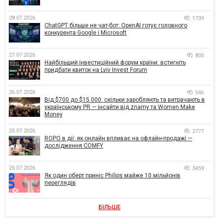
28.07.2026
1739
ChatGPT більше не чат-бот: OpenAI готує головного
конкурента Google і Microsoft
27.07.2026
805
Найбільший інвестиційний форум країни: встигніть
придбати квиток на Lviv Invest Forum
26.07.2026
546
Від $700 до $15 000: скільки заробляють та витрачають в
українському PR — інсайти від znamy та Women Make
Money
25.07.2026
2777
ROPO в дії: як онлайн впливає на офлайн-продажі —
дослідження COMFY
25.07.2026
3459
Як один оберт приніс Philips майже 10 мільйонів
переглядів
БІЛЬШЕ