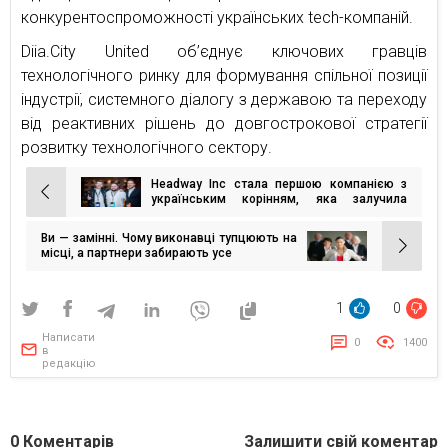
конкурентоспроможності українських tech-компаній.
Diia.City United об’єднує ключових гравців
технологічного ринку для формування спільної позиції
індустрії, системного діалогу з державою та переходу
від реактивних рішень до довгострокової стратегії
розвитку технологічного сектору.
Headway Inc стала першою компанією з
Навігація
українським корінням, яка залучила
інвестиції від Endeavor Catalyst
записів
Ви — замінні. Чому виконавці тупцюють на
місці, а партнери забирають усе
1
0
Написати
0
1400
в
редакцію
0
Коментарів
Залишити свій коментар