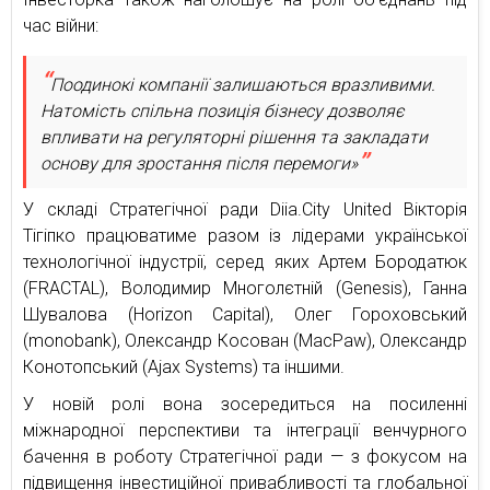
час війни:
Поодинокі компанії залишаються вразливими.
Натомість спільна позиція бізнесу дозволяє
впливати на регуляторні рішення та закладати
основу для зростання після перемоги»
У складі Стратегічної ради Diia.City United Вікторія
Тігіпко працюватиме разом із лідерами української
технологічної індустрії, серед яких Артем Бородатюк
(FRACTAL), Володимир Многолєтній (Genesis), Ганна
Шувалова (Horizon Capital), Олег Гороховський
(monobank), Олександр Косован (MacPaw), Олександр
Конотопський (Ajax Systems) та іншими.
У новій ролі вона зосередиться на посиленні
міжнародної перспективи та інтеграції венчурного
бачення в роботу Стратегічної ради — з фокусом на
підвищення інвестиційної привабливості та глобальної