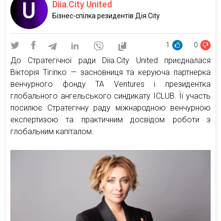
Diia.City United
Бізнес-спілка резидентів Дія.City
1
0
До Стратегічної ради Diia.City United приєдналася
Вікторія Тігіпко — засновниця та керуюча партнерка
венчурного фонду TA Ventures і президентка
глобального ангельського синдикату ICLUB. Її участь
посилює Стратегічну раду міжнародною венчурною
експертизою та практичним досвідом роботи з
глобальним капіталом.