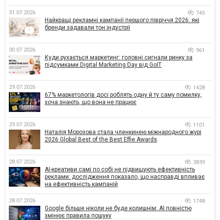
31.07.2026
745
Найкращі рекламні кампанії першого півріччя 2026: які
бренди задавали тон індустрії
30.07.2026
961
Куди рухається маркетинг: головні сигнали ринку за
підсумками Digital Marketing Day від GoIT
29.07.2026
1428
67% маркетологів досі роблять одну й ту саму помилку,
хоча знають, що вона не працює
29.07.2026
1101
Наталія Морозова стала членкинею міжнародного журі
2026 Global Best of the Best Effie Awards
28.07.2026
3839
AI-креативи самі по собі не підвищують ефективність
реклами: дослідження показало, що насправді впливає
на ефективність кампаній
28.07.2026
1748
Google більше ніколи не буде колишнім: AI повністю
змінює правила пошуку