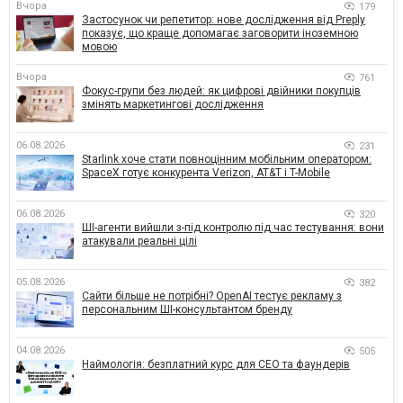
Вчора
179
Застосунок чи репетитор: нове дослідження від Preply
показує, що краще допомагає заговорити іноземною
мовою
Вчора
761
Фокус-групи без людей: як цифрові двійники покупців
змінять маркетингові дослідження
06.08.2026
231
Starlink хоче стати повноцінним мобільним оператором:
SpaceX готує конкурента Verizon, AT&T і T-Mobile
06.08.2026
320
ШІ-агенти вийшли з-під контролю під час тестування: вони
атакували реальні цілі
05.08.2026
382
Сайти більше не потрібні? OpenAI тестує рекламу з
персональним ШІ-консультантом бренду
04.08.2026
505
Наймологія: безплатний курс для CEO та фаундерів