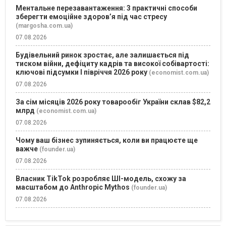
Ментальне перезавантаження: 3 практичні способи
зберегти емоційне здоров’я під час стресу
(margosha.com.ua)
07.08.2026
Будівельний ринок зростає, але залишається під
тиском війни, дефіциту кадрів та високої собівартості:
ключові підсумки І півріччя 2026 року
(economist.com.ua)
07.08.2026
За сім місяців 2026 року товарообіг України склав $82,2
млрд
(economist.com.ua)
07.08.2026
Чому ваш бізнес зупиняється, коли ви працюєте ще
важче
(founder.ua)
07.08.2026
Власник TikTok розробляє ШІ-модель, схожу за
масштабом до Anthropic Mythos
(founder.ua)
07.08.2026