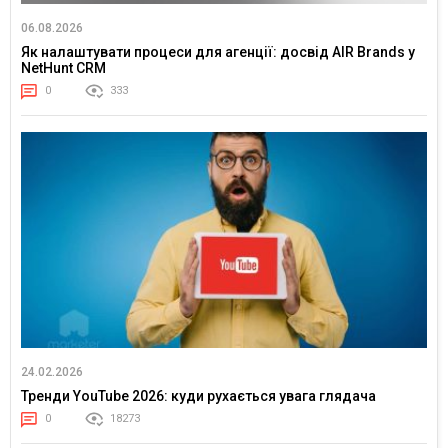
06.08.2026
Як налаштувати процеси для агенції: досвід AIR Brands у
NetHunt CRM
0
333
24.02.2026
Тренди YouTube 2026: куди рухається увага глядача
0
18273