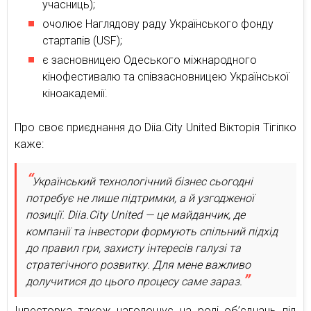
учасниць);
очолює Наглядову раду Українського фонду
стартапів (USF);
є засновницею Одеського міжнародного
кінофестивалю та співзасновницею Української
кіноакадемії.
Про своє приєднання до Diia.City United Вікторія Тігіпко
каже:
Український технологічний бізнес сьогодні
потребує не лише підтримки, а й узгодженої
позиції. Diia.City United — це майданчик, де
компанії та інвестори формують спільний підхід
до правил гри, захисту інтересів галузі та
стратегічного розвитку. Для мене важливо
долучитися до цього процесу саме зараз.
Інвесторка також наголошує на ролі об’єднань під