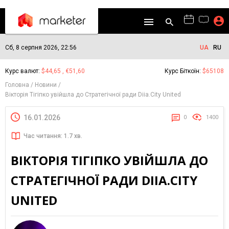
Сб, 8 серпня 2026, 22:56
UA
RU
Курс валют:
$44,65 , €51,60
Курс Біткоїн:
$65108
Головна
Новини
Вікторія Тігіпко увійшла до Стратегічної ради Diia.City United
16.01.2026
0
1400
Час читання: 1.7 хв.
ВІКТОРІЯ ТІГІПКО УВІЙШЛА ДО
СТРАТЕГІЧНОЇ РАДИ DIIA.CITY
UNITED