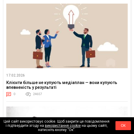
17.02.2026
Клієнти більше не купують медіаплан — вони купують
впевненість у результаті
0
24657
Цей сайт використовує cookie. Щоб закрити це повідомлення
і підтвердити згоду на
використання cookie
на цьому сайті,
ОК
натисніть кнопку "Ок".