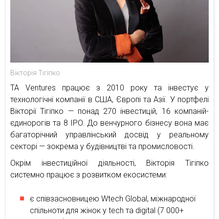
Вікторія Тігіпко
TA Ventures працює з 2010 року та інвестує у
технологічні компанії в США, Європі та Азії. У портфелі
Вікторії Тігіпко — понад 270 інвестицій, 16 компаній-
єдинорогів та 8 IPO. До венчурного бізнесу вона має
багаторічний управлінський досвід у реальному
секторі — зокрема у будівництві та промисловості.
Окрім інвестиційної діяльності, Вікторія Тігіпко
системно працює з розвитком екосистеми:
є співзасновницею Wtech Global, міжнародної
спільноти для жінок у tech та digital (7 000+