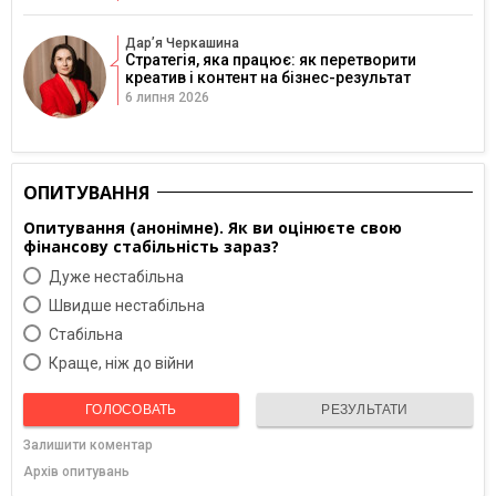
Дарʼя Черкашина
Стратегія, яка працює: як перетворити
креатив і контент на бізнес-результат
6 липня 2026
ОПИТУВАННЯ
Опитування (анонімне). Як ви оцінюєте свою
фінансову стабільність зараз?
Дуже нестабільна
Швидше нестабільна
Cтабільна
Краще, ніж до війни
ГОЛОСОВАТЬ
РЕЗУЛЬТАТИ
Залишити коментар
Архів опитувань