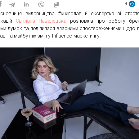
4
асновниця видавництва #книголав й експертка зі страте
ікацій
Світлана Павелецька
розповіла про роботу брен
ами думок та поділилася власними спостереженнями щодо 
аці та майбутніх змін у Influence-маркетингу.