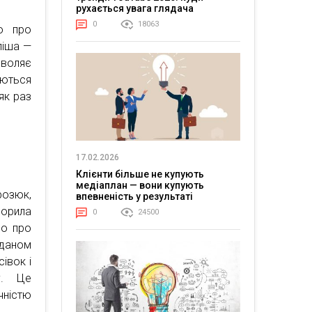
рухається увага глядача
0
18063
о про
ліша —
зволяє
юються
як раз
17.02.2026
Клієнти більше не купують
медіаплан — вони купують
озюк,
впевненість у результаті
ворила
0
24500
мо про
рданом
сівок і
у. Це
чністю