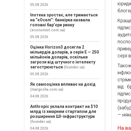
юриди
05.08.2026
блоге
Іпотека зростає, але тримається
на “єОселі”: банкірка назвала
Краще
головні бар’єри ринку
підпи
(economist.com.ua)
аудит
05.08.2026
поспо
Оцінка Horizon3 досягла 2
приве
мільярдів доларів, а серія E — 250
серії
мільйонів доларів, оскільки
загрози від штучного інтелекту
Також
загострюються
(founder.ua)
інфлю
05.08.2026
стрімк
Як самооцінка впливає на дохід
від б
(margosha.com.ua)
підпи
04.08.2026
проду
Anthropic уклала контракт на $10
(забуд
млрд із хмарним стартапом для
— нія
розширення ШІ-інфраструктури
(founder.ua)
На в
04.08.2026