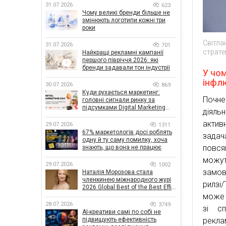
31.07.2026
623
Чому великі бренди більше не
змінюють логотипи кожні три
роки
Світла
31.07.2026
701
страте
Найкращі рекламні кампанії
першого півріччя 2026: які
бренди задавали тон індустрії
У чом
інфл
30.07.2026
869
Куди рухається маркетинг:
Почне
головні сигнали ринку за
підсумками Digital Marketing
діяль
Day від GoIT
актив
29.07.2026
1311
67% маркетологів досі роблять
задач
одну й ту саму помилку, хоча
повся
знають, що вона не працює
можут
29.07.2026
1002
замов
Наталія Морозова стала
членкинею міжнародного журі
рилзі
2026 Global Best of the Best Effie
Awards
може 
28.07.2026
3749
зі с
AI-креативи самі по собі не
рекла
підвищують ефективність