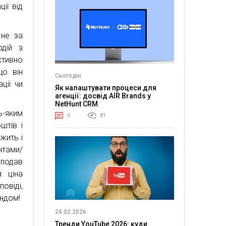
ії від
 не за
одій з
ктивно
що він
Сьогодні
ції чи
Як налаштувати процеси для
агенції: досвід AIR Brands у
NetHunt CRM
-яким
0
81
штів і
жить і
нтами/
 подав
я ціна
повіді,
ендом!
24.02.2026
Тренди YouTube 2026: куди