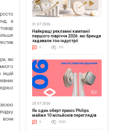
росто
енд, а
31.07.2026
 товар
Найкращі рекламні кампанії
ільше
першого півріччя 2026: які бренди
задавали тон індустрії
тестив
0
701
и, які
амного
 іншій
певних
редньо
25.07.2026
своєю
Як один оберт приніс Philips
ипадку
майже 10 мільйонів переглядів
 вони
0
3209