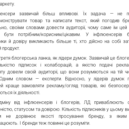
аркету.
юенсери зазвичай більш впливові. Їх задача — не п
монструвати товар та написати текст, який погодив бр
ьно, своїми словами довести аудиторії, чому саме їм цей
бути потрібним/корисним/цікавим. У інфлюенсерів б
тики й довіру викликають більше ті, хто дійсно на собі за
й продукт.
третя блогерська ланка, як лідери думок. Зазвичай це блогер
лькістю підписок і колаборацій, а якістю подачі рекл
нту довели своїй аудиторії, що вони розуміються на тій чи
 Одним словом — експерти. Відносно, у лідерів думок 
ей краще замовляти рекламу/огляд товарів, які безпосе
ться їх діяльності.
дміну від інфлюенсерів і блогерів, ЛД приваблюють 
ністю, статусом та довірою. Кількість підписників у цьому в
ім не дорівнює якості просування бренду, з яким
рацюють. І бренди теж повинні це розуміти.