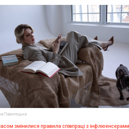
на Павелецька
часом змінилися правила співпраці з інфлюенсерами