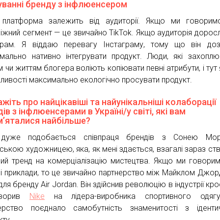
уванні бренду з інфлюенсером
платформа залежить від аудиторії. Якщо ми говорим
іжний сегмент — це звичайно TikTok. Якщо аудиторія дорос
грам. Я віддаю перевагу Інстаграму, тому що він до
мально нативно інтегрувати продукт. Люди, які захопл
 чи життям блогера воліють копіювати певні атрибути, і тут 
ливості максимально екологічно просувати продукт.
жіть про найцікавіші та найунікальніші колаборації
ів з інфлюенсерами в Україні/у світі, які вам
м’яталися найбільше?
 дуже подобається співпраця брендів з Сонею Мор
нською художницею, яка, як мені здається, взагалі зараз ст
ий тренд на комерціалізацію мистецтва. Якщо ми говори
ві приклади, то це звичайно партнерство між Майклом Джо
 для бренду Air Jordan. Він здійснив революцію в індустрії кро
творив
Nike
на лідера-виробника спортивного одяг
ерство поєднало самобутність знаменитості з іденти
кту.