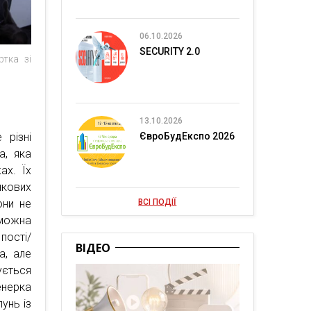
06.10.2026
SECURITY 2.0
тка зі
13.10.2026
 різні
ЄвроБудЕкспо 2026
а, яка
ах. Їх
нкових
они не
ВСІ ПОДІЇ
 можна
пості/
ВІДЕО
а, але
ується
нерка
унь із