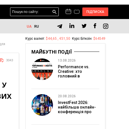
ПІДПИСКА
UA
RU
Курс валют:
$44,65 , €51,50
Курс Біткоїн:
$64549
 для
МАЙБУТНІ ПОДІЇ
3043
13.08.2026
Performance vs.
Creative: хто
головний в
перформанс-
 У
маркетингу?
ВИХ
20.08.2026
InvestFest 2026:
найбільша онлайн-
конференція про
інвестиції