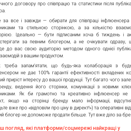
чного договору про співпрацю та статистики після публікац
ра.
 за все і завжди — обирати для співпраці інфлюенсера
сниками та стильною сторінкою, а за кількістю взаєм
орією. Ідеально — бути підписаним хоча б тиждень і а
стерігати за певним блогером, а не очікувати одразу, 
де до вас свою аудиторію методом одного однієї публіка
 взаємодій з вашим продуктом.
 треба запам’ятати, що будь-яка колаборація з будь
енсером не дає 100% гарантії ефективності вкладених ко
ий приріст інтересу до вашої продукції. Тут багато чого зале
ренду, ведення його сторінки, комунікації з новими кліє
сниками. Як би грамотно та креативно інфлюенсер не
кт, якщо на сторінці бренду мало інформації, відсутн
ьте вже про «відповіли про ціну в директ!») та оперативні від
кий блогер не допоможе продати більше. Тут вже діло за бр
аш погляд, які платформи/соцмережі найкращі у