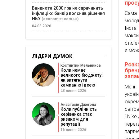
прос
Банкнота 2000 грн не спричинить
Сама 
інфляцію: банкір пояснив рішення
НБУ
(economist.com.ua)
молод
04.08.2026
Інста
макси
стилем
є мож
ЛІДЕРИ ДУМОК
Розка
Костянтин Мельников
бренд
Коли немає
великого бюджету:
запа
як витягнути
кампанію ідеєю
Мені
23 липня 2026
украї
окрем
Анастасія Джогола
світо
Коли публічність
керівника стає
і Nike
ризиком для
пере
репутації
16 липня 2026
партн
проду