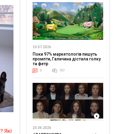
23.07.2026
Поки 97% маркетологів пишуть
промпти, Галичина дістала голку
та фетр
0
707
25.06.2026
? Які