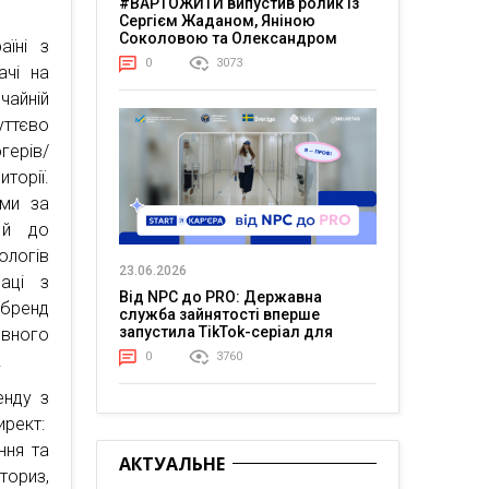
#ВАРТОЖИТИ випустив ролик із
Сергієм Жаданом, Яніною
Соколовою та Олександром
аїні з
Тереном про життя в постійній
0
3073
чі на
напрузі
айній
уттєво
герів/
орії.
ими за
 й до
ологів
23.06.2026
раці з
Від NPC до PRO: Державна
 бренд
служба зайнятості вперше
запустила TikTok-серіал для
евного
молоді
0
3760
.
енду з
ирект:
ння та
АКТУАЛЬНЕ
ториз,