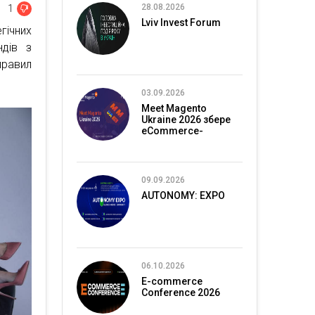
28.08.2026
1
Lviv Invest Forum
гічних
дів з
правил
03.09.2026
Meet Magento
Ukraine 2026 збере
eCommerce-
спільноту в Києві
09.09.2026
AUTONOMY: EXPO
06.10.2026
E-commerce
Conference 2026