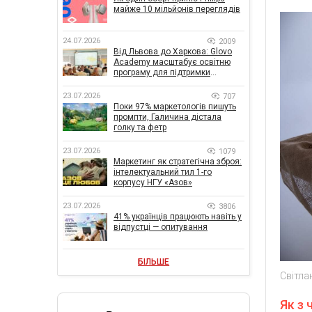
майже 10 мільйонів переглядів
24.07.2026
2009
Від Львова до Харкова: Glovo
Academy масштабує освітню
програму для підтримки
українського бізнесу
23.07.2026
707
Поки 97% маркетологів пишуть
промпти, Галичина дістала
голку та фетр
23.07.2026
1079
Маркетинг як стратегічна зброя:
інтелектуальний тил 1-го
корпусу НГУ «Азов»
23.07.2026
3806
41% українців працюють навіть у
відпустці — опитування
БІЛЬШЕ
Світла
Як з 