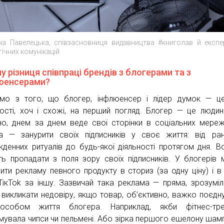
на Павелецька, співзасновниця видавництва #книголав й експер
гічних комунікацій
у різниця співпраці брендів з блогерами та з
юенсерами?
мо з того, що блогер, інфлюенсер і лідер думок — це
ності, хоч і схожі, на перший погляд. Блогер — це людин
но, днем за днем веде свої сторінки в соціальних мереж
а — занурити своїх підписників у своє життя: від ра
кденних ритуалів до будь-якої діяльності протягом дня. В
ь пропадати з поля зору своїх підписників. У блогерів
ити рекламу певного продукту в сториз (за одну ціну) і в 
/ТікТоk за іншу. Зазвичай така реклама — пряма, зрозуміл
викликати недовіру, якщо товар, об’єктивно, важко поєдн
пособом життя блогера. Наприклад, якби фітнес-тре
мувала чипси чи пельмені. Або зірка першого ешелону шамп