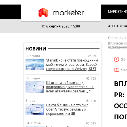
МАРКЕТИН
АГЕНТСТВ
Чт, 6 серпня 2026, 15:00
Головна
І
Впливові ос
підвищення
НОВИНИ
Сьогодні
99
26
Starlink хоче стати повноцінним
мобільним оператором: SpaceX
готує конкурента Verizon, AT&T і
Час
T-Mobile
Сьогодні
123
ВПЛ
ШІ-агенти вийшли з-під
контролю під час тестування:
вони атакували реальні цілі
PR
Вчора
198
ОС
Сайти більше не потрібні?
OpenAI тестує рекламу з
персональним ШІ-
ПОП
консультантом бренду
04.08.2026
315