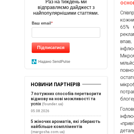
Раз на тиждень ми
основ
відправляємо дайджест з
Співп
найпопулярнішими статтями.
кожни
Ваш email
*
65% б
рекла
впав,
Підписатися
інфлю
Мікро
Надано SendPulse
мільй
повно
остат
НОВИНИ ПАРТНЕРІВ
мікро
потра
7 потужних способів перетворити
блоге
відмову на нові можливості та
успіх
(founder.ua)
Голов
05.08.2026
інфлю
5 жіночих ароматів, які збирають
«прив
найбільше компліментів
детал
(margosha.com.ua)