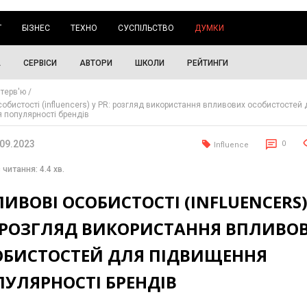
Г
БІЗНЕС
ТЕХНО
СУСПІЛЬСТВО
ДУМКИ
А
СЕРВІСИ
АВТОРИ
ШКОЛИ
РЕЙТИНГИ
нтерв'ю
обистості (influencers) у PR: розгляд використання впливових особистостей
 популярності брендів
.09.2023
0
Influence
 читання: 4.4 хв.
ИВОВІ ОСОБИСТОСТІ (INFLUENCERS)
: РОЗГЛЯД ВИКОРИСТАННЯ ВПЛИВО
ОБИСТОСТЕЙ ДЛЯ ПІДВИЩЕННЯ
УЛЯРНОСТІ БРЕНДІВ