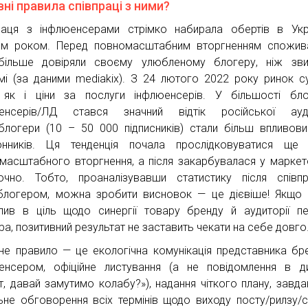
ні правила співпраці з ними?
раця з інфлюенсерами стрімко набирала обертів в Укр
м роком. Перед повномасштабним вторгненням спожива
ільше довіряли своєму улюбленому блогеру, ніж звич
мі (за даними mediakix). З 24 лютого 2022 року ринок с
 як і ціни за послуги інфлюенсерів. У більшості бло
енсерів/ЛД стався значний відтік російської аудит
блогери (10 – 50 000 підписників) стали більш впливов
онників. Ця тенденція почала прослідковуватися ще
масштабного вторгнення, а після закарбувалася у маркет
очно. Тобто, проаналізувавши статистику після співп
блогером, можна зробити висновок — це дієвіше! Якщо
пив в ціль щодо синергії товару бренду й аудиторії п
ра, позитивний результат не заставить чекати на себе довго
не правило — це екологічна комунікація представника бр
енсером, офіційне листування (а не повідомлення в д
іт, давай замутимо колабу?»), надання чіткого плану, завда
ьне обговорення всіх термінів щодо виходу посту/рилзу/с