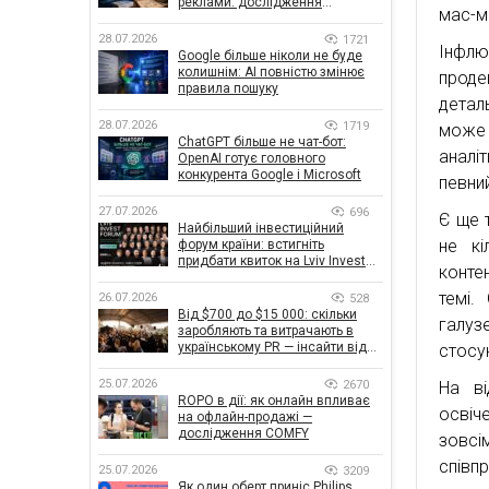
реклами: дослідження
мас-м
показало, що насправді
впливає на ефективність
28.07.2026
1721
Інфл
кампаній
Google більше ніколи не буде
колишнім: AI повністю змінює
проде
правила пошуку
детал
28.07.2026
1719
може 
ChatGPT більше не чат-бот:
аналі
OpenAI готує головного
конкурента Google і Microsoft
певни
27.07.2026
696
Є ще 
Найбільший інвестиційний
не кі
форум країни: встигніть
придбати квиток на Lviv Invest
конте
Forum
темі.
26.07.2026
528
Від $700 до $15 000: скільки
галуз
заробляють та витрачають в
українському PR — інсайти від
стосую
znamy та Women Make Money
25.07.2026
2670
На ві
ROPO в дії: як онлайн впливає
освіче
на офлайн-продажі —
дослідження COMFY
зовс
співп
25.07.2026
3209
Як один оберт приніс Philips