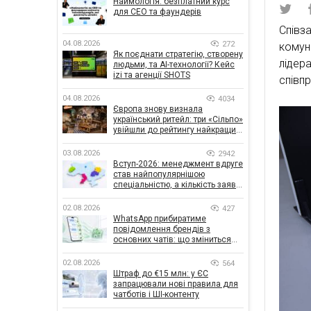
Наймологія: безплатний курс
для CEO та фаундерів
Співз
04.08.2026
272
комун
Як поєднати стратегію, створену
лідер
людьми, та AI-технології? Кейс
izi та агенції SHOTS
співпр
04.08.2026
4034
Європа знову визнала
український ритейл: три «Сільпо»
увійшли до рейтингу найкращих
супермаркетів
03.08.2026
2942
Вступ-2026: менеджмент вдруге
став найпопулярнішою
спеціальністю, а кількість заяв
— рекордна за 5 років
02.08.2026
427
WhatsApp прибиратиме
повідомлення брендів з
основних чатів: що зміниться
для бізнесу
02.08.2026
564
Штраф до €15 млн: у ЄС
запрацювали нові правила для
чатботів і ШІ-контенту