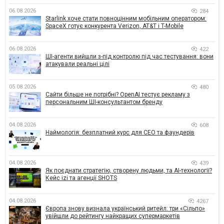
06.08.2026
284
Starlink хоче стати повноцінним мобільним оператором:
SpaceX готує конкурента Verizon, AT&T і T-Mobile
06.08.2026
422
ШІ-агенти вийшли з-під контролю під час тестування: вони
атакували реальні цілі
05.08.2026
480
Сайти більше не потрібні? OpenAI тестує рекламу з
персональним ШІ-консультантом бренду
04.08.2026
608
Наймологія: безплатний курс для CEO та фаундерів
04.08.2026
439
Як поєднати стратегію, створену людьми, та AI-технології?
Кейс izi та агенції SHOTS
04.08.2026
4267
Європа знову визнала український ритейл: три «Сільпо»
увійшли до рейтингу найкращих супермаркетів