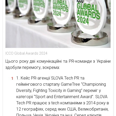
ICCO Global Awards 2024
Цього року дві комунікаційні та PR-команди з України
здобули перемогу, зокрема:
Кейс PR-агенції SLOVA Tech PR та
геймінгового стартапу GameTree “Championing
Diversity, Fighting Toxicity in Gaming” переміг у
категорії “Sport and Entertainment Award”. SLOVA
Tech PR працює з tech компаніями з 2014 року в
12 географіях, серед яких США, Великобританія,
Польща, Чехія, Україна та інші. Серед клієнтів