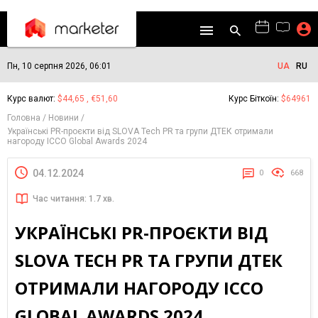
Пн, 10 серпня 2026, 06:01
UA
RU
Курс валют:
$44,65 , €51,60
Курс Біткоїн:
$64961
Головна
Новини
Українські PR-проєкти від SLOVA Tech PR та групи ДТЕК отримали
нагороду ICCO Global Awards 2024
04.12.2024
0
668
Час читання: 1.7 хв.
УКРАЇНСЬКІ PR-ПРОЄКТИ ВІД
SLOVA TECH PR ТА ГРУПИ ДТЕК
ОТРИМАЛИ НАГОРОДУ ICCO
GLOBAL AWARDS 2024