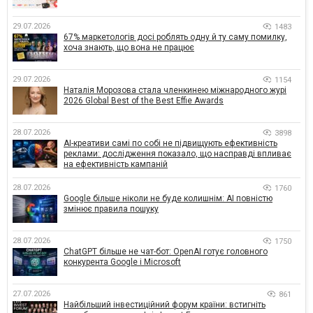
29.07.2026
1483
67% маркетологів досі роблять одну й ту саму помилку,
хоча знають, що вона не працює
29.07.2026
1154
Наталія Морозова стала членкинею міжнародного журі
2026 Global Best of the Best Effie Awards
28.07.2026
3898
AI-креативи самі по собі не підвищують ефективність
реклами: дослідження показало, що насправді впливає
на ефективність кампаній
28.07.2026
1760
Google більше ніколи не буде колишнім: AI повністю
змінює правила пошуку
28.07.2026
1750
ChatGPT більше не чат-бот: OpenAI готує головного
конкурента Google і Microsoft
27.07.2026
861
Найбільший інвестиційний форум країни: встигніть