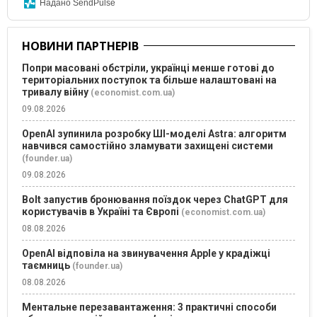
Надано SendPulse
НОВИНИ ПАРТНЕРІВ
Попри масовані обстріли, українці менше готові до
територіальних поступок та більше налаштовані на
тривалу війну
(economist.com.ua)
09.08.2026
OpenAI зупинила розробку ШІ-моделі Astra: алгоритм
навчився самостійно зламувати захищені системи
(founder.ua)
09.08.2026
Bolt запустив бронювання поїздок через ChatGPT для
користувачів в Україні та Європі
(economist.com.ua)
08.08.2026
OpenAI відповіла на звинувачення Apple у крадіжці
таємниць
(founder.ua)
08.08.2026
Ментальне перезавантаження: 3 практичні способи