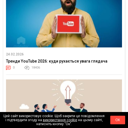
24.02.2026
Тренди YouTube 2026: куди рухається увага глядача
0
18406
Цей сайт використовує cookie. Щоб закрити це повідомлення
і підтвердити згоду на
використання cookie
на цьому сайті,
ОК
натисніть кнопку "Ок".