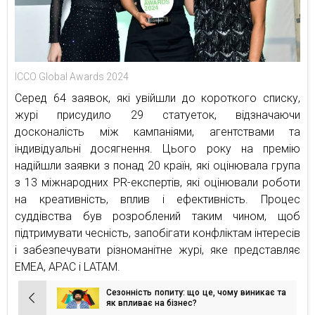
ICCO Global Awards 2024
Серед 64 заявок, які увійшли до короткого списку,
журі присудило 29 статуеток, відзначаючи
досконалість між кампаніями, агентствами та
індивідуальні досягнення. Цього року на премію
надійшли заявки з понад 20 країн, які оцінювала група
з 13 міжнародних PR-експертів, які оцінювали роботи
на креативність, вплив і ефективність. Процес
суддівства був розроблений таким чином, щоб
підтримувати чесність, запобігати конфліктам інтересів
і забезпечувати різноманітне журі, яке представляє
EMEA, APAC і LATAM.
Сезонність попиту: що це, чому виникає та
Навігація
як впливає на бізнес?