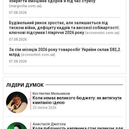
зберегти емоційне здоров’я під час стресу
(margosha.com.ua)
07.08.2026
Будівельний ринок зростає, але залишається під
тиском війни, дефіциту кадрів та високої собівартості:
ключові підсумки І півріччя 2026 року
(economist.com.ua)
07.08.2026
За сім місяців 2026 року товарообіг України склав $82,2
млрд
(economist.com.ua)
07.08.2026
ЛІДЕРИ ДУМОК
Костянтин Мельников
Коли немає великого бюджету: як витягнути
кампанію ідеєю
23 липня 2026
Анастасія Джогола
Коли публічність керівника стає ризиком для