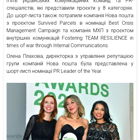
п’ять українських комунікаційних команд та PR-
спеціалістів, які представили проєкти у 8 категоріях.
До шорт-листа також потрапили компанія Нова пошта
з проєктом Survived Parcels в номінації Best Crisis
Management Campaign та компанія МХП з проєктом
внутрішніх комунікацій Fostering TEAM RESILIENCE in
times of war through Internal Communications.
Олена Плахова, директорка з управління репутацією
групи компаній Нова пошта була представлена у
шорт-листі номінації PR Leader of the Year.