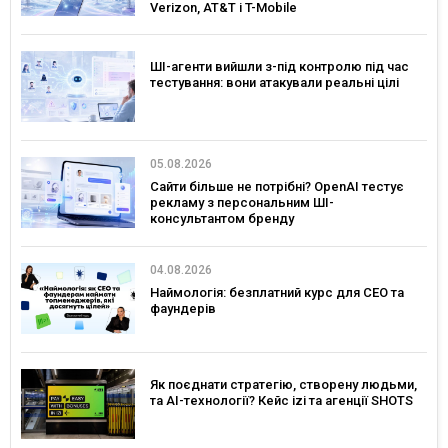
Verizon, AT&T і T-Mobile
ШІ-агенти вийшли з-під контролю під час
тестування: вони атакували реальні цілі
05.08.2026
Сайти більше не потрібні? OpenAI тестує
рекламу з персональним ШІ-
консультантом бренду
04.08.2026
Наймологія: безплатний курс для CEO та
фаундерів
Як поєднати стратегію, створену людьми,
та AI-технології? Кейс izi та агенції SHOTS