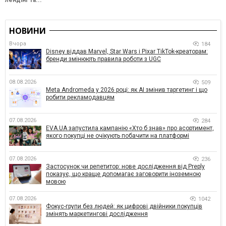
лендінг та...
НОВИНИ
Вчора
184
Disney віддав Marvel, Star Wars і Pixar TikTok-креаторам:
бренди змінюють правила роботи з UGC
08.08.2026
509
Meta Andromeda у 2026 році: як AI змінив таргетинг і що
робити рекламодавцям
07.08.2026
284
EVA.UA запустила кампанію «Хто б знав» про асортимент,
якого покупці не очікують побачити на платформі
07.08.2026
236
Застосунок чи репетитор: нове дослідження від Preply
показує, що краще допомагає заговорити іноземною
мовою
07.08.2026
1042
Фокус-групи без людей: як цифрові двійники покупців
змінять маркетингові дослідження