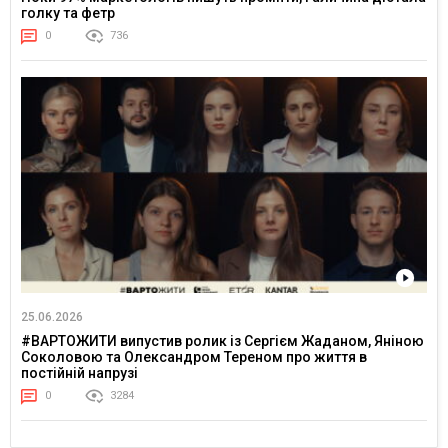
голку та фетр
0
736
25.06.2026
#ВАРТОЖИТИ випустив ролик із Сергієм Жаданом, Яніною
Соколовою та Олександром Тереном про життя в
постійній напрузі
0
3284