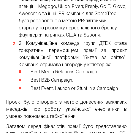
агенції – Megogo, Uklon, Fiverr, Preply, GoIT, Glovo,
Awesomic та інші. PR кампанія для GameTree
була реалізована з метою PR-підтримки
стартапу та розвитку персонального бренду
фаундерки на ринках США та Європи.
Комунікаційна команда групи ДТЕК стала
трикратним переможцем премії за проєкт
комунікаційної платформи “Битва за світло”.
Компанія отримала нагороди у категоріях:
Best Media Relations Campaign.
Best B2B Campaign.
Best Event, Launch or Stunt in a Campaign.
Проєкт було створено з метою донесення важливих
меседжів про роботу української енергетики в
умовах повномасштабної війни.
Загалом серед фіналістів премії було представлено