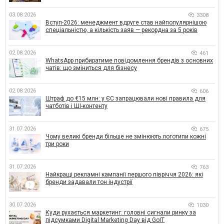
03.08.2026
3308
Вступ-2026: менеджмент вдруге став найпопулярнішою
спеціальністю, а кількість заяв — рекордна за 5 років
02.08.2026
461
WhatsApp прибиратиме повідомлення брендів з основних
чатів: що зміниться для бізнесу
02.08.2026
606
Штраф до €15 млн: у ЄС запрацювали нові правила для
чатботів і ШІ-контенту
31.07.2026
675
Чому великі бренди більше не змінюють логотипи кожні
три роки
31.07.2026
763
Найкращі рекламні кампанії першого півріччя 2026: які
бренди задавали тон індустрії
30.07.2026
1030
Куди рухається маркетинг: головні сигнали ринку за
підсумками Digital Marketing Day від GoIT