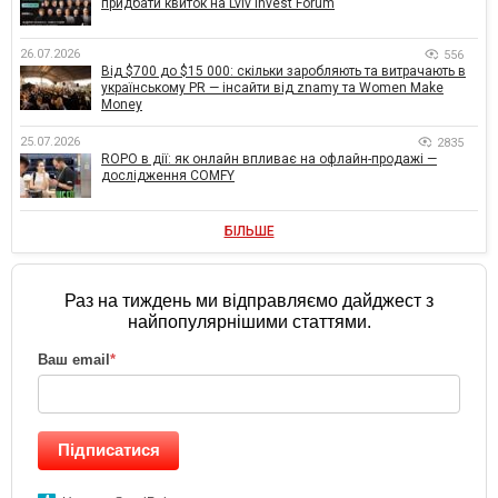
придбати квиток на Lviv Invest Forum
26.07.2026
556
Від $700 до $15 000: скільки заробляють та витрачають в
українському PR — інсайти від znamy та Women Make
Money
25.07.2026
2835
ROPO в дії: як онлайн впливає на офлайн-продажі —
дослідження COMFY
БІЛЬШЕ
Раз на тиждень ми відправляємо дайджест з
найпопулярнішими статтями.
Ваш email
*
Підписатися