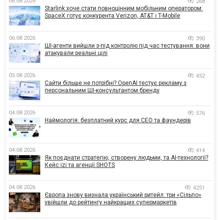
06.08.2026
268
Starlink хоче стати повноцінним мобільним оператором:
SpaceX готує конкурента Verizon, AT&T і T-Mobile
06.08.2026
390
ШІ-агенти вийшли з-під контролю під час тестування: вони
атакували реальні цілі
05.08.2026
452
Сайти більше не потрібні? OpenAI тестує рекламу з
персональним ШІ-консультантом бренду
04.08.2026
576
Наймологія: безплатний курс для CEO та фаундерів
04.08.2026
414
Як поєднати стратегію, створену людьми, та AI-технології?
Кейс izi та агенції SHOTS
04.08.2026
4251
Європа знову визнала український ритейл: три «Сільпо»
увійшли до рейтингу найкращих супермаркетів