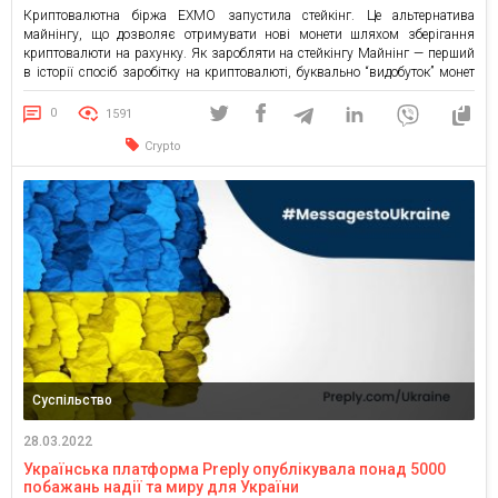
Криптовалютна біржа EXMO запустила стейкінг. Це альтернатива
майнінгу, що дозволяє отримувати нові монети шляхом зберігання
криптовалюти на рахунку. Як заробляти на стейкінгу Майнінг — перший
в історії спосіб заробітку на криптовалюті, буквально “видобуток” монет
шляхом вирішення складних математичних рівнянь у вигляді
криптографічних хешів. У 2008 році, коли винайшли біткоїн, майнінг був
0
1591
єдиним способом отримати крипту, […]
Crypto
Суспільство
28.03.2022
Українська платформа Preply опублікувала понад 5000
побажань надії та миру для України