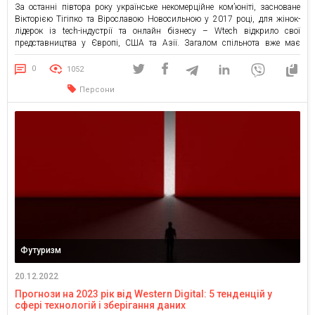
За останні півтора року українське некомерційне ком’юніті, засноване
Вікторією Тігіпко та Вірославою Новосильною у 2017 році, для жінок-
лідерок із tech-індустрії та онлайн бізнесу – Wtech відкрило свої
представництва у Європі, США та Азії. Загалом спільнота вже має
чаптери у 23 країнах світу. До повномасштабної війни Wtech активно
працював у 12 містах України, а також у […]
0
1052
Персони
Футуризм
20.12.2022
Прогнози на 2023 рік від Western Digital: 5 тенденцій у
сфері технологій і зберігання даних