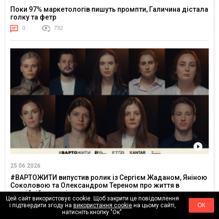
Поки 97% маркетологів пишуть промпти, Галичина дістала
голку та фетр
0
732
25.06.2026
#ВАРТОЖИТИ випустив ролик із Сергієм Жаданом, Яніною
Соколовою та Олександром Тереном про життя в
постійній напрузі
Цей сайт використовує cookie. Щоб закрити це повідомлення
0
3255
і підтвердити згоду на
використання cookie
на цьому сайті,
ОК
натисніть кнопку "Ок".