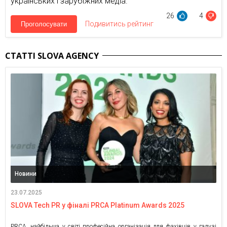
українських і зарубіжних медіа.
26
4
Подивитись рейтинг
Проголосувати
СТАТТІ SLOVA AGENCY
Новини
23.07.2025
SLOVA Tech PR у фіналі PRCA Platinum Awards 2025
PRCA, найбільша у світі професійна організація для фахівців у галузі