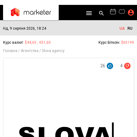
Нд, 9 серпня 2026, 18:24
UA
RU
Курс валют:
$44,65 , €51,60
Курс Біткоїн:
$65199
Головна
Агентства
Slova agency
26
4