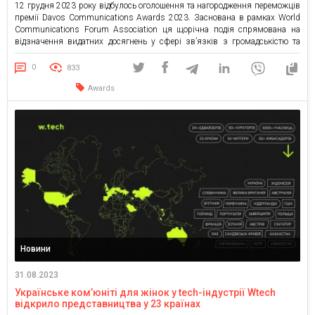
12 грудня 2023 року відбулось оголошення та нагородження переможців
премії Davos Communications Awards 2023. Заснована в рамках World
Communications Forum Association ця щорічна подія спрямована на
відзначення видатних досягнень у сфері зв’язків з громадськістю та
комунікацій у всьому світі. Цього року найбільше нагород отримали
українські та бразильські спеціалісти у сфері комунікацій, що підкреслює
0
833
їх досягнення, […]
Awards
Новини
31.08.2023
Українське ком’юніті для жінок у tech-індустрії Wtech
відкрило представництва у 23 країнах