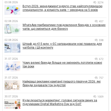
03.08.2026
3274
Вступ-2026: менеджмент вдруге став найпопулярнішою
спеціальністю, а кількість заяв — рекордна за 5 років
02.08.2026
457
WhatsApp прибиратиме повідомлення брендів з основних
чатів: що зміниться для бізнесу
02.08.2026
598
Штраф до €15 млн: у ЄС запрацювали нові правила для
чатботів і ШІ-контенту
31.07.2026
672
Чому великі бренди більше не змінюють логотипи кожні
три роки
31.07.2026
757
Найкращі рекламні кампанії першого півріччя 2026: які
бренди задавали тон індустрії
30.07.2026
1009
Куди рухається маркетинг: головні сигнали ринку за
підсумками Digital Marketing Day від GoIT