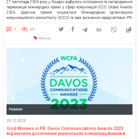
27 листопада 2024 року у Лондоні відбулось оголошення та нагородження
переможців міжнародної премії у сфері комунікацій ICCO Global Awards
2024. Щорічна премія ініціюється Міжнародною організацією
комунікаційного консалтингу (ICCO) та має визнання серед світових PR-
асоціацій в 82 країнах світу. Цього року дві комунікаційні та PR-команди
з України здобули перемогу, зокрема: Кейс PR-агенції SLOVA Tech PR та
0
667
[…]
Awards
Новини
25.12.2023
Gold Winners in PR: Davos Communications Awards 2023
відзначила досягнення українських комунікаційників в
цьогорічній премії