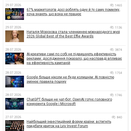
29.07.2026
1465
67% маркетологів досі роблять одну й ту саму помилку,
хоча знають, що вона не працює
29.07.2026
1136
Наталія Морозова стала членкинею міжнародного журі
2026 Global Best of the Best Effie Awards
28.07.2026
3874
AI-креативи самі по собі не підвищують ефективність
реклами: дослідження показало, що насправді впливає
на ефективність кампаній
28.07.2026
1754
Google більше ніколи не буде колишнім: AI повністю
змінює правила пошуку
28.07.2026
1746
ChatGPT більше не чат-бот: OpenAI готує головного
конкурента Google і Microsoft
27.07.2026
840
Найбільший інвестиційний форум країни: встигніть
придбати квиток на Lviv Invest Forum