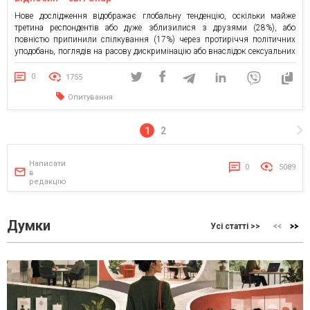
Нове дослідження відображає глобальну тенденцію, оскільки майже
третина респондентів або дуже зблизилися з друзями (28%), або
повністю припинили спілкування (17%) через протиріччя політичних
уподобань, поглядів на расову дискримінацію або внаслідок сексуальних
домагань. Звіт Snap розкриває вплив культурних змін на відносини
цього року: розмови про різні види дискримінації, сексуальні домагання
0
1755
та ментальне здоров’я дуже зблизили, або […]
Опитування
1
2
Написати
0
5089
в
редакцію
Думки
Усі статті >>