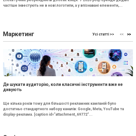
Епоха гучних ребрендингів добігає кінця. У 2026 році бренди дедалі
частіше інвестують не в нові логотипи, а у впізнавані елементи,...
Маркетинг
Усі статті >>
Де шукати аудиторію, коли класичні інструменти вже не
дивують
Ще кілька років тому для більшості рекламних кампаній було
достатньо стандартного набору каналів: Google, Meta, YouTube та
display-реклама. [caption id="attachment_69772"...