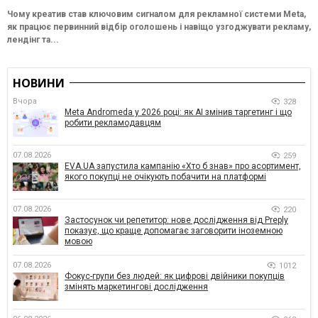
Чому креатив став ключовим сигналом для рекламної системи Meta,
як працює первинний відбір оголошень і навіщо узгоджувати рекламу,
лендінг та...
НОВИНИ
Вчора
328
Meta Andromeda у 2026 році: як AI змінив таргетинг і що
робити рекламодавцям
07.08.2026
259
EVA.UA запустила кампанію «Хто б знав» про асортимент,
якого покупці не очікують побачити на платформі
07.08.2026
220
Застосунок чи репетитор: нове дослідження від Preply
показує, що краще допомагає заговорити іноземною
мовою
07.08.2026
1012
Фокус-групи без людей: як цифрові двійники покупців
змінять маркетингові дослідження