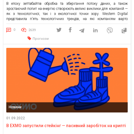
В епоху зеттабайтів обробка та зберігання потоку даних, а також
зростаючий попит на енергію створюють великі виклики для компаній —
як з технологічної, так і з екологічної точки зору. Western Digital
представила п’ять технологічних трендів, на які компаніям варто
звернути увагу у 2023. Сталий розвиток як рушійна сила для інновацій
Кількість даних і використання сучасних технологій, […]
0
2639
Прогнози
Новини
01.09.2022
В EXMO запустили стейкінг — пасивний заробіток на крипті