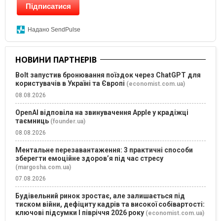
Підписатися
Надано SendPulse
НОВИНИ ПАРТНЕРІВ
Bolt запустив бронювання поїздок через ChatGPT для
користувачів в Україні та Європі
(economist.com.ua)
08.08.2026
OpenAI відповіла на звинувачення Apple у крадіжці
таємниць
(founder.ua)
08.08.2026
Ментальне перезавантаження: 3 практичні способи
зберегти емоційне здоров’я під час стресу
(margosha.com.ua)
07.08.2026
Будівельний ринок зростає, але залишається під
тиском війни, дефіциту кадрів та високої собівартості:
ключові підсумки І півріччя 2026 року
(economist.com.ua)