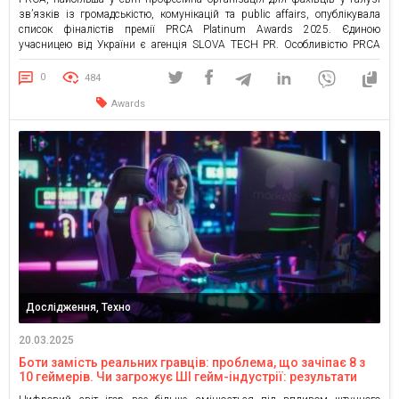
зв’язків із громадськістю, комунікацій та public affairs, опублікувала
список фіналістів премії PRCA Platinum Awards 2025. Єдиною
учасницею від України є агенція SLOVA TECH PR. Особливістю PRCA
Platinum Awards є те, що за нагороду мають право змагатися виключно
проєкти, що бодай раз отримали міжнародне золото. Наразі […]
0
484
Awards
Дослідження, Техно
20.03.2025
Боти замість реальних гравців: проблема, що зачіпає 8 з
10 геймерів. Чи загрожує ШІ гейм-індустрії: результати
дослідження