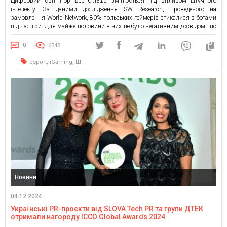
Цифровий світ ігор все більше змінюється під впливом штучного
інтелекту. За даними дослідження SW Research, проведеного на
замовлення World Network, 80% польських геймерів стикалися з ботами
під час гри. Для майже половини з них це було негативним досвідом, що
призвело до зниження частоти гри або навіть повного її припинення.
Розробники можуть гарантувати якість геймплею та […]
0
6348
,
,
esport
iGaming
ШІ
Новини
04.12.2024
Українські PR-проєкти від SLOVA Tech PR та групи ДТЕК
отримали нагороду ICCO Global Awards 2024