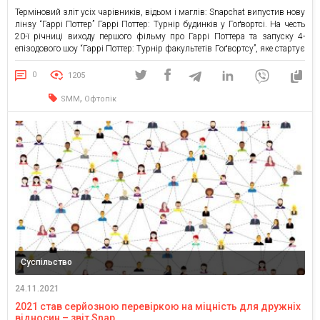
Терміновий зліт усіх чарівників, відьом і маглів: Snapchat випустив нову
лінзу “Гаррі Поттер” Гаррі Поттер: Турнір будинків у Гоґвортсі. На честь
20-ї річниці виходу першого фільму про Гаррі Поттера та запуску 4-
епізодового шоу “Гаррі Поттер: Турнір факультетів Гоґвортсу”, яке стартує
28 листопада. Завдяки колаборації Snap та Warner Bros., чарівники,
відьми, магли, снепчаттери та інші фанати […]
0
1205
,
SMM
Офтопік
Суспільство
24.11.2021
2021 став серйозною перевіркою на міцність для дружніх
відносин – звіт Snap