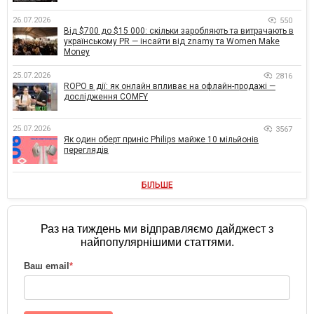
26.07.2026
550
Від $700 до $15 000: скільки заробляють та витрачають в
українському PR — інсайти від znamy та Women Make
Money
25.07.2026
2816
ROPO в дії: як онлайн впливає на офлайн-продажі —
дослідження COMFY
25.07.2026
3567
Як один оберт приніс Philips майже 10 мільйонів
переглядів
БІЛЬШЕ
Раз на тиждень ми відправляємо дайджест з
найпопулярнішими статтями.
Ваш email
*