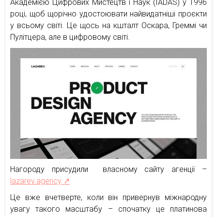
Академією Цифрових Мистецтв і Наук (IADAS) у 1996
році, щоб щорічно удостоювати найвидатніші проєкти
у всьому світі. Це щось на кшталт Оскара, Греммі чи
Пулітцера, але в цифровому світі.
Нагороду присудили власному сайту агенції –
lazarev.agency ↗
Це вже вчетверте, коли він привернув міжнародну
увагу такого масштабу – спочатку це платинова