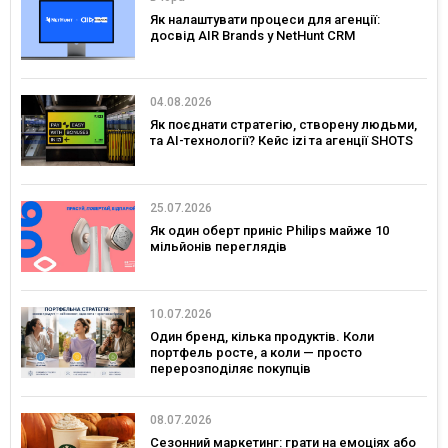
Як налаштувати процеси для агенції:
досвід AIR Brands у NetHunt CRM
04.08.2026
Як поєднати стратегію, створену людьми,
та AI-технології? Кейс izi та агенції SHOTS
25.07.2026
Як один оберт приніс Philips майже 10
мільйонів переглядів
10.07.2026
Один бренд, кілька продуктів. Коли
портфель росте, а коли — просто
перерозподіляє покупців
08.07.2026
Сезонний маркетинг: грати на емоціях або