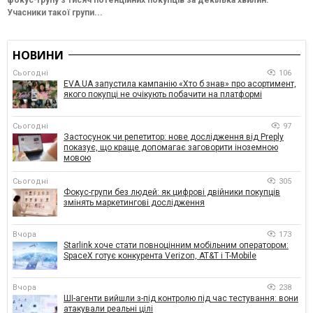
Учасники такої групи...
НОВИНИ
Сьогодні
106
EVA.UA запустила кампанію «Хто б знав» про асортимент,
якого покупці не очікують побачити на платформі
Сьогодні
97
Застосунок чи репетитор: нове дослідження від Preply
показує, що краще допомагає заговорити іноземною
мовою
Сьогодні
305
Фокус-групи без людей: як цифрові двійники покупців
змінять маркетингові дослідження
Вчора
173
Starlink хоче стати повноцінним мобільним оператором:
SpaceX готує конкурента Verizon, AT&T і T-Mobile
Вчора
238
ШІ-агенти вийшли з-під контролю під час тестування: вони
атакували реальні цілі