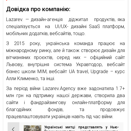
Довідка про компанію:
Lazarev. — дизайн-агенція діджитал продуктів, яка
спеціалізується на UI/UX- дизайні SaaS платформ,
мобільних додатків, вебсайтів, тощо.
З 2015 року, українська команда працює на
міжнародному ринку, але й також створює дизайн для
вітчизняних проєктів, серед них – офіцийний сайт
Львову, внутрішня система Укравтодор, вебсайт
бізнес школи MIM, вебсайт UA travel, Upgrade – курс
Алли Клименко, та інші.
За період війни Lazarev.Agency вже задонатила 1.7+
млн грн на підтримку нашої держави, створила два
сайти і фандрайзингову онлайн-платформу для
благодійних фондів, та продовжує
працевлаштовувати українців навіть під час війни.
Українські митці представлять у Нью-