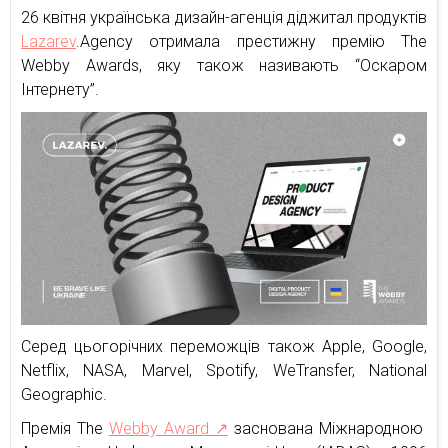
26 квітня українська дизайн-агенція діджитал продуктів
Lazarev
.Agency отримала престижну премію The
Webby Awards, яку також називають “Оскаром
Iнтернету”.
Серед цьогорічних переможців також Apple, Google,
Netflix, NASA, Мarvel, Spotify, WeTransfer, National
Geographic.
Премія The
Webby Award ↗
заснована Міжнародною