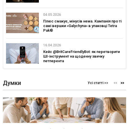
04.05.2026
Плюс смакує, мінусів нема. Кампанія про ті
самі вершки «Galychyna» в упаковці Tetra
Pak®
16.04.2026
Кейс @BritCareFriendlyBot: як перетворити
ШІ-інструмент на щоденну звичку
петперента
Думки
Усі статті >>