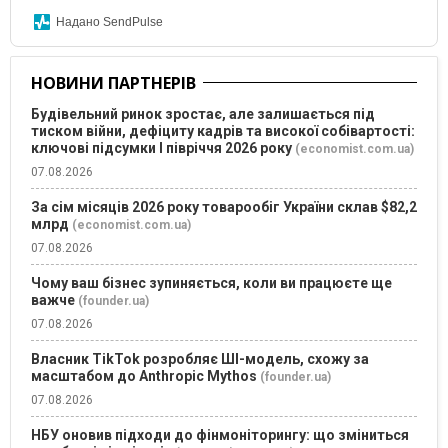
Надано SendPulse
НОВИНИ ПАРТНЕРІВ
Будівельний ринок зростає, але залишається під
тиском війни, дефіциту кадрів та високої собівартості:
ключові підсумки І півріччя 2026 року
(economist.com.ua)
07.08.2026
За сім місяців 2026 року товарообіг України склав $82,2
млрд
(economist.com.ua)
07.08.2026
Чому ваш бізнес зупиняється, коли ви працюєте ще
важче
(founder.ua)
07.08.2026
Власник TikTok розробляє ШІ-модель, схожу за
масштабом до Anthropic Mythos
(founder.ua)
07.08.2026
НБУ оновив підходи до фінмоніторингу: що зміниться