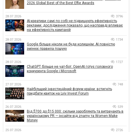
2026 Global Best of the Best Effie Awards
28.07.2026
3796
AI-креативи самі по собі не підвищують ефективність
реклами: дослідження показало, що насправді впливає
на ефективність кампаній
28.07.2026
1734
Google більше ніколи не буде колишнім: AI повністю
змінює правила пошуку
28.07.2026
1727
ChatGPT більше не чат-бот: OpenAI готує головного
конкурента Google і Microsoft
27.07.2026
748
Найбільший інвестиційний форум країни: встигніть
придбати квиток на Lviv Invest Forum
26.07.2026
539
Від $700 до $15 000: скільки заробляють та витрачають в
українському PR — інсайти від znamy та Women Make
Money
25.07.2026
2726