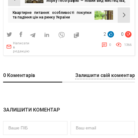
Навігація
Йорку гесографію — новий вид мистецтва,
винайдений в Україні
записів
Квартирне питання: особливості покупки
та падіння цін на ринку України
2
0
Написати
0
1366
в
редакцію
0
Коментарів
Залишити свій коментар
ЗАЛИШИТИ КОМЕНТАР