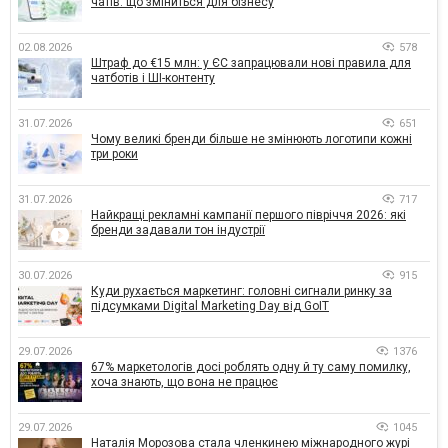
чатів: що зміниться для бізнесу
02.08.2026
578
Штраф до €15 млн: у ЄС запрацювали нові правила для
чатботів і ШІ-контенту
31.07.2026
651
Чому великі бренди більше не змінюють логотипи кожні
три роки
31.07.2026
717
Найкращі рекламні кампанії першого півріччя 2026: які
бренди задавали тон індустрії
30.07.2026
915
Куди рухається маркетинг: головні сигнали ринку за
підсумками Digital Marketing Day від GoIT
29.07.2026
1376
67% маркетологів досі роблять одну й ту саму помилку,
хоча знають, що вона не працює
29.07.2026
1045
Наталія Морозова стала членкинею міжнародного журі