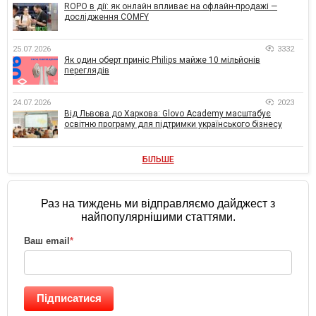
ROPO в дії: як онлайн впливає на офлайн-продажі —
дослідження COMFY
25.07.2026
3332
Як один оберт приніс Philips майже 10 мільйонів
переглядів
24.07.2026
2023
Від Львова до Харкова: Glovo Academy масштабує
освітню програму для підтримки українського бізнесу
БІЛЬШЕ
Раз на тиждень ми відправляємо дайджест з
найпопулярнішими статтями.
Ваш email
*
Підписатися