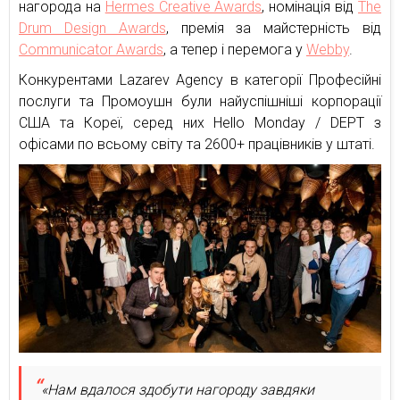
нагорода на
Hermes Creative Awards
, номінація від
The
Drum Design Awards
, премія за майстерність від
Сommunicator Awards
, а тепер і перемога у
Webby
.
Конкурентами Lazarev Agency в категорії Професійні
послуги та Промоушн були найуспішніші корпорації
США та Кореї, серед них Hello Monday / DEPT з
офісами по всьому світу та 2600+ працівників у штаті.
«Нам вдалося здобути нагороду завдяки