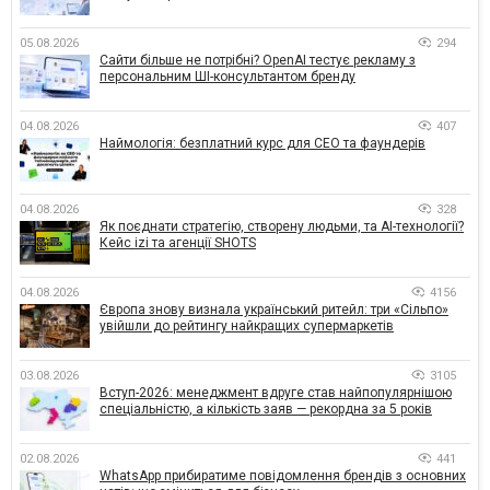
05.08.2026
294
Сайти більше не потрібні? OpenAI тестує рекламу з
персональним ШІ-консультантом бренду
04.08.2026
407
Наймологія: безплатний курс для CEO та фаундерів
04.08.2026
328
Як поєднати стратегію, створену людьми, та AI-технології?
Кейс izi та агенції SHOTS
04.08.2026
4156
Європа знову визнала український ритейл: три «Сільпо»
увійшли до рейтингу найкращих супермаркетів
03.08.2026
3105
Вступ-2026: менеджмент вдруге став найпопулярнішою
спеціальністю, а кількість заяв — рекордна за 5 років
02.08.2026
441
WhatsApp прибиратиме повідомлення брендів з основних