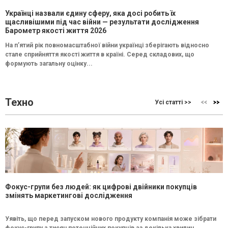
Українці назвали єдину сферу, яка досі робить їх
щасливішими під час війни — результати дослідження
Барометр якості життя 2026
На п’ятий рік повномасштабної війни українці зберігають відносно
стале сприйняття якості життя в країні. Серед складових, що
формують загальну оцінку...
Техно
Усі статті >>
Фокус-групи без людей: як цифрові двійники покупців
змінять маркетингові дослідження
Уявіть, що перед запуском нового продукту компанія може зібрати
фокус-групу з тисяч потенційних покупців за декілька хвилин.