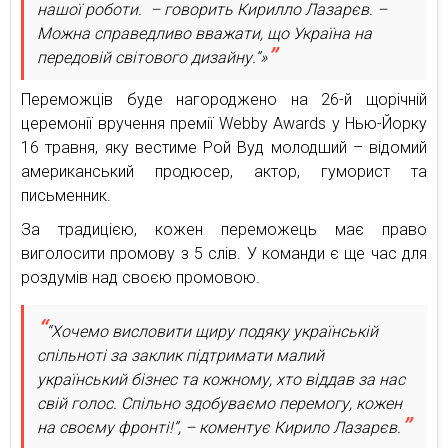
нашої роботи. – говорить Кирилло Лазарєв. –
Можна справедливо вважати, що Україна на
передовій світового дизайну.”»
Переможців буде нагороджено на 26-й щорічній
церемонії вручення премії Webby Awards у Нью-Йорку
16 травня, яку вестиме Рой Вуд молодший – відомий
американський продюсер, актор, гуморист та
письменник.
За традицією, кожен переможець має право
виголосити промову з 5 слів. У команди є ще час для
роздумів над своєю промовою.
“Хочемо висловити щиру подяку українській
спільноті за заклик підтримати малий
український бізнес та кожному, хто віддав за нас
свій голос. Спільно здобуваємо перемогу, кожен
на своєму фронті!”, – коментує Кирило Лазарєв.