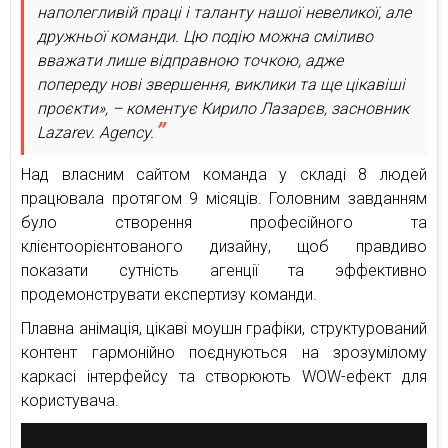
наполегливій праці і таланту нашої невеликої, але
дружньої команди. Цю подію можна сміливо
вважати лише відправною точкою, адже
попереду нові звершення, виклики та ще цікавіші
проєкти», – коментує Кирило Лазарєв, засновник
Lazarev. Agency.
Над власним сайтом команда у складі 8 людей
працювала протягом 9 місяців. Головним завданням
було створення професійного та
клієнтоорієнтованого дизайну, щоб правдиво
показати сутність агенції та эффективно
продемонструвати експертизу команди.
Плавна анімація, цікаві моушн графіки, структурований
контент гармонійно поєднуються на зрозумілому
каркасі інтерфейсу та створюють WOW-ефект для
користувача.