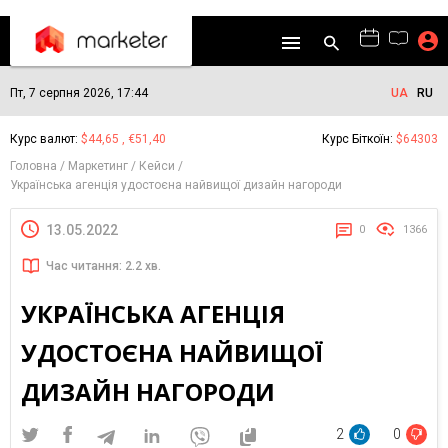
Пт, 7 серпня 2026, 17:44
UA
RU
Курс валют:
$44,65 , €51,40
Курс Біткоїн:
$64303
Головна
Маркетинг
Кейси
Українська агенція удостоєна найвищої дизайн нагороди
13.05.2022
0
1366
Час читання: 2.2 хв.
УКРАЇНСЬКА АГЕНЦІЯ
УДОСТОЄНА НАЙВИЩОЇ
ДИЗАЙН НАГОРОДИ
2
0