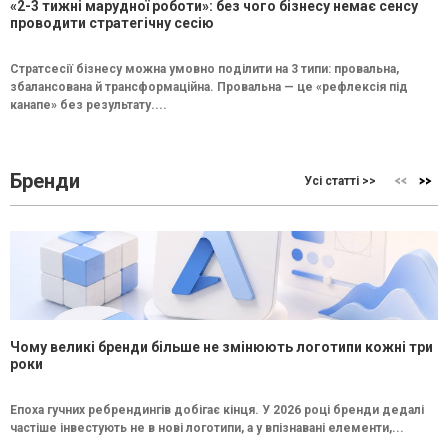
«2-3 тижні марудної роботи»: без чого бізнесу немає сенсу
проводити стратегічну сесію
Стратсесії бізнесу можна умовно поділити на 3 типи: провальна,
збалансована й трансформаційна. Провальна — це «рефлексія під
канапе» без результату....
Бренди
Усі статті >>
Чому великі бренди більше не змінюють логотипи кожні три
роки
Епоха гучних ребрендингів добігає кінця. У 2026 році бренди дедалі
частіше інвестують не в нові логотипи, а у впізнавані елементи,...