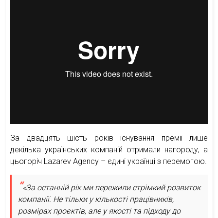
За двадцять шість років існування премії лише
декілька українських компаній отримали нагороду, а
цьогоріч Lazarev Agency – єдині українці з перемогою.
«За останній рік ми пережили стрімкий розвиток
компанії. Не тільки у кількості працівників,
розмірах проєктів, але у якості та підходу до