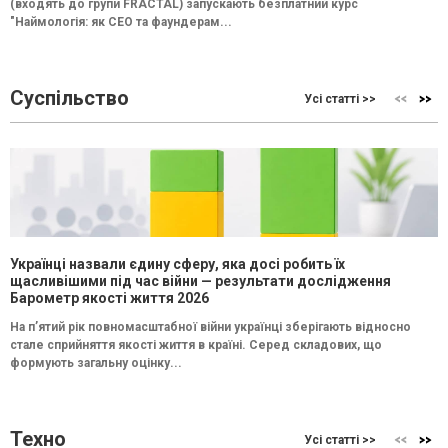
(входять до групи FRACTAL) запускають безплатний курс
"Наймологія: як СEO та фаундерам...
Суспільство
Усі статті >>
Українці назвали єдину сферу, яка досі робить їх
щасливішими під час війни — результати дослідження
Барометр якості життя 2026
На п’ятий рік повномасштабної війни українці зберігають відносно
стале сприйняття якості життя в країні. Серед складових, що
формують загальну оцінку...
Техно
Усі статті >>