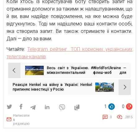
Коли хтось із користувачів боту створить запит на
отримання допомоги за такими ж налаштуваннями, що
й ви, вам надійде повідомлення, на яке можна буде
відгукнутись. Тоді ми надішлемо ваші контакти особі,
яка створила запит. Ви також отримаєте її контакти.
Далі — діло за вами.
Читайте:
Telegram рейтинг. ТОП корисних українських
телеграм-каналів
Весь світ з Україною. #WorldForUkraine —
Навігація
міжконтинентальний флеш-моб для
підтримки України у протистоянні з
записів
російською агресією
Реакція Henkel на війну в Україні: Henkel
припиняє інвестиції у Росію
1
0
Написати
0
2815
в
редакцію