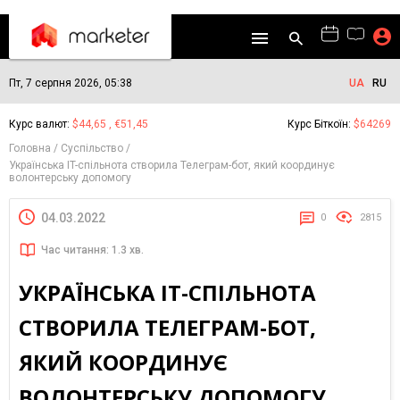
Пт, 7 серпня 2026, 05:38
UA
RU
Курс валют:
$44,65 , €51,45
Курс Біткоїн:
$64269
Головна
Суспільство
Українська IT-спільнота створила Телеграм-бот, який координує
волонтерську допомогу
04.03.2022
0
2815
Час читання: 1.3 хв.
УКРАЇНСЬКА IT-СПІЛЬНОТА
СТВОРИЛА ТЕЛЕГРАМ-БОТ,
ЯКИЙ КООРДИНУЄ
ВОЛОНТЕРСЬКУ ДОПОМОГУ