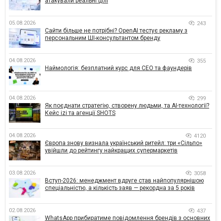
атакували реальні цілі
05.08.2026
243
Сайти більше не потрібні? OpenAI тестує рекламу з
персональним ШІ-консультантом бренду
04.08.2026
355
Наймологія: безплатний курс для CEO та фаундерів
04.08.2026
299
Як поєднати стратегію, створену людьми, та AI-технології?
Кейс izi та агенції SHOTS
04.08.2026
4120
Європа знову визнала український ритейл: три «Сільпо»
увійшли до рейтингу найкращих супермаркетів
03.08.2026
3058
Вступ-2026: менеджмент вдруге став найпопулярнішою
спеціальністю, а кількість заяв — рекордна за 5 років
02.08.2026
437
WhatsApp прибиратиме повідомлення брендів з основних