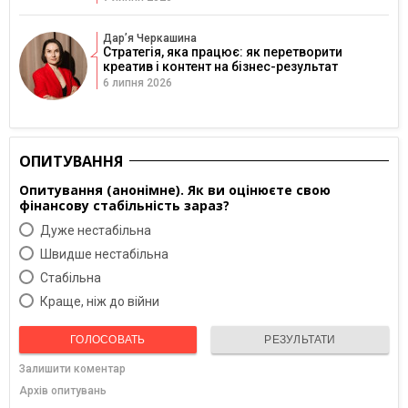
Дарʼя Черкашина
Стратегія, яка працює: як перетворити
креатив і контент на бізнес-результат
6 липня 2026
ОПИТУВАННЯ
Опитування (анонімне). Як ви оцінюєте свою
фінансову стабільність зараз?
Дуже нестабільна
Швидше нестабільна
Cтабільна
Краще, ніж до війни
ГОЛОСОВАТЬ
РЕЗУЛЬТАТИ
Залишити коментар
Архів опитувань