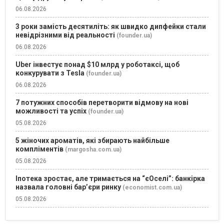
06.08.2026
3 роки замість десятиліть: як швидко дипфейки стали
невідрізними від реальності
(founder.ua)
06.08.2026
Uber інвестує понад $10 млрд у роботаксі, щоб
конкурувати з Tesla
(founder.ua)
06.08.2026
7 потужних способів перетворити відмову на нові
можливості та успіх
(founder.ua)
05.08.2026
5 жіночих ароматів, які збирають найбільше
компліментів
(margosha.com.ua)
05.08.2026
Іпотека зростає, але тримається на “єОселі”: банкірка
назвала головні бар’єри ринку
(economist.com.ua)
05.08.2026