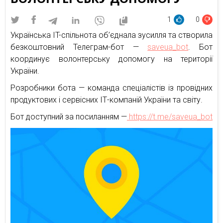
1
0
Українська IT-спільнота об’єднала зусилля та створила
безкоштовний Телеграм-бот —
saveua_bot
. Бот
координує волонтерську допомогу на території
України.
Розробники бота — команда спеціалістів із провідних
продуктових і сервісних ІТ-компаній України та світу.
Бот доступний за посиланням —
https://t.me/saveua_bot