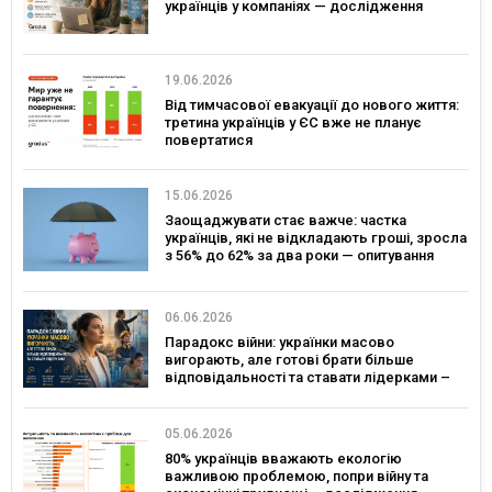
українців у компаніях — дослідження
19.06.2026
Від тимчасової евакуації до нового життя:
третина українців у ЄС вже не планує
повертатися
15.06.2026
Заощаджувати стає важче: частка
українців, які не відкладають гроші, зросла
з 56% до 62% за два роки — опитування
06.06.2026
Парадокс війни: українки масово
вигорають, але готові брати більше
відповідальності та ставати лідерками –
дослідження
05.06.2026
80% українців вважають екологію
важливою проблемою, попри війну та