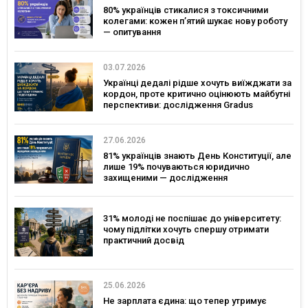
80% українців стикалися з токсичними
колегами: кожен п’ятий шукає нову роботу
— опитування
03.07.2026
Українці дедалі рідше хочуть виїжджати за
кордон, проте критично оцінюють майбутні
перспективи: дослідження Gradus
27.06.2026
81% українців знають День Конституції, але
лише 19% почуваються юридично
захищеними — дослідження
31% молоді не поспішає до університету:
чому підлітки хочуть спершу отримати
практичний досвід
25.06.2026
Не зарплата єдина: що тепер утримує