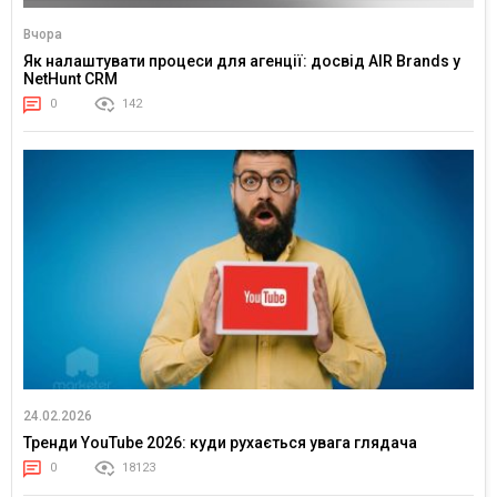
Вчора
Як налаштувати процеси для агенції: досвід AIR Brands у
NetHunt CRM
0
142
24.02.2026
Тренди YouTube 2026: куди рухається увага глядача
0
18123