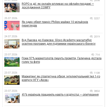
25.07.2026
2698
ROPO в дії: як онлайн впливає на офлайн-продажі —
дослідження COMFY
25.07.2026
3257
Як один оберт приніс Philips майже 10 мільйонів
переглядів
24.07.2026
2019
Від Львова до Харкова: Glovo Academy масштабує
освітню програму для підтримки українського бізнесу
23.07.2026
714
Поки 97% маркетологів пишуть промпти, Галичина дістала
голку та фетр
23.07.2026
1108
Маркетинг як стратегічна зброя: інтелектуальний тил 1-го
корпусу НГУ «Азов»
23.07.2026
3854
41% українців працюють навіть у відпустці — опитування