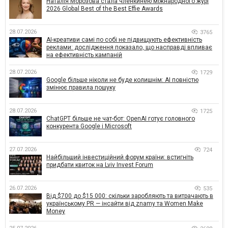
Наталія Морозова стала членкинею міжнародного журі
2026 Global Best of the Best Effie Awards
28.07.2026
3765
AI-креативи самі по собі не підвищують ефективність
реклами: дослідження показало, що насправді впливає
на ефективність кампаній
28.07.2026
1729
Google більше ніколи не буде колишнім: AI повністю
змінює правила пошуку
28.07.2026
1725
ChatGPT більше не чат-бот: OpenAI готує головного
конкурента Google і Microsoft
27.07.2026
724
Найбільший інвестиційний форум країни: встигніть
придбати квиток на Lviv Invest Forum
26.07.2026
535
Від $700 до $15 000: скільки заробляють та витрачають в
українському PR — інсайти від znamy та Women Make
Money