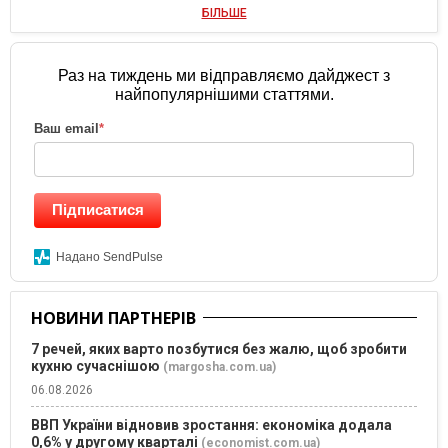
БІЛЬШЕ
Раз на тиждень ми відправляємо дайджест з
найпопулярнішими статтями.
Ваш email
*
Підписатися
Надано SendPulse
НОВИНИ ПАРТНЕРІВ
7 речей, яких варто позбутися без жалю, щоб зробити
кухню сучаснішою
(margosha.com.ua)
06.08.2026
ВВП України відновив зростання: економіка додала
0,6% у другому кварталі
(economist.com.ua)