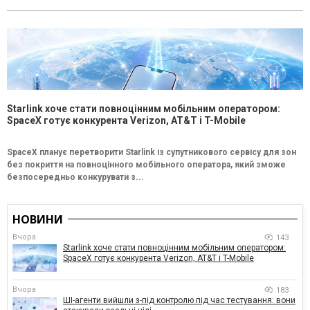
Starlink хоче стати повноцінним мобільним оператором:
SpaceX готує конкурента Verizon, AT&T і T-Mobile
SpaceX планує перетворити Starlink із супутникового сервісу для зон
без покриття на повноцінного мобільного оператора, який зможе
безпосередньо конкурувати з...
НОВИНИ
Вчора
143
Starlink хоче стати повноцінним мобільним оператором:
SpaceX готує конкурента Verizon, AT&T і T-Mobile
Вчора
183
ШІ-агенти вийшли з-під контролю під час тестування: вони