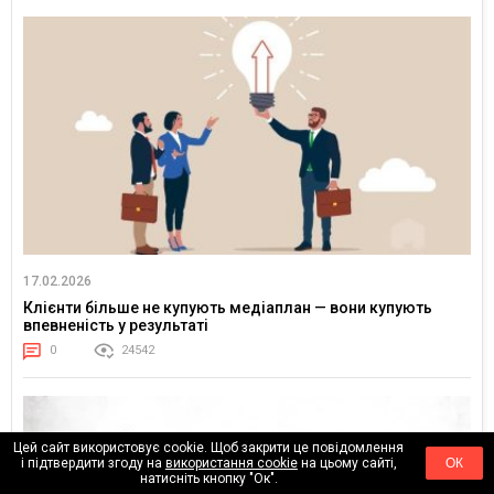
17.02.2026
Клієнти більше не купують медіаплан — вони купують
впевненість у результаті
0
24542
Цей сайт використовує cookie. Щоб закрити це повідомлення
і підтвердити згоду на
використання cookie
на цьому сайті,
ОК
натисніть кнопку "Ок".