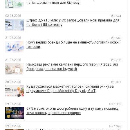
чатів: що зміниться для бізнесу
02.08.2026
574
Штраф до €15 млн: у ЄС запрацювали нові правила для
чатботів і ШІ-контенту
31.07.2026
646
Чому великі бренди більше не змінюють логотипи кожні
три роки
31.07.2026
708
Найкращі рекламні кампанії першого півріччя 2026: які
бренди задавали тон індустрії
30.07.2026
897
Куди рухається маркетинг: головні сигнали ринку за
підсумками Digital Marketing Day від GoIT
29.07.2026
1353
67% маркетологів досі роблять одну й ту саму помилку,
хоча знають, що вона не працює
29.07.2026
1026