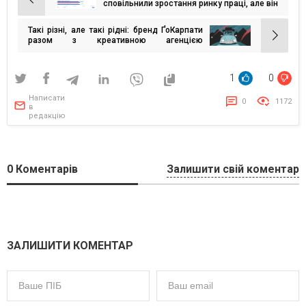
Навігація
сповільнили зростання ринку праці, але він
встояв
записів
Такі різні, але такі рідні: бренд ҐоКарпати
разом з креативною агенцією
Bickerstaff.734 створили чесний
мультфільм про українців під час війни
1
0
Написати
0
1172
в
редакцію
0
Коментарів
Залишити свій коментар
ЗАЛИШИТИ КОМЕНТАР