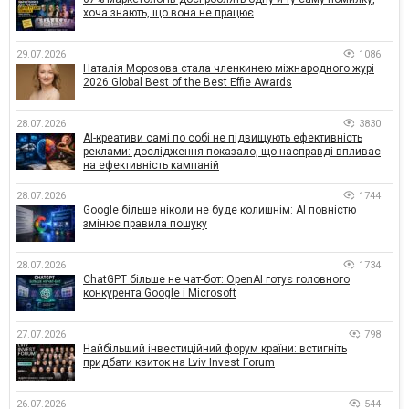
хоча знають, що вона не працює
29.07.2026
1086
Наталія Морозова стала членкинею міжнародного журі
2026 Global Best of the Best Effie Awards
28.07.2026
3830
AI-креативи самі по собі не підвищують ефективність
реклами: дослідження показало, що насправді впливає
на ефективність кампаній
28.07.2026
1744
Google більше ніколи не буде колишнім: AI повністю
змінює правила пошуку
28.07.2026
1734
ChatGPT більше не чат-бот: OpenAI готує головного
конкурента Google і Microsoft
27.07.2026
798
Найбільший інвестиційний форум країни: встигніть
придбати квиток на Lviv Invest Forum
26.07.2026
544