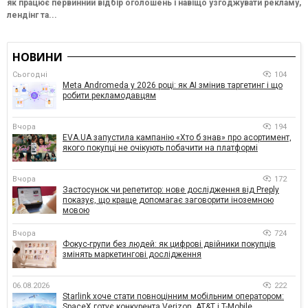
як працює первинний відбір оголошень і навіщо узгоджувати рекламу,
лендінг та...
НОВИНИ
Сьогодні
104
Meta Andromeda у 2026 році: як AI змінив таргетинг і що
робити рекламодавцям
Вчора
194
EVA.UA запустила кампанію «Хто б знав» про асортимент,
якого покупці не очікують побачити на платформі
Вчора
172
Застосунок чи репетитор: нове дослідження від Preply
показує, що краще допомагає заговорити іноземною
мовою
Вчора
724
Фокус-групи без людей: як цифрові двійники покупців
змінять маркетингові дослідження
06.08.2026
222
Starlink хоче стати повноцінним мобільним оператором:
SpaceX готує конкурента Verizon, AT&T і T-Mobile