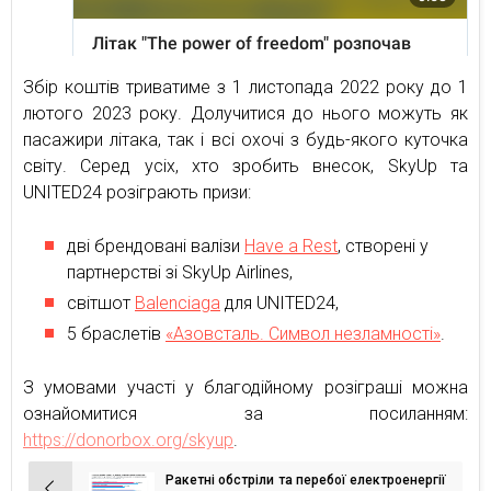
Збір коштів триватиме з 1 листопада 2022 року до 1
лютого 2023 року. Долучитися до нього можуть як
пасажири літака, так і всі охочі з будь-якого куточка
світу. Серед усіх, хто зробить внесок, SkyUp та
UNITED24 розіграють призи:
дві брендовані валізи
Have a Rest
, створені у
партнерстві зі SkyUp Airlines,
світшот
Balenciaga
для UNITED24,
5 браслетів
«Азовсталь. Символ незламності»
.
З умовами участі у благодійному розіграші можна
ознайомитися за посиланням:
https://donorbox.org/skyup
.
Ракетні обстріли та перебої електроенергії