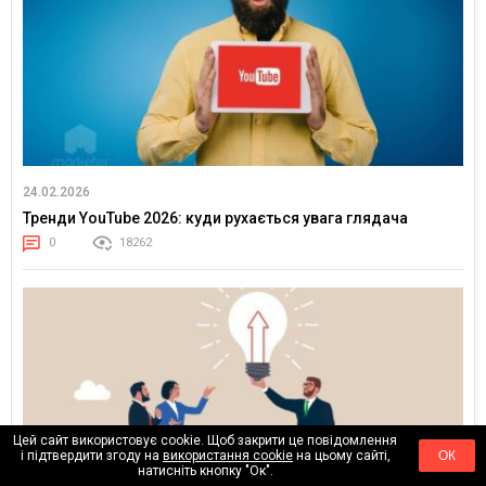
24.02.2026
Тренди YouTube 2026: куди рухається увага глядача
0
18262
Цей сайт використовує cookie. Щоб закрити це повідомлення
і підтвердити згоду на
використання cookie
на цьому сайті,
ОК
натисніть кнопку "Ок".