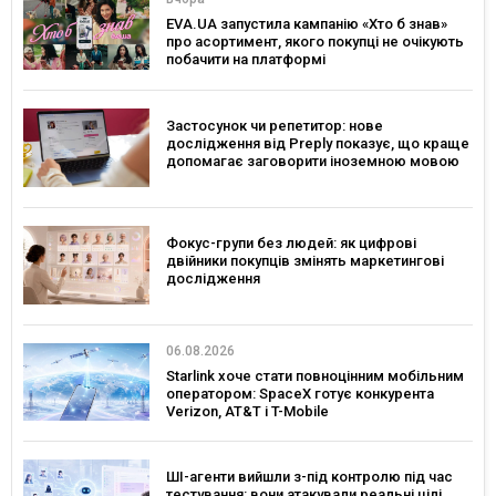
EVA.UA запустила кампанію «Хто б знав»
про асортимент, якого покупці не очікують
побачити на платформі
Застосунок чи репетитор: нове
дослідження від Preply показує, що краще
допомагає заговорити іноземною мовою
Фокус-групи без людей: як цифрові
двійники покупців змінять маркетингові
дослідження
06.08.2026
Starlink хоче стати повноцінним мобільним
оператором: SpaceX готує конкурента
Verizon, AT&T і T-Mobile
ШІ-агенти вийшли з-під контролю під час
тестування: вони атакували реальні цілі