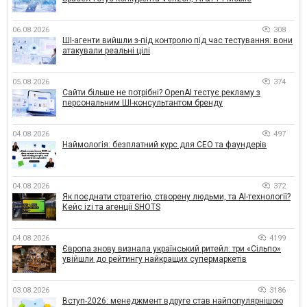
06.08.2026
308
ШІ-агенти вийшли з-під контролю під час тестування: вони
атакували реальні цілі
05.08.2026
374
Сайти більше не потрібні? OpenAI тестує рекламу з
персональним ШІ-консультантом бренду
04.08.2026
497
Наймологія: безплатний курс для CEO та фаундерів
04.08.2026
372
Як поєднати стратегію, створену людьми, та AI-технології?
Кейс izi та агенції SHOTS
04.08.2026
4199
Європа знову визнала український ритейл: три «Сільпо»
увійшли до рейтингу найкращих супермаркетів
03.08.2026
3186
Вступ-2026: менеджмент вдруге став найпопулярнішою