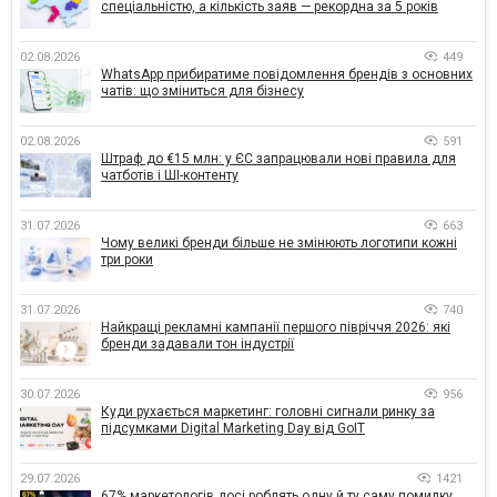
спеціальністю, а кількість заяв — рекордна за 5 років
02.08.2026
449
WhatsApp прибиратиме повідомлення брендів з основних
чатів: що зміниться для бізнесу
02.08.2026
591
Штраф до €15 млн: у ЄС запрацювали нові правила для
чатботів і ШІ-контенту
31.07.2026
663
Чому великі бренди більше не змінюють логотипи кожні
три роки
31.07.2026
740
Найкращі рекламні кампанії першого півріччя 2026: які
бренди задавали тон індустрії
30.07.2026
956
Куди рухається маркетинг: головні сигнали ринку за
підсумками Digital Marketing Day від GoIT
29.07.2026
1421
67% маркетологів досі роблять одну й ту саму помилку,