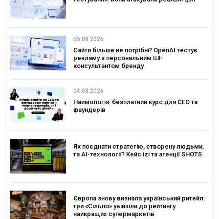
05.08.2026
Сайти більше не потрібні? OpenAI тестує
рекламу з персональним ШІ-
консультантом бренду
04.08.2026
Наймологія: безплатний курс для CEO та
фаундерів
Як поєднати стратегію, створену людьми,
та AI-технології? Кейс izi та агенції SHOTS
Європа знову визнала український ритейл:
три «Сільпо» увійшли до рейтингу
найкращих супермаркетів