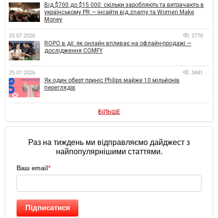
Від $700 до $15 000: скільки заробляють та витрачають в
українському PR — інсайти від znamy та Women Make
Money
25.07.2026
2770
ROPO в дії: як онлайн впливає на офлайн-продажі —
дослідження COMFY
25.07.2026
3441
Як один оберт приніс Philips майже 10 мільйонів
переглядів
БІЛЬШЕ
Раз на тиждень ми відправляємо дайджест з
найпопулярнішими статтями.
Ваш email
*
Підписатися