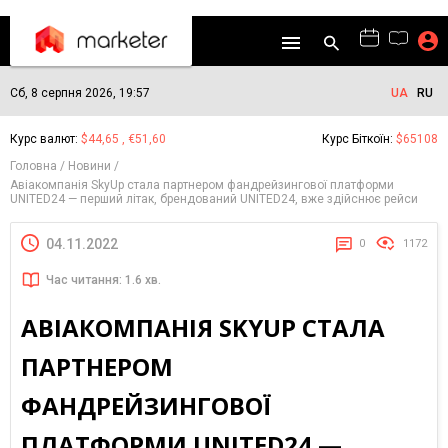
Сб, 8 серпня 2026, 19:57
UA
RU
Курс валют:
$44,65 , €51,60
Курс Біткоїн:
$65108
Головна
Новини
Авіакомпанія SkyUp стала партнером фандрейзингової платформи
UNITED24 — перший літак, брендований UNITED24, вже здійснює рейси
04.11.2022
0
1172
Час читання: 1.6 хв.
АВІАКОМПАНІЯ SKYUP СТАЛА
ПАРТНЕРОМ
ФАНДРЕЙЗИНГОВОЇ
ПЛАТФОРМИ UNITED24 —