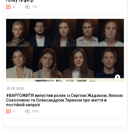
голку та фетр
0
725
25.06.2026
#ВАРТОЖИТИ випустив ролик із Сергієм Жаданом, Яніною
Соколовою та Олександром Тереном про життя в
постійній напрузі
0
3201