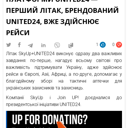
ПЕРШИЙ ЛІТАК, БРЕНДОВАНИЙ
UNITED24, ВЖЕ ЗДІЙСНЮЄ
РЕЙСИ
1
0
Літак SkyUp+UNITED24 виконує одразу два важливих
завдання: по-перше, нагадує всьому світові про
важливість підтримувати Україну, адже здійснює
рейси в Європі, Азії, Африці, а по-друге, допомагає у
благодійному зборі на тактичні аптечки для
українських захисників та захисниць.
Компанії SkyUp і Join UP! доєдналися до
президентської ініціативи UNITED24.