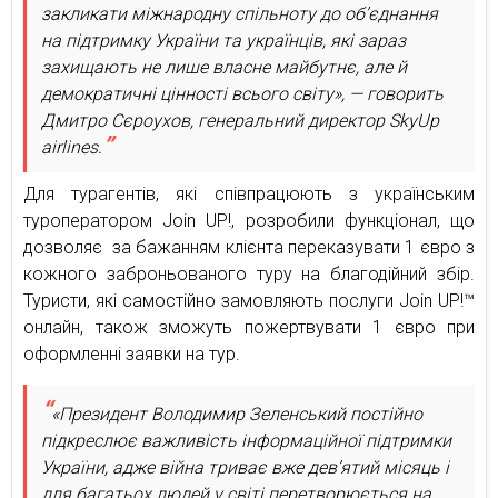
закликати міжнародну спільноту до об’єднання
на підтримку України та українців, які зараз
захищають не лише власне майбутнє, але й
демократичні цінності всього світу», — говорить
Дмитро Сєроухов, генеральний директор SkyUp
airlines.
Для турагентів, які співпрацюють з українським
туроператором Join UP!, розробили функціонал, що
дозволяє за бажанням клієнта переказувати 1 євро з
кожного заброньованого туру на благодійний збір.
Туристи, які самостійно замовляють послуги Join UP!™
онлайн, також зможуть пожертвувати 1 євро при
оформленні заявки на тур.
«Президент Володимир Зеленський постійно
підкреслює важливість інформаційної підтримки
України, адже війна триває вже дев’ятий місяць і
для багатьох людей у світі перетворюється на