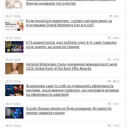
бренди задавали тон індустрії
30.07.2026
941
Куди рухається маркетинг: головні сигнали ринку за
підсумками Digital Marketing Day від GoIT
29.07.2026
1409
67% маркетологів досі роблять одну й ту саму помилку,
хоча знають, що вона не працює
29.07.2026
1070
Наталія Морозова стала членкинею міжнародного журі
2026 Global Best of the Best Effie Awards
28.07.2026
3813
AI-креативи самі по собі не підвищують ефективність
реклами: дослідження показало, що насправді впливає
на ефективність кампаній
28.07.2026
1741
Google більше ніколи не буде колишнім: AI повністю
змінює правила пошуку
28.07.2026
1732