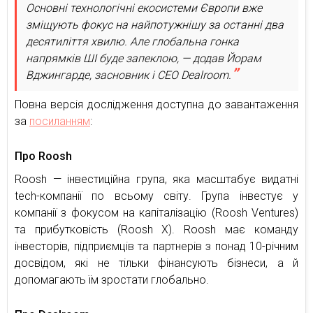
Основні технологічні екосистеми Європи вже
зміщують фокус на найпотужнішу за останні два
десятиліття хвилю. Але глобальна гонка
напрямків ШІ буде запеклою, — додав Йорам
Вджингарде, засновник і CEO Dealroom.
Повна версія дослідження доступна до завантаження
за
посиланням
:
Про Roosh
Roosh — інвестиційна група, яка масштабує видатні
tech-компанії по всьому світу. Група інвестує у
компанії з фокусом на капіталізацію (Roosh Ventures)
та прибутковість (Roosh X). Roosh має команду
інвесторів, підприємців та партнерів з понад 10-річним
досвідом, які не тільки фінансують бізнеси, а й
допомагають їм зростати глобально.