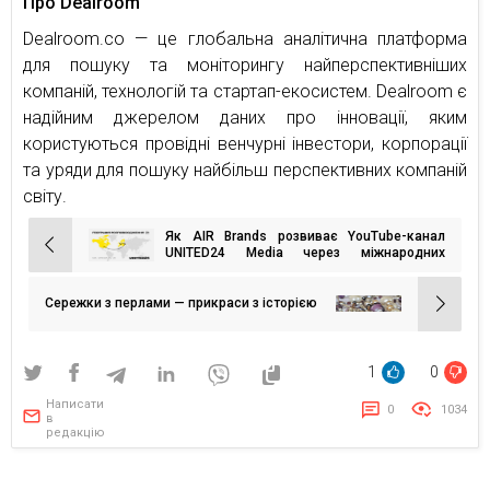
Про Dealroom
Dealroom.co — це глобальна аналітична платформа
для пошуку та моніторингу найперспективніших
компаній, технологій та стартап-екосистем. Dealroom є
надійним джерелом даних про інновації, яким
користуються провідні венчурні інвестори, корпорації
та уряди для пошуку найбільш перспективних компаній
світу.
Як AIR Brands розвиває YouTube-канал
Навігація
UNITED24 Media через міжнародних
інфлюенсерів
записів
Сережки з перлами — прикраси з історією
1
0
Написати
0
1034
в
редакцію