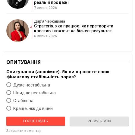
реальні продажі
7 липня 2026
Дарʼя Черкашина
Стратегія, яка працює: як перетворити
креатив і контент на бізнес-результат
6 липня 2026
ОПИТУВАННЯ
Опитування (анонімне). Як ви оцінюєте свою
фінансову стабільність зараз?
Дуже нестабільна
Швидше нестабільна
Cтабільна
Краще, ніж до війни
ГОЛОСОВАТЬ
РЕЗУЛЬТАТИ
Залишити коментар