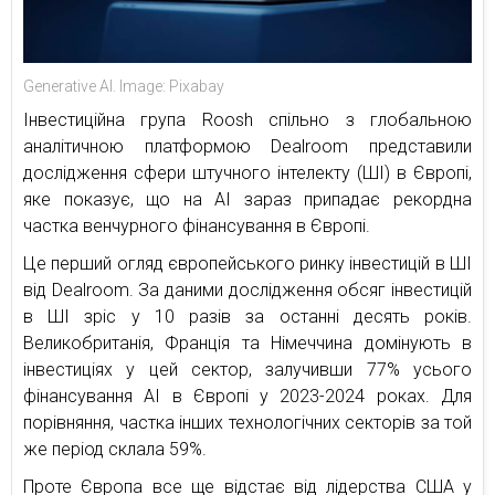
Generative AI. Image: Pixabay
Інвестиційна група Roosh спільно з глобальною
аналітичною платформою Dealroom представили
дослідження сфери штучного інтелекту (ШІ) в Європі,
яке показує, що на АІ зараз припадає рекордна
частка венчурного фінансування в Європі.
Це перший огляд європейського ринку інвестицій в ШІ
від Dealroom. За даними дослідження обсяг інвестицій
в ШІ зріс у 10 разів за останні десять років.
Великобританія, Франція та Німеччина домінують в
інвестиціях у цей сектор, залучивши 77% усього
фінансування АІ в Європі у 2023-2024 роках. Для
порівняння, частка інших технологічних секторів за той
же період склала 59%.
Проте Європа все ще відстає від лідерства США у