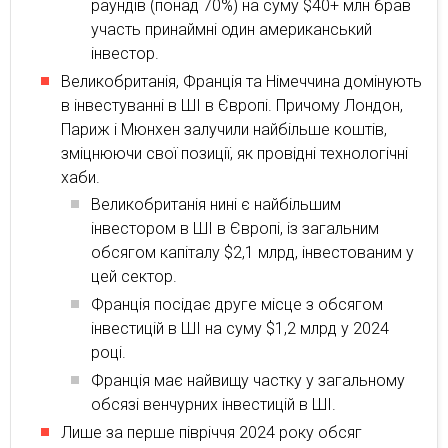
раундів (понад 70%) на суму $40+ млн брав
участь принаймні один американський
інвестор.
Великобританія, Франція та Німеччина домінують
в інвестуванні в ШІ в Європі. Причому Лондон,
Париж і Мюнхен залучили найбільше коштів,
зміцнюючи свої позиції, як провідні технологічні
хаби.
Великобританія нині є найбільшим
інвестором в ШІ в Європі, із загальним
обсягом капіталу $2,1 млрд, інвестованим у
цей сектор.
Франція посідає друге місце з обсягом
інвестицій в ШІ на суму $1,2 млрд у 2024
році.
Франція має найвищу частку у загальному
обсязі венчурних інвестицій в ШІ.
Лише за перше півріччя 2024 року обсяг