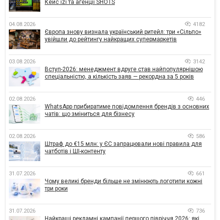
Кейс izi та агенції SHOTS
04.08.2026
4182
Європа знову визнала український ритейл: три «Сільпо»
увійшли до рейтингу найкращих супермаркетів
03.08.2026
3142
Вступ-2026: менеджмент вдруге став найпопулярнішою
спеціальністю, а кількість заяв — рекордна за 5 років
02.08.2026
446
WhatsApp прибиратиме повідомлення брендів з основних
чатів: що зміниться для бізнесу
02.08.2026
586
Штраф до €15 млн: у ЄС запрацювали нові правила для
чатботів і ШІ-контенту
31.07.2026
661
Чому великі бренди більше не змінюють логотипи кожні
три роки
31.07.2026
736
Найкращі рекламні кампанії першого півріччя 2026: які