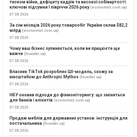
тиском війни, дефіциту кадрів та високої собівартості:
ключові підсумки І півріччя 2026 року
(economist.com.ua)
07.08.2026
За сім місяців 2026 року товарообіг України склав $82,2
млрд
(economist.com.ua)
07.08.2026
Чому ваш бізнес зупиняється, коли ви працюєте ще
важче
(founder.ua)
07.08.2026
Власник TikTok розробляє ШІ-модель, схожу за
масштабом до Anthropic Mythos
(founder.ua)
07.08.2026
НБУ оновив підходи до фінмоніторингу: що зміниться
для банків і клієнтів
(economist.com.ua)
07.08.2026
Продаж меблів для державних установ: інструкція для
постачальника
(founder.ua)
07.08.2026