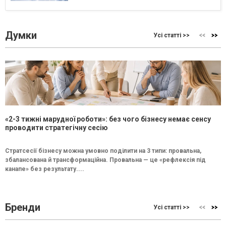
Думки
Усі статті >>
«2-3 тижні марудної роботи»: без чого бізнесу немає сенсу
проводити стратегічну сесію
Стратсесії бізнесу можна умовно поділити на 3 типи: провальна,
збалансована й трансформаційна. Провальна — це «рефлексія під
канапе» без результату....
Бренди
Усі статті >>