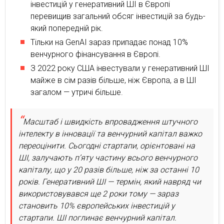
інвестицій у генеративний ШІ в Європі
перевищив загальний обсяг інвестицій за будь-
який попередній рік.
Тільки на GenAI зараз припадає понад 10%
венчурного фінансування в Європі.
З 2022 року США інвестували у генеративний ШІ
майже в сім разів більше, ніж Європа, а в ШІ
загалом — утричі більше.
Масштаб і швидкість впровадження штучного
інтелекту в інновації та венчурний капітал важко
переоцінити. Сьогодні стартапи, орієнтовані на
ШІ, залучають п’яту частину всього венчурного
капіталу, що у 20 разів більше, ніж за останні 10
років. Генеративний ШІ — термін, який навряд чи
використовувався ще 2 роки тому — зараз
становить 10% європейських інвестицій у
стартапи. ШІ поглинає венчурний капітал.