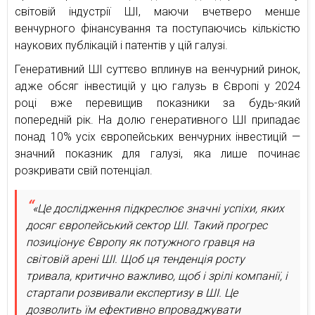
світовій індустрії ШІ, маючи вчетверо менше
венчурного фінансування та поступаючись кількістю
наукових публікацій і патентів у цій галузі.
Генеративний ШІ суттєво вплинув на венчурний ринок,
адже обсяг інвестицій у цю галузь в Європі у 2024
році вже перевищив показники за будь-який
попередній рік. На долю генеративного ШІ припадає
понад 10% усіх європейських венчурних інвестицій —
значний показник для галузі, яка лише починає
розкривати свій потенціал.
«Це дослідження підкреслює значні успіхи, яких
досяг європейський сектор ШІ. Такий прогрес
позиціонує Європу як потужного гравця на
світовій арені ШІ. Щоб ця тенденція росту
тривала, критично важливо, щоб і зрілі компанії, і
стартапи розвивали експертизу в ШІ. Це
дозволить їм ефективно впроваджувати