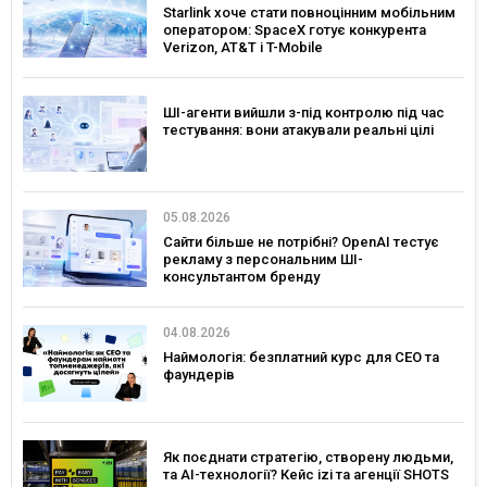
Starlink хоче стати повноцінним мобільним
оператором: SpaceX готує конкурента
Verizon, AT&T і T-Mobile
ШІ-агенти вийшли з-під контролю під час
тестування: вони атакували реальні цілі
05.08.2026
Сайти більше не потрібні? OpenAI тестує
рекламу з персональним ШІ-
консультантом бренду
04.08.2026
Наймологія: безплатний курс для CEO та
фаундерів
Як поєднати стратегію, створену людьми,
та AI-технології? Кейс izi та агенції SHOTS