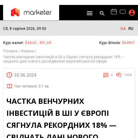
Сб, 8 серпня 2026, 09:50
UA
RU
Курс валют:
$44,65 , €51,60
Курс Біткоїн:
$64967
Головна
Новини
Частка венчурних інвестицій в ШІ у Європі сягнула рекордних 18% —
свідчать дані нового дослідження європейської ШІ-сфери
30.06.2024
0
1034
Час читання: 3.1 хв.
ЧАСТКА ВЕНЧУРНИХ
ІНВЕСТИЦІЙ В ШІ У ЄВРОПІ
СЯГНУЛА РЕКОРДНИХ 18% —
СВІДЧАТЬ ДАНІ НОВОГО