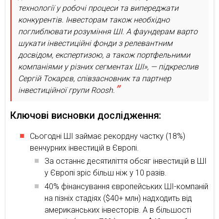
технології у робочі процеси та випереджати
конкурентів. Інвесторам також необхідно
поглиблювати розуміння ШІ. А фаундерам варто
шукати інвестиційні фонди з релевантним
досвідом, експертизою, а також портфельними
компаніями у різних сегментах ШІ», — підкреслив
Сергій Токарєв, співзасновник та партнер
інвестиційної групи Roosh.
Ключові висновки дослідження:
Сьогодні ШІ займає рекордну частку (18%)
венчурних інвестицій в Європі.
За останнє десятиліття обсяг інвестицій в ШІ
у Європі зріс більш ніж у 10 разів.
40% фінансування європейських ШІ-компаній
на пізніх стадіях ($40+ млн) надходить від
американських інвесторів. А в більшості