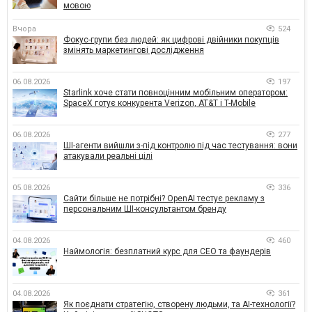
мовою
Вчора
524
Фокус-групи без людей: як цифрові двійники покупців
змінять маркетингові дослідження
06.08.2026
197
Starlink хоче стати повноцінним мобільним оператором:
SpaceX готує конкурента Verizon, AT&T і T-Mobile
06.08.2026
277
ШІ-агенти вийшли з-під контролю під час тестування: вони
атакували реальні цілі
05.08.2026
336
Сайти більше не потрібні? OpenAI тестує рекламу з
персональним ШІ-консультантом бренду
04.08.2026
460
Наймологія: безплатний курс для CEO та фаундерів
04.08.2026
361
Як поєднати стратегію, створену людьми, та AI-технології?