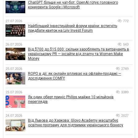
ChatGPT більше не чат-бот: OpenAI готує головного
конкурента Google і Microsoft
27.07.2026
772
Найбільший інвестиційний форум країни: встигніть
придбати квиток на Lviv Invest Forum
26.07.2026
543
Від $700 до $15 000: скільки заробляють та витрачають в
українському PR — інсайти від znamy та Women Make
Money
25.07.2026
2749
ROPO в дії: як онлайн впливає на офлайн-продажі —
дослідження COMFY
25.07.2026
3389
Як один оберт приніс Philips майже 10 мільйонів
переглядів
24.07.2026
2027
Від Львова до Харкова: Glovo Academy масштабує
освітню програму для підтримки українського бізнесу