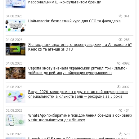
персональним ШІ-консультантом бренду
04.08.2026
341
Наймологія: безплатний курс для CEO та фаундерів
04.08.2026
285
Як поєднати стратегію, створену людьми, та AI-технології?
Кейс izi та агенції SHOTS
04.08.2026
4092
Європа знову визнала український ритейл: три «Сільпо»
увійшли до рейтингу найкращих супермаркетів
03.08.2026
3007
Вступ-2026: менеджмент вдруге став найпопулярнішою
спеціальністю, а кількість заяв — рекордна за 5 років
02.08.2026
434
WhatsApp прибиратиме повідомлення брендів з основних
чатів: що зміниться для бізнесу
02.08.2026
570
Штраф до €15 млн: у ЄС запрацювали нові правила для