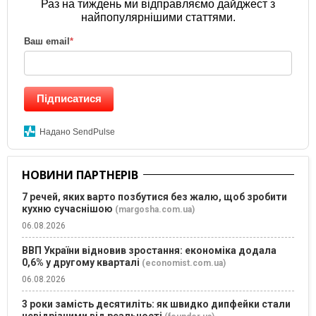
Раз на тиждень ми відправляємо дайджест з
найпопулярнішими статтями.
Ваш email
*
Підписатися
Надано SendPulse
НОВИНИ ПАРТНЕРІВ
7 речей, яких варто позбутися без жалю, щоб зробити
кухню сучаснішою
(margosha.com.ua)
06.08.2026
ВВП України відновив зростання: економіка додала
0,6% у другому кварталі
(economist.com.ua)
06.08.2026
3 роки замість десятиліть: як швидко дипфейки стали
невідрізними від реальності