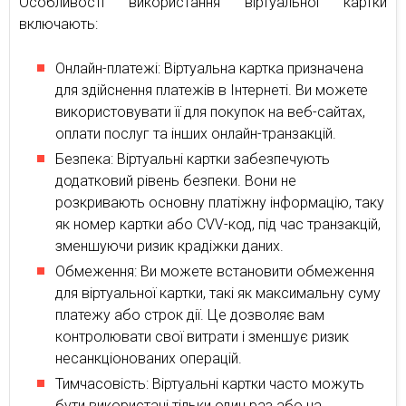
Особливості використання віртуальної картки
включають:
Онлайн-платежі: Віртуальна картка призначена
для здійснення платежів в Інтернеті. Ви можете
використовувати її для покупок на веб-сайтах,
оплати послуг та інших онлайн-транзакцій.
Безпека: Віртуальні картки забезпечують
додатковий рівень безпеки. Вони не
розкривають основну платіжну інформацію, таку
як номер картки або CVV-код, під час транзакцій,
зменшуючи ризик крадіжки даних.
Обмеження: Ви можете встановити обмеження
для віртуальної картки, такі як максимальну суму
платежу або строк дії. Це дозволяє вам
контролювати свої витрати і зменшує ризик
несанкціонованих операцій.
Тимчасовість: Віртуальні картки часто можуть
бути використані тільки один раз або на