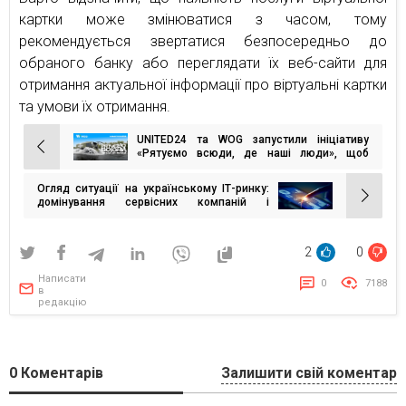
картки може змінюватися з часом, тому
рекомендується звертатися безпосередньо до
обраного банку або переглядати їх веб-сайти для
отримання актуальної інформації про віртуальні картки
та умови їх отримання.
UNITED24 та WOG запустили ініціативу
Навігація
«Рятуємо всюди, де наші люди», щоб
забезпечити ЗСУ рятувальними
записів
всюдиходами
Огляд ситуації на українському ІТ-ринку:
домінування сервісних компаній і
відсутність великих гравців у розробці
власних продуктів
2
0
Написати
0
7188
в
редакцію
0
Коментарів
Залишити свій коментар