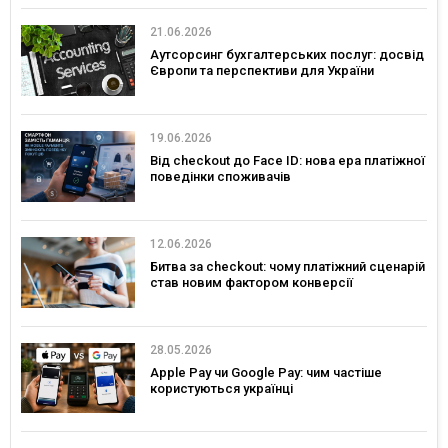
21.06.2026
Аутсорсинг бухгалтерських послуг: досвід
Європи та перспективи для України
19.06.2026
Від checkout до Face ID: нова ера платіжної
поведінки споживачів
12.06.2026
Битва за checkout: чому платіжний сценарій
став новим фактором конверсії
28.05.2026
Apple Pay чи Google Pay: чим частіше
користуються українці