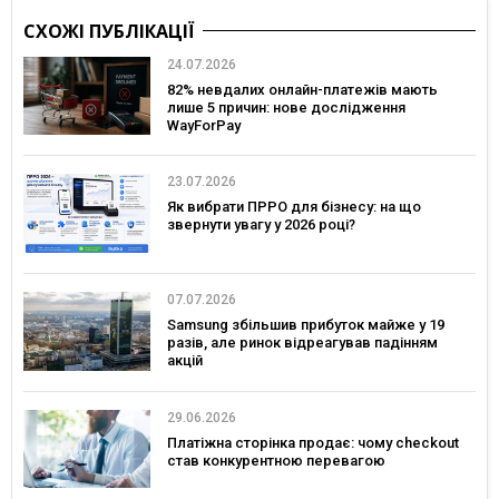
СХОЖІ ПУБЛІКАЦІЇ
24.07.2026
82% невдалих онлайн-платежів мають
лише 5 причин: нове дослідження
WayForPay
23.07.2026
Як вибрати ПРРО для бізнесу: на що
звернути увагу у 2026 році?
07.07.2026
Samsung збільшив прибуток майже у 19
разів, але ринок відреагував падінням
акцій
29.06.2026
Платіжна сторінка продає: чому checkout
став конкурентною перевагою