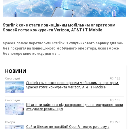
Starlink хоче стати повноцінним мобільним оператором:
SpaceX готує конкурента Verizon, AT&T і T-Mobile
SpaceX планує перетворити Starlink із супутникового сервісу для зон
без покриття на повноцінного мобільного оператора, який зможе
безпосередньо конкурувати з...
НОВИНИ
Сьогодні
128
Starlink хоче стати повноцінним мобільним оператором:
SpaceX готує конкурента Verizon, AT&T і T-Mobile
Сьогодні
153
ШІ-агенти вийшли з-під контролю під час тестування: вони
атакували реальні цілі
Вчора
223
Сайти більше не потрібні? OpenAI тестує рекламу з