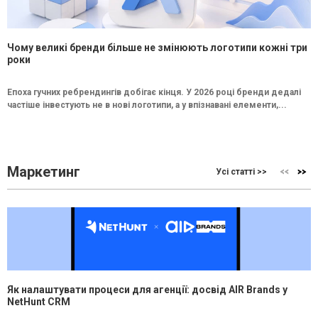
Чому великі бренди більше не змінюють логотипи кожні три
роки
Епоха гучних ребрендингів добігає кінця. У 2026 році бренди дедалі
частіше інвестують не в нові логотипи, а у впізнавані елементи,...
Маркетинг
Усі статті >>
Як налаштувати процеси для агенції: досвід AIR Brands у
NetHunt CRM