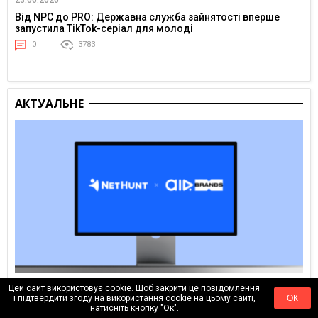
Від NPC до PRO: Державна служба зайнятості вперше
запустила TikTok-серіал для молоді
0
3783
АКТУАЛЬНЕ
Цей сайт використовує cookie. Щоб закрити це повідомлення
Сьогодні
і підтвердити згоду на
використання cookie
на цьому сайті,
ОК
Як налаштувати процеси для агенції: досвід AIR Brands у
натисніть кнопку "Ок".