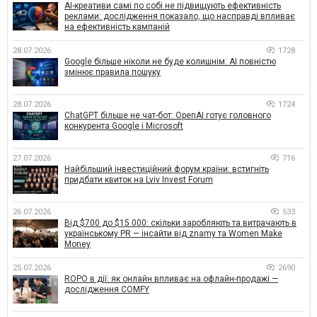
AI-креативи самі по собі не підвищують ефективність
реклами: дослідження показало, що насправді впливає
на ефективність кампаній
28.07.2026
1728
Google більше ніколи не буде колишнім: AI повністю
змінює правила пошуку
28.07.2026
1724
ChatGPT більше не чат-бот: OpenAI готує головного
конкурента Google і Microsoft
27.07.2026
716
Найбільший інвестиційний форум країни: встигніть
придбати квиток на Lviv Invest Forum
26.07.2026
533
Від $700 до $15 000: скільки заробляють та витрачають в
українському PR — інсайти від znamy та Women Make
Money
25.07.2026
2690
ROPO в дії: як онлайн впливає на офлайн-продажі —
дослідження COMFY