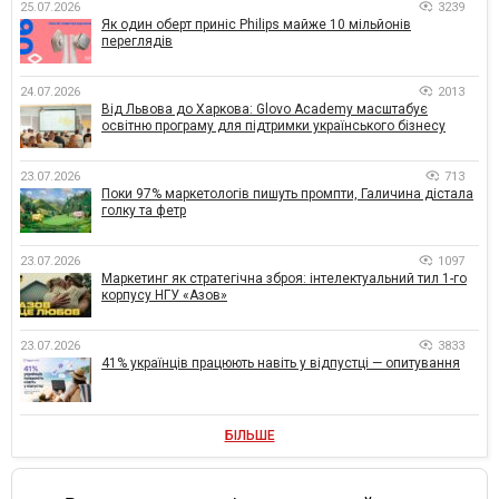
25.07.2026
3239
Як один оберт приніс Philips майже 10 мільйонів
переглядів
24.07.2026
2013
Від Львова до Харкова: Glovo Academy масштабує
освітню програму для підтримки українського бізнесу
23.07.2026
713
Поки 97% маркетологів пишуть промпти, Галичина дістала
голку та фетр
23.07.2026
1097
Маркетинг як стратегічна зброя: інтелектуальний тил 1-го
корпусу НГУ «Азов»
23.07.2026
3833
41% українців працюють навіть у відпустці — опитування
БІЛЬШЕ