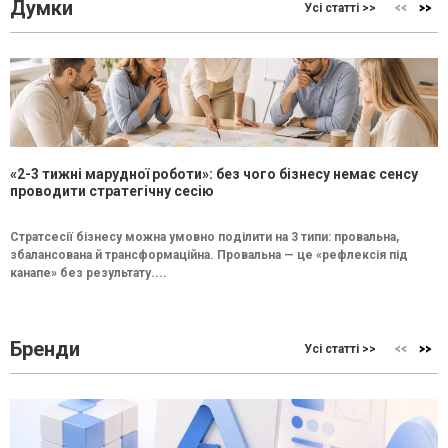
Думки
Усі статті >>
«2-3 тижні марудної роботи»: без чого бізнесу немає сенсу
проводити стратегічну сесію
Стратсесії бізнесу можна умовно поділити на 3 типи: провальна,
збалансована й трансформаційна. Провальна — це «рефлексія під
канапе» без результату....
Бренди
Усі статті >>