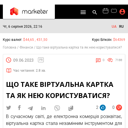
Чт, 6 серпня 2026, 22:16
UA
RU
Курс валют:
$44,65 , €51,50
Курс Біткоїн:
$64369
Головна
Фінанси
Що таке віртуальна картка та як нею користуватися?
09.06.2023
PR
0
7188
Час читання: 2.8 хв.
ЩО ТАКЕ ВІРТУАЛЬНА КАРТКА
ТА ЯК НЕЮ КОРИСТУВАТИСЯ?
2
0
В сучасному світі, де електронна комерція розквітає,
віртуальна картка стала незамінним інструментом для