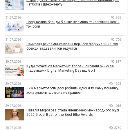
чатботів і ШІ-контенту
31.07.2026
625
Чому великі бренди більше не змінюють логотипи кожні
три роки
31.07.2026
706
Найкращі рекламні кампанії першого півріччя 2026: які
бренди задавали тон індустрії
30.07.2026
887
Куди рухається маркетинг: головні сигнали ринку за
підсумками Digital Marketing Day від GoIT
29.07.2026
1325
67% маркетологів досі роблять одну й ту саму помилку,
хоча знають, що вона не працює
29.07.2026
1016
Наталія Морозова стала членкинею міжнародного журі
2026 Global Best of the Best Effie Awards
28.07.2026
3760