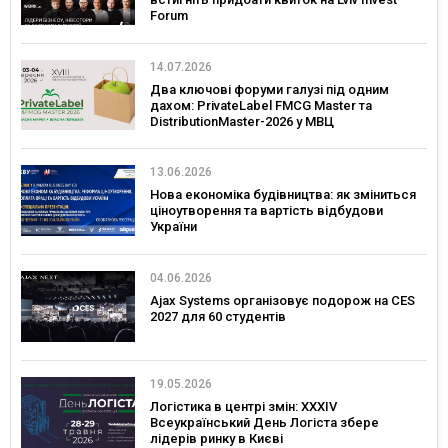
Forum
14.07.2026
Два ключові форуми галузі під одним
дахом: PrivateLabel FMCG Master та
DistributionMaster-2026 у МВЦ
13.06.2026
Нова економіка будівництва: як зміниться
ціноутворення та вартість відбудови
України
04.06.2026
Ajax Systems організовує подорож на CES
2027 для 60 студентів
19.05.2026
Логістика в центрі змін: XXXIV
Всеукраїнський День Логіста збере
лідерів ринку в Києві