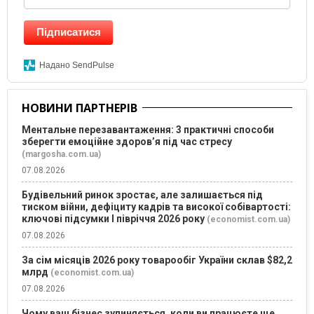
Підписатися
Надано SendPulse
НОВИНИ ПАРТНЕРІВ
Ментальне перезавантаження: 3 практичні способи
зберегти емоційне здоров’я під час стресу
(margosha.com.ua)
07.08.2026
Будівельний ринок зростає, але залишається під
тиском війни, дефіциту кадрів та високої собівартості:
ключові підсумки І півріччя 2026 року
(economist.com.ua)
07.08.2026
За сім місяців 2026 року товарообіг України склав $82,2
млрд
(economist.com.ua)
07.08.2026
Чому ваш бізнес зупиняється, коли ви працюєте ще