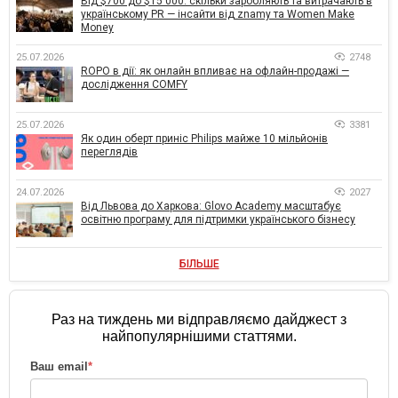
Від $700 до $15 000: скільки заробляють та витрачають в
українському PR — інсайти від znamy та Women Make
Money
25.07.2026
2748
ROPO в дії: як онлайн впливає на офлайн-продажі —
дослідження COMFY
25.07.2026
3381
Як один оберт приніс Philips майже 10 мільйонів
переглядів
24.07.2026
2027
Від Львова до Харкова: Glovo Academy масштабує
освітню програму для підтримки українського бізнесу
БІЛЬШЕ
Раз на тиждень ми відправляємо дайджест з
найпопулярнішими статтями.
Ваш email
*