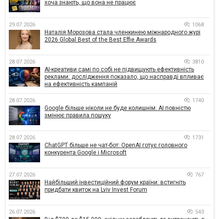
хоча знають, що вона не працює
29.07.2026
1068
Наталія Морозова стала членкинею міжнародного журі
2026 Global Best of the Best Effie Awards
28.07.2026
3810
AI-креативи самі по собі не підвищують ефективність
реклами: дослідження показало, що насправді впливає
на ефективність кампаній
28.07.2026
1740
Google більше ніколи не буде колишнім: AI повністю
змінює правила пошуку
28.07.2026
1731
ChatGPT більше не чат-бот: OpenAI готує головного
конкурента Google і Microsoft
27.07.2026
767
Найбільший інвестиційний форум країни: встигніть
придбати квиток на Lviv Invest Forum
26.07.2026
543