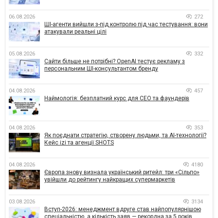
06.08.2026
272
ШІ-агенти вийшли з-під контролю під час тестування: вони
атакували реальні цілі
05.08.2026
332
Сайти більше не потрібні? OpenAI тестує рекламу з
персональним ШІ-консультантом бренду
04.08.2026
457
Наймологія: безплатний курс для CEO та фаундерів
04.08.2026
353
Як поєднати стратегію, створену людьми, та AI-технології?
Кейс izi та агенції SHOTS
04.08.2026
4180
Європа знову визнала український ритейл: три «Сільпо»
увійшли до рейтингу найкращих супермаркетів
03.08.2026
3134
Вступ-2026: менеджмент вдруге став найпопулярнішою
спеціальністю, а кількість заяв — рекордна за 5 років