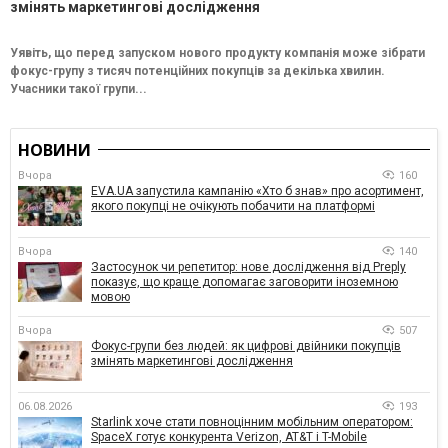
змінять маркетингові дослідження
Уявіть, що перед запуском нового продукту компанія може зібрати
фокус-групу з тисяч потенційних покупців за декілька хвилин.
Учасники такої групи...
НОВИНИ
Вчора
160
EVA.UA запустила кампанію «Хто б знав» про асортимент,
якого покупці не очікують побачити на платформі
Вчора
140
Застосунок чи репетитор: нове дослідження від Preply
показує, що краще допомагає заговорити іноземною
мовою
Вчора
507
Фокус-групи без людей: як цифрові двійники покупців
змінять маркетингові дослідження
06.08.2026
193
Starlink хоче стати повноцінним мобільним оператором:
SpaceX готує конкурента Verizon, AT&T і T-Mobile