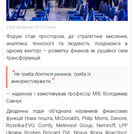
23rd Ukrainian CFO Forum
Форум став простором, де стратегічне мислення,
аналітика, технології та людяність поєдналися в
одному векторі — розвитку фінансів як рушійної сили
трансформацій.
Не треба боятися ризиків, треба їх
використовувати,
— надихнув і замотивував професор МІБ Володимир
Савчук.
Дводенна подія об’єднала керівників фінансових
функцій Нова пошта, McDonald’s, Philip Morris, Danone,
Rozetka-EVO, Comfy, Metinvest Group, Nemiroff, LPP
Ukraine, Roshen, Brocard, DVL, Novus, Фора, Фокстрот,