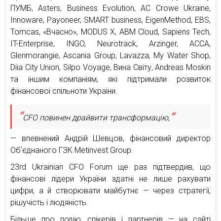
ПУМБ, Asters, Business Evolution, AC Crowe Ukraine,
Innoware, Payoneer, SMART business, EigenMethod, EBS,
Tomcas, «Вчасно», MODUS X, ABM Cloud, Sapiens Tech,
IT-Enterprise, INGO, Neurotrack, Arzinger, ACCA,
Glenmorangie, Ascania Group, Lavazza, My Water Shop,
Diia City Union, Silpo Voyage, Вина Світу, Andreas Moskin
та іншим компаніям, які підтримали розвиток
фінансової спільноти України.
CFO повинен драйвити трансформацію,
— впевнений Андрій Шевцов, фінансовий директор
Обʼєднаного ГЗК Metinvest Group.
23rd Ukrainian CFO Forum ще раз підтвердив, що
фінансові лідери України здатні не лише рахувати
цифри, а й створювати майбутнє — через стратегії,
рішучість і людяність.
Більше про подію, спікерів і партнерів — на сайті