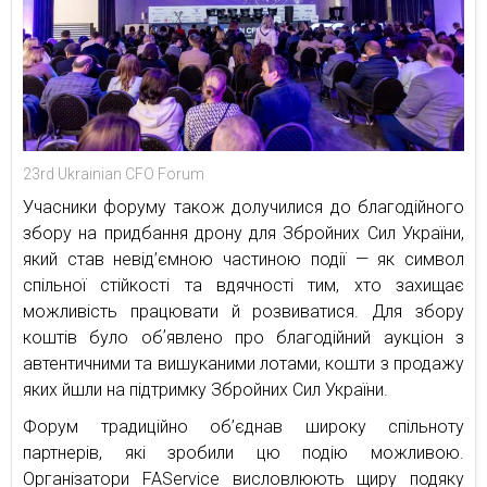
23rd Ukrainian CFO Forum
Учасники форуму також долучилися до благодійного
збору на придбання дрону для Збройних Сил України,
який став невід’ємною частиною події — як символ
спільної стійкості та вдячності тим, хто захищає
можливість працювати й розвиватися. Для збору
коштів було обʼявлено про благодійний аукціон з
автентичними та вишуканими лотами, кошти з продажу
яких йшли на підтримку Збройних Сил України.
Форум традиційно об’єднав широку спільноту
партнерів, які зробили цю подію можливою.
Організатори FAService висловлюють щиру подяку