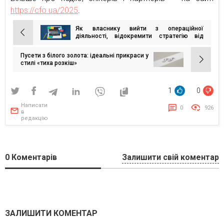
https://cfo.ua/2025
.
Як власнику вийти з операційної
Навігація
діяльності, відокремити стратегію від
тактики та кратно збільшити маржу
записів
Пусети з білого золота: ідеальні прикраси у
стилі «тиха розкіш»
1
0
Написати
0
926
в
редакцію
0
Коментарів
Залишити свій коментар
ЗАЛИШИТИ КОМЕНТАР