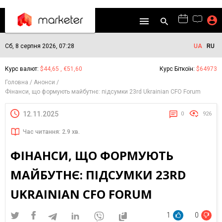
Сб, 8 серпня 2026, 07:28
UA
RU
Курс валют:
$44,65 , €51,60
Курс Біткоїн:
$64973
Головна
Анонси
Фінанси, що формують майбутнє: підсумки 23rd Ukrainian CFO Forum
12.11.2025
0
926
Час читання: 2.9 хв.
ФІНАНСИ, ЩО ФОРМУЮТЬ
МАЙБУТНЄ: ПІДСУМКИ 23RD
UKRAINIAN CFO FORUM
1
0