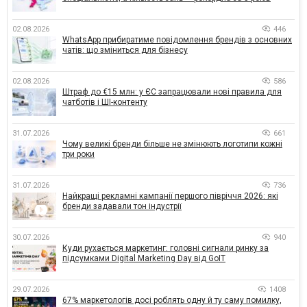
02.08.2026
446
WhatsApp прибиратиме повідомлення брендів з основних
чатів: що зміниться для бізнесу
02.08.2026
586
Штраф до €15 млн: у ЄС запрацювали нові правила для
чатботів і ШІ-контенту
31.07.2026
661
Чому великі бренди більше не змінюють логотипи кожні
три роки
31.07.2026
736
Найкращі рекламні кампанії першого півріччя 2026: які
бренди задавали тон індустрії
30.07.2026
940
Куди рухається маркетинг: головні сигнали ринку за
підсумками Digital Marketing Day від GoIT
29.07.2026
1408
67% маркетологів досі роблять одну й ту саму помилку,