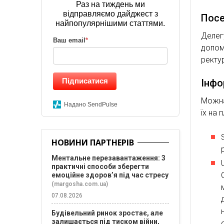
Раз на тиждень ми
відправляємо дайджест з
Посе
найпопулярнішими статтями.
Делег
Ваш email
*
допом
ректу
Підписатися
Інфо
Можна
Надано SendPulse
їх на 
НОВИНИ ПАРТНЕРІВ
Ментальне перезавантаження: 3
практичні способи зберегти
емоційне здоров’я під час стресу
(margosha.com.ua)
07.08.2026
Будівельний ринок зростає, але
залишається під тиском війни,