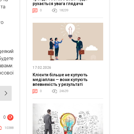
рухається увага глядача
 та
0
18239
го
деякий
будете
вами.
17.02.2026
сової
Клієнти більше не купують
медіаплан — вони купують
впевненість у результаті
0
24639
0
10388