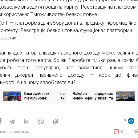
дозволяє виводити гроші на картку. Реєстрація на платформі
використання її можливостей безкоштовне.
Ko-fi — платформа для збору донатів, продажу інформаційно
контенту. Реєстрація безкоштовна, функціонал платформи
простий.
вання ідей та організація пасивного доходу може зайняти 
ле робота того варта, бо ви її зробите тільки раз, а потім 
мувати гроші регулярно, але займатися іншими спра
рення джерел пасивного доходу — крок до фінан
льності. А на чому заробляєте ви?
Благодійність на
Rakuten відкриває
ігація
півмільйона: як
новий офіс у Києві та
исів
айтівці та блогери
планує приєднатися
зібрали гроші на
до Дія.City
пожежну автівку для
ДСНС
2
исати в редакцію
0