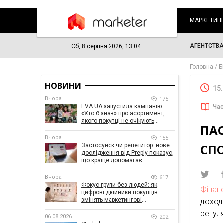
МАРКЕТИН
АГЕНТСТВ
Сб, 8 серпня 2026, 13:04
Головна
Б
НОВИНИ
15
Вчора
175
EVA.UA запустила кампанію
Час
«Хто б знав» про асортимент,
якого покупці не очікують
ПАС
побачити на платформі
Вчора
155
СП
Застосунок чи репетитор: нове
дослідження від Preply показує,
що краще допомагає
заговорити іноземною мовою
Вчора
617
Фокус-групи без людей: як
Фінан
цифрові двійники покупців
змінять маркетингові
доход
дослідження
регул
06.08.2026
202