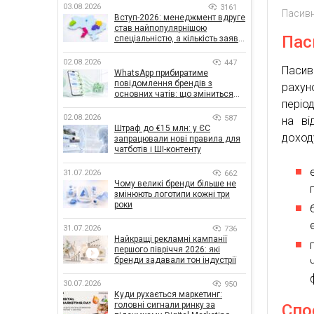
03.08.2026
3161
Пасивн
Вступ-2026: менеджмент вдруге
став найпопулярнішою
Пас
спеціальністю, а кількість заяв
— рекордна за 5 років
02.08.2026
447
Пасив
WhatsApp прибиратиме
повідомлення брендів з
рахун
основних чатів: що зміниться
періо
для бізнесу
02.08.2026
587
на ві
Штраф до €15 млн: у ЄС
доход
запрацювали нові правила для
чатботів і ШІ-контенту
31.07.2026
662
Чому великі бренди більше не
змінюють логотипи кожні три
роки
31.07.2026
736
Найкращі рекламні кампанії
першого півріччя 2026: які
бренди задавали тон індустрії
30.07.2026
950
Куди рухається маркетинг:
головні сигнали ринку за
Спо