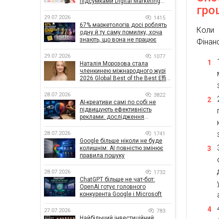
підсумками Digital Marketing
гро
Day від GoIT
29.07.2026
1415
67% маркетологів досі роблять
Коли 
одну й ту саму помилку, хоча
знають, що вона не працює
Фінан
29.07.2026
1077
Наталія Морозова стала
членкинею міжнародного журі
2026 Global Best of the Best Effie
Awards
28.07.2026
3822
AI-креативи самі по собі не
підвищують ефективність
реклами: дослідження
показало, що насправді
впливає на ефективність
28.07.2026
1741
кампаній
Google більше ніколи не буде
колишнім: AI повністю змінює
правила пошуку
28.07.2026
1732
ChatGPT більше не чат-бот:
OpenAI готує головного
конкурента Google і Microsoft
27.07.2026
783
Найбільший інвестиційний