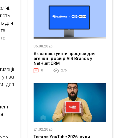
ліні.
тість
ть для
єте
іть
06.08.2026
Як налаштувати процеси для
агенції: досвід AIR Brands у
NetHunt CRM
изації
0
276
туп за
ти для
тент
на
24.02.2026
Тренди YouTube 2026: куди
ю та