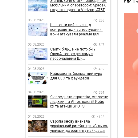
Starlink хоче стати повноцінним
для ц
мобільним оператором: SpaceX
готує конкурента Verizon, AT&T і
T-Mobile
06.08.2026
286
ШІ-агенти вийшли з-під
контролю під час тестування:
вони атакували реальні цілі
05.08.2026
347
Сайти більше не потрібні?
OpenAI тестує рекламу з
персональним ШІ-
консультантом бренду
04.08.2026
482
Наймологія: безплатний курс
для CEO та фаундерів
04.08.2026
364
Як поєднати стратегію, створену
людьми, та AI-технології? Кейс
izi та агенції SHOTS
04.08.2026
4192
Європа знову визнала
український ритейл: три «Сільпо»
увійшли до рейтингу найкращих
супермаркетів