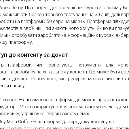
Workademy. Платформа для розміщення курсів з офісом у Бер
Є можливість безкоштовного тестування на 30 днів, далі вар
роботи на платформі 350 євро на місяць. Платформа підходи
експертів в своїй ніші, які знають чого хочуть. Якщо ви плану
тільки спробувати заробляти на інформаційних курсах, вибер
іншу платформу.
уп до контенту за донат
ть платформи, які пропонують інструменти для монет
ості та заробітку на унікальному контенті. Це може бути дос
 чи підписка. Розглянемо, які ресурси можна використа
ення пасиву:
Gumroad — англомовна платформа, де можна продавати кон
аудиторії. Можна користуватися автоматичним перекладом 
російську, української версії нажаль немає.
Buy Me a Coffee — платформа для продажу доступу до
ексклюзивного контенту. Ресурс підтримує українську версі