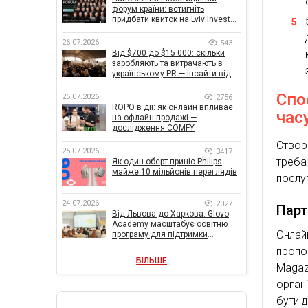
форум країни: встигніть
придбати квиток на Lviv Invest
Forum
26.07.2026
543
Від $700 до $15 000: скільки
заробляють та витрачають в
українському PR — інсайти від
znamy та Women Make Money
Спо
25.07.2026
2756
ROPO в дії: як онлайн впливає
час
на офлайн-продажі —
дослідження COMFY
Створ
25.07.2026
3417
треба
Як один оберт приніс Philips
майже 10 мільйонів переглядів
послу
24.07.2026
2027
Парт
Від Львова до Харкова: Glovo
Academy масштабує освітню
Онлай
програму для підтримки
українського бізнесу
пропо
БІЛЬШЕ
Magaz
орган
бути д