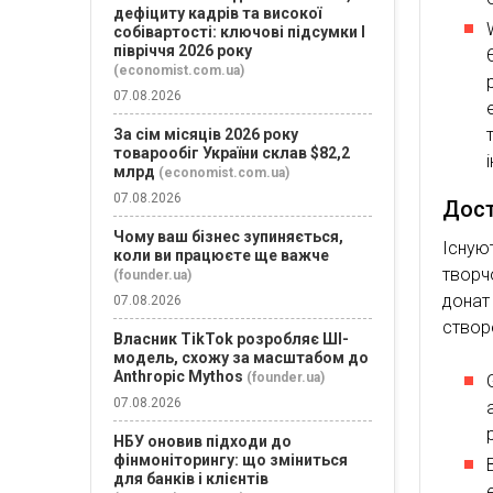
дефіциту кадрів та високої
собівартості: ключові підсумки І
півріччя 2026 року
(economist.com.ua)
07.08.2026
За сім місяців 2026 року
товарообіг України склав $82,2
млрд
(economist.com.ua)
07.08.2026
Дост
Чому ваш бізнес зупиняється,
Існую
коли ви працюєте ще важче
творч
(founder.ua)
донат
07.08.2026
створ
Власник TikTok розробляє ШІ-
модель, схожу за масштабом до
Anthropic Mythos
(founder.ua)
07.08.2026
НБУ оновив підходи до
фінмоніторингу: що зміниться
для банків і клієнтів