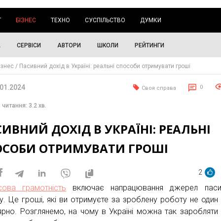
Г
БІЗНЕС
ТЕХНО
СУСПІЛЬСТВО
ДУМКИ
А
СЕРВІСИ
АВТОРИ
ШКОЛИ
РЕЙТИНГИ
ізнес
Пасивний дохід в Україні: реальні способи отримувати гроші
.01.2024
0
Своя справа
 читання: 3.2 хв.
ИВНИЙ ДОХІД В УКРАЇНІ: РЕАЛЬНІ
ОСОБИ ОТРИМУВАТИ ГРОШІ
2
сова грамотність
включає напрацювання джерел паси
у. Це гроші, які ви отримуєте за зроблену роботу не один 
ярно. Розглянемо, на чому в Україні можна так заробляти