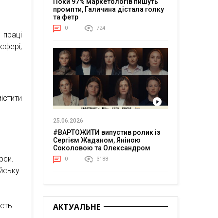
Поки 97% маркетологів пишуть
промпти, Галичина дістала голку
та фетр
0
724
 праці
фері,
істити
25.06.2026
#ВАРТОЖИТИ випустив ролик із
Сергієм Жаданом, Яніною
Соколовою та Олександром
Тереном про життя в постійній
рси.
0
3188
напрузі
ійську
ість
АКТУАЛЬНЕ