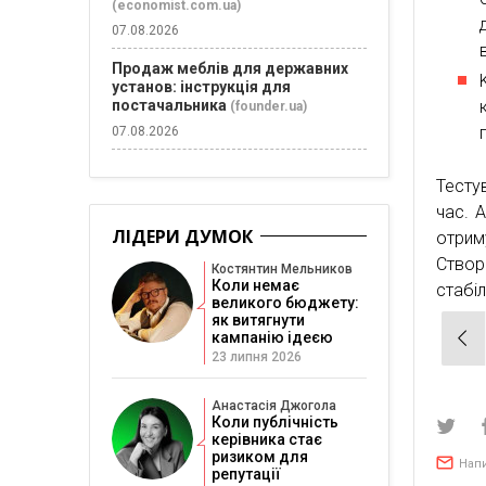
(economist.com.ua)
07.08.2026
Продаж меблів для державних
установ: інструкція для
постачальника
(founder.ua)
07.08.2026
Тесту
час. А
ЛІДЕРИ ДУМОК
отри
Ство
Костянтин Мельников
Коли немає
стабі
великого бюджету:
як витягнути
Нав
кампанію ідеєю
23 липня 2026
зап
Анастасія Джогола
Коли публічність
керівника стає
ризиком для
Нап
репутації