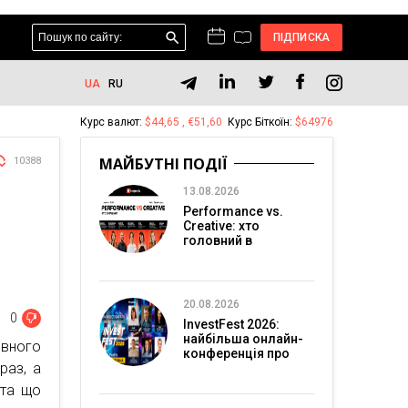
ПІДПИСКА
UA
RU
Курс валют:
$44,65 , €51,60
Курс Біткоїн:
$64976
МАЙБУТНІ ПОДІЇ
10388
13.08.2026
Performance vs.
Creative: хто
головний в
перформанс-
маркетингу?
20.08.2026
0
InvestFest 2026:
найбільша онлайн-
вного
конференція про
раз, а
інвестиції
 та що