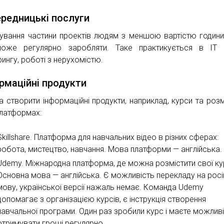
редницькі послуги
ування частини проектів людям з меншою вартістю години
оже регулярно заробляти. Таке практикується в IT с
рингу, роботі з нерухомістю.
рмаційні продукти
 створити інформаційні продукти, наприклад, курси та розм
платформах:
Skillshare. Платформа для навчальних відео в різних сферах:
робота, мистецтво, навчання. Мова платформи — англійська.
Udemy. Міжнародна платформа, де можна розмістити свої ку
Основна мова — англійська. Є можливість перекладу на рос
мову, української версії нажаль немає. Команда Udemy
допомагає з організацією курсів, є інструкція створення
навчальної програми. Один раз зробили курс і маєте можлив
отримувати гроші регулярно.