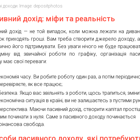
і доходи. Image: depositphotos
ивний дохід: міфи та реальність
ний дохід — не той випадок, коли можна лежати на дивані
ок приходять гроші. Вам треба створити джерело доходу, а
дично його підтримувати. Без уваги нічого не буде працюват
дміну від звичайної роботи по графіку, організація пас
у має свої переваги:
економія часу. Ви робите роботу один раз, а потім періодичн
перевіряєте, як все працює;
безпека. Якщо вас звільнять з роботи, щось трапиться, змін
економічна ситуація в країні, ви не залишаєтесь з пустими ру
перспектива. Маючи пасивний дохід, створити капітал прості
чим починати з нуля. Саме з пасивного доходу починається
фінансова свобода.
соби пасивного доходу, які потребуют