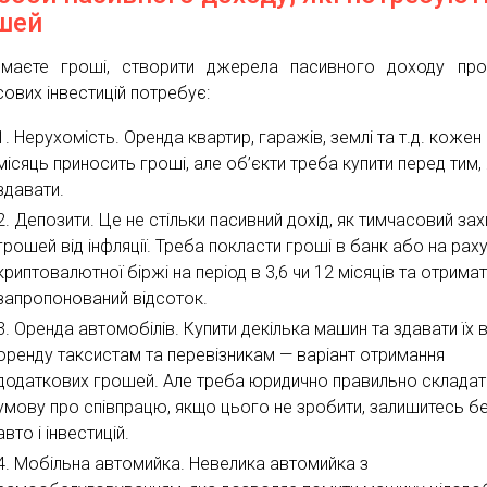
шей
маєте гроші, створити джерела пасивного доходу про
сових інвестицій потребує:
Нерухомість. Оренда квартир, гаражів, землі та т.д. кожен
місяць приносить гроші, але об’єкти треба купити перед тим,
здавати.
Депозити. Це не стільки пасивний дохід, як тимчасовий зах
грошей від інфляції. Треба покласти гроші в банк або на рах
криптовалютної біржі на період в 3,6 чи 12 місяців та отрима
запропонований відсоток.
Оренда автомобілів. Купити декілька машин та здавати їх 
оренду таксистам та перевізникам — варіант отримання
додаткових грошей. Але треба юридично правильно складат
умову про співпрацю, якщо цього не зробити, залишитесь б
авто і інвестицій.
Мобільна автомийка. Невелика автомийка з