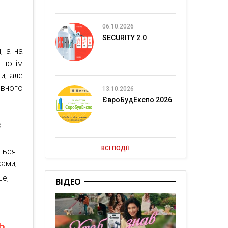
06.10.2026
SECURITY 2.0
, а на
 потім
и, але
ивного
13.10.2026
ЄвроБудЕкспо 2026
о
ВСІ ПОДІЇ
иться
ками;
ше,
ВІДЕО
ь