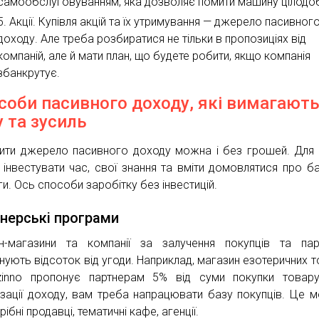
самообслуговуванням, яка дозволяє помити машину цілодо
Акції. Купівля акцій та їх утримування — джерело пасивног
доходу. Але треба розбиратися не тільки в пропозиціях від
компаній, але й мати план, що будете робити, якщо компанія
збанкрутує.
соби пасивного доходу, які вимагают
у та зусиль
ити джерело пасивного доходу можна і без грошей. Для
 інвестувати час, свої знання та вміти домовлятися про ба
ги. Ось способи заробітку без інвестицій.
нерські програми
н-магазини та компанії за залучення покупців та пар
нують відсоток від угоди. Наприклад, магазин езотеричних т
inno пропонує партнерам 5% від суми покупки товару
ізації доходу, вам треба напрацювати базу покупців. Це 
рібні продавці, тематичні кафе, агенції.