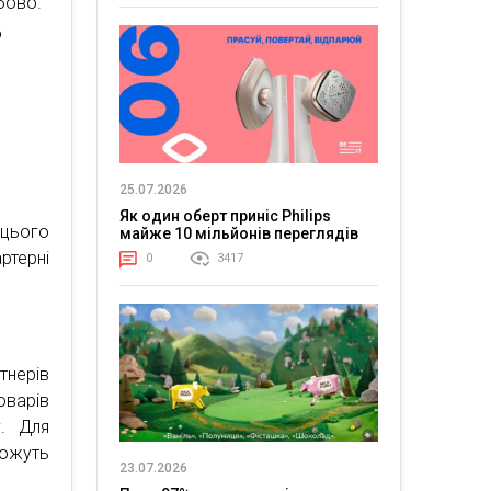
бово.
о
ь
25.07.2026
Як один оберт приніс Philips
 цього
майже 10 мільйонів переглядів
ртерні
0
3417
тнерів
оварів
. Для
можуть
23.07.2026