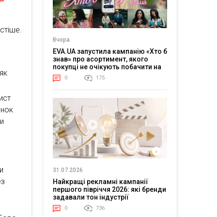
стіше.
Вчора
EVA.UA запустила кампанію «Хто б
знав» про асортимент, якого
покупці не очікують побачити на
 як
платформі
0
175
ист
унок
ти
в
и
31.07.2026
ез
Найкращі рекламні кампанії
першого півріччя 2026: які бренди
задавали тон індустрії
0
736