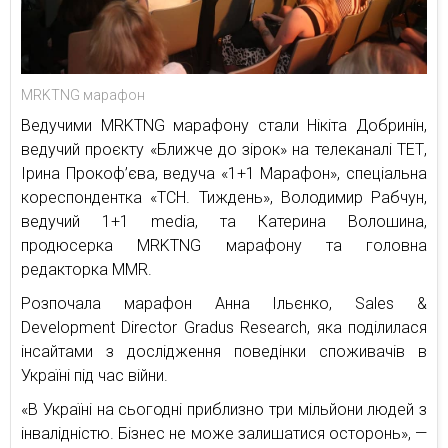
MRKTNG марафон
Ведучими MRKTNG марафону стали Нікіта Добринін,
ведучий проєкту «Ближче до зірок» на телеканалі ТЕТ,
Ірина Прокоф’єва, ведуча «1+1 Марафон», спеціальна
кореспондентка «ТСН. Тиждень», Володимир Рабчун,
ведучий 1+1 media, та Катерина Волошина,
продюсерка MRKTNG марафону та головна
редакторка MMR.
Розпочала марафон Анна Ільєнко, Sales &
Development Director Gradus Research, яка поділилася
інсайтами з дослідження поведінки споживачів в
Україні під час війни.
«В Україні на сьогодні приблизно три мільйони людей з
інвалідністю. Бізнес не може залишатися осторонь», —