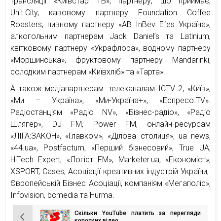
трансляції «Київстар ТБ», партнеру, що приймає,
Unit.City, кавовому партнеру Foundation Coffee
Roasters, пивному партнеру «AB InBev Efes Україна»,
алкогольним партнерам Jack Daniel’s та Latinium,
квітковому партнеру «Украфлора», водному партнеру
«Моршинська», фруктовому партнеру Mandarinki,
солодким партнерам «Київхліб» та «Тарта».
А також медіапартнерам: телеканалам ICTV 2, «Київ»,
«Ми – Україна», «Ми-Україна+», «Еспресо.TV».
Радіостанціям «Радіо NV», «Бізнес-радіо», «Радіо
Шлягер», DJ FM, Power FM, онлайн-ресурсам
«ЛІГА:ЗАКОН», «Главком», «Ділова столиця», ua news,
«44.ua», Postfactum, «Перший бізнесовий», True UA,
HiTech Expert, «Логіст FM», Marketer.ua, «Економіст»,
ХSPORT, Cases, Асоціації креативних індустрій України,
Європейській Бізнес Асоціації, компаніям «Мегаполіс»,
Infovision, bcmedia та Hurma.
Скільки YouTube платить за перегляди
коротких відео