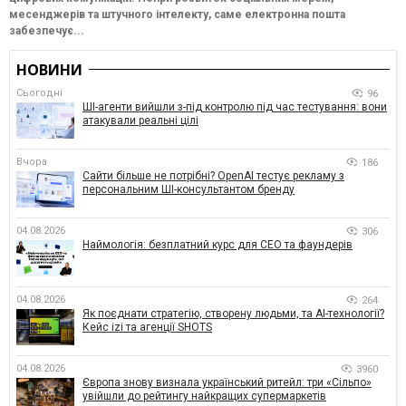
месенджерів та штучного інтелекту, саме електронна пошта
забезпечує...
НОВИНИ
Сьогодні
96
ШІ-агенти вийшли з-під контролю під час тестування: вони
атакували реальні цілі
Вчора
186
Сайти більше не потрібні? OpenAI тестує рекламу з
персональним ШІ-консультантом бренду
04.08.2026
306
Наймологія: безплатний курс для CEO та фаундерів
04.08.2026
264
Як поєднати стратегію, створену людьми, та AI-технології?
Кейс izi та агенції SHOTS
04.08.2026
3960
Європа знову визнала український ритейл: три «Сільпо»
увійшли до рейтингу найкращих супермаркетів