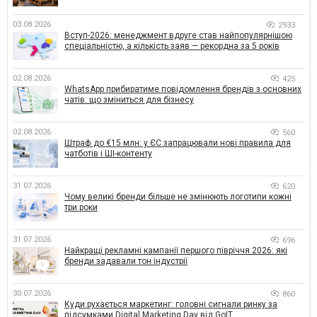
03.08.2026
2933
Вступ-2026: менеджмент вдруге став найпопулярнішою
спеціальністю, а кількість заяв — рекордна за 5 років
02.08.2026
425
WhatsApp прибиратиме повідомлення брендів з основних
чатів: що зміниться для бізнесу
02.08.2026
560
Штраф до €15 млн: у ЄС запрацювали нові правила для
чатботів і ШІ-контенту
31.07.2026
620
Чому великі бренди більше не змінюють логотипи кожні
три роки
31.07.2026
696
Найкращі рекламні кампанії першого півріччя 2026: які
бренди задавали тон індустрії
30.07.2026
860
Куди рухається маркетинг: головні сигнали ринку за
підсумками Digital Marketing Day від GoIT