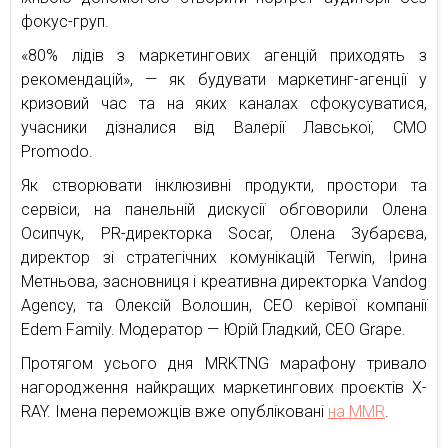
фокус-груп.
«80% лідів з маркетингових агенцій приходять з
рекомендацій», — як будувати маркетинг-агенції у
кризовий час та на яких каналах сфокусуватися,
учасники дізналися від Валерії Лавської, CMO
Promodo.
Як створювати інклюзивні продукти, простори та
сервіси, на панельній дискусії обговорили Олена
Осипчук, PR-директорка Socar, Олена Зубарєва,
директор зі стратегічних комунікацій Terwin, Ірина
Метньова, засновниця і креативна директорка Vandog
Agency, та Олексій Волошин, CEO керівої компанії
Edem Family. Модератор — Юрій Гладкий, CEO Grape.
Протягом усього дня MRKTNG марафону тривало
нагородження найкращих маркетингових проєктів X-
RAY. Імена переможців вже опубліковані
на MMR
.