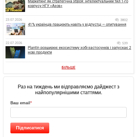
Маркетинг як стратегічна зброя: інтелектуальний тил 1-го
корпусу НГУ «Азов»
23.07.2026
3802
41% українців працюють навіть у відпустці — опитування
22.07.2026
539
PlantIn розширює екосистему хобі-застосунків і запускає 2
нові продукти
БІЛЬШЕ
Раз на тиждень ми відправляємо дайджест з
найпопулярнішими статтями.
Ваш email
*
Підписатися