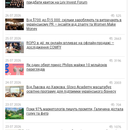
придбати квиток на Lviv Invest Forum
26.07.2026
525
Від $700 до $15 000: скільки заробляють та витрачають в
українському PR — інсайти від znamy та Women Make
Money
25.07.2026
2663
ROPO в дії: як онлайн впливає на офлайн-продажі —
дослідження COMFY
25.07.2026
3196
Як один оберт приніс Philips майже 10 мільйонів
переглядів
24.07.2026
2003
Від Львова до Харкова: Glovo Academy масштабує
освітню програму для підтримки українського бізнесу
23.07.2026
704
Поки 97% маркетологів пишуть промпти, Галичина дістала
голку та фетр
23.07.2026
1076