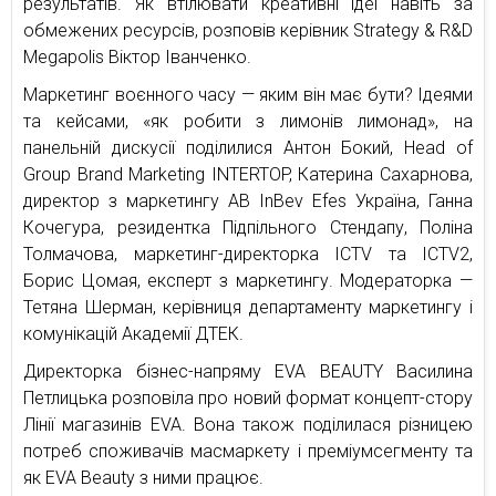
результатів. Як втілювати креативні ідеї навіть за
обмежених ресурсів, розповів керівник Strategy & R&D
Megapolis Віктор Іванченко.
Маркетинг воєнного часу — яким він має бути? Ідеями
та кейсами, «як робити з лимонів лимонад», на
панельній дискусії поділилися Антон Бокий, Head of
Group Brand Marketing INTERTOP, Катерина Сахарнова,
директор з маркетингу AB InBev Efes Україна, Ганна
Кочегура, резидентка Підпільного Стендапу, Поліна
Толмачова, маркетинг-директорка ICTV та ICTV2,
Борис Цомая, експерт з маркетингу. Модераторка —
Тетяна Шерман, керівниця департаменту маркетингу і
комунікацій Академії ДТЕК.
Директорка бізнес-напряму EVA BEAUTY Василина
Петлицька розповіла про новий формат концепт-стору
Лінії магазинів EVA. Вона також поділилася різницею
потреб споживачів масмаркету і преміумсегменту та
як EVA Beauty з ними працює.