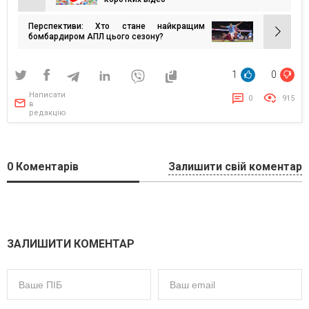
Навігація
записів
Перспективи: Хто стане найкращим
бомбардиром АПЛ цього сезону?
1
0
Написати
0
915
в
редакцію
0
Коментарів
Залишити свій коментар
ЗАЛИШИТИ КОМЕНТАР