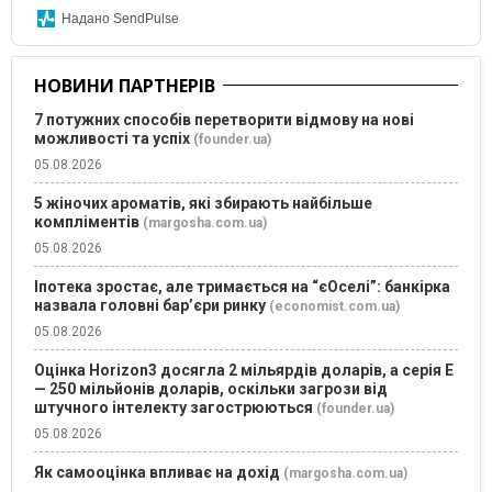
Надано SendPulse
НОВИНИ ПАРТНЕРІВ
7 потужних способів перетворити відмову на нові
можливості та успіх
(founder.ua)
05.08.2026
5 жіночих ароматів, які збирають найбільше
компліментів
(margosha.com.ua)
05.08.2026
Іпотека зростає, але тримається на “єОселі”: банкірка
назвала головні бар’єри ринку
(economist.com.ua)
05.08.2026
Оцінка Horizon3 досягла 2 мільярдів доларів, а серія E
— 250 мільйонів доларів, оскільки загрози від
штучного інтелекту загострюються
(founder.ua)
05.08.2026
Як самооцінка впливає на дохід
(margosha.com.ua)