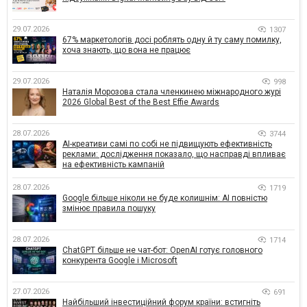
29.07.2026
1307
67% маркетологів досі роблять одну й ту саму помилку,
хоча знають, що вона не працює
29.07.2026
998
Наталія Морозова стала членкинею міжнародного журі
2026 Global Best of the Best Effie Awards
28.07.2026
3744
AI-креативи самі по собі не підвищують ефективність
реклами: дослідження показало, що насправді впливає
на ефективність кампаній
28.07.2026
1719
Google більше ніколи не буде колишнім: AI повністю
змінює правила пошуку
28.07.2026
1714
ChatGPT більше не чат-бот: OpenAI готує головного
конкурента Google і Microsoft
27.07.2026
691
Найбільший інвестиційний форум країни: встигніть