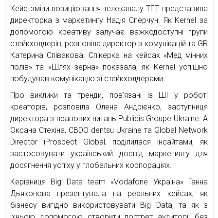
Кейс зміни позиціювання телеканалу ТЕТ представила
директорка з маркетингу Надія Сперчун. Як Kernel за
допомогою креативу залучає важкодоступні групи
стейкхолдерів, розповіла директор з комунікацій та GR
Катерина Співакова. Спікерка на кейсах «Мед мінних
полів» та «Шлях зерна» показала, як Kernel успішно
побудував комунікацію зі стейкхолдерами.
Про виклики та тренди, пов’язані із ШІ у роботі
креаторів, розповіла Олена Андрієнко, заступниця
директора з правових питань Publicis Groupe Ukraine. А
Оксана Стехіна, CBDO dentsu Ukraine та Global Network
Director iProspect Global, поділилася інсайтами, як
застосовувати український досвід маркетингу для
досягнення успіху у глобальних корпораціях.
Керівниця Big Data team «Vodafone Україна» Ганна
Дьяконова презентувала на реальних кейсах, як
бізнесу вигідно використовувати Big Data, та як з
їхньою допомогою створити портрет аудиторії без