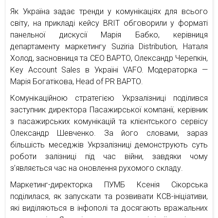
Як Україна задає тренди у комунікаціях для всього
світу, на прикладі кейсу BRIT обговорили у форматі
панельної дискусії Марія Бабко, керівниця
департаменту маркетингу Suziria Distribution, Наталя
Холод, засновниця та СЕО ВАРТО, Олександр Черепкін,
Key Account Sales в Україні VAFO. Модераторка —
Марія Богатікова, Head of PR ВАРТО.
Комунікаційною стратегією Укрзалізниці поділився
заступник директора Пасажирської компанії, керівник
з пасажирських комунікацій та клієнтського сервісу
Олександр Шевченко. За його словами, зараз
більшість меседжів Укрзалізниці демонструють суть
роботи залізниці під час війни, завдяки чому
з’являється час на оновлення рухомого складу.
Маркетинг-директорка ПУМБ Ксенія Сікорська
поділилася, як запускати та розвивати КСВ-ініціативи,
які виділяються в інфополі та досягають вражальних