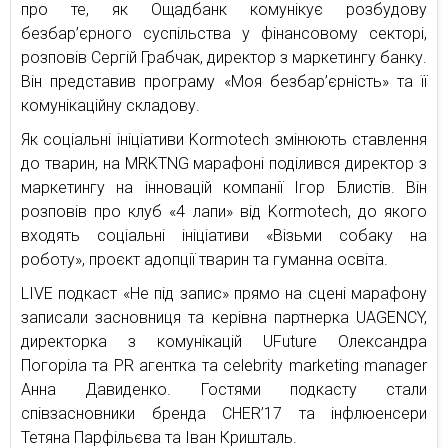
про те, як Ощадбанк комунікує розбудову
безбар’єрного суспільства у фінансовому секторі,
розповів Сергій Грабчак, директор з маркетингу банку.
Він представив програму «Моя безбар’єрність» та її
комунікаційну складову.
Як соціальні ініціативи Kormotech змінюють ставлення
до тварин, на MRKTNG марафоні поділився директор з
маркетингу на інновацій компанії Ігор Блистів. Він
розповів про клуб «4 лапи» від Kormotech, до якого
входять соціальні ініціативи «Візьми собаку на
роботу», проєкт адопції тварин та гуманна освіта.
LIVE подкаст «Не під запис» прямо на сцені марафону
записали засновниця та керівна партнерка UAGENCY,
директорка з комунікацій UFuture Олександра
Погоріла та PR агентка та celebrity marketing manager
Анна Давиденко. Гостями подкасту стали
співзасновники бренда CHER’17 та інфлюенсери
Тетяна Парфільєва та Іван Кришталь.