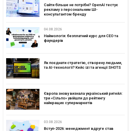
Сайти більше не потрібні? OpenAI тестує
рекламу з персональним ШІ-
консультантом бренду
04.08.2026
Наймологія: безплатний курс для CEO та
фаундерів
Як поєднати стратегію, створену людьми,
та AI-технології? Кейс izi та агенції SHOTS
Європа знову визнала український ритейл:
три «Сільпо» увійшли до рейтингу
найкращих супермаркетів
03.08.2026
Вступ-2026: менеджмент вдруге став