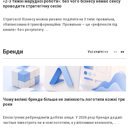
«2-3 тижні марудної роботи»: без чого бізнесу немає сенсу
проводити стратегічну сесію
Стратсесії бізнесу можна умовно поділити на 3 типи: провальна,
збалансована й трансформаційна. Провальна — це «рефлексія під
канапе» без результату....
Бренди
Усі статті >>
Чому великі бренди більше не змінюють логотипи кожні три
роки
Епоха гучних ребрендингів добігає кінця. У 2026 році бренди дедалі
частіше інвестують не в нові логотипи, а у впізнавані елементи,...