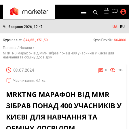
Чт, 6 серпня 2026, 12:47
UA
RU
Курс валют:
$44,65 , €51,50
Курс Біткоїн:
$64866
Головна
Новини
MRKTNG марафон від MMR зібрав понад 400 учасників у Києві для
навчання та обміну досвідом
03.07.2024
0
915
Час читання: 4.1 хв.
MRKTNG МАРАФОН ВІД MMR
ЗІБРАВ ПОНАД 400 УЧАСНИКІВ У
КИЄВІ ДЛЯ НАВЧАННЯ ТА
ОБМІНУ ДОСВІДОМ