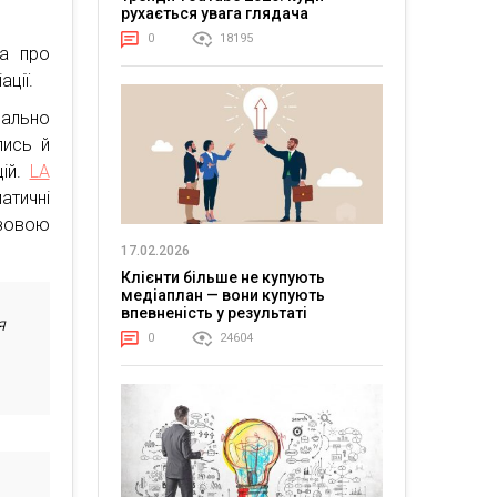
рухається увага глядача
0
18195
на про
ції.
ально
лись й
цій.
LA
атичні
азовою
17.02.2026
Клієнти більше не купують
медіаплан — вони купують
впевненість у результаті
я
0
24604