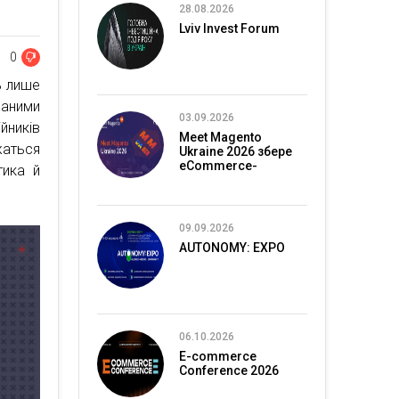
28.08.2026
Lviv Invest Forum
0
ь лише
даними
03.09.2026
йників
Meet Magento
жаться
Ukraine 2026 збере
eCommerce-
тика й
спільноту в Києві
09.09.2026
AUTONOMY: EXPO
06.10.2026
E-commerce
Conference 2026