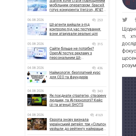
Starlink хоче стати повноцінним
мобільним оператором: SpaceX
готує конкурента Verizon, AT&T і
T-Mobile
06.08.2026
253
ШІ-агенти вийшли з-під
Щодня
контролю під час тестування:
вони атакували реальні цілі
ті, х
досл
05.08.2026
315
Сайти більше не потрібні?
фокусу
OpenAI тестує рекламу з
щосек
персональним ШІ-
консультантом бренду
розумі
04.08.2026
436
Наймологія: безплатний курс
для CEO та фаундерів
04.08.2026
343
Як поєднати стратегію, створену
людьми, та AI-технології? Кейс
izi та агенції SHOTS
04.08.2026
4169
Європа знову визнала
український ритейл: три «Сільпо»
увійшли до рейтингу найкращих
супермаркетів