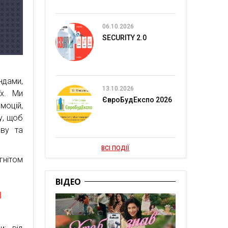
06.10.2026
SECURITY 2.0
ндами,
13.10.2026
їх. Ми
ЄвроБудЕкспо 2026
моцій,
у, щоб
иву та
ВСІ ПОДІЇ
гнітом
ВІДЕО
и