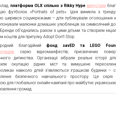
клад,
платформа OLX спільно з Rikky Hype
випустили
благ
цію футболок «Portraits of pets». Ідея виникла з тренду
но ширився соцмережами – діти публікували оголошення 
опонували малюнки домашніх улюбленців за символічний до
 Бренди об’єднались разом з цими дітьми та створили ініціат
м коштів для притулку Adopt Don’t Stop.
ародний благодійний
фонд savED та LEGO Found
нтували
серію відеоманіфестів, присвячених повер
чного дитинства. Організації зібрали реальні історії діте
жили окупацію рідних міст та вимушене переселен
роликах навколо дітей з’являються іграшкові будинки – 
влення безпечного навчального простору. Ця серія 
ою для глобальної онлайн-кампанії про майбутнє українських
дновлення громад.