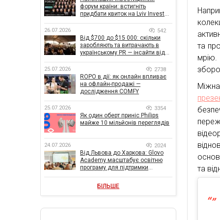
форум країни: встигніть
Напри
придбати квиток на Lviv Invest
колек
Forum
26.07.2026
542
актив
Від $700 до $15 000: скільки
та пр
заробляють та витрачають в
українському PR — інсайти від
мрію.
znamy та Women Make Money
зборо
25.07.2026
2738
ROPO в дії: як онлайн впливає
на офлайн-продажі —
Міжн
дослідження COMFY
презе
25.07.2026
3354
безпе
Як один оберт приніс Philips
пере
майже 10 мільйонів переглядів
відео
відно
24.07.2026
2024
Від Львова до Харкова: Glovo
основ
Academy масштабує освітню
та ві
програму для підтримки
українського бізнесу
БІЛЬШЕ