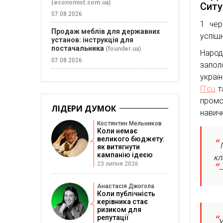
(economist.com.ua)
Ситу
07.08.2026
1 чер
Продаж меблів для державних
успіш
установ: інструкція для
постачальника
(founder.ua)
Наро
07.08.2026
запол
украї
Пʼєц
т
промо
ЛІДЕРИ ДУМОК
навич
Костянтин Мельников
Коли немає
великого бюджету:
Г
як витягнути
кампанію ідеєю
кл
23 липня 2026
—
Анастасія Джогола
Коли публічність
керівника стає
ризиком для
репутації
У