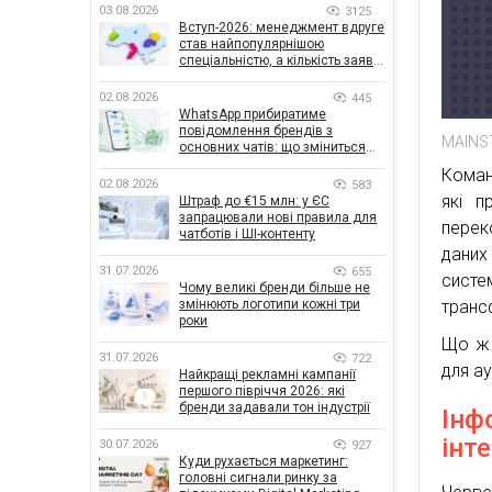
03.08.2026
3125
Вступ-2026: менеджмент вдруге
став найпопулярнішою
спеціальністю, а кількість заяв
— рекордна за 5 років
02.08.2026
445
WhatsApp прибиратиме
повідомлення брендів з
MAINS
основних чатів: що зміниться
для бізнесу
Коман
02.08.2026
583
які п
Штраф до €15 млн: у ЄС
запрацювали нові правила для
перек
чатботів і ШІ-контенту
даних
31.07.2026
655
систе
Чому великі бренди більше не
транс
змінюють логотипи кожні три
роки
Що ж 
31.07.2026
722
для а
Найкращі рекламні кампанії
першого півріччя 2026: які
бренди задавали тон індустрії
Інф
інте
30.07.2026
927
Куди рухається маркетинг:
головні сигнали ринку за