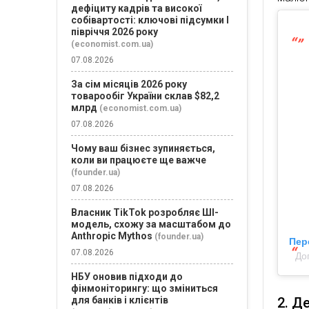
дефіциту кадрів та високої
собівартості: ключові підсумки І
півріччя 2026 року
(economist.com.ua)
07.08.2026
За сім місяців 2026 року
товарообіг України склав $82,2
млрд
(economist.com.ua)
07.08.2026
Чому ваш бізнес зупиняється,
коли ви працюєте ще важче
(founder.ua)
07.08.2026
Власник TikTok розробляє ШІ-
модель, схожу за масштабом до
Anthropic Mythos
(founder.ua)
Пер
07.08.2026
До
НБУ оновив підходи до
фінмоніторингу: що зміниться
2. Д
для банків і клієнтів