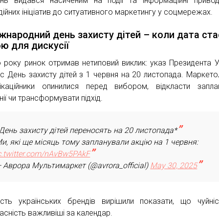
нь видався насиченим на події та інформаційні привод
дійних ініціатив до ситуативного маркетингу у соцмережах.
іжнародний день захисту дітей – коли дата ста
ю для дискусії
 року ринок отримав нетиповий виклик: указ Президента У
іс День захисту дітей з 1 червня на 20 листопада. Маркето
ікаційники опинилися перед вибором, відкласти запла
ії чи трансформувати підхід.
День захисту дітей переносять на 20 листопада*
и, які ще місяць тому запланували акцію на 1 червня:
c.twitter.com/nAvBw5PAkF
 Аврора Мультимаркет (@avrora_official)
May 30, 2025
ість українських брендів вирішили показати, що чуйні
асність важливіші за календар.