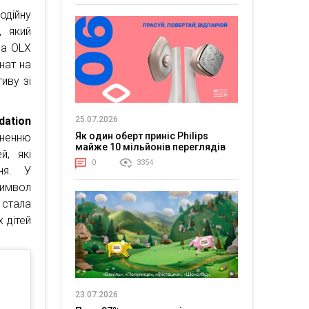
одійну
, який
на OLX
нат на
иву зі
ation
25.07.2026
Як один оберт приніс Philips
ненню
майже 10 мільйонів переглядів
й, які
0
3354
ня. У
символ
стала
 дітей
23.07.2026