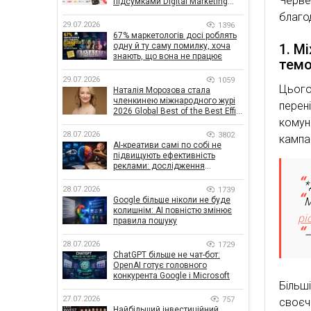
Черве
підсумками Digital Marketing
Day від GoIT
благо
29.07.2026
1396
67% маркетологів досі роблять
1. М
одну й ту саму помилку, хоча
знають, що вона не працює
темо
29.07.2026
1059
Цього
Наталія Морозова стала
членкинею міжнародного журі
перен
2026 Global Best of the Best Effie
комун
Awards
28.07.2026
3802
кампан
AI-креативи самі по собі не
підвищують ефективність
реклами: дослідження
показало, що насправді
*
впливає на ефективність
28.07.2026
1739
кампаній
М
Google більше ніколи не буде
колишнім: AI повністю змінює
pi
правила пошуку
—
28.07.2026
1729
ChatGPT більше не чат-бот:
OpenAI готує головного
конкурента Google і Microsoft
Більш
27.07.2026
757
своєч
Найбільший інвестиційний