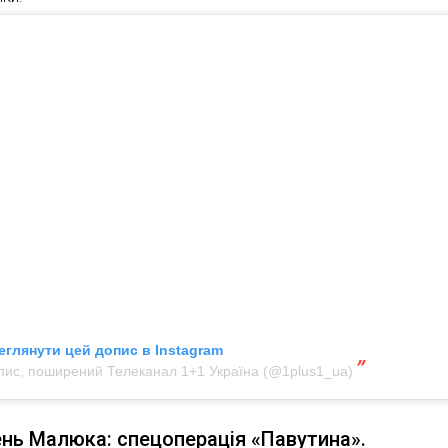
еглянути цей допис в Instagram
пис, поширений Телеканал 1+1 Україна (@1plus1_ua)
ень Малюка: спецоперація «Павутина».