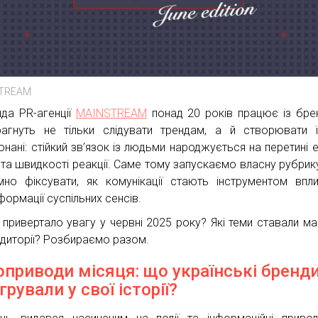
TREAM
да PR-агенції
MAINSTREAM
понад 20 років працює із бре
рагнуть не тільки слідувати трендам, а й створювати 
онані: стійкий зв’язок із людьми народжується на перетині е
 та швидкості реакції. Саме тому запускаємо власну рубрик
мно фіксувати, як комунікації стають інструментом впл
формації суспільних сенсів.
привертало увагу у червні 2025 року? Які теми ставали ма
удиторії? Розбираємо разом.
оприводи місяця: що українські бренд
грували у свої історії?