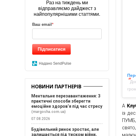
Раз на тиждень ми
відправляємо дайджест з
найпопулярнішими статтями.
Ваш email
*
Підписатися
Надано SendPulse
Пер
До
НОВИНИ ПАРТНЕРІВ
гро
Ментальне перезавантаження: 3
практичні способи зберегти
А
Клу
емоційне здоров’я під час стресу
(margosha.com.ua)
із де
07.08.2026
ПУМБ,
свято,
Будівельний ринок зростає, але
залишається під тиском війни,
малюн