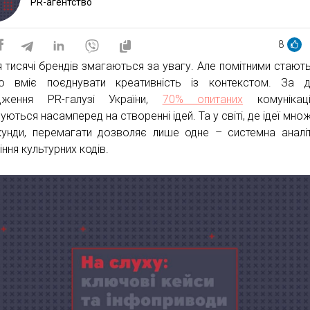
PR-агентство
8
 тисячі брендів змагаються за увагу. Але помітними стают
то вміє поєднувати креативність із контекстом. За 
ідження PR-галузі України,
70% опитаних
комунікаці
ються насамперед на створенні ідей. Та у світі, де ідеї мно
унди, перемагати дозволяє лише одне – системна аналі
ння культурних кодів.