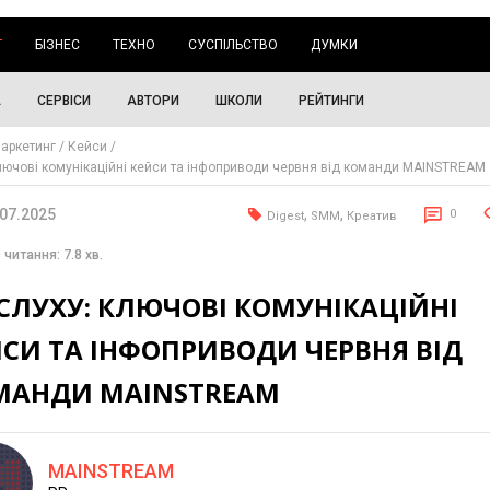
Г
БІЗНЕС
ТЕХНО
СУСПІЛЬСТВО
ДУМКИ
А
СЕРВІСИ
АВТОРИ
ШКОЛИ
РЕЙТИНГИ
аркетинг
Кейси
ключові комунікаційні кейси та інфоприводи червня від команди MAINSTREAM
.07.2025
,
,
0
Digest
SMM
Креатив
 читання: 7.8 хв.
СЛУХУ: КЛЮЧОВІ КОМУНІКАЦІЙНІ
СИ ТА ІНФОПРИВОДИ ЧЕРВНЯ ВІД
МАНДИ MAINSTREAM
MAINSTREAM