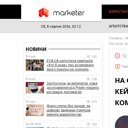
МАРКЕТИН
АГЕНТСТВ
Сб, 8 серпня 2026, 02:12
Головна
М
На слуху: 
НОВИНИ
12
Вчора
145
EVA.UA запустила кампанію
«Хто б знав» про асортимент,
Час
якого покупці не очікують
побачити на платформі
НА 
Вчора
128
Застосунок чи репетитор: нове
дослідження від Preply показує,
КЕЙ
що краще допомагає
заговорити іноземною мовою
КО
Вчора
419
Фокус-групи без людей: як
цифрові двійники покупців
змінять маркетингові
дослідження
06.08.2026
182