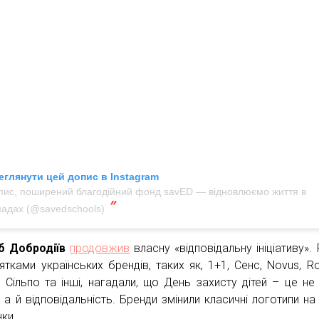
еглянути цей допис в Instagram
пис, поширений благодійний фонд savED — відновлюємо життя в
мадах (@savedschools)
б Добродіїв
продовжив
власну «відповідальну ініціативу».
сятками українських брендів, таких як, 1+1, Сенс, Novus, Ro
 Сільпо та інші, нагадали, що День захисту дітей – це не 
 а й відповідальність. Бренди змінили класичні логотипи на 
ки.