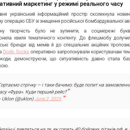
ативний маркетинг у режимі реального часу
вня український інформаційний простір сколихнула нови
ну операцію СБУ зі знищення російської бомбардувальної авіа
дну творчість було не зупинити, а соцмережі букв
онила хвиля тематичного контенту. До флешмобу долучи
нські бренди: від мемів й до спеціальних акційних пропози
а
Dodo Socks
оперативно запропонували користувачам тем
коди, демонструючи, що ситуативність давно стала б
кою.
ортаємо стрічку — і таки бачимо: буде попит на замовленн
асу «Фура». Куди перший рейс?
 Uklon (@uklon)
June 2, 2025
країнці дивляться на те, як горять 40 бойових літаків рф, в