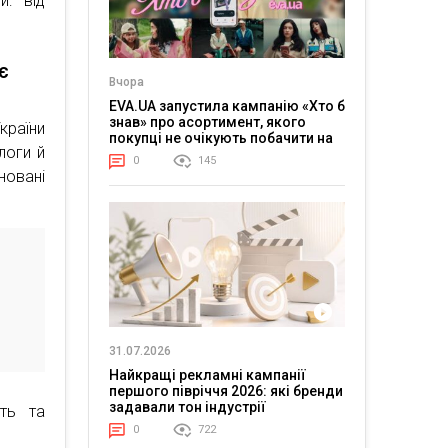
и: від
є
Вчора
EVA.UA запустила кампанію «Хто б
знав» про асортимент, якого
країни
покупці не очікують побачити на
логи й
платформі
0
145
новані
31.07.2026
Найкращі рекламні кампанії
першого півріччя 2026: які бренди
задавали тон індустрії
сть та
0
722