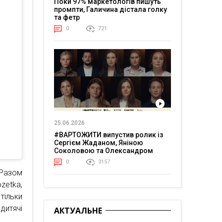
Поки 97% маркетологів пишуть
промпти, Галичина дістала голку
та фетр
0
721
25.06.2026
#ВАРТОЖИТИ випустив ролик із
Сергієм Жаданом, Яніною
Соколовою та Олександром
Тереном про життя в постійній
0
3157
напрузі
 Разом
zetka,
тільки
дитячі
АКТУАЛЬНЕ