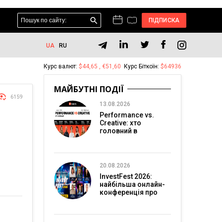
ПІДПИСКА
UA
RU
Курс валют:
$44,65 , €51,60
Курс Біткоїн:
$64936
МАЙБУТНІ ПОДІЇ
6159
13.08.2026
Performance vs.
Creative: хто
головний в
перформанс-
маркетингу?
20.08.2026
InvestFest 2026:
найбільша онлайн-
конференція про
інвестиції