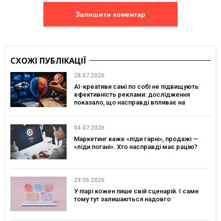
Залишити коментар
СХОЖІ ПУБЛІКАЦІЇ
28.07.2026
AI-креативи самі по собі не підвищують
ефективність реклами: дослідження
показало, що насправді впливає на
ефективність кампаній
04.07.2026
Маркетинг каже «ліди гарні», продажі —
«ліди погані». Хто насправді має рацію?
29.06.2026
У піарі кожен пише свій сценарій. І саме
тому тут залишаються надовго