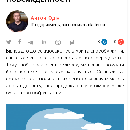
Антон Юдін
IT-підприємець, засновник marketer.ua
3
0
Відповідно до ескімоської культури та способу життя,
сніг є частиною їхнього повсякденного середовища.
Тому, щоб продати сніг ескімосу, ми повинні розуміти
його контекст та значення для них. Оскільки як
ескімоси, так і люди в інших регіонах зазвичай мають
доступ до снігу, ідея продажу снігу ескімосу може
бути важко обґрунтувати.