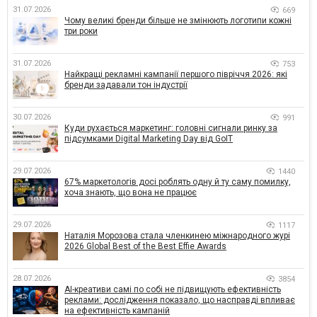
31.07.2026
669
Чому великі бренди більше не змінюють логотипи кожні
три роки
31.07.2026
753
Найкращі рекламні кампанії першого півріччя 2026: які
бренди задавали тон індустрії
30.07.2026
991
Куди рухається маркетинг: головні сигнали ринку за
підсумками Digital Marketing Day від GoIT
29.07.2026
1440
67% маркетологів досі роблять одну й ту саму помилку,
хоча знають, що вона не працює
29.07.2026
1117
Наталія Морозова стала членкинею міжнародного журі
2026 Global Best of the Best Effie Awards
28.07.2026
3854
AI-креативи самі по собі не підвищують ефективність
реклами: дослідження показало, що насправді впливає
на ефективність кампаній