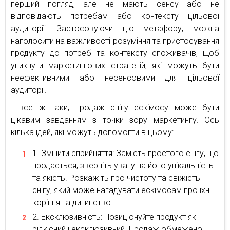
перший погляд, але не мають сенсу або не
відповідають потребам або контексту цільової
аудиторії. Застосовуючи цю метафору, можна
наголосити на важливості розуміння та пристосування
продукту до потреб та контексту споживачів, щоб
уникнути маркетингових стратегій, які можуть бути
неефективними або несенсовими для цільової
аудиторії.
І все ж таки, продаж снігу ескімосу може бути
цікавим завданням з точки зору маркетингу. Ось
кілька ідей, які можуть допомогти в цьому:
Змінити сприйняття: Замість простого снігу, що
продається, зверніть увагу на його унікальність
та якість. Розкажіть про чистоту та свіжість
снігу, який може нагадувати ескімосам про їхні
коріння та дитинство.
Ексклюзивність: Позиціонуйте продукт як
рідкісний і ексклюзивний. Продаж обмеженої