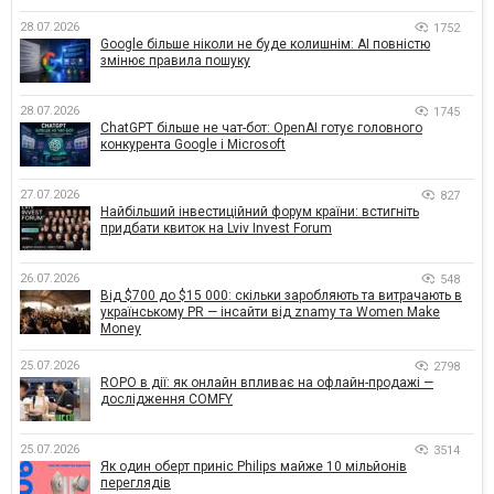
28.07.2026
1752
Google більше ніколи не буде колишнім: AI повністю
змінює правила пошуку
28.07.2026
1745
ChatGPT більше не чат-бот: OpenAI готує головного
конкурента Google і Microsoft
27.07.2026
827
Найбільший інвестиційний форум країни: встигніть
придбати квиток на Lviv Invest Forum
26.07.2026
548
Від $700 до $15 000: скільки заробляють та витрачають в
українському PR — інсайти від znamy та Women Make
Money
25.07.2026
2798
ROPO в дії: як онлайн впливає на офлайн-продажі —
дослідження COMFY
25.07.2026
3514
Як один оберт приніс Philips майже 10 мільйонів
переглядів