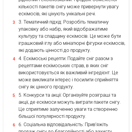
кількості пакетів снігу може привернути увагу
ескімосів, які цінують унікальні речі.
Тематичний підхід: Розробіть тематичну
упаковку або набір, який відображатиме
культуру та спадщину ескімосів. Це може бути
іграшковий іглу або мініатюрні фігурки ескімосів,
які додають цінності до продукту.
Ескімоські рецепти: Подайте сніг разом з
рецептами ескімоських страв, в яких сніг
використовується як важливий інгредієнт. Це
може викликати інтерес і посилити сприйняття
снігу як цінного продукту.
Конкурси та акції: Організуйте розіграші та
акції, де ескімоси можуть виграти пакети снігу.
Це сприятиме залученню уваги та створенню
більшої популярності продукту.
Соціальна відповідальність: Прив’яжіть
продаж снігу до благодійності або захисту