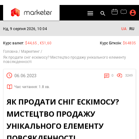
Нд, 9 серпня 2026, 10:04
UA
RU
Курс валют:
$44,65 , €51,60
Курс Біткоїн:
$64835
Головна
Маркетинг
Як продати сніг ескімосу? Мистецтво продажу унікального елементу
повсякденності
06.06.2023
0
3249
Час читання: 1.8 хв.
ЯК ПРОДАТИ СНІГ ЕСКІМОСУ?
МИСТЕЦТВО ПРОДАЖУ
УНІКАЛЬНОГО ЕЛЕМЕНТУ
ПОВСЯКДЕННОСТІ