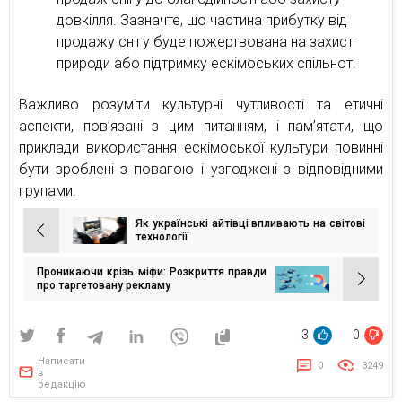
довкілля. Зазначте, що частина прибутку від
продажу снігу буде пожертвована на захист
природи або підтримку ескімоських спільнот.
Важливо розуміти культурні чутливості та етичні
аспекти, пов’язані з цим питанням, і пам’ятати, що
приклади використання ескімоської культури повинні
бути зроблені з повагою і узгоджені з відповідними
групами.
Як українські айтівці впливають на світові
Навігація
технології
записів
Проникаючи крізь міфи: Розкриття правди
про таргетовану рекламу
3
0
Написати
0
3249
в
редакцію