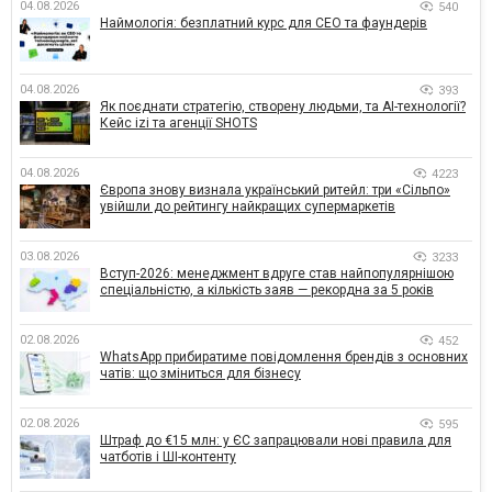
04.08.2026
540
Наймологія: безплатний курс для CEO та фаундерів
04.08.2026
393
Як поєднати стратегію, створену людьми, та AI-технології?
Кейс izi та агенції SHOTS
04.08.2026
4223
Європа знову визнала український ритейл: три «Сільпо»
увійшли до рейтингу найкращих супермаркетів
03.08.2026
3233
Вступ-2026: менеджмент вдруге став найпопулярнішою
спеціальністю, а кількість заяв — рекордна за 5 років
02.08.2026
452
WhatsApp прибиратиме повідомлення брендів з основних
чатів: що зміниться для бізнесу
02.08.2026
595
Штраф до €15 млн: у ЄС запрацювали нові правила для
чатботів і ШІ-контенту