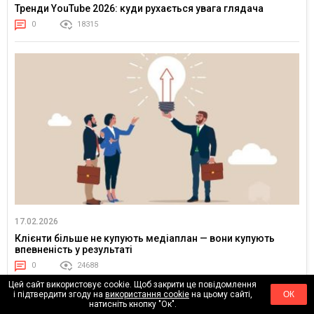
Тренди YouTube 2026: куди рухається увага глядача
0
18315
17.02.2026
Клієнти більше не купують медіаплан — вони купують
впевненість у результаті
0
24688
Цей сайт використовує cookie. Щоб закрити це повідомлення
і підтвердити згоду на
використання cookie
на цьому сайті,
ОК
натисніть кнопку "Ок".