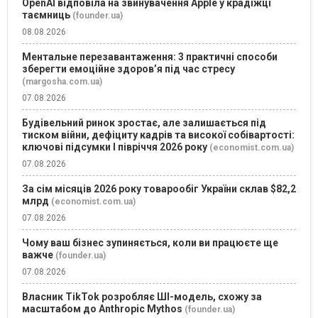
OpenAI відповіла на звинувачення Apple у крадіжці
таємниць
(founder.ua)
08.08.2026
Ментальне перезавантаження: 3 практичні способи
зберегти емоційне здоров’я під час стресу
(margosha.com.ua)
07.08.2026
Будівельний ринок зростає, але залишається під
тиском війни, дефіциту кадрів та високої собівартості:
ключові підсумки І півріччя 2026 року
(economist.com.ua)
07.08.2026
За сім місяців 2026 року товарообіг України склав $82,2
млрд
(economist.com.ua)
07.08.2026
Чому ваш бізнес зупиняється, коли ви працюєте ще
важче
(founder.ua)
07.08.2026
Власник TikTok розробляє ШІ-модель, схожу за
масштабом до Anthropic Mythos
(founder.ua)