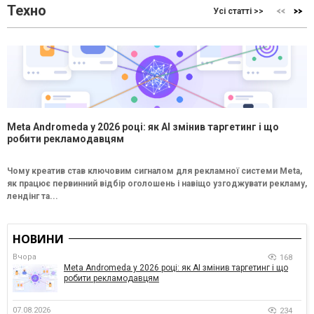
Техно
Усі статті >>
Meta Andromeda у 2026 році: як AI змінив таргетинг і що
робити рекламодавцям
Чому креатив став ключовим сигналом для рекламної системи Meta,
як працює первинний відбір оголошень і навіщо узгоджувати рекламу,
лендінг та...
НОВИНИ
Вчора
168
Meta Andromeda у 2026 році: як AI змінив таргетинг і що
робити рекламодавцям
07.08.2026
234