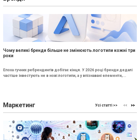
Чому великі бренди більше не змінюють логотипи кожні три
роки
Епоха гучних ребрендингів добігає кінця. У 2026 році бренди дедалі
частіше інвестують не в нові логотипи, а у впізнавані елементи,...
Маркетинг
Усі статті >>