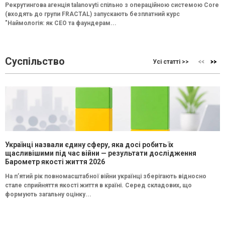
Рекрутингова агенція talanovyti спільно з операційною системою Core
(входять до групи FRACTAL) запускають безплатний курс
"Наймологія: як СEO та фаундерам...
Суспільство
Усі статті >>
Українці назвали єдину сферу, яка досі робить їх
щасливішими під час війни — результати дослідження
Барометр якості життя 2026
На п’ятий рік повномасштабної війни українці зберігають відносно
стале сприйняття якості життя в країні. Серед складових, що
формують загальну оцінку...