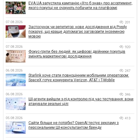
EVA.UA запустила кампанію «Хто б знав» про асортимент,
якого покупці не очікують побачити на платформі
07.08.2026
201
Застосунок чи репетитор: нове дослідження від Preply
показує, що краще допомагає заговорити іноземною
мовою
07.08.2026
920
Фокус-групи без людей: як цифрові двійники покупців
змінять маркетингові дослідження
06.08.2026
247
Starlink хоче стати повноцінним мобільним оператором:
SpaceX готує конкурента Verizon, AT&T і T-Mobile
06.08.2026
346
ШІ-агенти вийшли з-під контролю під час тестування: вони
атакували реальні цілі
05.08.2026
413
Сайти більше не потрібні? OpenAI тестує рекламу з
персональним ШІ-консультантом бренду