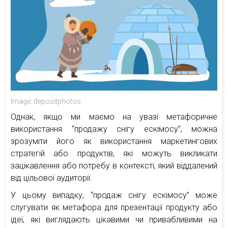
Image: depositphotos
Однак, якщо ми маємо на увазі метафоричне
використання “продажу снігу ескімосу”, можна
зрозуміти його як використання маркетингових
стратегій або продуктів, які можуть викликати
зацікавлення або потребу в контексті, який віддалений
від цільової аудиторії.
У цьому випадку, “продаж снігу ескімосу” може
слугувати як метафора для презентації продукту або
ідеї, які виглядають цікавими чи привабливими на