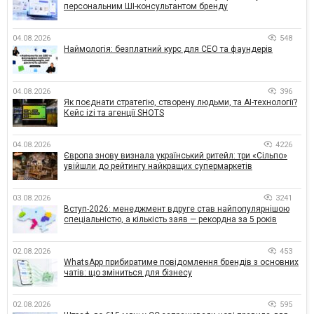
персональним ШІ-консультантом бренду
04.08.2026
548
Наймологія: безплатний курс для CEO та фаундерів
04.08.2026
396
Як поєднати стратегію, створену людьми, та AI-технології?
Кейс izi та агенції SHOTS
04.08.2026
4226
Європа знову визнала український ритейл: три «Сільпо»
увійшли до рейтингу найкращих супермаркетів
03.08.2026
3241
Вступ-2026: менеджмент вдруге став найпопулярнішою
спеціальністю, а кількість заяв — рекордна за 5 років
02.08.2026
453
WhatsApp прибиратиме повідомлення брендів з основних
чатів: що зміниться для бізнесу
02.08.2026
595