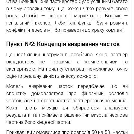
Стіва Возняка. Їхнє партнерство було успішним багато
в чому завдяки тому, що кожен чітко розумів свою
роль: Джобс — візіонер і маркетолог, Возняк —
геніальний інженер. Якби їхні функції були розмиті,
конфлікт інтересів міг би призвести до краху компанії.
Пункт №2: Концепція визрівання часток
Це необхідний інструмент, особливо якщо партнер
вкладається не грошима, а компетенціями та
експертизою. На початку співпраці неможливо точно
оцінити реальну цінність внеску кожного.
Модель визрівання часток передбачає, що ви
спочатку домовляєтеся про фінальний розподіл
часток, але на старті частка партнера значно менша.
Кожні шість місяців ви збираєтеся, аналізуєте
результати та приймаєте рішення: чи визріла чергова
частина його кінцевої частки.
Приклад: ви домовилися про розподіл 50 на 50. Частки