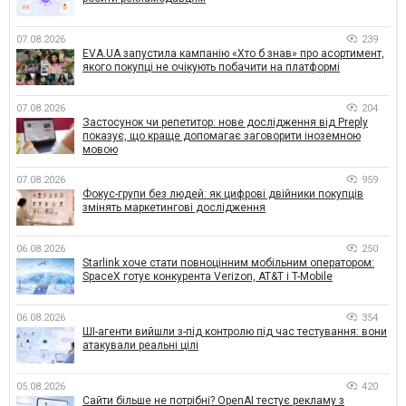
07.08.2026
239
EVA.UA запустила кампанію «Хто б знав» про асортимент,
якого покупці не очікують побачити на платформі
07.08.2026
204
Застосунок чи репетитор: нове дослідження від Preply
показує, що краще допомагає заговорити іноземною
мовою
07.08.2026
959
Фокус-групи без людей: як цифрові двійники покупців
змінять маркетингові дослідження
06.08.2026
250
Starlink хоче стати повноцінним мобільним оператором:
SpaceX готує конкурента Verizon, AT&T і T-Mobile
06.08.2026
354
ШІ-агенти вийшли з-під контролю під час тестування: вони
атакували реальні цілі
05.08.2026
420
Сайти більше не потрібні? OpenAI тестує рекламу з