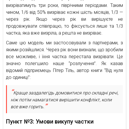
визріватимуть три роки, піврічними періодами. Таким
чином, 1/6 від 50% визріває кожні шість місяців, 1/3 —
через рік. Якщо через рік ви вирішуєте не
продовжувати співпрацю, то фіксується лише та 1/3
частка, яка вже визріла, а решта не визріває.
Саме цю модель ми застосовували з партнерами, з
якими розійшлися. Через рік вони визнали, що зробили
все можливе, і їхня частка перестала визрівати. Це
значно полегшило наше “розлучення”. Як казав
відомий підприємець Пітер Тіль, автор книги “Від нуля
до одиниці”:
Краще заздалегідь домовитися про складні речі,
ніж потім намагатися вирішити конфлікт, коли
все вже горить.
Пункт №3: Умови викупу частки