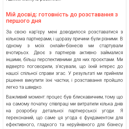
Мій досвід: готовність до розставання з
першого дня
За свою кар’єру мені доводилося розставатися з
кількома партнерами, і щоразу причини були різними. В
одному з моїх онлайн-бізнесів ми стартували
вчотирьох. Двоє з партнерів активно займалися
іншими, більш перспективними для них проєктами. Ми
відверто поговорили, з’ясували, що їхній інтерес до
нашої спільної справи згас. У результаті ми прийняли
рішення викупити їхні частки, і розставання пройшло
легко та швидко.
Важливий момент: процес був блискавичним, тому що
на самому початку співпраці ми витратили кілька днів
на розробку детальної партнерської угоди. Я
переконаний, що саме ця угода є фундаментом для
ефективного, гладкого та неруйнівного для бізнесу