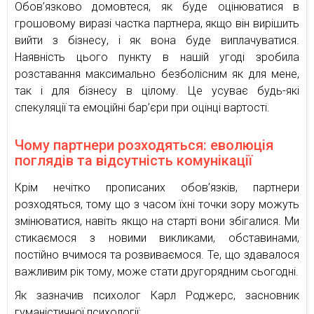
Обов’язково домовтеся, як буде оцінюватися в
грошовому виразі частка партнера, якщо він вирішить
вийти з бізнесу, і як вона буде виплачуватися.
Наявність цього пункту в нашій угоді зробила
розставання максимально безболісним як для мене,
так і для бізнесу в цілому. Це усуває будь-які
спекуляції та емоційні бар’єри при оцінці вартості.
Чому партнери розходяться: еволюція
поглядів та відсутність комунікації
Крім нечітко прописаних обов’язків, партнери
розходяться, тому що з часом їхні точки зору можуть
змінюватися, навіть якщо на старті вони збігалися. Ми
стикаємося з новими викликами, обставинами,
постійно вчимося та розвиваємося. Те, що здавалося
важливим рік тому, може стати другорядним сьогодні.
Як зазначив психолог Карл Роджерс, засновник
гуманістичної психології: