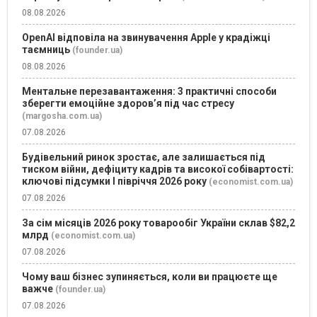
08.08.2026
OpenAI відповіла на звинувачення Apple у крадіжці
таємниць
(founder.ua)
08.08.2026
Ментальне перезавантаження: 3 практичні способи
зберегти емоційне здоров’я під час стресу
(margosha.com.ua)
07.08.2026
Будівельний ринок зростає, але залишається під
тиском війни, дефіциту кадрів та високої собівартості:
ключові підсумки І півріччя 2026 року
(economist.com.ua)
07.08.2026
За сім місяців 2026 року товарообіг України склав $82,2
млрд
(economist.com.ua)
07.08.2026
Чому ваш бізнес зупиняється, коли ви працюєте ще
важче
(founder.ua)
07.08.2026