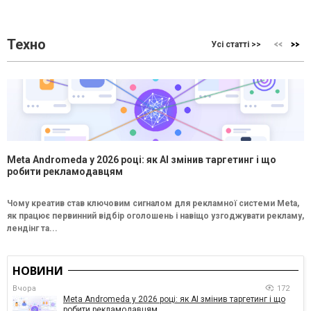
Техно
Усі статті >>
Meta Andromeda у 2026 році: як AI змінив таргетинг і що
робити рекламодавцям
Чому креатив став ключовим сигналом для рекламної системи Meta,
як працює первинний відбір оголошень і навіщо узгоджувати рекламу,
лендінг та...
НОВИНИ
Вчора
172
Meta Andromeda у 2026 році: як AI змінив таргетинг і що
робити рекламодавцям