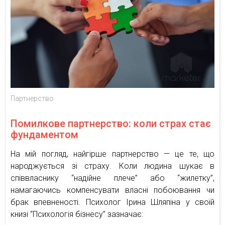
Партнерство
Помилкове партнерство: коли страх стає
фундаментом
На мій погляд, найгірше партнерство — це те, що
народжується зі страху. Коли людина шукає в
співвласнику “надійне плече” або “жилетку”,
намагаючись компенсувати власні побоювання чи
брак впевненості. Психолог Ірина Шляпіна у своїй
книзі “Психологія бізнесу” зазначає: