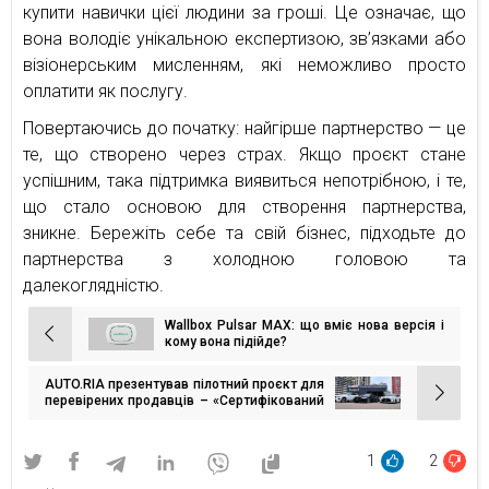
купити навички цієї людини за гроші. Це означає, що
вона володіє унікальною експертизою, зв’язками або
візіонерським мисленням, які неможливо просто
оплатити як послугу.
Повертаючись до початку: найгірше партнерство — це
те, що створено через страх. Якщо проєкт стане
успішним, така підтримка виявиться непотрібною, і те,
що стало основою для створення партнерства,
зникне. Бережіть себе та свій бізнес, підходьте до
партнерства з холодною головою та
далекоглядністю.
Wallbox Pulsar MAX: що вміє нова версія і
Навігація
кому вона підійде?
записів
AUTO.RIA презентував пілотний проєкт для
перевірених продавців – «Сертифікований
партнер»
1
2