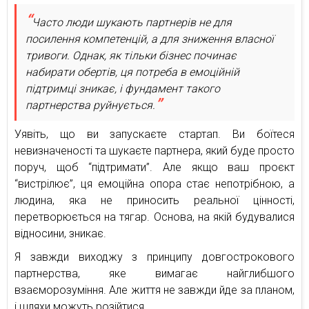
Часто люди шукають партнерів не для
посилення компетенцій, а для зниження власної
тривоги. Однак, як тільки бізнес починає
набирати обертів, ця потреба в емоційній
підтримці зникає, і фундамент такого
партнерства руйнується.
Уявіть, що ви запускаєте стартап. Ви боїтеся
невизначеності та шукаєте партнера, який буде просто
поруч, щоб “підтримати”. Але якщо ваш проєкт
“вистрілює”, ця емоційна опора стає непотрібною, а
людина, яка не приносить реальної цінності,
перетворюється на тягар. Основа, на якій будувалися
відносини, зникає.
Я завжди виходжу з принципу довгострокового
партнерства, яке вимагає найглибшого
взаєморозуміння. Але життя не завжди йде за планом,
і шляхи можуть розійтися.