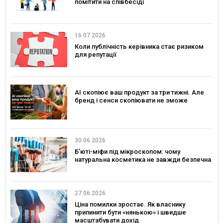
помітити на співбесіді
16.07.2026
Коли публічність керівника стає ризиком
для репутації
AI скопіює ваш продукт за три тижні. Але
бренд і сенси скопіювати не зможе
30.06.2026
Б’юті-міфи під мікроскопом: чому
натуральна косметика не завжди безпечна
27.06.2026
Ціна помилки зростає. Як власнику
припинити бути «нянькою» і швидше
масштабувати дохід