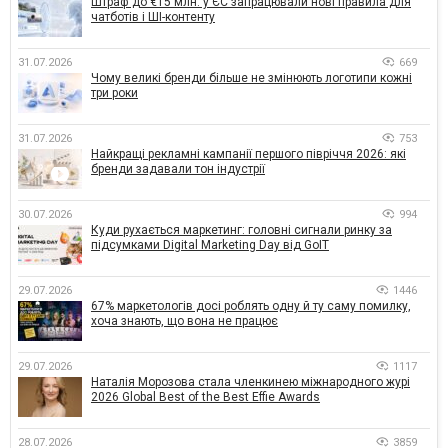
Штраф до €15 млн: у ЄС запрацювали нові правила для
чатботів і ШІ-контенту
31.07.2026
669
Чому великі бренди більше не змінюють логотипи кожні
три роки
31.07.2026
753
Найкращі рекламні кампанії першого півріччя 2026: які
бренди задавали тон індустрії
30.07.2026
994
Куди рухається маркетинг: головні сигнали ринку за
підсумками Digital Marketing Day від GoIT
29.07.2026
1446
67% маркетологів досі роблять одну й ту саму помилку,
хоча знають, що вона не працює
29.07.2026
1117
Наталія Морозова стала членкинею міжнародного журі
2026 Global Best of the Best Effie Awards
28.07.2026
3859