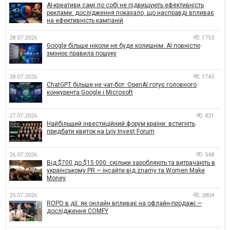
AI-креативи самі по собі не підвищують ефективність
реклами: дослідження показало, що насправді впливає
на ефективність кампаній
28.07.2026
1753
Google більше ніколи не буде колишнім: AI повністю
змінює правила пошуку
28.07.2026
1745
ChatGPT більше не чат-бот: OpenAI готує головного
конкурента Google і Microsoft
27.07.2026
831
Найбільший інвестиційний форум країни: встигніть
придбати квиток на Lviv Invest Forum
26.07.2026
548
Від $700 до $15 000: скільки заробляють та витрачають в
українському PR — інсайти від znamy та Women Make
Money
25.07.2026
2804
ROPO в дії: як онлайн впливає на офлайн-продажі —
дослідження COMFY