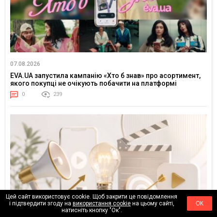
07.08.2026
EVA.UA запустила кампанію «Хто б знав» про асортимент,
якого покупці не очікують побачити на платформі
0
239
Цей сайт використовує cookie. Щоб закрити це повідомлення
і підтвердити згоду на
використання cookie
на цьому сайті,
ОК
натисніть кнопку "Ок".