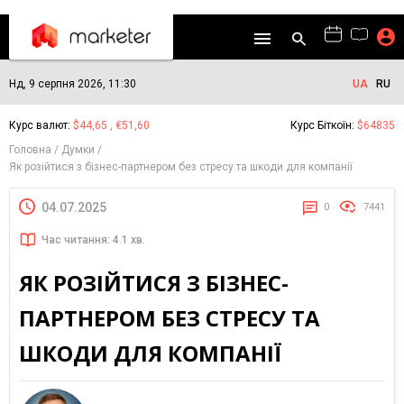
Нд, 9 серпня 2026, 11:30
UA
RU
Курс валют:
$44,65 , €51,60
Курс Біткоїн:
$64835
Головна
Думки
Як розійтися з бізнес-партнером без стресу та шкоди для компанії
04.07.2025
0
7441
Час читання: 4.1 хв.
ЯК РОЗІЙТИСЯ З БІЗНЕС-
ПАРТНЕРОМ БЕЗ СТРЕСУ ТА
ШКОДИ ДЛЯ КОМПАНІЇ