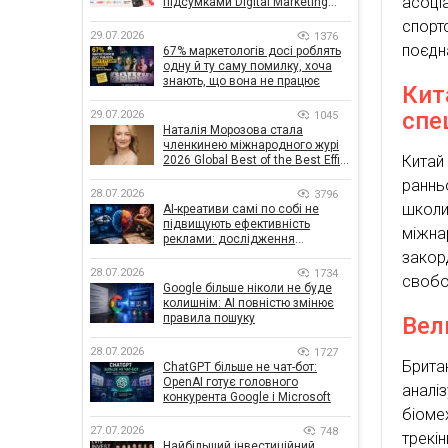
асоці
підсумками Digital Marketing
Day від GoIT
спорт
29.07.2026
1376
поєдн
67% маркетологів досі роблять
одну й ту саму помилку, хоча
знають, що вона не працює
Кит
спе
29.07.2026
1045
Наталія Морозова стала
членкинею міжнародного журі
Китай
2026 Global Best of the Best Effie
Awards
раннь
28.07.2026
3796
школ
AI-креативи самі по собі не
підвищують ефективність
міжна
реклами: дослідження
показало, що насправді
закор
впливає на ефективність
28.07.2026
1734
свобо
кампаній
Google більше ніколи не буде
колишнім: AI повністю змінює
правила пошуку
Вел
28.07.2026
1727
Брита
ChatGPT більше не чат-бот:
OpenAI готує головного
аналі
конкурента Google і Microsoft
біоме
27.07.2026
748
трекі
Найбільший інвестиційний