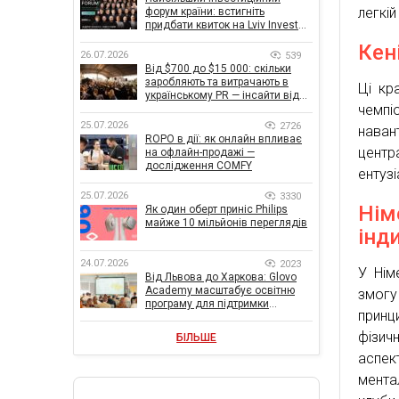
легкій
форум країни: встигніть
придбати квиток на Lviv Invest
Forum
Кені
26.07.2026
539
Від $700 до $15 000: скільки
заробляють та витрачають в
Ці кр
українському PR — інсайти від
чемпі
znamy та Women Make Money
25.07.2026
2726
наван
ROPO в дії: як онлайн впливає
центр
на офлайн-продажі —
дослідження COMFY
ентузі
25.07.2026
3330
Нім
Як один оберт приніс Philips
майже 10 мільйонів переглядів
інд
24.07.2026
2023
У Нім
Від Львова до Харкова: Glovo
Academy масштабує освітню
змогу
програму для підтримки
принц
українського бізнесу
фізич
БІЛЬШЕ
аспек
мента