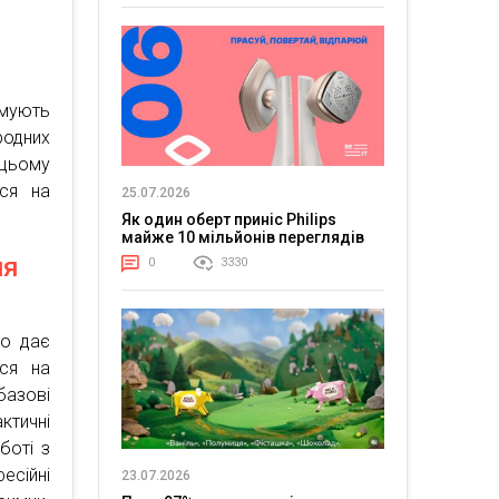
рмують
родних
 цьому
ся на
25.07.2026
Як один оберт приніс Philips
майже 10 мільйонів переглядів
ня
0
3330
що дає
ься на
базові
ктичні
боті з
есійні
23.07.2026