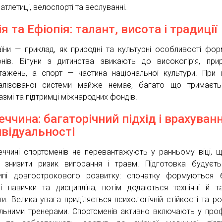
 атлетиці, велоспорті та веслуванні.
я та Ефіопія: талант, висота і традиції
аїни — приклад, як природні та культурні особливості фо
онів. Бігуни з дитинства звикають до високогір’я, при
тажень, а спорт — частина національної культури. При
алізованої системи майже немає, багато що тримаєть
азмі та підтримці міжнародних фондів.
еччина: багаторічний підхід і врахуван
ивідуальності
еччині спортсменів не перевантажують у ранньому віці, 
 знизити ризик вигорання і травм. Підготовка будуєт
ипі довгострокового розвитку: спочатку формуються 
ні навички та дисципліна, потім додаються технічні й та
ти. Велика увага приділяється психологічній стійкості та ро
льними тренерами. Спортсменів активно включають у проф