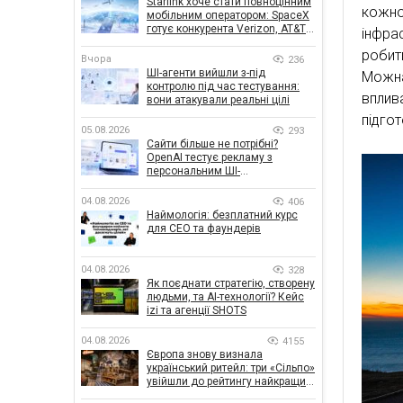
Starlink хоче стати повноцінним
кожно
мобільним оператором: SpaceX
готує конкурента Verizon, AT&T і
інфра
T-Mobile
робит
Вчора
236
ШІ-агенти вийшли з-під
Можна
контролю під час тестування:
вплив
вони атакували реальні цілі
підгот
05.08.2026
293
Сайти більше не потрібні?
OpenAI тестує рекламу з
персональним ШІ-
консультантом бренду
04.08.2026
406
Наймологія: безплатний курс
для CEO та фаундерів
04.08.2026
328
Як поєднати стратегію, створену
людьми, та AI-технології? Кейс
izi та агенції SHOTS
04.08.2026
4155
Європа знову визнала
український ритейл: три «Сільпо»
увійшли до рейтингу найкращих
супермаркетів