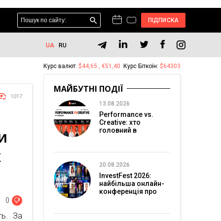
ПІДПИСКА
UA
RU
Курс валют:
$44,65 , €51,40
Курс Біткоїн:
$64303
МАЙБУТНІ ПОДІЇ
1017
13.08.2026
Performance vs.
Creative: хто
головний в
И
перформанс-
маркетингу?
Х
20.08.2026
InvestFest 2026:
найбільша онлайн-
конференція про
інвестиції
0
ть. За