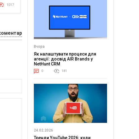
1017
коментар
Вчора
Як налаштувати процеси для
агенції: досвід AIR Brands у
NetHunt CRM
0
181
24.02.2026
Тренди YouTube 2026: куди