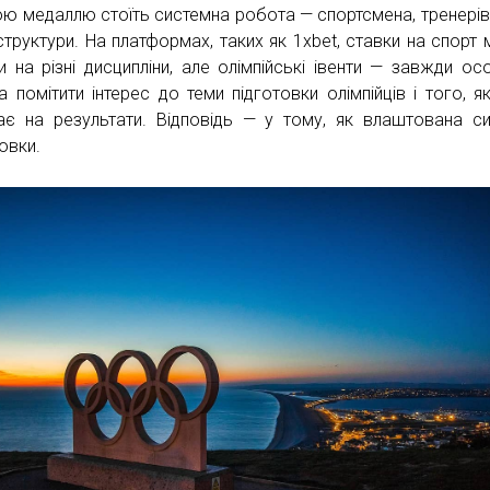
ю медаллю стоїть системна робота — спортсмена, тренерів і
структури. На платформах, таких як 1xbet, ставки на спорт
и на різні дисципліни, але олімпійські івенти — завжди осо
 помітити інтерес до теми підготовки олімпійців і того, я
ає на результати. Відповідь — у тому, як влаштована с
овки.