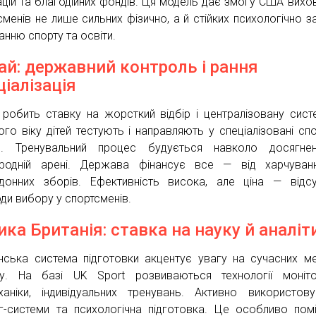
ацій та благодійних фондів. Ця модель дає змогу США вихо
сменів не лише сильних фізично, а й стійких психологічно з
анню спорту та освіти.
ай: державний контроль і рання
ціалізація
 робить ставку на жорсткий відбір і централізовану сист
ого віку дітей тестують і направляють у спеціалізовані спо
и. Тренувальний процес будується навколо досягне
родній арені. Держава фінансує все — від харчуван
донних зборів. Ефективність висока, але ціна — відсу
ди вибору у спортсменів.
ика Британія: ставка на науку й аналіт
нська система підготовки акцентує увагу на сучасних м
зу. На базі UK Sport розвиваються технології моніто
ханіки, індивідуальних тренувань. Активно використов
нг-системи та психологічна підготовка. Це особливо пом