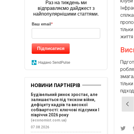
клуби
Раз на тиждень ми
Інфра
відправляємо дайджест з
найпопулярнішими статтями.
спілк
пропо
Ваш email
*
тільк
життя
Вис
Підписатися
Підго
Надано SendPulse
робля
змага
тільки
НОВИНИ ПАРТНЕРІВ
підхо
Будівельний ринок зростає, але
залишається під тиском війни,
Нав
дефіциту кадрів та високої
собівартості: ключові підсумки І
зап
півріччя 2026 року
(economist.com.ua)
07.08.2026