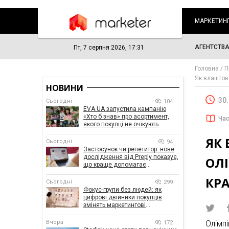
МАРКЕТИН
АГЕНТСТВ
Пт, 7 серпня 2026, 17:31
Головна
П
Як влаштов
НОВИНИ
30
Сьогодні
104
EVA.UA запустила кампанію
«Хто б знав» про асортимент,
Час
якого покупці не очікують
побачити на платформі
ЯК
Сьогодні
94
Застосунок чи репетитор: нове
дослідження від Preply показує,
ОЛІ
що краще допомагає
заговорити іноземною мовою
КР
Сьогодні
299
Фокус-групи без людей: як
цифрові двійники покупців
змінять маркетингові
дослідження
Вчора
Олімп
172