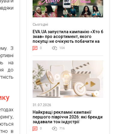
вувати
авдяки
Сьогодні
EVA.UA запустила кампанію «Хто б
знав» про асортимент, якого
покупці не очікують побачити на
платформі
ему. З
0
104
ртивні
нь на
ня до
тність
ику
31.07.2026
етодах
Найкращі рекламні кампанії
рингу,
першого півріччя 2026: які бренди
задавали тон індустрії
уються
0
716
ітно в