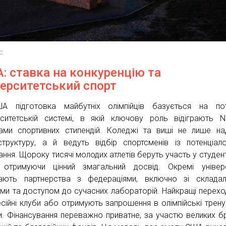
c
: ставка на конкуренцію та
верситетський спорт
 підготовка майбутніх олімпійців базується на пот
рситетській системі, в якій ключову роль відіграють 
ами спортивних стипендій. Коледжі та виші не лише н
структуру, а й ведуть відбір спортсменів із потенціа
ання. Щороку тисячі молодих атлетів беруть участь у студен
, отримуючи цінний змагальний досвід. Окремі універ
ають партнерства з федераціями, включно зі складал
ми та доступом до сучасних лабораторій. Найкращі перехо
сійні клуби або отримують запрошення в олімпійські трену
и. Фінансування переважно приватне, за участю великих бр