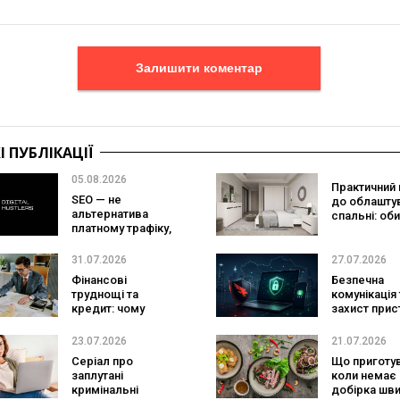
Залишити коментар
 ПУБЛІКАЦІЇ
05.08.2026
Практичний 
SEO — не
до облашту
альтернатива
спальні: об
платному трафіку,
комплект м
а страховка від
під власний
його
життя
31.07.2026
27.07.2026
подорожчання
Фінансові
Безпечна
труднощі та
комунікація 
кредит: чому
захист прис
важливо діяти без
навіщо бізн
зволікань
Threema та
23.07.2026
21.07.2026
CrowdStrike
Серіал про
Що приготув
заплутані
коли немає 
кримінальні
добірка шв