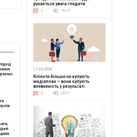
рухається увага глядача
0
18173
підхід
вання
17.02.2026
ираємо
Клієнти більше не купують
еблів
медіаплан — вони купують
 ритм
впевненість у результаті
0
24577
та
троїв:
есу
ати,
ідей:
идких