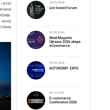
28.08.2026
 всієї
Lviv Invest Forum
 можна
бливі.
к вона
истема
03.09.2026
Meet Magento
Ukraine 2026 збере
eCommerce-
спільноту в Києві
09.09.2026
AUTONOMY: EXPO
06.10.2026
E-commerce
Conference 2026