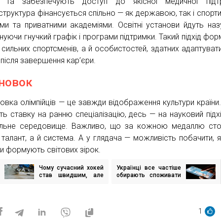
 та забезпечують доступ до якісної медичної підтр
структура фінансується спільно — як державою, так і спорт
ами та приватними академіями. Освітні установи йдуть назу
нуючи гнучкий графік і програми підтримки. Такий підхід фор
и сильних спортсменів, а й особистостей, здатних адаптуват
 після завершення кар’єри.
новок
товка олімпійців — це завжди відображення культури країни
ть ставку на ранню спеціалізацію, десь — на науковий підх
льне середовище. Важливо, що за кожною медаллю сто
 талант, а й система. А у глядача — можливість побачити, як
ди формують світових зірок.
Чому сучасний хокей
Українці все частіше
ігація
став швидшим, але
обирають споживати
исів
менш силовим
новини у форматі
відео, а месенджери
залишаються в топі —
дослідження
1
медіаспоживання від
Gradus Research