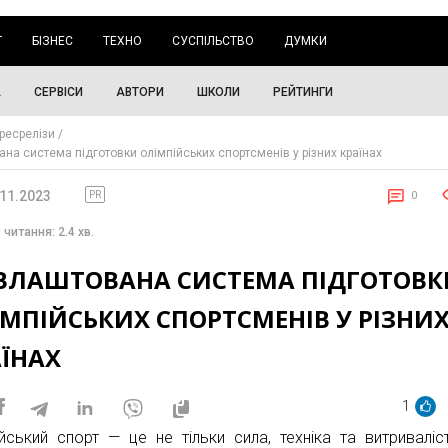
Г
БІЗНЕС
ТЕХНО
СУСПІЛЬСТВО
ДУМКИ
А
СЕРВІСИ
АВТОРИ
ШКОЛИ
РЕЙТИНГИ
ресрелізи
ана система підготовки олімпійських спортсменів у різних країнах
.11.2023
PR
0
 читання: 2.4 хв.
 ВЛАШТОВАНА СИСТЕМА ПІДГОТОВК
МПІЙСЬКИХ СПОРТСМЕНІВ У РІЗНИ
АЇНАХ
1
ійський спорт — це не тільки сила, техніка та витриваліс