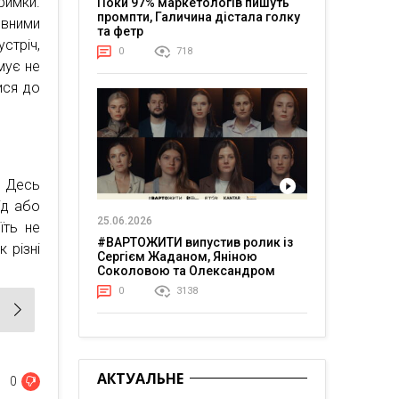
имки.
Поки 97% маркетологів пишуть
промпти, Галичина дістала голку
ивними
та фетр
стріч,
0
718
мує не
ися до
. Десь
ід або
25.06.2026
їть не
#ВАРТОЖИТИ випустив ролик із
 різні
Сергієм Жаданом, Яніною
Соколовою та Олександром
Тереном про життя в постійній
0
3138
напрузі
АКТУАЛЬНЕ
0