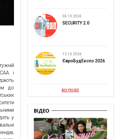
06.10.2026
SECURITY 2.0
13.10.2026
ЄвроБудЕкспо 2026
ужній
NCAA і
адають
лом до
ВСІ ПОДІЇ
тських
ситети
ьними
ВІДЕО
дять у
вальні
ендів,