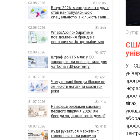
03.08.2026
3105
Вступ-2026: менеджмент вдруге
став найпопулярнішою
спеціальністю, а кількість заяв
— рекордна за 5 років
02.08.2026
440
Olympi
WhatsApp прибиратиме
повідомлення брендів з
основних чатів: що зміниться
США
для бізнесу
уні
02.08.2026
577
Штраф до €15 млн: у ЄС
запрацювали нові правила для
У США
чатботів і ШІ-контенту
уніве
31.07.2026
651
прогр
Чому великі бренди більше не
змінюють логотипи кожні три
інфра
роки
зрост
31.07.2026
716
лігах
Найкращі рекламні кампанії
уклад
першого півріччя 2026: які
бренди задавали тон індустрії
збора
профе
30.07.2026
915
Куди рухається маркетинг:
центр
головні сигнали ринку за