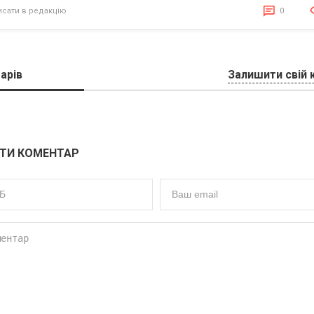
исати в редакцію
0
арів
Залишити свій 
ТИ КОМЕНТАР