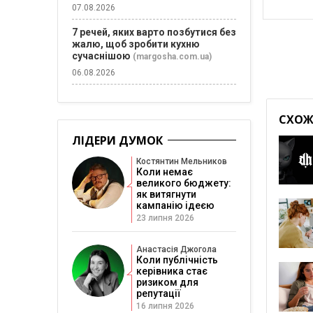
07.08.2026
7 речей, яких варто позбутися без
жалю, щоб зробити кухню
сучаснішою
(margosha.com.ua)
06.08.2026
СХОЖІ
ЛІДЕРИ ДУМОК
Костянтин Мельников
Коли немає
великого бюджету:
як витягнути
кампанію ідеєю
23 липня 2026
Анастасія Джогола
Коли публічність
керівника стає
ризиком для
репутації
16 липня 2026