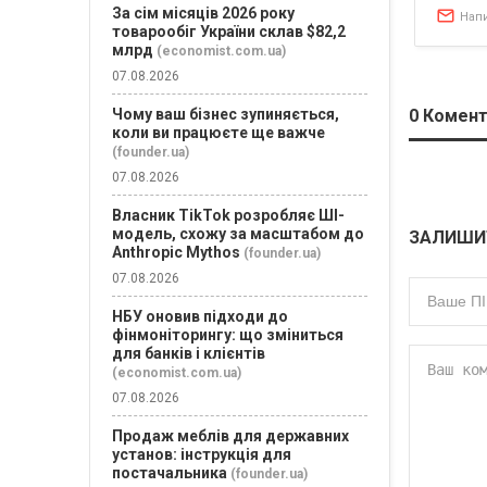
За сім місяців 2026 року
Нап
товарообіг України склав $82,2
млрд
(economist.com.ua)
07.08.2026
0
Комент
Чому ваш бізнес зупиняється,
коли ви працюєте ще важче
(founder.ua)
07.08.2026
Власник TikTok розробляє ШІ-
модель, схожу за масштабом до
ЗАЛИШИ
Anthropic Mythos
(founder.ua)
07.08.2026
НБУ оновив підходи до
фінмоніторингу: що зміниться
для банків і клієнтів
(economist.com.ua)
07.08.2026
Продаж меблів для державних
установ: інструкція для
постачальника
(founder.ua)