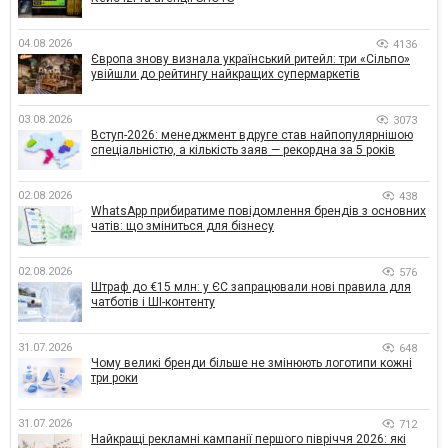
04.08.2026
4136
Європа знову визнала український ритейл: три «Сільпо»
увійшли до рейтингу найкращих супермаркетів
03.08.2026
3073
Вступ-2026: менеджмент вдруге став найпопулярнішою
спеціальністю, а кількість заяв — рекордна за 5 років
02.08.2026
438
WhatsApp прибиратиме повідомлення брендів з основних
чатів: що зміниться для бізнесу
02.08.2026
576
Штраф до €15 млн: у ЄС запрацювали нові правила для
чатботів і ШІ-контенту
31.07.2026
648
Чому великі бренди більше не змінюють логотипи кожні
три роки
31.07.2026
712
Найкращі рекламні кампанії першого півріччя 2026: які