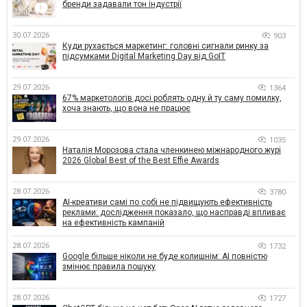
бренди задавали тон індустрії
30.07.2026
903
Куди рухається маркетинг: головні сигнали ринку за
підсумками Digital Marketing Day від GoIT
29.07.2026
1364
67% маркетологів досі роблять одну й ту саму помилку,
хоча знають, що вона не працює
29.07.2026
1035
Наталія Морозова стала членкинею міжнародного журі
2026 Global Best of the Best Effie Awards
28.07.2026
3780
AI-креативи самі по собі не підвищують ефективність
реклами: дослідження показало, що насправді впливає
на ефективність кампаній
28.07.2026
1732
Google більше ніколи не буде колишнім: AI повністю
змінює правила пошуку
28.07.2026
1727