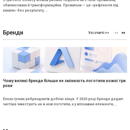
Стратсесії бізнесу можна умовно поділити на 3 типи: провальна,
збалансована й трансформаційна. Провальна — це «рефлексія під
канапе» без результату....
Бренди
Усі статті >>
Чому великі бренди більше не змінюють логотипи кожні три
роки
Епоха гучних ребрендингів добігає кінця. У 2026 році бренди дедалі
частіше інвестують не в нові логотипи, а у впізнавані елементи,...