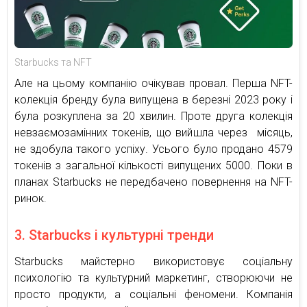
Starbucks та NFT
Але на цьому компанію очікував провал. Перша NFT-
колекція бренду була випущена в березні 2023 року і
була розкуплена за 20 хвилин. Проте друга колекція
невзаємозамінних токенів, що вийшла через місяць,
не здобула такого успіху. Усього було продано 4579
токенів з загальної кількості випущених 5000. Поки в
планах Starbucks не передбачено повернення на NFT-
ринок.
3. Starbucks і культурні тренди
Starbucks майстерно використовує соціальну
психологію та культурний маркетинг, створюючи не
просто продукти, а соціальні феномени. Компанія