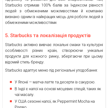
Starbucks отримав 100% балів за Індексом рівності
людей з обмеженими можливостями й компанію
визнано одним із найкращих місць для роботи людей з
обмеженими можливостями.
5. Starbucks та локалізація продуктів
Starbucks активно вивчає локальні смаки та культурні
особливості різних країн, створюючи унікальні
продукти для кожного ринку, зберігаючи при цьому
відомий стиль бренду.
Starbucks адаптує меню під регіональні уподобання:
У Японії — матча-латте та десерти із сакурою.
В Індії є напої на основі місцевих спецій, таких як
чаї масалу.
У США сезонні напої, як Peppermint Mocha на
Різдво.