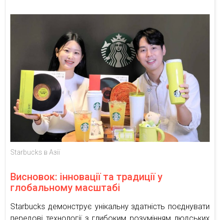
Starbucks в Азії
Висновок: інновації та традиції у
глобальному масштабі
Starbucks демонструє унікальну здатність поєднувати
передові технології з глибоким розумінням людських