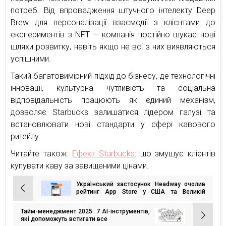
потреб. Від впровадження штучного інтелекту Deep
Brew для персоналізації взаємодії з клієнтами до
експериментів з NFT – компанія постійно шукає нові
шляхи розвитку, навіть якщо не всі з них виявляються
успішними.
Такий багатовимірний підхід до бізнесу, де технологічні
інновації, культурна чутливість та соціальна
відповідальність працюють як єдиний механізм,
дозволяє Starbucks залишатися лідером галузі та
встановлювати нові стандарти у сфері кавового
ритейлу.
Читайте також:
Ефект Starbucks
: що змушує клієнтів
купувати каву за завищеними цінами.
Український застосунок Headway очолив
Навігація
рейтинг App Store у США та Великій
Британії в категорії «Освіта»
записів
Тайм-менеджмент 2025: 7 АІ-інструментів,
які допоможуть встигати все