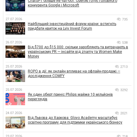
ChatGPT більше не чат-бот: OpenAI готує головного
конкурента Google і Microsoft
27.07.2026
735
Найбільший інвестиційний форум країни: встигніть
придбати квиток на Lviv Invest Forum
26.07.2026
538
Від $700 до $15 000: скільки заробляють та витрачають в
українському PR — інсайти від znamy та Women Make
Money
25.07.2026
2713
ROPO в дії: як онлайн впливає на офлайн-продажі —
дослідження COMFY
25.07.2026
3292
Як один оберт приніс Philips майже 10 мільйонів
переглядів
24.07.2026
2021
Від Львова до Харкова: Glovo Academy масштабує
освітню програму для підтримки українського бізнесу
23.07.2026
718