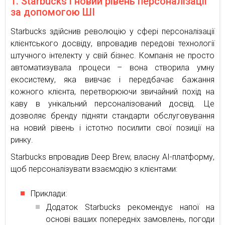
1. Starbucks і новий рівень персоналізації
за допомогою ШІ
Starbucks здійснив революцію у сфері персоналізації
клієнтського досвіду, впровадив передові технології
штучного інтелекту у свій бізнес. Компанія не просто
автоматизувала процеси – вона створила умну
екосистему, яка вивчає і передбачає бажання
кожного клієнта, перетворюючи звичайний похід на
каву в унікальний персоналізований досвід. Це
дозволяє бренду підняти стандарти обслуговування
на новий рівень і істотно посилити свої позиції на
ринку.
Starbucks впровадив Deep Brew, власну AI-платформу,
щоб персоналізувати взаємодію з клієнтами:
Приклади:
Додаток Starbucks рекомендує напої на
основі ваших попередніх замовлень, погоди