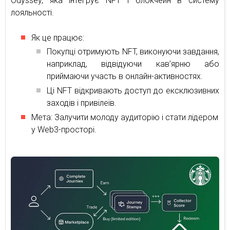
Odyssey, яка інтегрує NFT і блокчейн в систему
лояльності.
Як це працює:
Покупці отримують NFT, виконуючи завдання,
наприклад, відвідуючи кав’ярню або
приймаючи участь в онлайн-активностях.
Ці NFT відкривають доступ до ексклюзивних
заходів і привілеїв.
Мета: Залучити молоду аудиторію і стати лідером
у Web3-просторі.