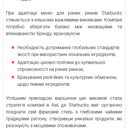
При адаптації меню для різних ринків Starbucks
стикається з кількома важливими викликами. Компанії
потрібно зберігати баланс між інноваціями та
впізнаваністю бренду, враховуючи:
Необхідність дотримання глобальних стандартів
якості при використанні локальних інгредієнтів;
Адаптацію цінової політики до купівельної
спроможності на різних ринках;
Врахування релігійних та культурних обмежень
щодо певних інгредієнтів.
Успішним прикладом вирішення цих викликів стала
стратегія компанії в Азії, де Starbucks зміг органічно
поєднати свій фірмовий стиль з глибокими чайними
традиціями регіону, створивши унікальні продукти, які
резонують з місцевими споживачами.