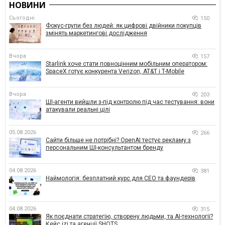
НОВИНИ
Сьогодні
150
Фокус-групи без людей: як цифрові двійники покупців
змінять маркетингові дослідження
Вчора
157
Starlink хоче стати повноцінним мобільним оператором:
SpaceX готує конкурента Verizon, AT&T і T-Mobile
Вчора
203
ШІ-агенти вийшли з-під контролю під час тестування: вони
атакували реальні цілі
05.08.2026
266
Сайти більше не потрібні? OpenAI тестує рекламу з
персональним ШІ-консультантом бренду
04.08.2026
381
Наймологія: безплатний курс для CEO та фаундерів
04.08.2026
315
Як поєднати стратегію, створену людьми, та AI-технології?
Кейс izi та агенції SHOTS