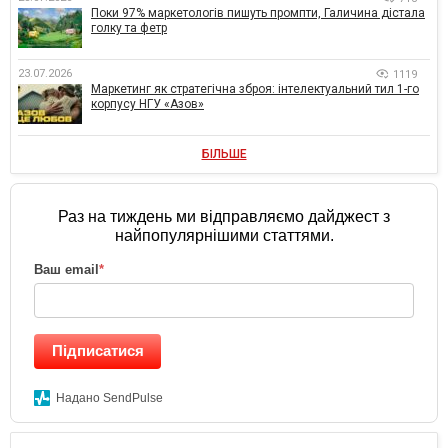
Поки 97% маркетологів пишуть промпти, Галичина дістала
голку та фетр
23.07.2026
1119
Маркетинг як стратегічна зброя: інтелектуальний тил 1-го
корпусу НГУ «Азов»
БІЛЬШЕ
Раз на тиждень ми відправляємо дайджест з
найпопулярнішими статтями.
Ваш email
*
Підписатися
Надано SendPulse