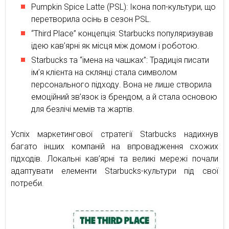
Pumpkin Spice Latte (PSL): Ікона поп-культури, що
перетворила осінь в сезон PSL.
“Third Place” концепція: Starbucks популяризував
ідею кав’ярні як місця між домом і роботою.
Starbucks та “імена на чашках”: Традиція писати
ім’я клієнта на склянці стала символом
персонального підходу. Вона не лише створила
емоційний зв’язок із брендом, а й стала основою
для безлічі мемів та жартів.
Успіх маркетингової стратегії Starbucks надихнув
багато інших компаній на впровадження схожих
підходів. Локальні кав’ярні та великі мережі почали
адаптувати елементи Starbucks-культури під свої
потреби.