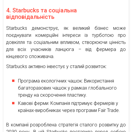
4. Starbucks та соціальна
відповідальність
Starbucks демонструє, як великий бізнес може
поєднувати комерційні інтереси із турботою про
довкілля та соціальним впливом, створюючи цінність
для всіх учасників ланцюга – від фермера до
кінцевого споживача.
Starbucks активно інвестує у сталий розвиток:
Програма екологічних чашок: Використання
багаторазових чашок у рамках глобального
тренду на скорочення пластику.
Кавові ферми: Компанія підтримує фермерів у
країнах-виробниках через програми Fair Trade.
В компанії розроблена стратегія сталого розвитку до
2030 року. В ній Starbucks поставила перед собою