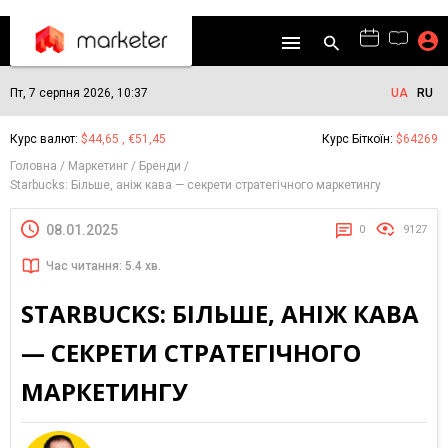
Пт, 7 серпня 2026, 10:37
UA
RU
Курс валют:
$44,65 , €51,45
Курс Біткоїн:
$64269
Головна
Маркетинг
Бренди
Starbucks: Більше, аніж кава — секрети стратегічного маркетингу
08.01.2025
0
9127
Час читання: 5.4 хв.
STARBUCKS: БІЛЬШЕ, АНІЖ КАВА
— СЕКРЕТИ СТРАТЕГІЧНОГО
МАРКЕТИНГУ