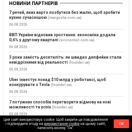
НОВИНИ ПАРТНЕРІВ
7 речей, яких варто позбутися без жалю, щоб зробити
кухню сучаснішою
(margosha.com.ua)
06.08.2026
ВВП України відновив зростання: економіка додала
0,6% у другому кварталі
(economist.com.ua)
06.08.2026
3 роки замість десятиліть: як швидко дипфейки стали
невідрізними від реальності
(founder.ua)
06.08.2026
Uber інвестує понад $10 млрд у роботаксі, щоб
конкурувати з Tesla
(founder.ua)
06.08.2026
7 потужних способів перетворити відмову на нові
можливості та успіх
(founder.ua)
05.08.2026
Цей сайт використовує cookie. Щоб закрити це повідомлення
і підтвердити згоду на
використання cookie
на цьому сайті,
ОК
5 жіночих ароматів, які збирають найбільше
натисніть кнопку "Ок".
компліментів
(margosha.com.ua)