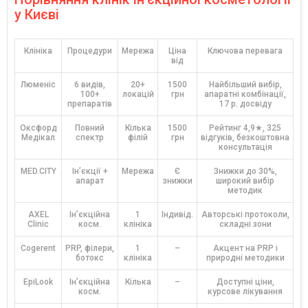
у Києві
Клініка
Процедури
Мережа
Ціна
Ключова перевага
від
Люменіс
6 видів,
20+
1500
Найбільший вибір,
100+
локацій
грн
апаратні комбінації,
препаратів
17 р. досвіду
Оксфорд
Повний
Кілька
1500
Рейтинг 4,9★, 325
Медікал
спектр
філій
грн
відгуків, безкоштовна
консультація
MED.CITY
Ін’єкції +
Мережа
Є
Знижки до 30%,
апарат
знижки
широкий вибір
методик
AXEL
Ін’єкційна
1
Індивід.
Авторські протоколи,
Clinic
косм.
клініка
складні зони
Cogerent
PRP, філери,
1
–
Акцент на PRP і
ботокс
клініка
природні методики
EpiLook
Ін’єкційна
Кілька
–
Доступні ціни,
косм.
курсове лікування