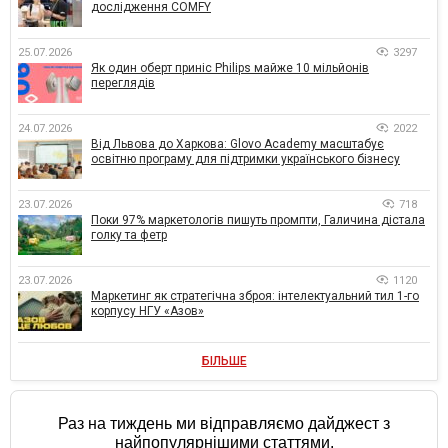
дослідження COMFY
25.07.2026
3297
Як один оберт приніс Philips майже 10 мільйонів
переглядів
24.07.2026
2022
Від Львова до Харкова: Glovo Academy масштабує
освітню програму для підтримки українського бізнесу
23.07.2026
718
Поки 97% маркетологів пишуть промпти, Галичина дістала
голку та фетр
23.07.2026
1120
Маркетинг як стратегічна зброя: інтелектуальний тил 1-го
корпусу НГУ «Азов»
БІЛЬШЕ
Раз на тиждень ми відправляємо дайджест з
найпопулярнішими статтями.