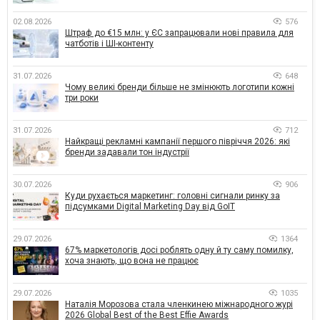
02.08.2026
576
Штраф до €15 млн: у ЄС запрацювали нові правила для
чатботів і ШІ-контенту
31.07.2026
648
Чому великі бренди більше не змінюють логотипи кожні
три роки
31.07.2026
712
Найкращі рекламні кампанії першого півріччя 2026: які
бренди задавали тон індустрії
30.07.2026
906
Куди рухається маркетинг: головні сигнали ринку за
підсумками Digital Marketing Day від GoIT
29.07.2026
1364
67% маркетологів досі роблять одну й ту саму помилку,
хоча знають, що вона не працює
29.07.2026
1035
Наталія Морозова стала членкинею міжнародного журі
2026 Global Best of the Best Effie Awards