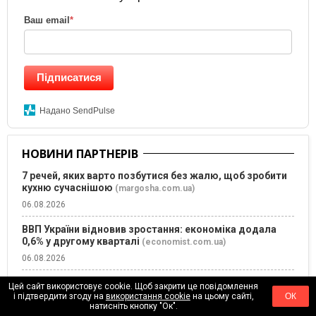
Ваш email
*
Підписатися
Надано SendPulse
НОВИНИ ПАРТНЕРІВ
7 речей, яких варто позбутися без жалю, щоб зробити
кухню сучаснішою
(margosha.com.ua)
06.08.2026
ВВП України відновив зростання: економіка додала
0,6% у другому кварталі
(economist.com.ua)
06.08.2026
3 роки замість десятиліть: як швидко дипфейки стали
Цей сайт використовує cookie. Щоб закрити це повідомлення
невідрізними від реальності
(founder.ua)
і підтвердити згоду на
використання cookie
на цьому сайті,
ОК
натисніть кнопку "Ок".
06.08.2026