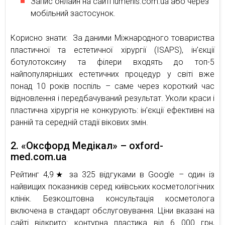
Запис онлайн на сайті lumenis.com.ua або через
мобільний застосунок.
Корисно знати: За даними Міжнародного товариства
пластичної та естетичної хірургії (ISAPS), ін’єкції
ботулотоксину та філери входять до топ-5
найпопулярніших естетичних процедур у світі вже
понад 10 років поспіль – саме через короткий час
відновлення і передбачуваний результат. Уколи краси і
пластична хірургія не конкурують: ін’єкції ефективні на
ранній та середній стадії вікових змін.
2. «Оксфорд Медікал» – oxford-
med.com.ua
Рейтинг 4,9★ за 325 відгуками в Google – один із
найвищих показників серед київських косметологічних
клінік. Безкоштовна консультація косметолога
включена в стандарт обслуговування. Ціни вказані на
сайті відкрито: контурна пластика від 6 000 грн,