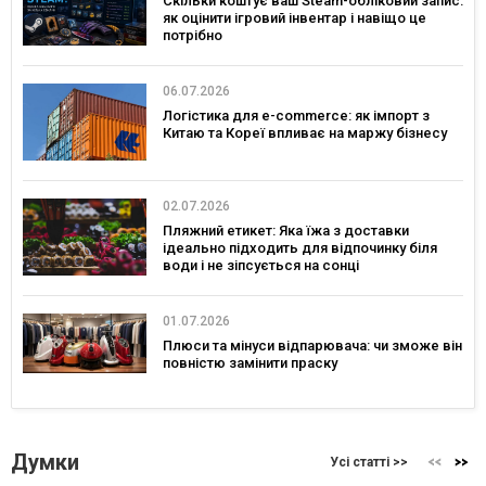
Скільки коштує ваш Steam-обліковий запис:
як оцінити ігровий інвентар і навіщо це
потрібно
06.07.2026
Логістика для e-commerce: як імпорт з
Китаю та Кореї впливає на маржу бізнесу
02.07.2026
Пляжний етикет: Яка їжа з доставки
ідеально підходить для відпочинку біля
води і не зіпсується на сонці
01.07.2026
Плюси та мінуси відпарювача: чи зможе він
повністю замінити праску
Думки
Усі статті >>