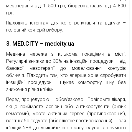
мезотерапія від 1 500 грн, біоревіталізація від 4 800
грн.
Підходить клієнтам для кого репутація та відгуки –
головний критерій вибору.
3. MED.CITY – medcity.ua
Медична мережа з кількома локаціями в місті.
Регулярні знижки до 30% на ін’єкційні процедури – від
базової мезотерапії до моделювання контурів
обличчя. Підходить тим, хто вперше хоче спробувати
ін’єкційні процедури і шукає комфортну ціну без
зниження рівня клініки.
Перед процедурою – обов’язково: Повідомте лікаря,
якщо приймаєте аспірин або антикоагулянти (ризик
гематоми), маєте активний герпес (протипоказання),
вагітні або годуєте (абсолютне протипоказання). Після
ін’єкцій 2–3 дні уникайте спортзалу, сауни та прямого