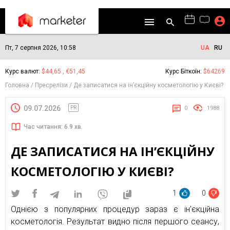
Пт, 7 серпня 2026, 10:58
UA
RU
Курс валют:
$44,65 , €51,45
Курс Біткоїн:
$64269
Головна
Пресрелізи
Де записатися на ін’єкційну косметологію у Києві?
09.07.2026
PR
0
1988
Час читання: 6.9 хв.
ДЕ ЗАПИСАТИСЯ НА ІН’ЄКЦІЙНУ
КОСМЕТОЛОГІЮ У КИЄВІ?
1
0
Однією з популярних процедур зараз є ін’єкційна
косметологія. Результат видно після першого сеансу,