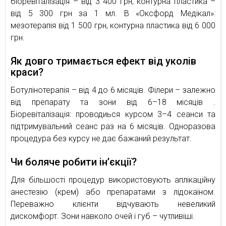
біоревіталізація – від 3 400 грн, контурна пластика –
від 5 300 грн за 1 мл. В «Оксфорд Медікал»:
мезотерапія від 1 500 грн, контурна пластика від 6 000
грн.
Як довго тримається ефект від уколів
краси?
Ботулінотерапія – від 4 до 6 місяців. Філери – залежно
від препарату та зони від 6–18 місяців .
Біоревіталізація: проводиься курсом 3–4 сеанси та
підтримувальний сеанс раз на 6 місяців. Одноразова
процедура без курсу не дає бажаний результат.
Чи боляче робити ін’єкції?
Для більшості процедур використовують аплікаційну
анестезію (крем) або препаратами з лідокаїном.
Переважно клієнти відчувають невеликий
дискомфорт. Зони навколо очей і губ – чутливіші.