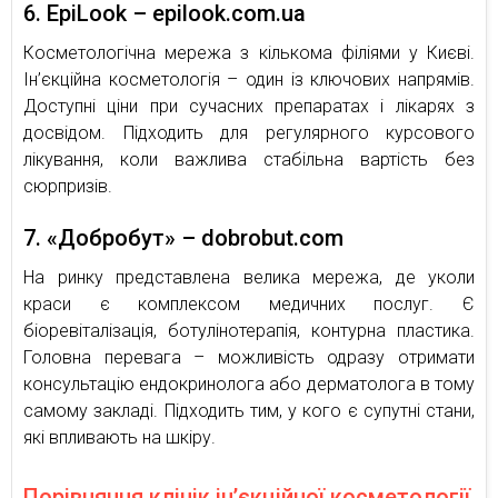
6. EpiLook – epilook.com.ua
Косметологічна мережа з кількома філіями у Києві.
Ін’єкційна косметологія – один із ключових напрямів.
Доступні ціни при сучасних препаратах і лікарях з
досвідом. Підходить для регулярного курсового
лікування, коли важлива стабільна вартість без
сюрпризів.
7. «Добробут» – dobrobut.com
На ринку представлена велика мережа, де уколи
краси є комплексом медичних послуг. Є
біоревіталізація, ботулінотерапія, контурна пластика.
Головна перевага – можливість одразу отримати
консультацію ендокринолога або дерматолога в тому
самому закладі. Підходить тим, у кого є супутні стани,
які впливають на шкіру.
Порівняння клінік ін’єкційної косметології