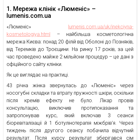
1. Мережа клінік «Люменіс» –
lumenis.com.ua
«Люменіс»
lumenis.com.ua/uk/inekciyna-
kosmetologiya.html
– найбільша косметологічна
мережа Києва: понад 20 філій від Оболоні до Позняків,
від Теремків до Троєщини. На ринку 17 років, за цей
час проведено майже 2 мільйони процедур – це дані з
офіційного сайту клініки.
Як це виглядає на практиці.
43 річна жінка звернулась до «Люменіс» через
носогубні складки та втрату пружності шкіри, оскільки
після кремів ефекту не було. Лікар провів
консультацію, виключив протипоказання та
запропонував курс, який включав 3 сеанси
біоревіталізації й 1 ботулінотерапія міжбрів’я. Через
тиждень після другого сеансу побачила відчутний
результат. Після курсу результат зберігався сім