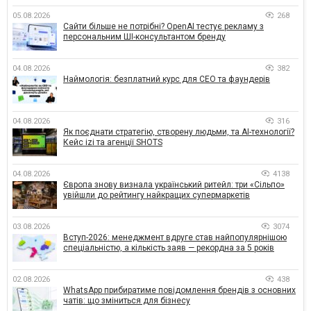
05.08.2026
268
Сайти більше не потрібні? OpenAI тестує рекламу з
персональним ШІ-консультантом бренду
04.08.2026
382
Наймологія: безплатний курс для CEO та фаундерів
04.08.2026
316
Як поєднати стратегію, створену людьми, та AI-технології?
Кейс izi та агенції SHOTS
04.08.2026
4138
Європа знову визнала український ритейл: три «Сільпо»
увійшли до рейтингу найкращих супермаркетів
03.08.2026
3074
Вступ-2026: менеджмент вдруге став найпопулярнішою
спеціальністю, а кількість заяв — рекордна за 5 років
02.08.2026
438
WhatsApp прибиратиме повідомлення брендів з основних
чатів: що зміниться для бізнесу