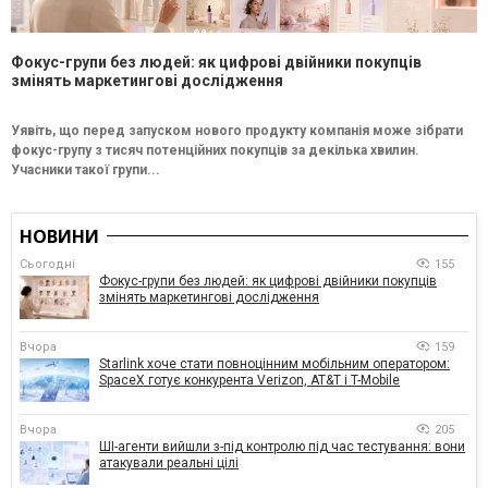
Фокус-групи без людей: як цифрові двійники покупців
змінять маркетингові дослідження
Уявіть, що перед запуском нового продукту компанія може зібрати
фокус-групу з тисяч потенційних покупців за декілька хвилин.
Учасники такої групи...
НОВИНИ
Сьогодні
155
Фокус-групи без людей: як цифрові двійники покупців
змінять маркетингові дослідження
Вчора
159
Starlink хоче стати повноцінним мобільним оператором:
SpaceX готує конкурента Verizon, AT&T і T-Mobile
Вчора
205
ШІ-агенти вийшли з-під контролю під час тестування: вони
атакували реальні цілі