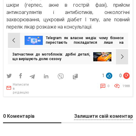
шкіри (герпес, акне в гострій фазі), прийом
антикоагулянтів і антибіотиків, онкологічні
захворювання, цукровий діабет І типу, але повний
перелік лікар розкаже на консультації.
Telegram як власне медіа: чому бізнеси
Навігація
перестають покладатися лише на
соцмережі
записів
Запчастини до мотоблоків: дрібні деталі,
що вирішують долю сезону
1
0
Написати
0
1988
в
редакцію
0
Коментарів
Залишити свій коментар