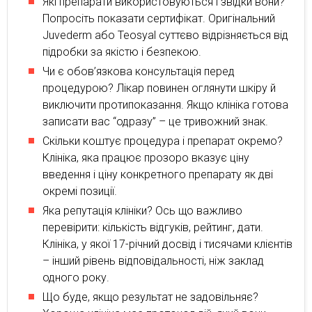
Які препарати використовуються і звідки вони?
Попросіть показати сертифікат. Оригінальний
Juvederm або Teosyal суттєво відрізняється від
підробки за якістю і безпекою.
Чи є обов’язкова консультація перед
процедурою? Лікар повинен оглянути шкіру й
виключити протипоказання. Якщо клініка готова
записати вас “одразу” – це тривожний знак.
Скільки коштує процедура і препарат окремо?
Клініка, яка працює прозоро вказує ціну
введення і ціну конкретного препарату як дві
окремі позиції.
Яка репутація клініки? Ось що важливо
перевірити: кількість відгуків, рейтинг, дати.
Клініка, у якої 17-річний досвід і тисячами клієнтів
– інший рівень відповідальності, ніж заклад
одного року.
Що буде, якщо результат не задовільняє?