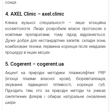
сонця.
4. AXEL Clinic – axel.clinic
Клініка вузької спеціальності – лише ін’єкційна
косметологія. Лікарі розробили власні протоколи з
новітніми препаратами, тому підхід відрізняється.
Дуже добре для нестандартних запитів: складні зони,
комбіновані техніки, первинна корекція після невдалих
процедур в інших місцях.
5. Cogerent – cogerent.ua
Акцент на природні методики: плазмоліфтинг PRP
(ін’єкції плазми власної крові), біоревіталізація,
лікування підвищеної пітливості, корекція губ.
Підходить тим, хто за природні методи та уникає
синтетичних філерів і обирає натуральне оновлення
шкіри.