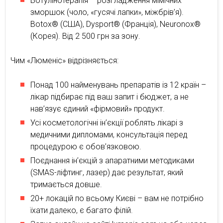
Ботулінотерапія – розгладження мімічних
зморшок (чоло, «гусячі лапки», міжбрів’я).
Botox® (США), Dysport® (Франція), Neuronox®
(Корея). Від 2 500 грн за зону.
Чим «Люменіс» відрізняється:
Понад 100 найменувань препаратів із 12 країн –
лікар підбирає під ваш запит і бюджет, а не
нав’язує єдиний «фірмовий» продукт.
Усі косметологічні ін’єкції роблять лікарі з
медичними дипломами, консультація перед
процедурою є обов’язковою.
Поєднання ін’єкцій з апаратними методиками
(SMAS-ліфтинг, лазер) дає результат, який
тримається довше.
20+ локацій по всьому Києві – вам не потрібно
їхати далеко, є багато філій.