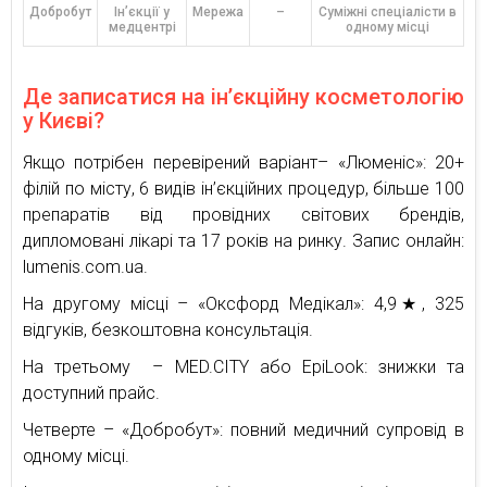
Добробут
Ін’єкції у
Мережа
–
Суміжні спеціалісти в
медцентрі
одному місці
Де записатися на ін’єкційну косметологію
у Києві?
Якщо потрібен перевірений варіант– «Люменіс»: 20+
філій по місту, 6 видів ін’єкційних процедур, більше 100
препаратів від провідних світових брендів,
дипломовані лікарі та 17 років на ринку. Запис онлайн:
lumenis.com.ua.
На другому місці – «Оксфорд Медікал»: 4,9★, 325
відгуків, безкоштовна консультація.
На третьому – MED.CITY або EpiLook: знижки та
доступний прайс.
Четверте – «Добробут»: повний медичний супровід в
одному місці.