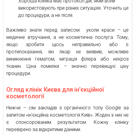
Хороша клініка має протокол дій, який вони
використовують при різних ситуаціях. Уточніть це
до процедури, а не після.
Важливо знати перед записом: уколи краси – це
медичне втручання, а не косметична послуга. Тому,
якщо зробити щось неправильно або є
протипоказання, які лікар не виявив, можливе
виникнення гематом, міграція філера або некроз
тканин. Ціна помилки – значно перевищує ціну
процедури.
Огляд клінік Києва для ін’єкційної
косметології
Нижче – сім закладів з органічного топу Google за
запитом «ін’єкційна косметологія Київ». Жоден з них не
є спонсорованим результатом. Кожну клініку
перевірено за відкритими даними.