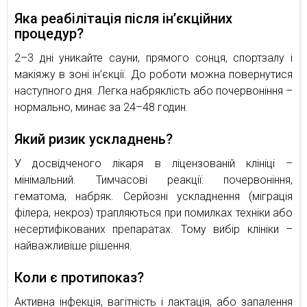
Яка реабілітація після ін’єкційних
процедур?
2–3 дні уникайте сауни, прямого сонця, спортзалу і
макіяжу в зоні ін’єкції. До роботи можна повернутися
наступного дня. Легка набряклість або почервоніння –
нормально, минає за 24–48 годин.
Який ризик ускладнень?
У досвідченого лікаря в ліцензованій клініці –
мінімальний. Тимчасові реакції: почервоніння,
гематома, набряк. Серйозні ускладнення (міграція
філера, некроз) трапляються при помилках техніки або
несертифікованих препаратах. Тому вибір клініки –
найважливіше рішення.
Коли є протипоказ?
Активна інфекція, вагітність і лактація, або запалення