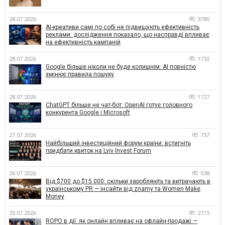
28.07.2026
3780
AI-креативи самі по собі не підвищують ефективність
реклами: дослідження показало, що насправді впливає
на ефективність кампаній
28.07.2026
1732
Google більше ніколи не буде колишнім: AI повністю
змінює правила пошуку
28.07.2026
1727
ChatGPT більше не чат-бот: OpenAI готує головного
конкурента Google і Microsoft
27.07.2026
737
Найбільший інвестиційний форум країни: встигніть
придбати квиток на Lviv Invest Forum
26.07.2026
538
Від $700 до $15 000: скільки заробляють та витрачають в
українському PR — інсайти від znamy та Women Make
Money
25.07.2026
2715
ROPO в дії: як онлайн впливає на офлайн-продажі —