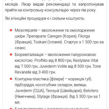
місяців. Лікар видав рекомендації та запропонував
прийти на контрольну консультацію через пів року.
Які ін’єкційні процедури є і скільки коштують:
Мезотерапія – зволоження та омолодження
шкіри. Препарати: Caregen (Корея), Filorga
(Франція), Toskani (Іспанія). Стартує з 1 500 грн за
сеанс.
Біоревіталізація – зволоження гіалуроновою
кислотою. Profhilo від 8 800 грн, Restylane Vital
від 7 500 грн, Juvederm Volite від 8 500 грн, Tone
Revanelle від 3 400 грн.
Контурна пластика (філери) – корекція губ,
підборіддя, носогубних складок, вилиць.
Juvederm (США), Teosyal (Швейцарія), Belotero
(Німеччина), Stylage (Франція). Від 5 300 грн за 1
мл.