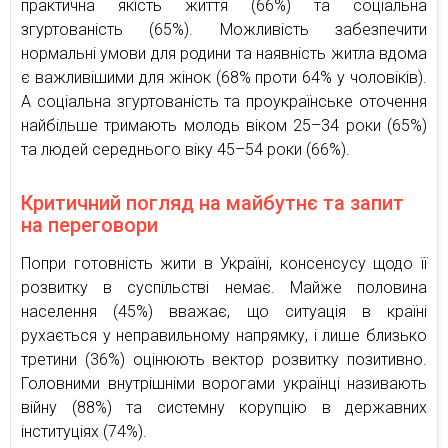
практична якість життя (66%) та соціальна
згуртованість (65%). Можливість забезпечити
нормальні умови для родини та наявність житла вдома
є важливішими для жінок (68% проти 64% у чоловіків).
А соціальна згуртованість та проукраїнське оточення
найбільше тримають молодь віком 25–34 роки (65%)
та людей середнього віку 45–54 роки (66%).
Критичний погляд на майбутнє та запит
на переговори
Попри готовність жити в Україні, консенсусу щодо її
розвитку в суспільстві немає. Майже половина
населення (45%) вважає, що ситуація в країні
рухається у неправильному напрямку, і лише близько
третини (36%) оцінюють вектор розвитку позитивно.
Головними внутрішніми ворогами українці називають
війну (88%) та системну корупцію в державних
інституціях (74%).