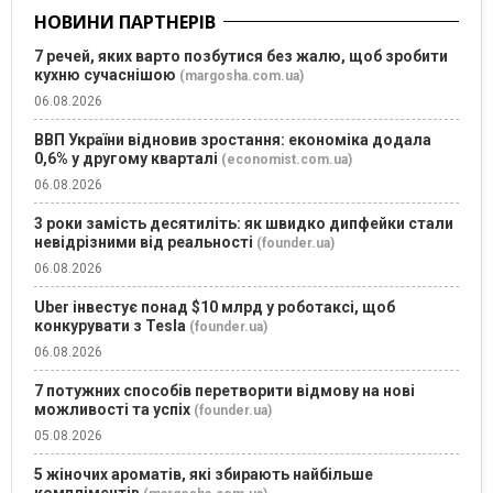
НОВИНИ ПАРТНЕРІВ
7 речей, яких варто позбутися без жалю, щоб зробити
кухню сучаснішою
(margosha.com.ua)
06.08.2026
ВВП України відновив зростання: економіка додала
0,6% у другому кварталі
(economist.com.ua)
06.08.2026
3 роки замість десятиліть: як швидко дипфейки стали
невідрізними від реальності
(founder.ua)
06.08.2026
Uber інвестує понад $10 млрд у роботаксі, щоб
конкурувати з Tesla
(founder.ua)
06.08.2026
7 потужних способів перетворити відмову на нові
можливості та успіх
(founder.ua)
05.08.2026
5 жіночих ароматів, які збирають найбільше
компліментів