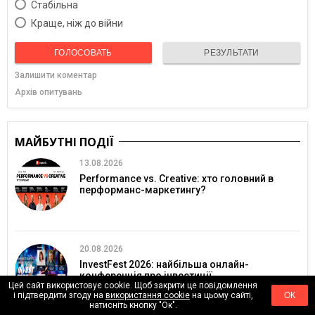
Cтабільна
Краще, ніж до війни
ГОЛОСОВАТЬ
РЕЗУЛЬТАТИ
Залишити коментар
Архів опитувань
МАЙБУТНІ ПОДІЇ
13.08.2026
Performance vs. Creative: хто головний в
перформанс-маркетингу?
20.08.2026
InvestFest 2026: найбільша онлайн-
конференція про інвестиції
Цей сайт використовує cookie. Щоб закрити це повідомлення
і підтвердити згоду на
використання cookie
на цьому сайті,
ОК
натисніть кнопку "Ок".