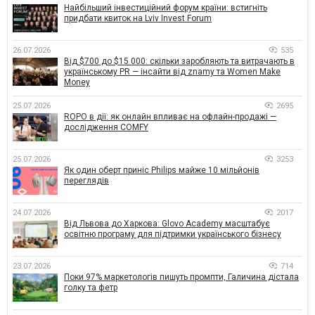
Найбільший інвестиційний форум країни: встигніть
придбати квиток на Lviv Invest Forum
26.07.2026
535
Від $700 до $15 000: скільки заробляють та витрачають в
українському PR — інсайти від znamy та Women Make
Money
25.07.2026
2695
ROPO в дії: як онлайн впливає на офлайн-продажі —
дослідження COMFY
25.07.2026
3253
Як один оберт приніс Philips майже 10 мільйонів
переглядів
24.07.2026
2017
Від Львова до Харкова: Glovo Academy масштабує
освітню програму для підтримки українського бізнесу
23.07.2026
714
Поки 97% маркетологів пишуть промпти, Галичина дістала
голку та фетр