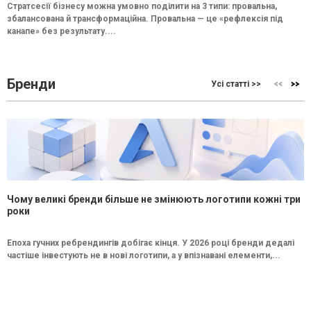
Стратсесії бізнесу можна умовно поділити на 3 типи: провальна,
збалансована й трансформаційна. Провальна — це «рефлексія під
канапе» без результату....
Бренди
Усі статті >>
Чому великі бренди більше не змінюють логотипи кожні три
роки
Епоха гучних ребрендингів добігає кінця. У 2026 році бренди дедалі
частіше інвестують не в нові логотипи, а у впізнавані елементи,...