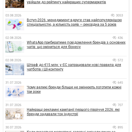
увійшли до рейтингу найкращих супермаркетів
03.08.2026
3053
Вступ-2026: менеджмент вдруге став найпопулярнішою
спеціальністю, а кількість заяв — рекордна за 5 років
02.08.2026
436
WhatsApp прибиратиме повідомлення брендів з основних
чатів: що зміниться для бізнесу
02.08.2026
572
Штраф до €15 млн: у ЄС запрацювали нові правила для
чатботів і ШІ-контенту
31.07.2026
645
Чому великі бренди більше не змінюють логотипи кожні
три роки
31.07.2026
707
Найкращі рекламні кампанії першого півріччя 2026: які
бренди задавали тон індустрії
30.07.2026
895
Куди рухається маркетинг: головні сигнали ринку за