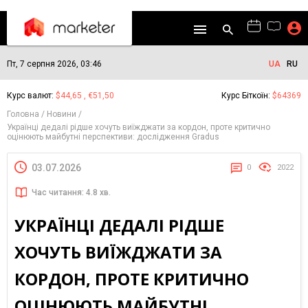
Пт, 7 серпня 2026, 03:46
UA
RU
Курс валют:
$44,65 , €51,50
Курс Біткоїн:
$64369
Головна
Новини
Українці дедалі рідше хочуть виїжджати за кордон, проте критично
оцінюють майбутні перспективи: дослідження Gradus
03.07.2026
0
2022
Час читання: 4.8 хв.
УКРАЇНЦІ ДЕДАЛІ РІДШЕ
ХОЧУТЬ ВИЇЖДЖАТИ ЗА
КОРДОН, ПРОТЕ КРИТИЧНО
ОЦІНЮЮТЬ МАЙБУТНІ