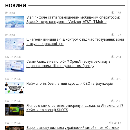
НОВИНИ
Вчора
138
Starlink хоче стати повноцінним мобільним оператором:
SpaceX готує конкурента Verizon, AT&T і T-Mobile
Вчора
177
ШІ-агенти вийшли з-під контролю під час тестування: вони
атакували реальні цілі
05.08.2026
234
Сайти більше не потрібні? OpenAI тестує рекламу з
персональним ШІ-консультантом бренду
04.08.2026
352
Наймологія: безплатний курс для CEO та фаундерів
04.08.2026
296
Як поєднати стратегію, створену людьми, та AI-технології?
Кейс izi та агенції SHOTS
04.08.2026
4117
Європа знову визнала український ритейл: три «Сільпо»