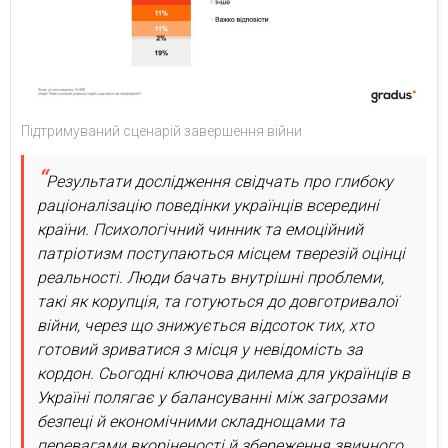
Підтримуваний сценарій завершення війни
Результати дослідження свідчать про глибоку
раціоналізацію поведінки українців всередині
країни. Психологічний чинник та емоційний
патріотизм поступаються місцем тверезій оцінці
реальності. Люди бачать внутрішні проблеми,
такі як корупція, та готуються до довготривалої
війни, через що знижується відсоток тих, хто
готовий зриватися з місця у невідомість за
кордон. Сьогодні ключова дилема для українців в
Україні полягає у балансуванні між загрозами
безпеці й економічними складнощами та
перевагами вкоріненості й збереження звичного