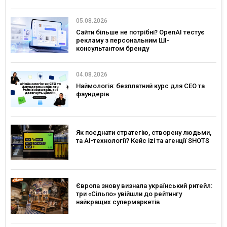
05.08.2026
Сайти більше не потрібні? OpenAI тестує
рекламу з персональним ШІ-
консультантом бренду
04.08.2026
Наймологія: безплатний курс для CEO та
фаундерів
Як поєднати стратегію, створену людьми,
та AI-технології? Кейс izi та агенції SHOTS
Європа знову визнала український ритейл:
три «Сільпо» увійшли до рейтингу
найкращих супермаркетів