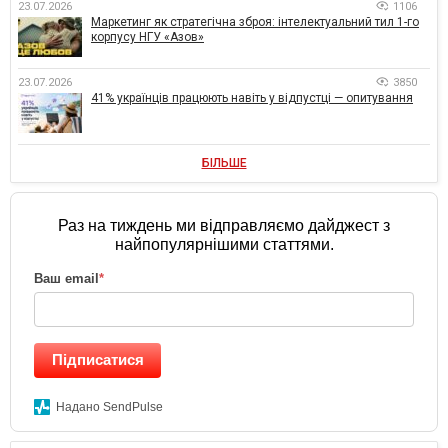
23.07.2026
1106
Маркетинг як стратегічна зброя: інтелектуальний тил 1-го
корпусу НГУ «Азов»
23.07.2026
3850
41% українців працюють навіть у відпустці — опитування
БІЛЬШЕ
Раз на тиждень ми відправляємо дайджест з
найпопулярнішими статтями.
Ваш email
*
Підписатися
Надано SendPulse