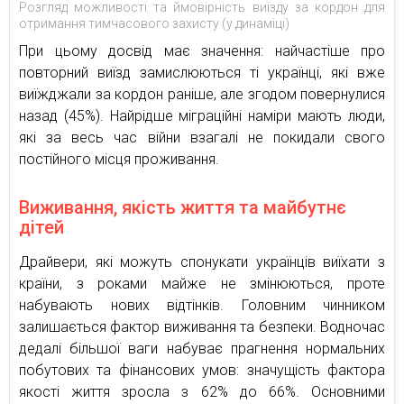
Розгляд можливості та ймовірність виїзду за кордон для
отримання тимчасового захисту (у динаміці)
При цьому досвід має значення: найчастіше про
повторний виїзд замислюються ті українці, які вже
виїжджали за кордон раніше, але згодом повернулися
назад (45%). Найрідше міграційні наміри мають люди,
які за весь час війни взагалі не покидали свого
постійного місця проживання.
Виживання, якість життя та майбутнє
дітей
Драйвери, які можуть спонукати українців виїхати з
країни, з роками майже не змінюються, проте
набувають нових відтінків. Головним чинником
залишається фактор виживання та безпеки. Водночас
дедалі більшої ваги набуває прагнення нормальних
побутових та фінансових умов: значущість фактора
якості життя зросла з 62% до 66%. Основними