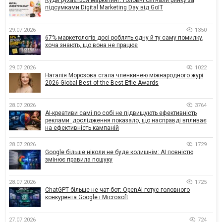
підсумками Digital Marketing Day від GoIT
29.07.2026
1350
67% маркетологів досі роблять одну й ту саму помилку,
хоча знають, що вона не працює
29.07.2026
1022
Наталія Морозова стала членкинею міжнародного журі
2026 Global Best of the Best Effie Awards
28.07.2026
3764
AI-креативи самі по собі не підвищують ефективність
реклами: дослідження показало, що насправді впливає
на ефективність кампаній
28.07.2026
1729
Google більше ніколи не буде колишнім: AI повністю
змінює правила пошуку
28.07.2026
1725
ChatGPT більше не чат-бот: OpenAI готує головного
конкурента Google і Microsoft
27.07.2026
724