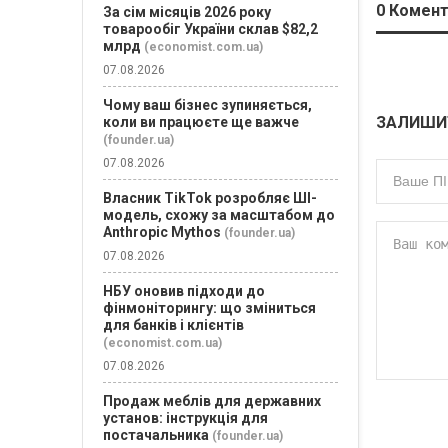
0
Комент
За сім місяців 2026 року
товарообіг України склав $82,2
млрд
(economist.com.ua)
07.08.2026
Чому ваш бізнес зупиняється,
ЗАЛИШИ
коли ви працюєте ще важче
(founder.ua)
07.08.2026
Власник TikTok розробляє ШІ-
модель, схожу за масштабом до
Anthropic Mythos
(founder.ua)
07.08.2026
НБУ оновив підходи до
фінмоніторингу: що зміниться
для банків і клієнтів
(economist.com.ua)
07.08.2026
Продаж меблів для державних
установ: інструкція для
постачальника
(founder.ua)