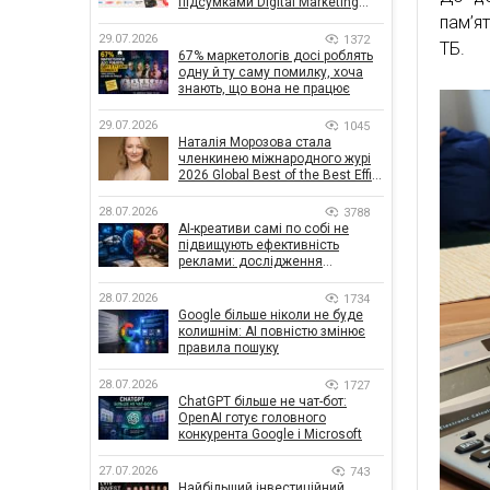
підсумками Digital Marketing
Day від GoIT
пам’я
29.07.2026
1372
ТБ.
67% маркетологів досі роблять
одну й ту саму помилку, хоча
знають, що вона не працює
29.07.2026
1045
Наталія Морозова стала
членкинею міжнародного журі
2026 Global Best of the Best Effie
Awards
28.07.2026
3788
AI-креативи самі по собі не
підвищують ефективність
реклами: дослідження
показало, що насправді
впливає на ефективність
28.07.2026
1734
кампаній
Google більше ніколи не буде
колишнім: AI повністю змінює
правила пошуку
28.07.2026
1727
ChatGPT більше не чат-бот:
OpenAI готує головного
конкурента Google і Microsoft
27.07.2026
743
Найбільший інвестиційний