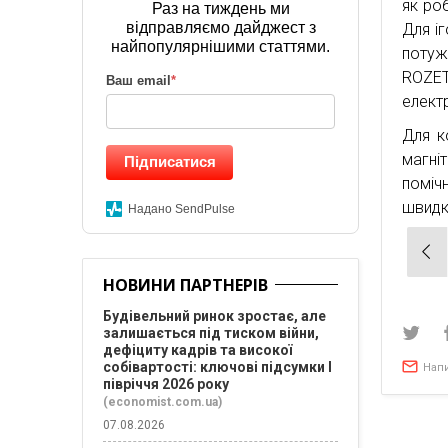
як роб
Раз на тиждень ми
відправляємо дайджест з
Для і
найпопулярнішими статтями.
потуж
ROZET
Ваш email
*
електр
Для к
магніт
Підписатися
поміч
швидк
Надано SendPulse
Нав
зап
НОВИНИ ПАРТНЕРІВ
Будівельний ринок зростає, але
залишається під тиском війни,
дефіциту кадрів та високої
собівартості: ключові підсумки І
Нап
півріччя 2026 року
(economist.com.ua)
07.08.2026