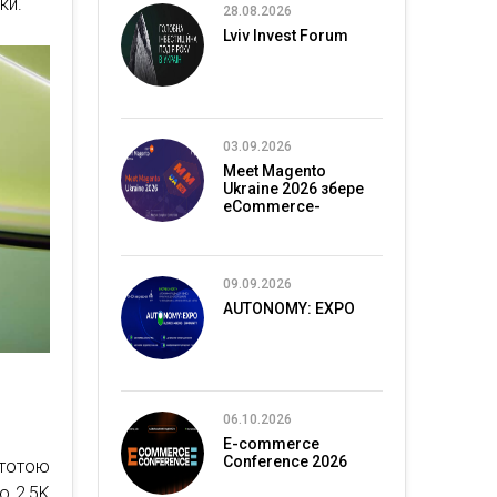
ки.
28.08.2026
Lviv Invest Forum
03.09.2026
Meet Magento
Ukraine 2026 збере
eCommerce-
спільноту в Києві
09.09.2026
AUTONOMY: EXPO
06.10.2026
E-commerce
Conference 2026
стотою
ю 2,5K