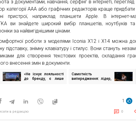
ота з документами, навчання, серфінг в інтернеті, перегляд 
гор категорії ААА або графічних редакторів краще придбати
ні пристрої, наприклад планшети Apple. В інтернет-ма
KA ви знайдете широкий вибір планшетів, ноутбуків та
оніки за найвигіднішими цінами.
омфортної роботи з моделями Iconia X12 і X14 можна до
ну підставку, знімну клавіатуру і стилус. Вони стануть незам
никами для створення текстових проектів, складання граф
ого внесення змін в документи.
«Не існує лояльності
Самотність
ігація
до бренду, є лише
випередження: лідер,
исів
лояльність до емоцій
який живе у
і досвіду» — як
майбутньому, але
Укрзалізниця змінює
самотній у
свою комунікацію
теперішньому
1
исати в редакцію
0