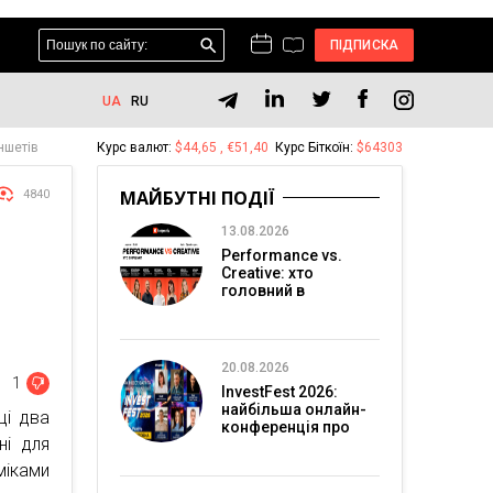
ПІДПИСКА
UA
RU
ншетів
Курс валют:
$44,65 , €51,40
Курс Біткоїн:
$64303
МАЙБУТНІ ПОДІЇ
4840
13.08.2026
Performance vs.
Creative: хто
головний в
перформанс-
маркетингу?
20.08.2026
1
InvestFest 2026:
найбільша онлайн-
ці два
конференція про
ні для
інвестиції
міками