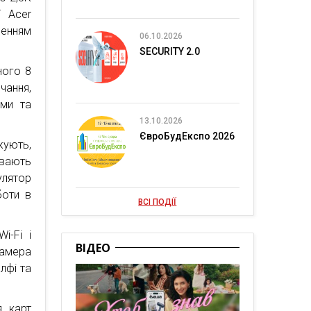
ї Acer
шенням
06.10.2026
SECURITY 2.0
ного 8
чання,
ами та
13.10.2026
ЄвроБудЕкспо 2026
ують,
увають
улятор
боти в
ВСІ ПОДІЇ
i-Fi і
ВІДЕО
камера
лфі та
я карт