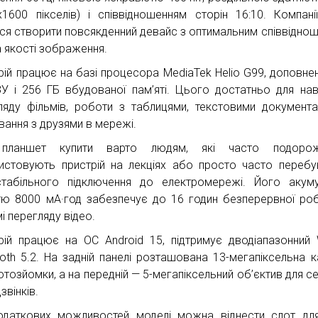
х1600 пікселів) і співвідношенням сторін 16:10. Компані
ся створити повсякденний девайс з оптимальним співвідно
а якості зображення.
рій працює на базі процесора MediaTek Helio G99, доповне
У і 256 ГБ вбудованої пам’яті. Цього достатньо для нав
ляду фільмів, роботи з таблицями, текстовими документ
ування з друзями в мережі.
планшет купити варто людям, які часто подорож
истовують пристрій на лекціях або просто часто переб
табільного підключення до електромережі. Його акум
тю 8000 мА·год забезпечує до 16 годин безперервної ро
і перегляду відео.
рій працює на ОС Android 15, підтримує дводіапазонний W
ooth 5.2. На задній панелі розташована 13-мегапіксельна 
отозйомки, а на передній — 5-мегапіксельний об’єктив для се
звінків.
даткових можливостей моделі можна віднести слот дл