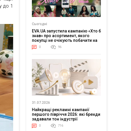
у до 1
Сьогодні
EVA.UA запустила кампанію «Хто б
знав» про асортимент, якого
покупці не очікують побачити на
платформі
0
96
31.07.2026
Найкращі рекламні кампанії
першого півріччя 2026: які бренди
задавали тон індустрії
0
716