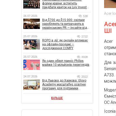
форум країни: встигніть
придбати квиток на Lviv Invest
Forum
Acer Ic
26.07.2026
538
Від $700 до $15 000: скільки
Ace
заробляють та витрачають в
українському PR — інсайти від
ШІ
znamy та Women Make Money
25.07.2026
2722
ROPO в дії: як онлайн впливає
Acer 
на офлайн-продажі —
отрим
дослідження COMFY
стано
25.07.2026
3328
Як один оберт приніс Philips
Для з
майже 10 мільйонів переглядів
Sensin
A733.
24.07.2026
2022
можли
Від Львова до Харкова: Glovo
Academy масштабує освітню
програму для підтримки
Модел
українського бізнесу
Ємніс
БІЛЬШЕ
ОС And
Iconi