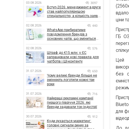
03.08.2026
3097
(2560
Вступ-2026: менеджмент вдруге
став найпопулярнішою
вдало
спеціальністю, а кількість заяв
ціни т
— рекордна за 5 років
02.08.2026
440
Прист
WhatsApp прибиратиме
повідомлення брендів з
ГБ ОЗ
основних чатів: що зміниться
перег
для бізнесу
02.08.2026
576
спілк
Штраф до €15 млн: у ЄС
запрацювали нові правила для
Цей 
чатботів і ШІ-контенту
викор
31.07.2026
650
без с
Чому великі бренди більше не
змінюють логотипи кожні три
ємніс
роки
режим
31.07.2026
716
Прист
Найкращі рекламні кампанії
першого півріччя 2026: які
Bluet
бренди задавали тон індустрії
для ф
30.07.2026
912
відеод
Куди рухається маркетинг:
головні сигнали ринку за
До до