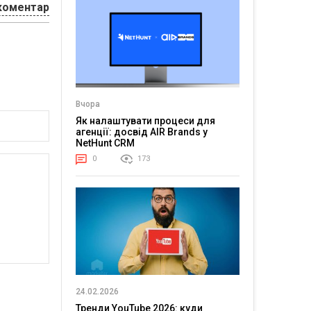
коментар
Вчора
Як налаштувати процеси для
агенції: досвід AIR Brands у
NetHunt CRM
0
173
24.02.2026
Тренди YouTube 2026: куди