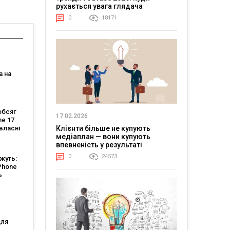
рухається увага глядача
0
18171
а на
 перед
обсяг
17.02.2026
ne 17
Клієнти більше не купують
 власні
медіаплан — вони купують
впевненість у результаті
0
24573
ажуть:
Phone
ь
in
для
вання