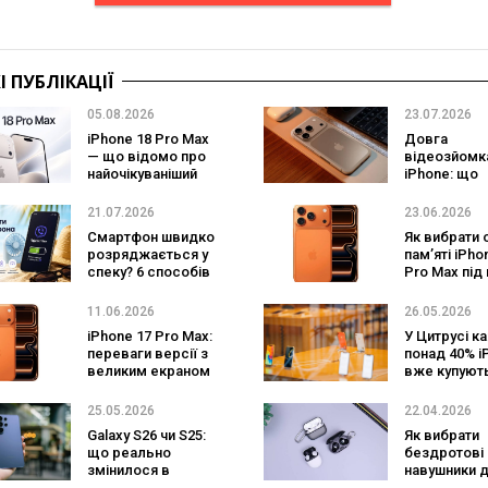
 ПУБЛІКАЦІЇ
05.08.2026
23.07.2026
iPhone 18 Pro Max
Довга
— що відомо про
відеозйомк
найочікуваніший
iPhone: що
смартфон Apple
потрібно
перевірити
21.07.2026
23.06.2026
записом
Смартфон швидко
Як вибрати 
розряджається у
пам’яті iPho
спеку? 6 способів
Pro Max під
зберегти заряд
потреби?
від Rakuten Viber
11.06.2026
26.05.2026
iPhone 17 Pro Max:
У Цитрусі к
переваги версії з
понад 40% i
великим екраном
вже купуют
через trade-
25.05.2026
22.04.2026
Galaxy S26 чи S25:
Як вибрати
що реально
бездротові
змінилося в
навушники 
новому поколінні
прослухову