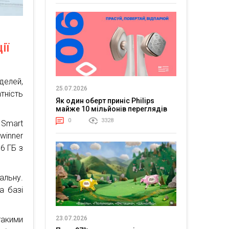
ії
елей,
25.07.2026
ність
Як один оберт приніс Philips
майже 10 мільйонів переглядів
0
3328
 Smart
winner
6 ГБ з
альну.
а базі
такими
23.07.2026