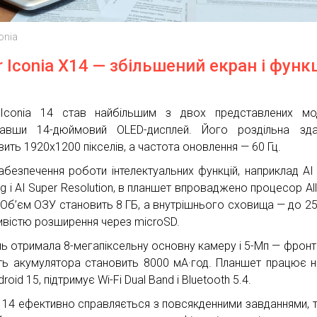
onia
r Iconia X14 — збільшений екран і функц
Iconia 14 став найбільшим з двох представлених мод
авши 14-дюймовий OLED-дисплей. Його роздільна здат
вить 1920х1200 пікселів, а частота оновлення — 60 Гц.
абезпечення роботи інтелектуальних функцій, наприклад AI
g і AI Super Resolution, в планшет впроваджено процесор All
 Об’єм ОЗУ становить 8 ГБ, а внутрішнього сховища — до 25
вістю розширення через microSD.
ь отримала 8-мегапіксельну основну камеру і 5-Мп — фронт
ть акумулятора становить 8000 мА·год. Планшет працює н
roid 15, підтримує Wi-Fi Dual Band і Bluetooth 5.4.
a 14 ефективно справляється з повсякденними завданнями, 