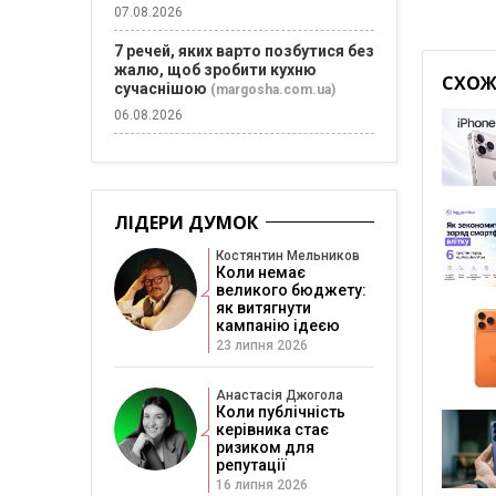
07.08.2026
7 речей, яких варто позбутися без
жалю, щоб зробити кухню
СХОЖІ
сучаснішою
(margosha.com.ua)
06.08.2026
ЛІДЕРИ ДУМОК
Костянтин Мельников
Коли немає
великого бюджету:
як витягнути
кампанію ідеєю
23 липня 2026
Анастасія Джогола
Коли публічність
керівника стає
ризиком для
репутації
16 липня 2026