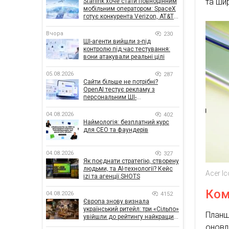
та ши
Starlink хоче стати повноцінним
мобільним оператором: SpaceX
готує конкурента Verizon, AT&T і
T-Mobile
Вчора
230
ШІ-агенти вийшли з-під
контролю під час тестування:
вони атакували реальні цілі
05.08.2026
287
Сайти більше не потрібні?
OpenAI тестує рекламу з
персональним ШІ-
консультантом бренду
04.08.2026
402
Наймологія: безплатний курс
для CEO та фаундерів
04.08.2026
327
Як поєднати стратегію, створену
людьми, та AI-технології? Кейс
Acer Ic
izi та агенції SHOTS
Ком
04.08.2026
4152
Європа знову визнала
український ритейл: три «Сільпо»
Планш
увійшли до рейтингу найкращих
супермаркетів
оновл