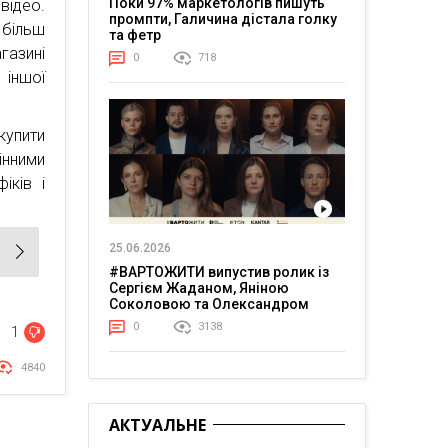
Поки 97% маркетологів пишуть
відео.
промпти, Галичина дістала голку
 більш
та фетр
газині
0
718
 іншої
купити
інними
іків і
25.06.2026
#ВАРТОЖИТИ випустив ролик із
Сергієм Жаданом, Яніною
Соколовою та Олександром
Тереном про життя в постійній
0
3138
1
напрузі
4840
АКТУАЛЬНЕ