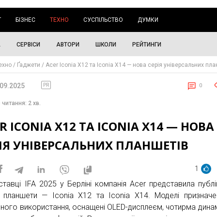
Г
БІЗНЕС
ТЕХНО
СУСПІЛЬСТВО
ДУМКИ
А
СЕРВІСИ
АВТОРИ
ШКОЛИ
РЕЙТИНГИ
ехно
Ґаджети
Acer Iconia X12 та Iconia X14 — нова серія універсальних пла
.09.2025
PR
0
 читання: 2 хв.
R ICONIA X12 ТА ICONIA X14 — НОВА
ІЯ УНІВЕРСАЛЬНИХ ПЛАНШЕТІВ
1
ставці IFA 2025 у Берліні компанія Acer представила публі
 планшети — Iconia X12 та Iconia X14. Моделі призначе
ного використання, оснащені OLED-дисплеєм, чотирма дина