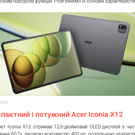
роким набором функцій. Розглянемо їх основні характеристи
onia
пактний і потужний Acer Iconia X12
ет Iconia X12 отримав 12,6-дюймовий OLED-дисплей з ча
ення 60 Гц, піковою яскравістю 400 ніт, роздільною здатніст