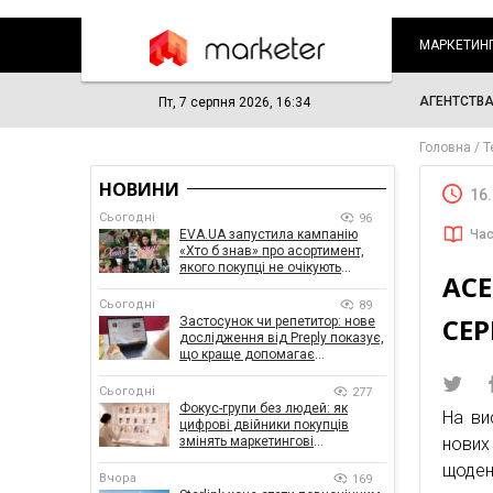
МАРКЕТИН
АГЕНТСТВ
Пт, 7 серпня 2026, 16:34
Головна
Т
НОВИНИ
16
Сьогодні
96
EVA.UA запустила кампанію
Час
«Хто б знав» про асортимент,
якого покупці не очікують
ACE
побачити на платформі
Сьогодні
89
СЕР
Застосунок чи репетитор: нове
дослідження від Preply показує,
що краще допомагає
заговорити іноземною мовою
Сьогодні
277
Фокус-групи без людей: як
На ви
цифрові двійники покупців
змінять маркетингові
нових
дослідження
щоден
Вчора
169