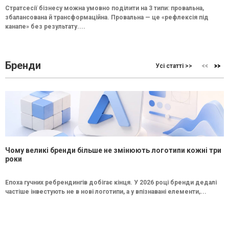
Стратсесії бізнесу можна умовно поділити на 3 типи: провальна,
збалансована й трансформаційна. Провальна — це «рефлексія під
канапе» без результату....
Бренди
Усі статті >>
Чому великі бренди більше не змінюють логотипи кожні три
роки
Епоха гучних ребрендингів добігає кінця. У 2026 році бренди дедалі
частіше інвестують не в нові логотипи, а у впізнавані елементи,...