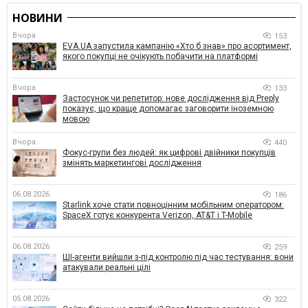
НОВИНИ
Вчора
153
EVA.UA запустила кампанію «Хто б знав» про асортимент,
якого покупці не очікують побачити на платформі
Вчора
133
Застосунок чи репетитор: нове дослідження від Preply
показує, що краще допомагає заговорити іноземною
мовою
Вчора
440
Фокус-групи без людей: як цифрові двійники покупців
змінять маркетингові дослідження
06.08.2026
186
Starlink хоче стати повноцінним мобільним оператором:
SpaceX готує конкурента Verizon, AT&T і T-Mobile
06.08.2026
259
ШІ-агенти вийшли з-під контролю під час тестування: вони
атакували реальні цілі
05.08.2026
322