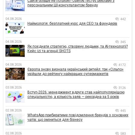
Сайти більше не потрібні? OpenAI тестує рекламу з
персональним ШІ-консультантом бренду
04.08.2026
442
Наймологія: безплатний курс для CEO та фаундерів
04.08.2026
345
Як поєднати стратегію, створену людьми, та AI-технології?
Кейс izi та агенції SHOTS
04.08.2026
4172
Європа знову визнала український ритейл: три «Сільпо»
увійшли до рейтингу найкращих супермаркетів
03.08.2026
3126
Вступ-2026: менеджмент вдруге став найпопулярнішою
спеціальністю, а кількість заяв — рекордна за 5 років
02.08.2026
445
WhatsApp прибиратиме повідомлення брендів з основних
чатів: що зміниться для бізнесу
02.08.2026
583