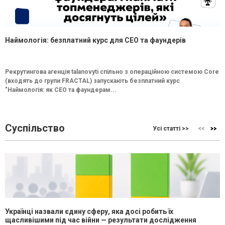
Наймологія: безплатний курс для CEO та фаундерів
Рекрутингова агенція talanovyti спільно з операційною системою Core
(входять до групи FRACTAL) запускають безплатний курс
"Наймологія: як СEO та фаундерам...
Суспільство
Усі статті >>
Українці назвали єдину сферу, яка досі робить їх
щасливішими під час війни — результати дослідження