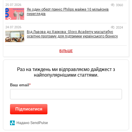
25.07.2026
3360
Як один оберт приніс Philips майже 10 мільйонів
переглядів
24.07.2026
2024
Від Львова до Харкова: Glovo Academy масштабує
освітню програму для підтримки українського бізнесу
БІЛЬШЕ
Раз на тиждень ми відправляємо дайджест з
найпопулярнішими статтями.
Ваш email
*
Підписатися
Надано SendPulse