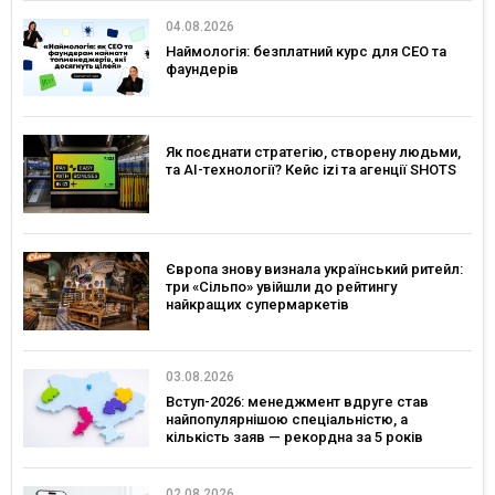
04.08.2026
Наймологія: безплатний курс для CEO та
фаундерів
Як поєднати стратегію, створену людьми,
та AI-технології? Кейс izi та агенції SHOTS
Європа знову визнала український ритейл:
три «Сільпо» увійшли до рейтингу
найкращих супермаркетів
03.08.2026
Вступ-2026: менеджмент вдруге став
найпопулярнішою спеціальністю, а
кількість заяв — рекордна за 5 років
02.08.2026