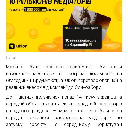
Uklon
Механіка була простою: користувачі обмінювали
накопичені медіатори в програмі лояльності на
благодійний Вруум-тікет, а Uklon перетворював їх на
реальний внесок від компанії до Єдинозбору.
До ініціативи долучилися понад 14 тисяч українців, а
середній обсяг списання склав понад 690 медіаторів
на одного райдера — майже вчетверо більше за
середні показники використання медіаторів до
запуску проєкту. У середньому користувачі