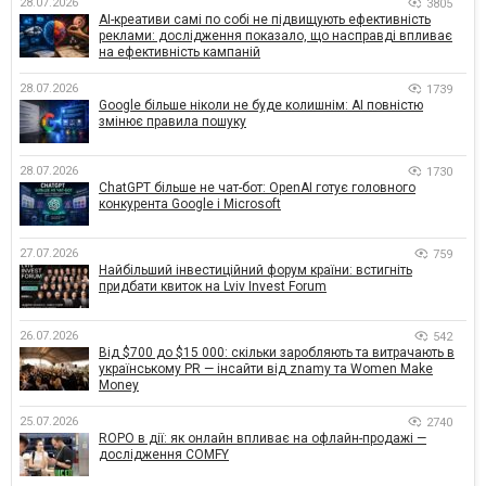
28.07.2026
3805
AI-креативи самі по собі не підвищують ефективність
реклами: дослідження показало, що насправді впливає
на ефективність кампаній
28.07.2026
1739
Google більше ніколи не буде колишнім: AI повністю
змінює правила пошуку
28.07.2026
1730
ChatGPT більше не чат-бот: OpenAI готує головного
конкурента Google і Microsoft
27.07.2026
759
Найбільший інвестиційний форум країни: встигніть
придбати квиток на Lviv Invest Forum
26.07.2026
542
Від $700 до $15 000: скільки заробляють та витрачають в
українському PR — інсайти від znamy та Women Make
Money
25.07.2026
2740
ROPO в дії: як онлайн впливає на офлайн-продажі —
дослідження COMFY