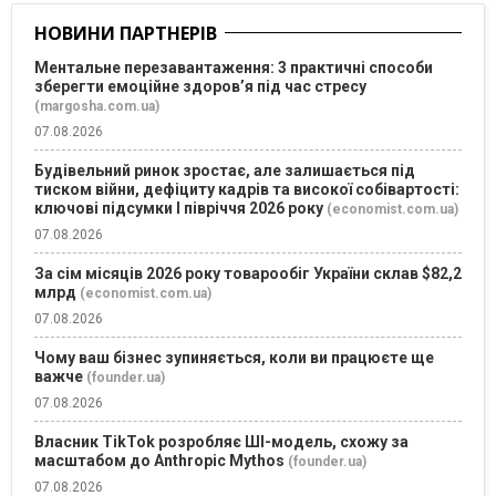
НОВИНИ ПАРТНЕРІВ
Ментальне перезавантаження: 3 практичні способи
зберегти емоційне здоров’я під час стресу
(margosha.com.ua)
07.08.2026
Будівельний ринок зростає, але залишається під
тиском війни, дефіциту кадрів та високої собівартості:
ключові підсумки І півріччя 2026 року
(economist.com.ua)
07.08.2026
За сім місяців 2026 року товарообіг України склав $82,2
млрд
(economist.com.ua)
07.08.2026
Чому ваш бізнес зупиняється, коли ви працюєте ще
важче
(founder.ua)
07.08.2026
Власник TikTok розробляє ШІ-модель, схожу за
масштабом до Anthropic Mythos
(founder.ua)
07.08.2026