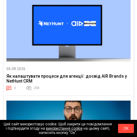
06.08.2026
Як налаштувати процеси для агенції: досвід AIR Brands у
NetHunt CRM
0
234
Цей сайт використовує cookie. Щоб закрити це повідомлення
і підтвердити згоду на
використання cookie
на цьому сайті,
ОК
натисніть кнопку "Ок".