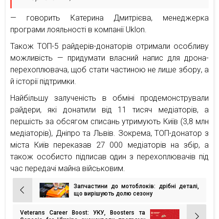
— говорить Катерина Дмитрієва, менеджерка
програми лояльності в компанії Uklon.
Також ТОП-5 райдерів-донаторів отримали особливу
можливість — придумати власний напис для дрона-
перехоплювача, щоб стати частиною не лише збору, а
й історії підтримки.
Найбільшу залученість в обміні продемонстрували
райдери, які донатили від 11 тисяч медіаторів, а
першість за обсягом списань утримують Київ (3,8 млн
медіаторів), Дніпро та Львів. Зокрема, ТОП-донатор з
міста Київ переказав 27 000 медіаторів на збір, а
також особисто підписав один з перехоплювачів під
час передачі майна військовим.
Запчастини до мотоблоків: дрібні деталі,
Навігація
що вирішують долю сезону
записів
Veterans Career Boost: УКУ, Boosters та