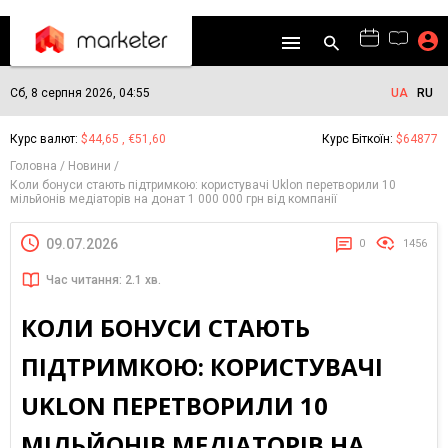
Сб, 8 серпня 2026, 04:55
UA
RU
Курс валют:
$44,65 , €51,60
Курс Біткоїн:
$64877
Головна
Новини
Коли бонуси стають підтримкою: користувачі Uklon перетворили 10
мільйонів медіаторів на донат 1 000 000 грн від компанії
09.07.2026
0
1456
Час читання: 2.1 хв.
КОЛИ БОНУСИ СТАЮТЬ
ПІДТРИМКОЮ: КОРИСТУВАЧІ
UKLON ПЕРЕТВОРИЛИ 10
МІЛЬЙОНІВ МЕДІАТОРІВ НА