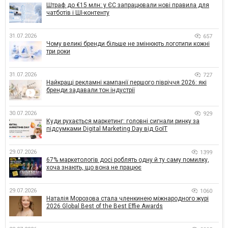
Штраф до €15 млн: у ЄС запрацювали нові правила для
чатботів і ШІ-контенту
31.07.2026
657
Чому великі бренди більше не змінюють логотипи кожні
три роки
31.07.2026
727
Найкращі рекламні кампанії першого півріччя 2026: які
бренди задавали тон індустрії
30.07.2026
929
Куди рухається маркетинг: головні сигнали ринку за
підсумками Digital Marketing Day від GoIT
29.07.2026
1399
67% маркетологів досі роблять одну й ту саму помилку,
хоча знають, що вона не працює
29.07.2026
1060
Наталія Морозова стала членкинею міжнародного журі
2026 Global Best of the Best Effie Awards