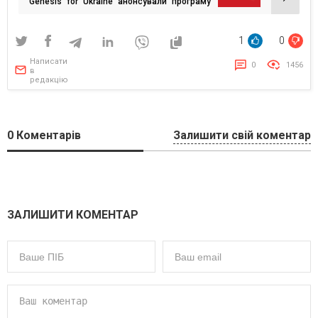
Genesis for Ukraine анонсували програму
професійного перезавантаження для
ветеранів і ветеранок
1
0
Написати
0
1456
в
редакцію
0
Коментарів
Залишити свій коментар
ЗАЛИШИТИ КОМЕНТАР