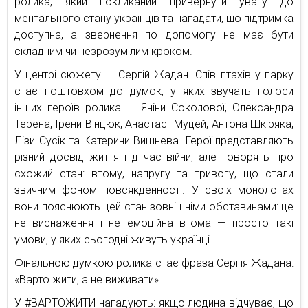
ролика, який покликаний привернути увагу до
ментального стану українців та нагадати, що підтримка
доступна, а звернення по допомогу не має бути
складним чи незрозумілим кроком.
У центрі сюжету — Сергій Жадан. Спів птахів у парку
стає поштовхом до думок, у яких звучать голоси
інших героїв ролика — Яніни Соколової, Олександра
Терена, Ірени Вінцюк, Анастасії Муцей, Антона Шкіряка,
Лізи Сусік та Катерини Вишнева. Герої представляють
різний досвід життя під час війни, але говорять про
схожий стан: втому, напругу та тривогу, що стали
звичним фоном повсякденності. У своїх монологах
вони пояснюють цей стан зовнішніми обставинами: це
не виснаження і не емоційна втома — просто такі
умови, у яких сьогодні живуть українці.
Фінальною думкою ролика стає фраза Сергія Жадана:
«Варто жити, а не виживати».
У #ВАРТОЖИТИ нагадують: якщо людина відчуває, що