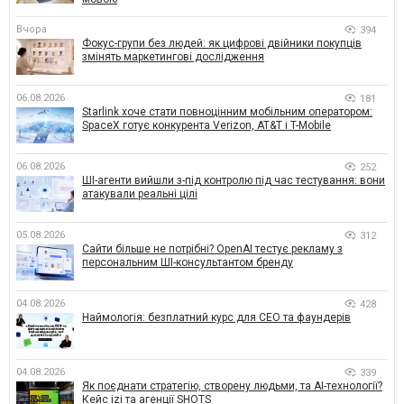
Вчора
394
Фокус-групи без людей: як цифрові двійники покупців
змінять маркетингові дослідження
06.08.2026
181
Starlink хоче стати повноцінним мобільним оператором:
SpaceX готує конкурента Verizon, AT&T і T-Mobile
06.08.2026
252
ШІ-агенти вийшли з-під контролю під час тестування: вони
атакували реальні цілі
05.08.2026
312
Сайти більше не потрібні? OpenAI тестує рекламу з
персональним ШІ-консультантом бренду
04.08.2026
428
Наймологія: безплатний курс для CEO та фаундерів
04.08.2026
339
Як поєднати стратегію, створену людьми, та AI-технології?
Кейс izi та агенції SHOTS