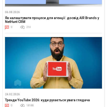
06.08.2026
Як налаштувати процеси для агенції: досвід AIR Brands у
NetHunt CRM
0
214
24.02.2026
Тренди YouTube 2026: куди рухається увага глядача
0
18188