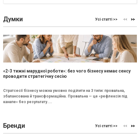
Думки
Усі статті >>
«2-3 тижні марудної роботи»: без чого бізнесу немає сенсу
проводити стратегічну сесію
Стратсесії бізнесу можна умовно поділити на 3 типи: провальна,
збалансована й трансформаційна. Провальна — це «рефлексія під
канапе» без результату....
Бренди
Усі статті >>