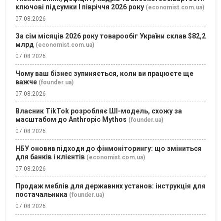
ключові підсумки І півріччя 2026 року
(economist.com.ua)
07.08.2026
За сім місяців 2026 року товарообіг України склав $82,2
млрд
(economist.com.ua)
07.08.2026
Чому ваш бізнес зупиняється, коли ви працюєте ще
важче
(founder.ua)
07.08.2026
Власник TikTok розробляє ШІ-модель, схожу за
масштабом до Anthropic Mythos
(founder.ua)
07.08.2026
НБУ оновив підходи до фінмоніторингу: що зміниться
для банків і клієнтів
(economist.com.ua)
07.08.2026
Продаж меблів для державних установ: інструкція для
постачальника
(founder.ua)
07.08.2026