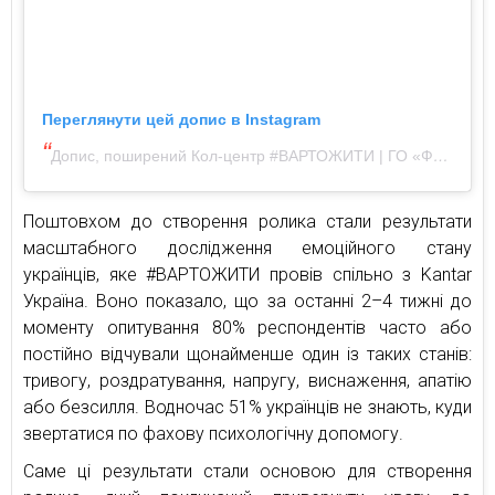
Переглянути цей допис в Instagram
Допис, поширений Кол-центр #ВАРТОЖИТИ | ГО «Фонд Яніни Соколової» (@vartozhyty)
Поштовхом до створення ролика стали результати
масштабного дослідження емоційного стану
українців, яке #ВАРТОЖИТИ провів спільно з Kantar
Україна. Воно показало, що за останні 2–4 тижні до
моменту опитування 80% респондентів часто або
постійно відчували щонайменше один із таких станів:
тривогу, роздратування, напругу, виснаження, апатію
або безсилля. Водночас 51% українців не знають, куди
звертатися по фахову психологічну допомогу.
Саме ці результати стали основою для створення