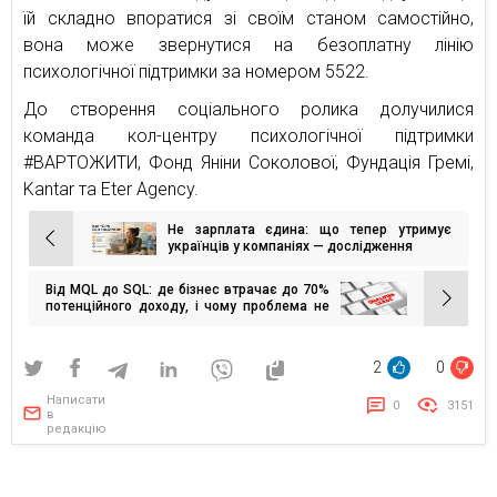
їй складно впоратися зі своїм станом самостійно,
вона може звернутися на безоплатну лінію
психологічної підтримки за номером 5522.
До створення соціального ролика долучилися
команда кол-центру психологічної підтримки
#ВАРТОЖИТИ, Фонд Яніни Соколової, Фундація Гремі,
Kantar та Eter Agency.
Не зарплата єдина: що тепер утримує
Навігація
українців у компаніях — дослідження
записів
Від MQL до SQL: де бізнес втрачає до 70%
потенційного доходу, і чому проблема не
завжди в маркетингу
2
0
Написати
0
3151
в
редакцію