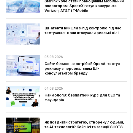
Starlink хоче стати повноцінним мобільним
оператором: SpaceX готує конкурента
Verizon, AT&T і T-Mobile
ШІ-агенти вийшли з-під контролю під час
тестування: вони атакували реальні цілі
05.08.2026
Сайти більше не потрібні? OpenAI тестує
рекламу з персональним ШІ-
консультантом бренду
04.08.2026
Наймологія: безплатний курс для CEO та
фаундерів
Як поєднати стратегію, створену людьми,
та AI-технології? Кейс izi та агенції SHOTS