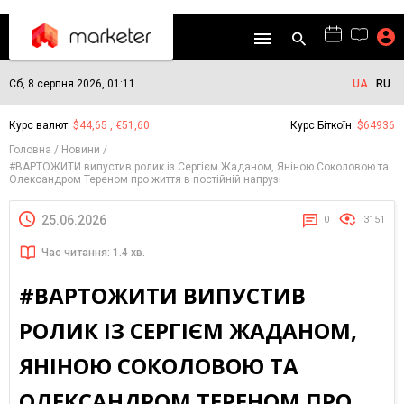
Сб, 8 серпня 2026, 01:11
UA
RU
Курс валют:
$44,65 , €51,60
Курс Біткоїн:
$64936
Головна
Новини
#ВАРТОЖИТИ випустив ролик із Сергієм Жаданом, Яніною Соколовою та
Олександром Тереном про життя в постійній напрузі
25.06.2026
0
3151
Час читання: 1.4 хв.
#ВАРТОЖИТИ ВИПУСТИВ
РОЛИК ІЗ СЕРГІЄМ ЖАДАНОМ,
ЯНІНОЮ СОКОЛОВОЮ ТА
ОЛЕКСАНДРОМ ТЕРЕНОМ ПРО