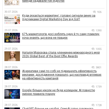
бренди задавали тон індустрії
30.07.2026
926
Куди рухається маркетинг: головні сигнали ринку за
підсумками Digital Marketing Day від GoIT
29.07.2026
1390
67% маркетологів досі роблять одну й ту саму помилку,
хоча знають, що вона не працює
29.07.2026
1055
Наталія Морозова стала членкинею міжнародного журі
2026 Global Best of the Best Effie Awards
28.07.2026
3801
AI-креативи самі по собі не підвищують ефективність
реклами: дослідження показало, що насправді впливає
на ефективність кампаній
28.07.2026
1739
Google більше ніколи не буде колишнім: AI повністю
змінює правила пошуку
28.07.2026
1728
ChatGPT більше не чат-бот: OpenAI готує головного