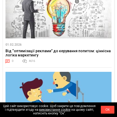
01.02.2026
Від “оптимізації реклами” до керування попитом: ціннісна
логіка маркетингу
0
4616
Цей сайт використовує cookie. Щоб закрити це повідомлення
і підтвердити згоду на
використання cookie
на цьому сайті,
ОК
натисніть кнопку "Ок".