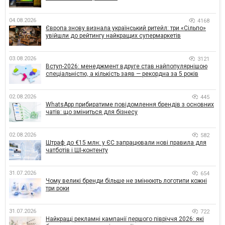
04.08.2026
4168
Європа знову визнала український ритейл: три «Сільпо»
увійшли до рейтингу найкращих супермаркетів
03.08.2026
3121
Вступ-2026: менеджмент вдруге став найпопулярнішою
спеціальністю, а кількість заяв — рекордна за 5 років
02.08.2026
445
WhatsApp прибиратиме повідомлення брендів з основних
чатів: що зміниться для бізнесу
02.08.2026
582
Штраф до €15 млн: у ЄС запрацювали нові правила для
чатботів і ШІ-контенту
31.07.2026
654
Чому великі бренди більше не змінюють логотипи кожні
три роки
31.07.2026
722
Найкращі рекламні кампанії першого півріччя 2026: які