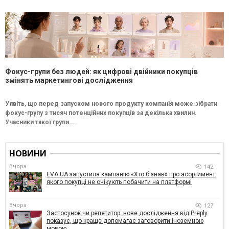
Фокус-групи без людей: як цифрові двійники покупців
змінять маркетингові дослідження
Уявіть, що перед запуском нового продукту компанія може зібрати
фокус-групу з тисяч потенційних покупців за декілька хвилин.
Учасники такої групи...
НОВИНИ
Вчора
142
EVA.UA запустила кампанію «Хто б знав» про асортимент,
якого покупці не очікують побачити на платформі
Вчора
127
Застосунок чи репетитор: нове дослідження від Preply
показує, що краще допомагає заговорити іноземною
мовою