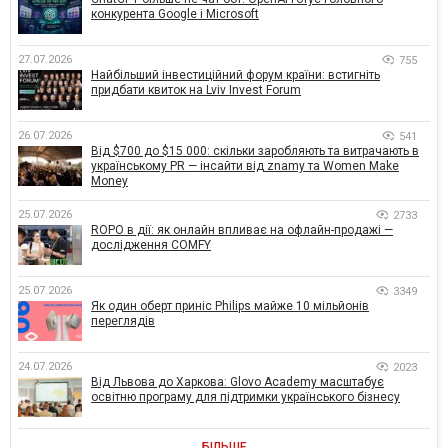
конкурента Google і Microsoft
27.07.2026
755
Найбільший інвестиційний форум країни: встигніть
придбати квиток на Lviv Invest Forum
26.07.2026
541
Від $700 до $15 000: скільки заробляють та витрачають в
українському PR — інсайти від znamy та Women Make
Money
25.07.2026
2733
ROPO в дії: як онлайн впливає на офлайн-продажі —
дослідження COMFY
25.07.2026
3349
Як один оберт приніс Philips майже 10 мільйонів
переглядів
24.07.2026
2023
Від Львова до Харкова: Glovo Academy масштабує
освітню програму для підтримки українського бізнесу
БІЛЬШЕ