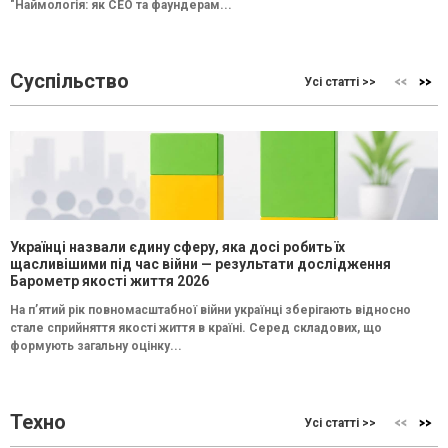
"Наймологія: як СEO та фаундерам...
Суспільство
Усі статті >>
Українці назвали єдину сферу, яка досі робить їх
щасливішими під час війни — результати дослідження
Барометр якості життя 2026
На п’ятий рік повномасштабної війни українці зберігають відносно
стале сприйняття якості життя в країні. Серед складових, що
формують загальну оцінку...
Техно
Усі статті >>